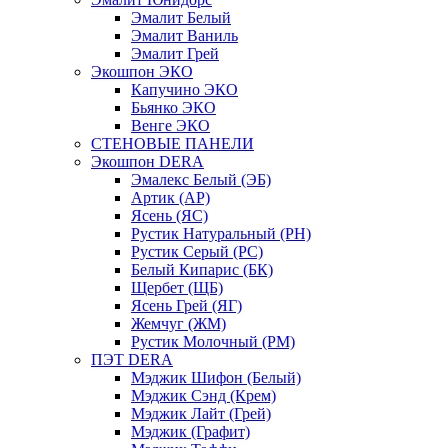
Эмалит Белый
Эмалит Ваниль
Эмалит Грей
Экошпон ЭКО
Капучино ЭКО
Бьянко ЭКО
Венге ЭКО
СТЕНОВЫЕ ПАНЕЛИ
Экошпон DERA
Эмалекс Белый (ЭБ)
Артик (АР)
Ясень (ЯС)
Рустик Натуральный (РН)
Рустик Серый (РС)
Белый Кипарис (БК)
Щербет (ЩБ)
Ясень Грей (ЯГ)
Жемчуг (ЖМ)
Рустик Молочный (РМ)
ПЭТ DERA
Мэджик Шифон (Белый)
Мэджик Сэнд (Крем)
Мэджик Лайт (Грей)
Мэджик (Графит)