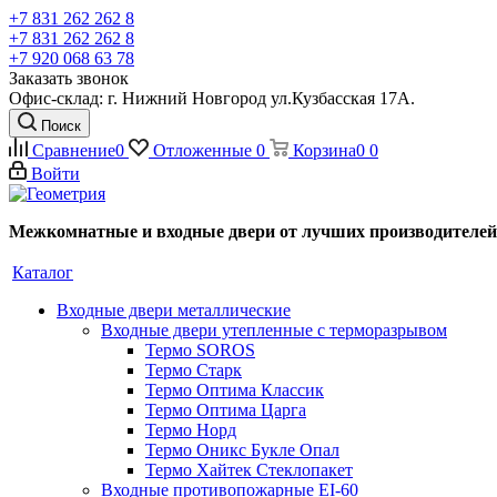
+7 831 262 262 8
+7 831 262 262 8
+7 920 068 63 78
Заказать звонок
Офис-склад: г. Нижний Новгород ул.Кузбасская 17А.
Поиск
Сравнение
0
Отложенные
0
Корзина
0
0
Войти
Межкомнатные и входные двери от лучших производителей
Каталог
Входные двери металлические
Входные двери утепленные с терморазрывом
Термо SOROS
Термо Старк
Термо Оптима Классик
Термо Оптима Царга
Термо Норд
Термо Оникс Букле Опал
Термо Хайтек Стеклопакет
Входные противопожарные EI-60