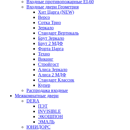
Входные противопожарные EI-60
Входные двери Геометрия
Хит Царга (NEW)
Версо
Сотка Трио
Зеркало
Стандарт Вертикаль
Брут Зеркало
Брут 2 МДФ
Форта Царга
Техно
Викинг
Стройгост
Алиса Зеркало
Алиса 2 МДФ
Стандарт Классик
Купер
Распродажа входные
Межкомнатные двери
DERA
ПЭТ
INVISIBLE
ЭКОШПОН
ЭМАЛЬ
ЮНИДОРС