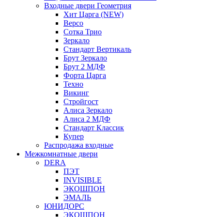
Входные двери Геометрия
Хит Царга (NEW)
Версо
Сотка Трио
Зеркало
Стандарт Вертикаль
Брут Зеркало
Брут 2 МДФ
Форта Царга
Техно
Викинг
Стройгост
Алиса Зеркало
Алиса 2 МДФ
Стандарт Классик
Купер
Распродажа входные
Межкомнатные двери
DERA
ПЭТ
INVISIBLE
ЭКОШПОН
ЭМАЛЬ
ЮНИДОРС
ЭКОШПОН