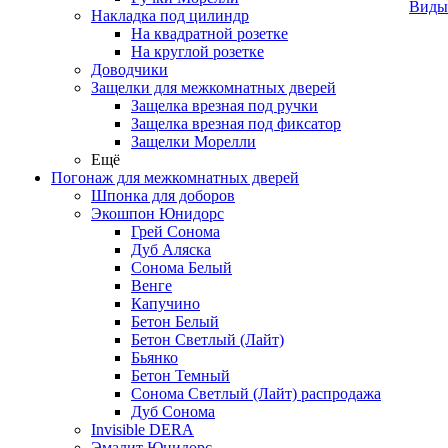
Виды
Накладка под цилиндр
На квадратной розетке
На круглой розетке
Доводчики
Защелки для межкомнатных дверей
Защелка врезная под ручки
Защелка врезная под фиксатор
Защелки Морелли
Ещё
Погонаж для межкомнатных дверей
Шпонка для доборов
Экошпон Юнидорс
Грей Сонома
Дуб Аляска
Сонома Белый
Венге
Капучино
Бетон Белый
Бетон Светлый (Лайт)
Бьянко
Бетон Темный
Сонома Светлый (Лайт) распродажа
Дуб Сонома
Invisible DERA
Эмалит Юнидорс