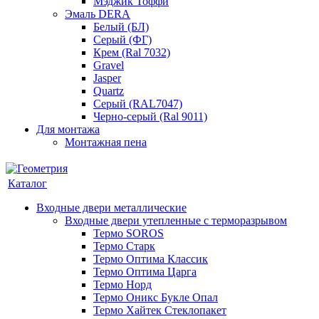
Мэджик Тоффи
Эмаль DERA
Белый (БЛ)
Серый (ФГ)
Крем (Ral 7032)
Gravel
Jasper
Quartz
Серый (RAL7047)
Черно-серый (Ral 9011)
Для монтажа
Монтажная пена
Каталог
Входные двери металлические
Входные двери утепленные с терморазрывом
Термо SOROS
Термо Старк
Термо Оптима Классик
Термо Оптима Царга
Термо Норд
Термо Оникс Букле Опал
Термо Хайтек Стеклопакет