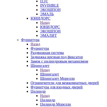
ПЭТ
INVISIBLE
ЭКОШПОН
ЭМАЛЬ
ЮНИДОРС
Назад
ЮНИДОРС
ЭКОШПОН
ЭМАЛИТ
Фурнитура
Назад
Фурнитура
Раздвижная система
Задвижка врезная под фиксатор
Замок с цилиндровым механизмом
Шпингалет
Назад
Шпингалет
Шпингалет Морелли
Ограничители для межкомнатных дверей
Фурнитура для входных дверей
Цилиндр
Назад
Цилиндр
Цилиндр Морелли