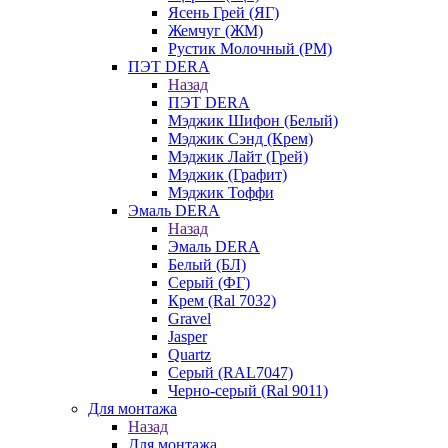
Ясень Грей (ЯГ)
Жемчуг (ЖМ)
Рустик Молочный (РМ)
ПЭТ DERA
Назад
ПЭТ DERA
Мэджик Шифон (Белый)
Мэджик Сэнд (Крем)
Мэджик Лайт (Грей)
Мэджик (Графит)
Мэджик Тоффи
Эмаль DERA
Назад
Эмаль DERA
Белый (БЛ)
Серый (ФГ)
Крем (Ral 7032)
Gravel
Jasper
Quartz
Серый (RAL7047)
Черно-серый (Ral 9011)
Для монтажа
Назад
Для монтажа