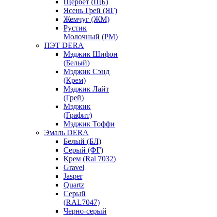
Щербет (ЩБ)
Ясень Грей (ЯГ)
Жемчуг (ЖМ)
Рустик
Молочный (РМ)
ПЭТ DERA
Мэджик Шифон
(Белый)
Мэджик Сэнд
(Крем)
Мэджик Лайт
(Грей)
Мэджик
(Графит)
Мэджик Тоффи
Эмаль DERA
Белый (БЛ)
Серый (ФГ)
Крем (Ral 7032)
Gravel
Jasper
Quartz
Серый
(RAL7047)
Черно-серый