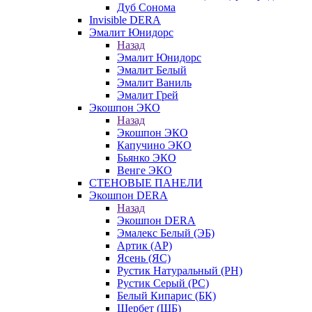
Дуб Сонома
Invisible DERA
Эмалит Юнидорс
Назад
Эмалит Юнидорс
Эмалит Белый
Эмалит Ваниль
Эмалит Грей
Экошпон ЭКО
Назад
Экошпон ЭКО
Капучино ЭКО
Бьянко ЭКО
Венге ЭКО
СТЕНОВЫЕ ПАНЕЛИ
Экошпон DERA
Назад
Экошпон DERA
Эмалекс Белый (ЭБ)
Артик (АР)
Ясень (ЯС)
Рустик Натуральный (РН)
Рустик Серый (РС)
Белый Кипарис (БК)
Щербет (ЩБ)