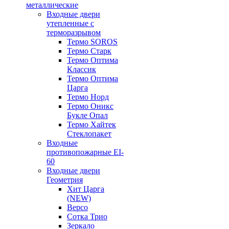
металлические
Входные двери
утепленные с
терморазрывом
Термо SOROS
Термо Старк
Термо Оптима
Классик
Термо Оптима
Царга
Термо Норд
Термо Оникс
Букле Опал
Термо Хайтек
Стеклопакет
Входные
противопожарные EI-
60
Входные двери
Геометрия
Хит Царга
(NEW)
Версо
Сотка Трио
Зеркало