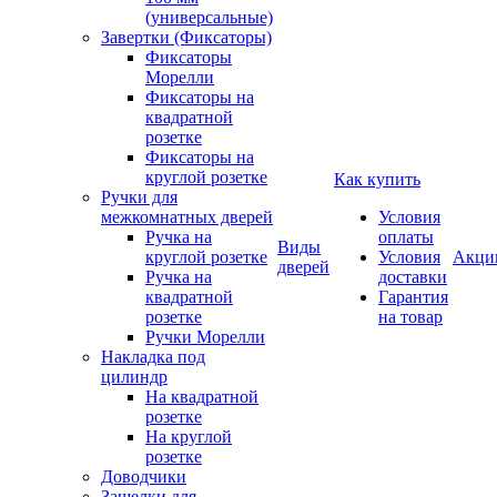
(универсальные)
Завертки (Фиксаторы)
Фиксаторы
Морелли
Фиксаторы на
квадратной
розетке
Фиксаторы на
круглой розетке
Как купить
Ручки для
межкомнатных дверей
Условия
Ручка на
оплаты
Виды
круглой розетке
Условия
Акци
дверей
Ручка на
доставки
квадратной
Гарантия
розетке
на товар
Ручки Морелли
Накладка под
цилиндр
На квадратной
розетке
На круглой
розетке
Доводчики
Защелки для