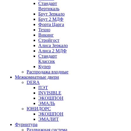
Стандарт
Вертикаль
Брут Зеркало
Брут 2 МДФ
Форта Царга
Техно
Викинг
Стройгост
Алиса Зеркало
Алиса 2 МДФ
Стандарт
Классик
Купер
Распродажа входные
Межкомнатные двери
DERA
ПЭТ
INVISIBLE
ЭКОШПОН
ЭМАЛЬ
ЮНИДОРС
ЭКОШПОН
ЭМАЛИТ
Фурнитура
Раздвижная система