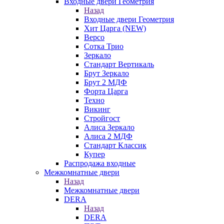
Входные двери Геометрия
Назад
Входные двери Геометрия
Хит Царга (NEW)
Версо
Сотка Трио
Зеркало
Стандарт Вертикаль
Брут Зеркало
Брут 2 МДФ
Форта Царга
Техно
Викинг
Стройгост
Алиса Зеркало
Алиса 2 МДФ
Стандарт Классик
Купер
Распродажа входные
Межкомнатные двери
Назад
Межкомнатные двери
DERA
Назад
DERA