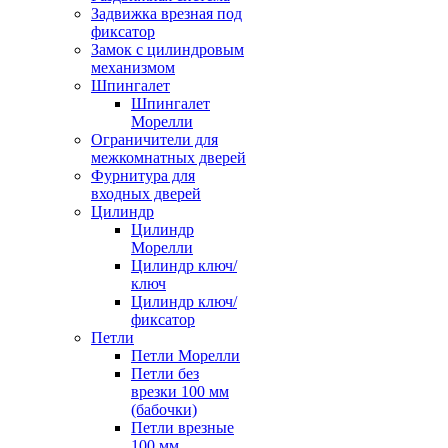
Задвижка врезная под
фиксатор
Замок с цилиндровым
механизмом
Шпингалет
Шпингалет
Морелли
Ограничители для
межкомнатных дверей
Фурнитура для
входных дверей
Цилиндр
Цилиндр
Морелли
Цилиндр ключ/
ключ
Цилиндр ключ/
фиксатор
Петли
Петли Морелли
Петли без
врезки 100 мм
(бабочки)
Петли врезные
100 мм