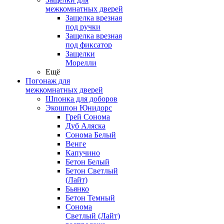
межкомнатных дверей
Защелка врезная
под ручки
Защелка врезная
под фиксатор
Защелки
Морелли
Ещё
Погонаж для
межкомнатных дверей
Шпонка для доборов
Экошпон Юнидорс
Грей Сонома
Дуб Аляска
Сонома Белый
Венге
Капучино
Бетон Белый
Бетон Светлый
(Лайт)
Бьянко
Бетон Темный
Сонома
Светлый (Лайт)