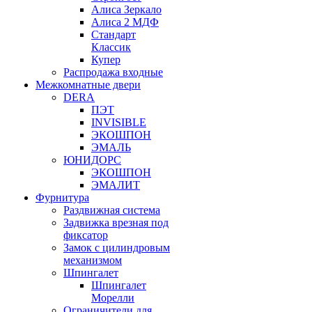
Алиса Зеркало
Алиса 2 МДФ
Стандарт
Классик
Купер
Распродажа входные
Межкомнатные двери
DERA
ПЭТ
INVISIBLE
ЭКОШПОН
ЭМАЛЬ
ЮНИДОРС
ЭКОШПОН
ЭМАЛИТ
Фурнитура
Раздвижная система
Задвижка врезная под
фиксатор
Замок с цилиндровым
механизмом
Шпингалет
Шпингалет
Морелли
Ограничители для