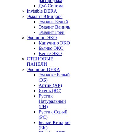
распродажа
Дуб Сонома
Invisible DERA
Эмалит Юнидорс
Эмалит Белый
Эмалит Ваниль
Эмалит Грей
Экошпон ЭКО
Капучино ЭКО
Бьянко ЭКО
Венге ЭКО
СТЕНОВЫЕ
ПАНЕЛИ
Экошпон DERA
Эмалекс Белый
(ЭБ)
Артик (АР)
Ясень (ЯС)
Рустик
Натуральный
(РН)
Рустик Серый
(РС)
Белый Кипарис
(БК)