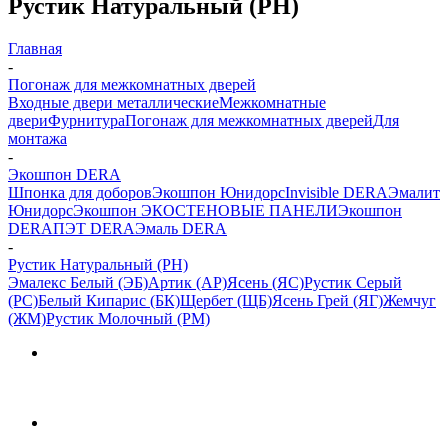
Рустик Натуральный (РН)
Главная
-
Погонаж для межкомнатных дверей
Входные двери металлические
Межкомнатные
двери
Фурнитура
Погонаж для межкомнатных дверей
Для
монтажа
-
Экошпон DERA
Шпонка для доборов
Экошпон Юнидорс
Invisible DERA
Эмалит
Юнидорс
Экошпон ЭКО
СТЕНОВЫЕ ПАНЕЛИ
Экошпон
DERA
ПЭТ DERA
Эмаль DERA
-
Рустик Натуральный (РН)
Эмалекс Белый (ЭБ)
Артик (АР)
Ясень (ЯС)
Рустик Серый
(РС)
Белый Кипарис (БК)
Щербет (ЩБ)
Ясень Грей (ЯГ)
Жемчуг
(ЖМ)
Рустик Молочный (РМ)