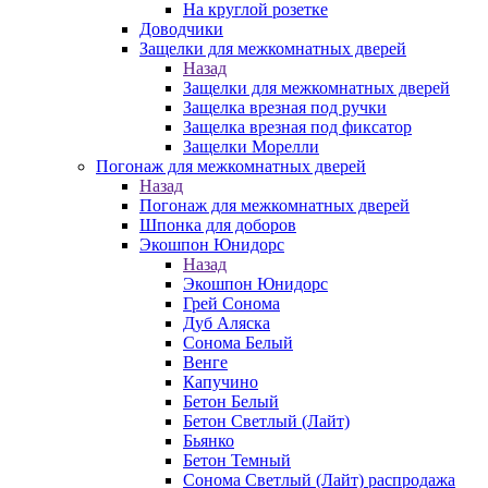
На круглой розетке
Доводчики
Защелки для межкомнатных дверей
Назад
Защелки для межкомнатных дверей
Защелка врезная под ручки
Защелка врезная под фиксатор
Защелки Морелли
Погонаж для межкомнатных дверей
Назад
Погонаж для межкомнатных дверей
Шпонка для доборов
Экошпон Юнидорс
Назад
Экошпон Юнидорс
Грей Сонома
Дуб Аляска
Сонома Белый
Венге
Капучино
Бетон Белый
Бетон Светлый (Лайт)
Бьянко
Бетон Темный
Сонома Светлый (Лайт) распродажа