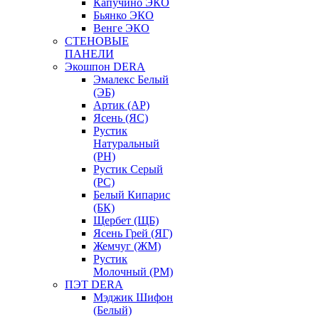
Капучино ЭКО
Бьянко ЭКО
Венге ЭКО
СТЕНОВЫЕ
ПАНЕЛИ
Экошпон DERA
Эмалекс Белый
(ЭБ)
Артик (АР)
Ясень (ЯС)
Рустик
Натуральный
(РН)
Рустик Серый
(РС)
Белый Кипарис
(БК)
Щербет (ЩБ)
Ясень Грей (ЯГ)
Жемчуг (ЖМ)
Рустик
Молочный (РМ)
ПЭТ DERA
Мэджик Шифон
(Белый)