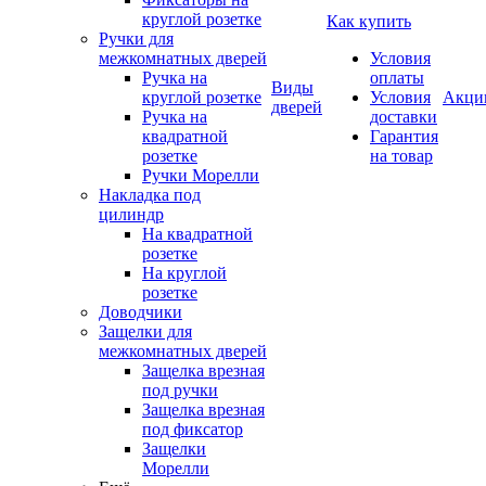
круглой розетке
Как купить
Ручки для
межкомнатных дверей
Условия
Ручка на
оплаты
Виды
круглой розетке
Условия
Акци
дверей
Ручка на
доставки
квадратной
Гарантия
розетке
на товар
Ручки Морелли
Накладка под
цилиндр
На квадратной
розетке
На круглой
розетке
Доводчики
Защелки для
межкомнатных дверей
Защелка врезная
под ручки
Защелка врезная
под фиксатор
Защелки
Морелли