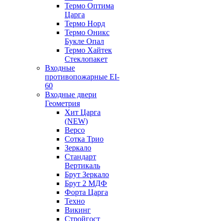
Термо Оптима
Царга
Термо Норд
Термо Оникс
Букле Опал
Термо Хайтек
Стеклопакет
Входные
противопожарные EI-
60
Входные двери
Геометрия
Хит Царга
(NEW)
Версо
Сотка Трио
Зеркало
Стандарт
Вертикаль
Брут Зеркало
Брут 2 МДФ
Форта Царга
Техно
Викинг
Стройгост