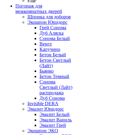
Ещё
Погонаж для
межкомнатных дверей
Шпонка для доборов
Экошпон Юнидорс
Грей Сонома
Дуб Аляска
Сонома Белый
Венге
Капучино
Бетон Белый
Бетон Светлый
(Лайт)
Бьянко
Бетон Темный
Сонома
Светлый (Лайт)
распродажа
Дуб Сонома
Invisible DERA
Эмалит Юнидорс
Эмалит Белый
Эмалит Ваниль
Эмалит Грей
Экошпон ЭКО