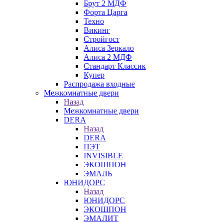
Брут 2 МДФ
Форта Царга
Техно
Викинг
Стройгост
Алиса Зеркало
Алиса 2 МДФ
Стандарт Классик
Купер
Распродажа входные
Межкомнатные двери
Назад
Межкомнатные двери
DERA
Назад
DERA
ПЭТ
INVISIBLE
ЭКОШПОН
ЭМАЛЬ
ЮНИДОРС
Назад
ЮНИДОРС
ЭКОШПОН
ЭМАЛИТ