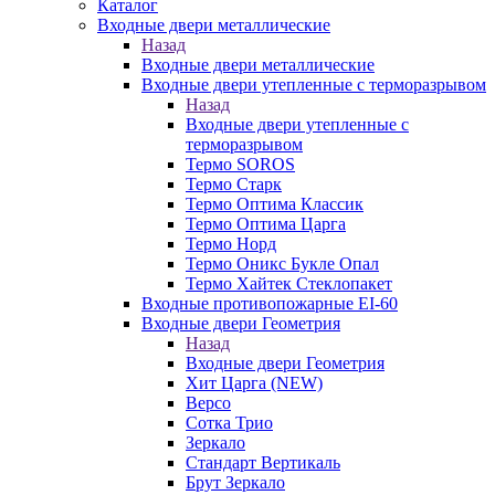
Каталог
Входные двери металлические
Назад
Входные двери металлические
Входные двери утепленные с терморазрывом
Назад
Входные двери утепленные с
терморазрывом
Термо SOROS
Термо Старк
Термо Оптима Классик
Термо Оптима Царга
Термо Норд
Термо Оникс Букле Опал
Термо Хайтек Стеклопакет
Входные противопожарные EI-60
Входные двери Геометрия
Назад
Входные двери Геометрия
Хит Царга (NEW)
Версо
Сотка Трио
Зеркало
Стандарт Вертикаль
Брут Зеркало