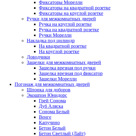
Фиксаторы Морелли
Фиксаторы на квадратной розетке
Фиксаторы на круглой розетке
Ручки для межкомнатных дверей
Ручка на круглой розетке
Ручка на квадратной розетке
Ручки Морелли
Накладка под цилиндр
На квадратной розетке
На круглой розетке
Доводчики
Защелки для межкомнатных дверей
Защелка врезная под ручки
Защелка врезная под фиксатор
Защелки Морелли
Погонаж для межкомнатных дверей
Шпонка для доборов
Экошпон Юнидорс
Грей Сонома
Дуб Аляска
Сонома Белый
Венге
Капучино
Бетон Белый
Бетон Светлый (Лайт)