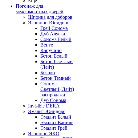
Ещё
Погонаж для
межкомнатных дверей
Шпонка для доборов
Экошпон Юнидорс
Грей Сонома
Дуб Аляска
Сонома Белый
Венге
Капучино
Бетон Белый
Бетон Светлый
(Лайт)
Бьянко
Бетон Темный
Сонома
Светлый (Лайт)
распродажа
Дуб Сонома
Invisible DERA
Эмалит Юнидорс
Эмалит Белый
Эмалит Ваниль
Эмалит Грей
Экошпон ЭКО