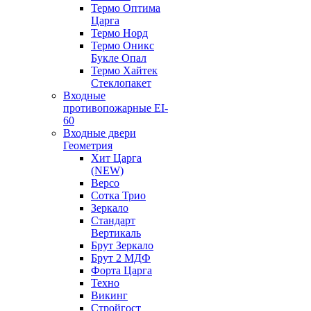
Термо Оптима
Царга
Термо Норд
Термо Оникс
Букле Опал
Термо Хайтек
Стеклопакет
Входные
противопожарные EI-
60
Входные двери
Геометрия
Хит Царга
(NEW)
Версо
Сотка Трио
Зеркало
Стандарт
Вертикаль
Брут Зеркало
Брут 2 МДФ
Форта Царга
Техно
Викинг
Стройгост