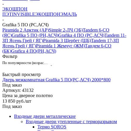
-
ЭКОШПОН
ПЭТ
INVISIBLE
ЭКОШПОН
ЭМАЛЬ
-
Grafika 5 ПО (РС,АСЧ)
Piramida 2 Арктик (АР)
Simple 2-ЛЧ (ЭБ)
Tandem 6-CO
(ЯC)
Grafika 5 ПО (РН,АСЧ)
Grafika 4 ПО (РС,АСЧ)
Tandem 11-
ЗП Ясень Грей ( ЯГ)
Piramida 3 Щербет (ЩБ)
Tandem 17-ЗП
Ясень Грей ( ЯГ)
Piramida 1 Жемчуг (ЖМ)
Тандем 6-СО
(БК)
Grafica 4 ПО(РН,АСЧ)
Фильтр
По популярности (возрастание)
Быстрый просмотр
Дверь межкомнатная Grafika 5 ПО(РС,АСЧ) 2000*800
Под заказ
Артикул: 43132
Цена за дверное полотно
13 850
руб.
/шт
Под заказ
Входные двери металлические
Входные двери утепленные с терморазрывом
Термо SOROS