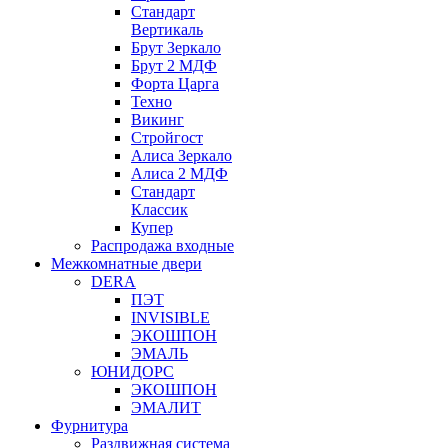
Стандарт
Вертикаль
Брут Зеркало
Брут 2 МДФ
Форта Царга
Техно
Викинг
Стройгост
Алиса Зеркало
Алиса 2 МДФ
Стандарт
Классик
Купер
Распродажа входные
Межкомнатные двери
DERA
ПЭТ
INVISIBLE
ЭКОШПОН
ЭМАЛЬ
ЮНИДОРС
ЭКОШПОН
ЭМАЛИТ
Фурнитура
Раздвижная система