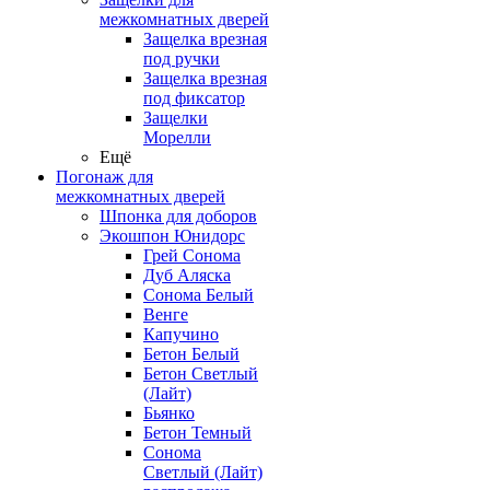
межкомнатных дверей
Защелка врезная
под ручки
Защелка врезная
под фиксатор
Защелки
Морелли
Ещё
Погонаж для
межкомнатных дверей
Шпонка для доборов
Экошпон Юнидорс
Грей Сонома
Дуб Аляска
Сонома Белый
Венге
Капучино
Бетон Белый
Бетон Светлый
(Лайт)
Бьянко
Бетон Темный
Сонома
Светлый (Лайт)