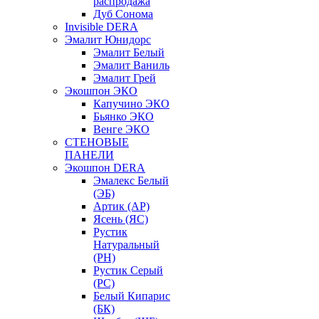
распродажа
Дуб Сонома
Invisible DERA
Эмалит Юнидорс
Эмалит Белый
Эмалит Ваниль
Эмалит Грей
Экошпон ЭКО
Капучино ЭКО
Бьянко ЭКО
Венге ЭКО
СТЕНОВЫЕ
ПАНЕЛИ
Экошпон DERA
Эмалекс Белый
(ЭБ)
Артик (АР)
Ясень (ЯС)
Рустик
Натуральный
(РН)
Рустик Серый
(РС)
Белый Кипарис
(БК)