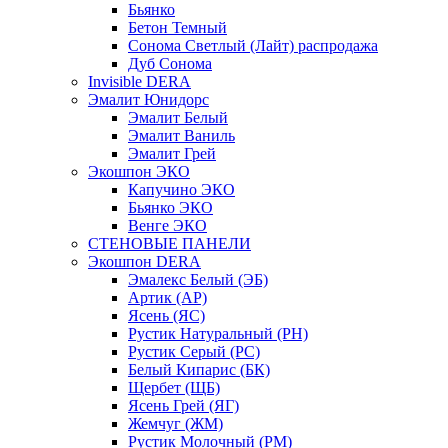
Бьянко
Бетон Темный
Сонома Светлый (Лайт) распродажа
Дуб Сонома
Invisible DERA
Эмалит Юнидорс
Эмалит Белый
Эмалит Ваниль
Эмалит Грей
Экошпон ЭКО
Капучино ЭКО
Бьянко ЭКО
Венге ЭКО
СТЕНОВЫЕ ПАНЕЛИ
Экошпон DERA
Эмалекс Белый (ЭБ)
Артик (АР)
Ясень (ЯС)
Рустик Натуральный (РН)
Рустик Серый (РС)
Белый Кипарис (БК)
Щербет (ЩБ)
Ясень Грей (ЯГ)
Жемчуг (ЖМ)
Рустик Молочный (РМ)