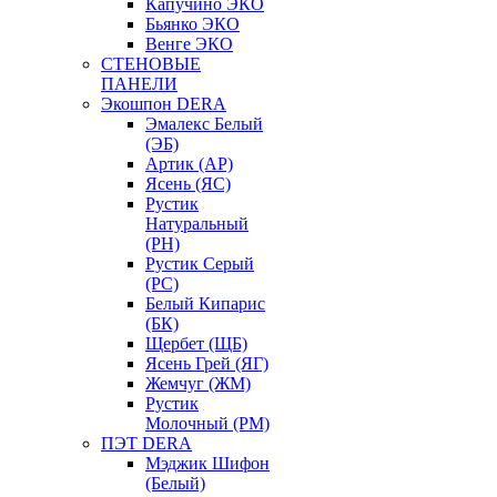
Капучино ЭКО
Бьянко ЭКО
Венге ЭКО
СТЕНОВЫЕ
ПАНЕЛИ
Экошпон DERA
Эмалекс Белый
(ЭБ)
Артик (АР)
Ясень (ЯС)
Рустик
Натуральный
(РН)
Рустик Серый
(РС)
Белый Кипарис
(БК)
Щербет (ЩБ)
Ясень Грей (ЯГ)
Жемчуг (ЖМ)
Рустик
Молочный (РМ)
ПЭТ DERA
Мэджик Шифон
(Белый)