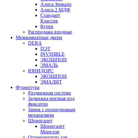
Алиса Зеркало
Алиса 2 МДФ
Стандарт
Классик
Купер
Распродажа входные
Межкомнатные двери
DERA
ПЭТ
INVISIBLE
ЭКОШПОН
ЭМАЛЬ
ЮНИДОРС
ЭКОШПОН
ЭМАЛИТ
Фурнитура
Раздвижная система
Задвижка врезная под
фиксатор
Замок с цилиндровым
механизмом
Шпингалет
Шпингалет
Морелли
Ограничители для