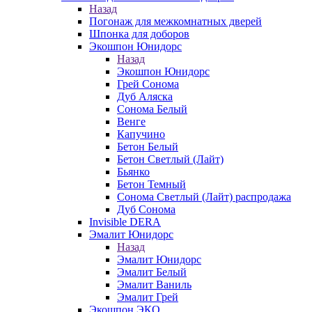
Назад
Погонаж для межкомнатных дверей
Шпонка для доборов
Экошпон Юнидорс
Назад
Экошпон Юнидорс
Грей Сонома
Дуб Аляска
Сонома Белый
Венге
Капучино
Бетон Белый
Бетон Светлый (Лайт)
Бьянко
Бетон Темный
Сонома Светлый (Лайт) распродажа
Дуб Сонома
Invisible DERA
Эмалит Юнидорс
Назад
Эмалит Юнидорс
Эмалит Белый
Эмалит Ваниль
Эмалит Грей
Экошпон ЭКО