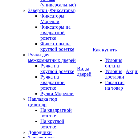
(универсальные)
Завертки (Фиксаторы)
Фиксаторы
Морелли
Фиксаторы на
квадратной
розетке
Фиксаторы на
круглой розетке
Как купить
Ручки для
межкомнатных дверей
Условия
Ручка на
оплаты
Виды
круглой розетке
Условия
Акци
дверей
Ручка на
доставки
квадратной
Гарантия
розетке
на товар
Ручки Морелли
Накладка под
цилиндр
На квадратной
розетке
На круглой
розетке
Доводчики
Защелки для