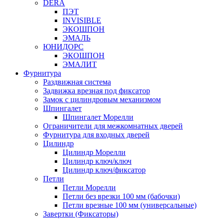
DERA
ПЭТ
INVISIBLE
ЭКОШПОН
ЭМАЛЬ
ЮНИДОРС
ЭКОШПОН
ЭМАЛИТ
Фурнитура
Раздвижная система
Задвижка врезная под фиксатор
Замок с цилиндровым механизмом
Шпингалет
Шпингалет Морелли
Ограничители для межкомнатных дверей
Фурнитура для входных дверей
Цилиндр
Цилиндр Морелли
Цилиндр ключ/ключ
Цилиндр ключ/фиксатор
Петли
Петли Морелли
Петли без врезки 100 мм (бабочки)
Петли врезные 100 мм (универсальные)
Завертки (Фиксаторы)