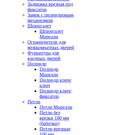
Задвижка врезная под
фиксатор
Замок с цилиндровым
механизмом
Шпингалет
Шпингалет
Морелли
Ограничители для
межкомнатных дверей
Фурнитура для
входных дверей
Цилиндр
Цилиндр
Морелли
Цилиндр ключ/
ключ
Цилиндр ключ/
фиксатор
Петли
Петли Морелли
Петли без
врезки 100 мм
(бабочки)
Петли врезные
100 мм