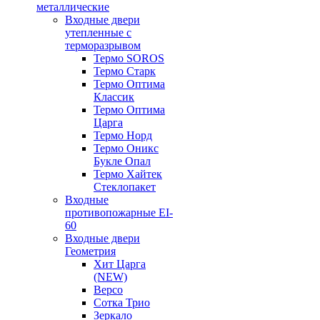
металлические
Входные двери
утепленные с
терморазрывом
Термо SOROS
Термо Старк
Термо Оптима
Классик
Термо Оптима
Царга
Термо Норд
Термо Оникс
Букле Опал
Термо Хайтек
Стеклопакет
Входные
противопожарные EI-
60
Входные двери
Геометрия
Хит Царга
(NEW)
Версо
Сотка Трио
Зеркало