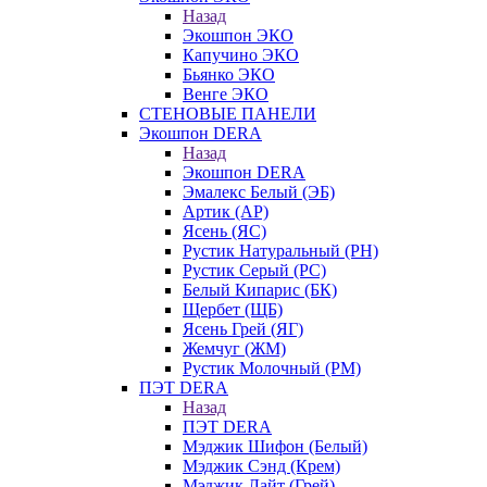
Назад
Экошпон ЭКО
Капучино ЭКО
Бьянко ЭКО
Венге ЭКО
СТЕНОВЫЕ ПАНЕЛИ
Экошпон DERA
Назад
Экошпон DERA
Эмалекс Белый (ЭБ)
Артик (АР)
Ясень (ЯС)
Рустик Натуральный (РН)
Рустик Серый (РС)
Белый Кипарис (БК)
Щербет (ЩБ)
Ясень Грей (ЯГ)
Жемчуг (ЖМ)
Рустик Молочный (РМ)
ПЭТ DERA
Назад
ПЭТ DERA
Мэджик Шифон (Белый)
Мэджик Сэнд (Крем)
Мэджик Лайт (Грей)