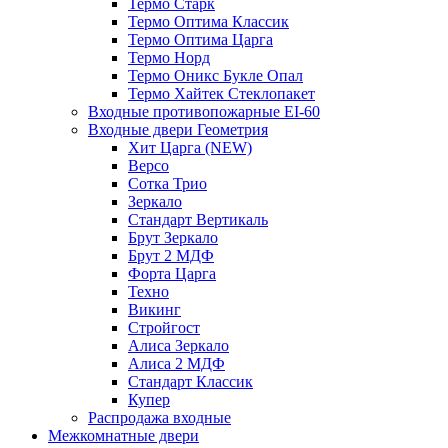
Термо Старк
Термо Оптима Классик
Термо Оптима Царга
Термо Норд
Термо Оникс Букле Опал
Термо Хайтек Стеклопакет
Входные противопожарные EI-60
Входные двери Геометрия
Хит Царга (NEW)
Версо
Сотка Трио
Зеркало
Стандарт Вертикаль
Брут Зеркало
Брут 2 МДФ
Форта Царга
Техно
Викинг
Стройгост
Алиса Зеркало
Алиса 2 МДФ
Стандарт Классик
Купер
Распродажа входные
Межкомнатные двери