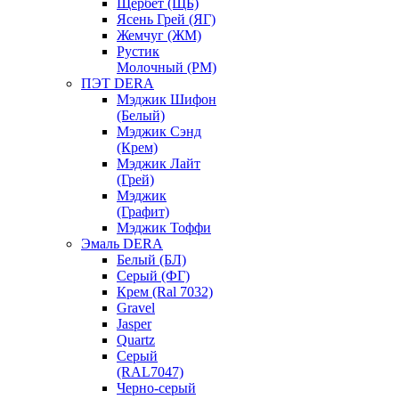
Щербет (ЩБ)
Ясень Грей (ЯГ)
Жемчуг (ЖМ)
Рустик
Молочный (РМ)
ПЭТ DERA
Мэджик Шифон
(Белый)
Мэджик Сэнд
(Крем)
Мэджик Лайт
(Грей)
Мэджик
(Графит)
Мэджик Тоффи
Эмаль DERA
Белый (БЛ)
Серый (ФГ)
Крем (Ral 7032)
Gravel
Jasper
Quartz
Серый
(RAL7047)
Черно-серый