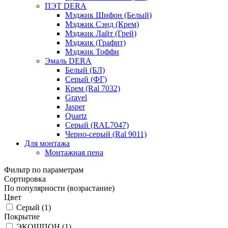
ПЭТ DERA
Мэджик Шифон (Белый)
Мэджик Сэнд (Крем)
Мэджик Лайт (Грей)
Мэджик (Графит)
Мэджик Тоффи
Эмаль DERA
Белый (БЛ)
Серый (ФГ)
Крем (Ral 7032)
Gravel
Jasper
Quartz
Серый (RAL7047)
Черно-серый (Ral 9011)
Для монтажа
Монтажная пена
Фильтр по параметрам
Сортировка
По популярности (возрастание)
Цвет
Серый (
1
)
Покрытие
ЭКОШПОН (
1
)