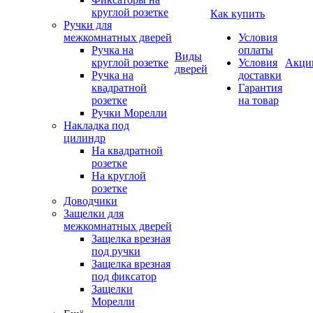
круглой розетке
Как купить
Ручки для
межкомнатных дверей
Условия
Ручка на
оплаты
Виды
круглой розетке
Условия
Акци
дверей
Ручка на
доставки
квадратной
Гарантия
розетке
на товар
Ручки Морелли
Накладка под
цилиндр
На квадратной
розетке
На круглой
розетке
Доводчики
Защелки для
межкомнатных дверей
Защелка врезная
под ручки
Защелка врезная
под фиксатор
Защелки
Морелли