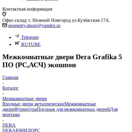
Контактная информация
Офис-склад: г. Нижний Новгород ул.Кузбасская 17А.
geometry-doors@yandex.ru
Telegram
RUTUBE
Межкомнатные двери Dera Grafika 5
ПО (РС,АСЧ) экошпон
Главная
-
Каталог
-
Межкомнатные двери
Входные двери металлические
Межкомнатные
двери
Фурнитура
Погонаж для межкомнатных дверей
Для
монтажа
-
DERA
DERA
ЮНИДОРС