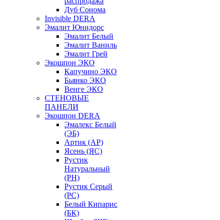
распродажа
Дуб Сонома
Invisible DERA
Эмалит Юнидорс
Эмалит Белый
Эмалит Ваниль
Эмалит Грей
Экошпон ЭКО
Капучино ЭКО
Бьянко ЭКО
Венге ЭКО
СТЕНОВЫЕ
ПАНЕЛИ
Экошпон DERA
Эмалекс Белый
(ЭБ)
Артик (АР)
Ясень (ЯС)
Рустик
Натуральный
(РН)
Рустик Серый
(РС)
Белый Кипарис
(БК)