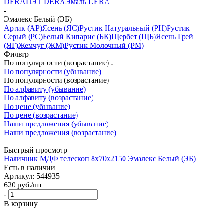
DERA
ПЭТ DERA
Эмаль DERA
-
Эмалекс Белый (ЭБ)
Артик (АР)
Ясень (ЯС)
Рустик Натуральный (РН)
Рустик
Серый (РС)
Белый Кипарис (БК)
Щербет (ЩБ)
Ясень Грей
(ЯГ)
Жемчуг (ЖМ)
Рустик Молочный (РМ)
Фильтр
По популярности (возрастание)
По популярности (убывание)
По популярности (возрастание)
По алфавиту (убывание)
По алфавиту (возрастание)
По цене (убывание)
По цене (возрастание)
Наши предложения (убывание)
Наши предложения (возрастание)
Быстрый просмотр
Наличник МДФ телескоп 8х70х2150 Эмалекс Белый (ЭБ)
Есть в наличии
Артикул: 544935
620
руб.
/шт
-
+
В корзину