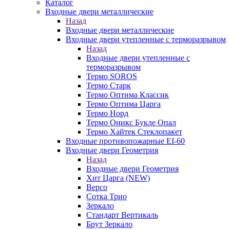
Каталог
Входные двери металлические
Назад
Входные двери металлические
Входные двери утепленные с терморазрывом
Назад
Входные двери утепленные с
терморазрывом
Термо SOROS
Термо Старк
Термо Оптима Классик
Термо Оптима Царга
Термо Норд
Термо Оникс Букле Опал
Термо Хайтек Стеклопакет
Входные противопожарные EI-60
Входные двери Геометрия
Назад
Входные двери Геометрия
Хит Царга (NEW)
Версо
Сотка Трио
Зеркало
Стандарт Вертикаль
Брут Зеркало