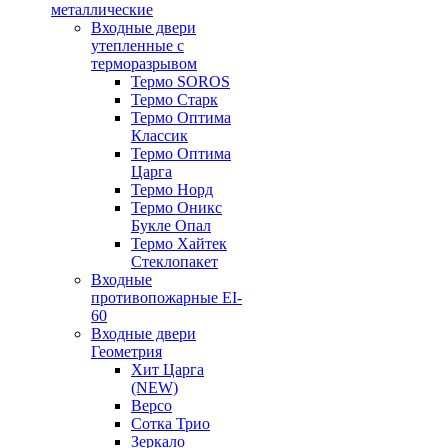
металлические
Входные двери
утепленные с
терморазрывом
Термо SOROS
Термо Старк
Термо Оптима
Классик
Термо Оптима
Царга
Термо Норд
Термо Оникс
Букле Опал
Термо Хайтек
Стеклопакет
Входные
противопожарные EI-
60
Входные двери
Геометрия
Хит Царга
(NEW)
Версо
Сотка Трио
Зеркало