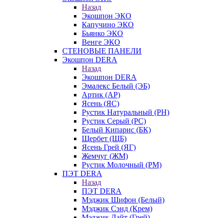
Назад
Экошпон ЭКО
Капучино ЭКО
Бьянко ЭКО
Венге ЭКО
СТЕНОВЫЕ ПАНЕЛИ
Экошпон DERA
Назад
Экошпон DERA
Эмалекс Белый (ЭБ)
Артик (АР)
Ясень (ЯС)
Рустик Натуральный (РН)
Рустик Серый (РС)
Белый Кипарис (БК)
Щербет (ЩБ)
Ясень Грей (ЯГ)
Жемчуг (ЖМ)
Рустик Молочный (РМ)
ПЭТ DERA
Назад
ПЭТ DERA
Мэджик Шифон (Белый)
Мэджик Сэнд (Крем)
Мэджик Лайт (Грей)