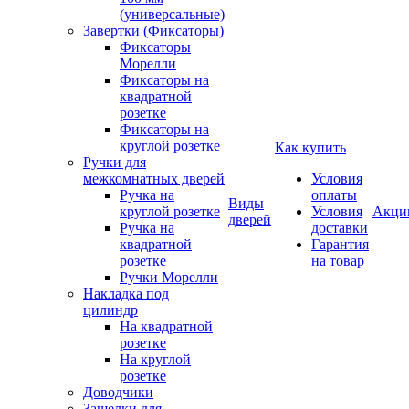
(универсальные)
Завертки (Фиксаторы)
Фиксаторы
Морелли
Фиксаторы на
квадратной
розетке
Фиксаторы на
круглой розетке
Как купить
Ручки для
межкомнатных дверей
Условия
Ручка на
оплаты
Виды
круглой розетке
Условия
Акци
дверей
Ручка на
доставки
квадратной
Гарантия
розетке
на товар
Ручки Морелли
Накладка под
цилиндр
На квадратной
розетке
На круглой
розетке
Доводчики
Защелки для