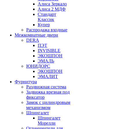
Алиса Зеркало
Алиса 2 МДФ
Стандарт
Классик
Купер
Распродажа входные
Межкомнатные двери
DERA
ПЭТ
INVISIBLE
ЭКОШПОН
ЭМАЛЬ
ЮНИДОРС
ЭКОШПОН
ЭМАЛИТ
Фурнитура
Раздвижная система
Задвижка врезная под
фиксатор
Замок с цилиндровым
механизмом
Шпингалет
Шпингалет
Морелли
Ограничители для