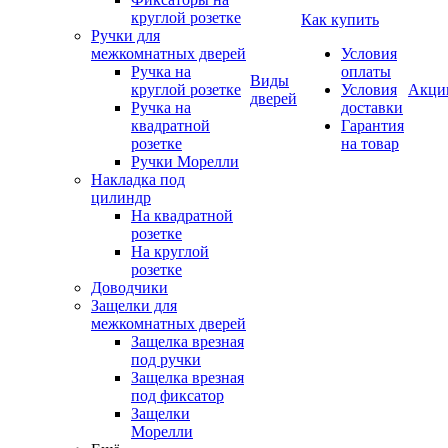
круглой розетке
Как купить
Ручки для
межкомнатных дверей
Условия
Ручка на
оплаты
Виды
круглой розетке
Условия
Акци
дверей
Ручка на
доставки
квадратной
Гарантия
розетке
на товар
Ручки Морелли
Накладка под
цилиндр
На квадратной
розетке
На круглой
розетке
Доводчики
Защелки для
межкомнатных дверей
Защелка врезная
под ручки
Защелка врезная
под фиксатор
Защелки
Морелли