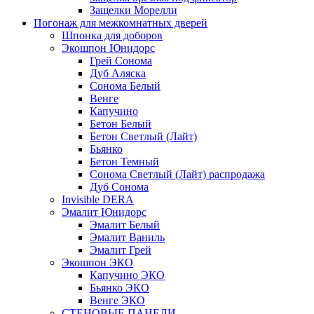
Защелки Морелли
Погонаж для межкомнатных дверей
Шпонка для доборов
Экошпон Юнидорс
Грей Сонома
Дуб Аляска
Сонома Белый
Венге
Капучино
Бетон Белый
Бетон Светлый (Лайт)
Бьянко
Бетон Темный
Сонома Светлый (Лайт) распродажа
Дуб Сонома
Invisible DERA
Эмалит Юнидорс
Эмалит Белый
Эмалит Ваниль
Эмалит Грей
Экошпон ЭКО
Капучино ЭКО
Бьянко ЭКО
Венге ЭКО
СТЕНОВЫЕ ПАНЕЛИ