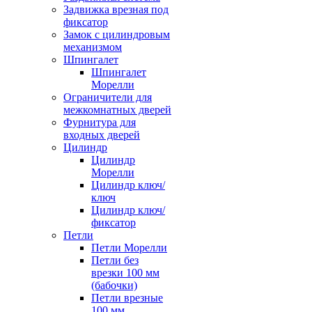
Задвижка врезная под
фиксатор
Замок с цилиндровым
механизмом
Шпингалет
Шпингалет
Морелли
Ограничители для
межкомнатных дверей
Фурнитура для
входных дверей
Цилиндр
Цилиндр
Морелли
Цилиндр ключ/
ключ
Цилиндр ключ/
фиксатор
Петли
Петли Морелли
Петли без
врезки 100 мм
(бабочки)
Петли врезные
100 мм