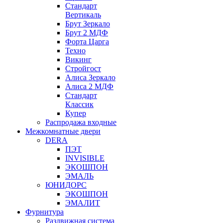
Стандарт
Вертикаль
Брут Зеркало
Брут 2 МДФ
Форта Царга
Техно
Викинг
Стройгост
Алиса Зеркало
Алиса 2 МДФ
Стандарт
Классик
Купер
Распродажа входные
Межкомнатные двери
DERA
ПЭТ
INVISIBLE
ЭКОШПОН
ЭМАЛЬ
ЮНИДОРС
ЭКОШПОН
ЭМАЛИТ
Фурнитура
Раздвижная система