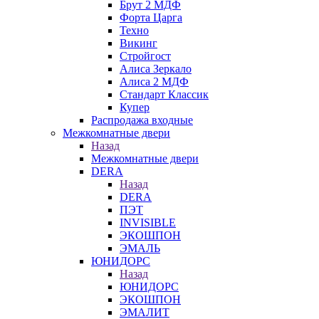
Брут 2 МДФ
Форта Царга
Техно
Викинг
Стройгост
Алиса Зеркало
Алиса 2 МДФ
Стандарт Классик
Купер
Распродажа входные
Межкомнатные двери
Назад
Межкомнатные двери
DERA
Назад
DERA
ПЭТ
INVISIBLE
ЭКОШПОН
ЭМАЛЬ
ЮНИДОРС
Назад
ЮНИДОРС
ЭКОШПОН
ЭМАЛИТ