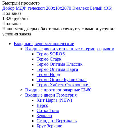
Быстрый просмотр
Добор МДФ телескоп 200х10х2070 Эмалекс Белый (ЭБ)
Под заказ
1 320
руб.
/шт
Под заказ
Наши менеджеры обязательно свяжутся с вами и уточнят
условия заказа
Входные двери металлические
Входные двери утепленные с терморазрывом
Термо SOROS
Термо Старк
Термо Оптима Классик
Термо Оптима Царга
Термо Норд
Термо Оникс Букле Опал
Термо Хайтек Стеклопакет
Входные противопожарные EI-60
Входные двери Геометрия
Хит Царга (NEW)
Версо
Сотка Трио
Зеркало
Стандарт Вертикаль
Брут Зеркало