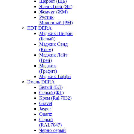
Щербет (ЩБ)
Ясень Грей (ЯГ)
Жемчуг (ЖМ)
Рустик
Молочный (РМ)
ПЭТ DERA
Мэджик Шифон
(Белый)
Мэджик Сэнд
(Крем)
Мэджик Лайт
(Грей)
Мэджик
(Графит)
Мэджик Тоффи
Эмаль DERA
Белый (БЛ)
Серый (ФГ)
Крем (Ral 7032)
Gravel
Jasper
Quartz
Серый
(RAL7047)
Черно-серый