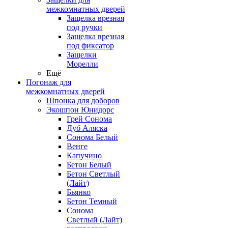
межкомнатных дверей
Защелка врезная
под ручки
Защелка врезная
под фиксатор
Защелки
Морелли
Ещё
Погонаж для
межкомнатных дверей
Шпонка для доборов
Экошпон Юнидорс
Грей Сонома
Дуб Аляска
Сонома Белый
Венге
Капучино
Бетон Белый
Бетон Светлый
(Лайт)
Бьянко
Бетон Темный
Сонома
Светлый (Лайт)