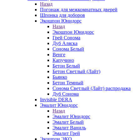
Назад
Погонаж для межкомнатных дверей
Шпонка для доборов
Экошпон Юнидорс
Назад
Экошпон Юнидорс
Грей Сонома
Дуб Аляска
Сонома Белый
Венге
Капучино
Бетон Белый
Бетон Светлый (Лайт)
Бьянко
Бетон Темный
Сонома Светлый (Лайт) распродажа
Дуб Сонома
Invisible DERA
Эмалит Юнидорс
Назад
Эмалит Юнидорс
Эмалит Белый
Эмалит Ваниль
Эмалит Грей
Экошпон ЭКО