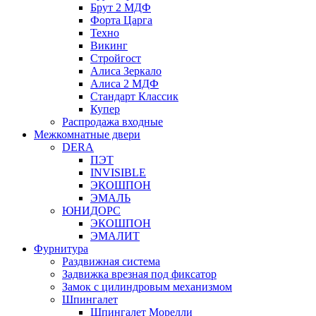
Брут 2 МДФ
Форта Царга
Техно
Викинг
Стройгост
Алиса Зеркало
Алиса 2 МДФ
Стандарт Классик
Купер
Распродажа входные
Межкомнатные двери
DERA
ПЭТ
INVISIBLE
ЭКОШПОН
ЭМАЛЬ
ЮНИДОРС
ЭКОШПОН
ЭМАЛИТ
Фурнитура
Раздвижная система
Задвижка врезная под фиксатор
Замок с цилиндровым механизмом
Шпингалет
Шпингалет Морелли