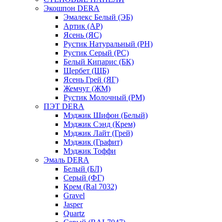
Экошпон DERA
Эмалекс Белый (ЭБ)
Артик (АР)
Ясень (ЯС)
Рустик Натуральный (РН)
Рустик Серый (РС)
Белый Кипарис (БК)
Щербет (ЩБ)
Ясень Грей (ЯГ)
Жемчуг (ЖМ)
Рустик Молочный (РМ)
ПЭТ DERA
Мэджик Шифон (Белый)
Мэджик Сэнд (Крем)
Мэджик Лайт (Грей)
Мэджик (Графит)
Мэджик Тоффи
Эмаль DERA
Белый (БЛ)
Серый (ФГ)
Крем (Ral 7032)
Gravel
Jasper
Quartz