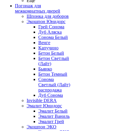
Ещё
Погонаж для
межкомнатных дверей
Шпонка для доборов
Экошпон Юнидорс
Грей Сонома
Дуб Аляска
Сонома Белый
Венге
Капучино
Бетон Белый
Бетон Светлый
(Лайт)
Бьянко
Бетон Темный
Сонома
Светлый (Лайт)
распродажа
Дуб Сонома
Invisible DERA
Эмалит Юнидорс
Эмалит Белый
Эмалит Ваниль
Эмалит Грей
Экошпон ЭКО