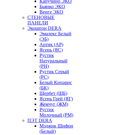
Капучино ЭКО
Бьянко ЭКО
Венге ЭКО
СТЕНОВЫЕ
ПАНЕЛИ
Экошпон DERA
Эмалекс Белый
(ЭБ)
Артик (АР)
Ясень (ЯС)
Рустик
Натуральный
(РН)
Рустик Серый
(РС)
Белый Кипарис
(БК)
Щербет (ЩБ)
Ясень Грей (ЯГ)
Жемчуг (ЖМ)
Рустик
Молочный (РМ)
ПЭТ DERA
Мэджик Шифон
(Белый)