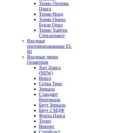
Термо Оптима
Царга
Термо Норд
Термо Оникс
Букле Опал
Термо Хайтек
Стеклопакет
Входные
противопожарные EI-
60
Входные двери
Геометрия
Хит Царга
(NEW)
Версо
Сотка Трио
Зеркало
Стандарт
Вертикаль
Брут Зеркало
Брут 2 МДФ
Форта Царга
Техно
Викинг
Стройгост