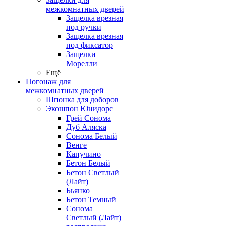
межкомнатных дверей
Защелка врезная
под ручки
Защелка врезная
под фиксатор
Защелки
Морелли
Ещё
Погонаж для
межкомнатных дверей
Шпонка для доборов
Экошпон Юнидорс
Грей Сонома
Дуб Аляска
Сонома Белый
Венге
Капучино
Бетон Белый
Бетон Светлый
(Лайт)
Бьянко
Бетон Темный
Сонома
Светлый (Лайт)