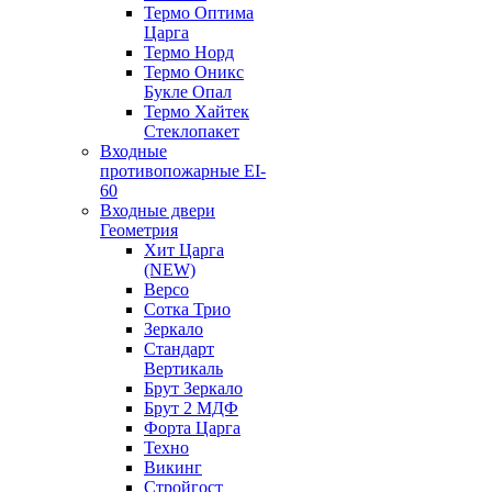
Термо Оптима
Царга
Термо Норд
Термо Оникс
Букле Опал
Термо Хайтек
Стеклопакет
Входные
противопожарные EI-
60
Входные двери
Геометрия
Хит Царга
(NEW)
Версо
Сотка Трио
Зеркало
Стандарт
Вертикаль
Брут Зеркало
Брут 2 МДФ
Форта Царга
Техно
Викинг
Стройгост