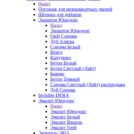
Назад
Погонаж для межкомнатных дверей
Шпонка для доборов
Экошпон Юнидорс
Назад
Экошпон Юнидорс
Грей Сонома
Дуб Аляска
Сонома Белый
Венге
Капучино
Бетон Белый
Бетон Светлый (Лайт)
Бьянко
Бетон Темный
Сонома Светлый (Лайт) распродажа
Дуб Сонома
Invisible DERA
Эмалит Юнидорс
Назад
Эмалит Юнидорс
Эмалит Белый
Эмалит Ваниль
Эмалит Грей
Экошпон ЭКО