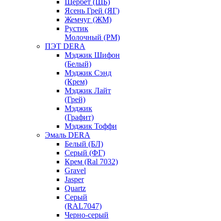
Щербет (ЩБ)
Ясень Грей (ЯГ)
Жемчуг (ЖМ)
Рустик
Молочный (РМ)
ПЭТ DERA
Мэджик Шифон
(Белый)
Мэджик Сэнд
(Крем)
Мэджик Лайт
(Грей)
Мэджик
(Графит)
Мэджик Тоффи
Эмаль DERA
Белый (БЛ)
Серый (ФГ)
Крем (Ral 7032)
Gravel
Jasper
Quartz
Серый
(RAL7047)
Черно-серый