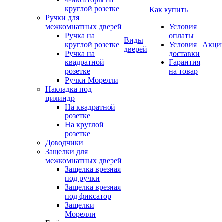
круглой розетке
Как купить
Ручки для
межкомнатных дверей
Условия
Ручка на
оплаты
Виды
круглой розетке
Условия
Акци
дверей
Ручка на
доставки
квадратной
Гарантия
розетке
на товар
Ручки Морелли
Накладка под
цилиндр
На квадратной
розетке
На круглой
розетке
Доводчики
Защелки для
межкомнатных дверей
Защелка врезная
под ручки
Защелка врезная
под фиксатор
Защелки
Морелли