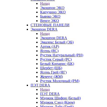
Назад
Экошпон ЭКО
Капучино ЭКО
Бьянко ЭКО
Венге ЭКО
СТЕНОВЫЕ ПАНЕЛИ
Экошпон DERA
Назад
Экошпон DERA
Эмалекс Белый (ЭБ)
Артик (АР)
Ясень (ЯС)
Рустик Натуральный (РН)
Рустик Серый (РС)
Белый Кипарис (БК)
Щербет (ЩБ)
Ясень Грей (ЯГ)
Жемчуг (ЖМ)
Рустик Молочный (РМ)
ПЭТ DERA
Назад
ПЭТ DERA
Мэджик Шифон (Белый)
Мэджик Сэнд (Крем)
Мэджик Лайт (Грей)