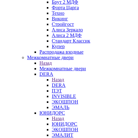
Брут 2 МДФ
Форта Царга
Техно
Викинг
Стройгост
Алиса Зеркало
Алиса 2 МДФ
Стандарт Классик
Купер
Распродажа входные
Межкомнатные двери
Назад
Межкомнатные двери
DERA
Назад
DERA
ПЭТ
INVISIBLE
ЭКОШПОН
ЭМАЛЬ
ЮНИДОРС
Назад
ЮНИДОРС
ЭКОШПОН
ЭМАЛИТ