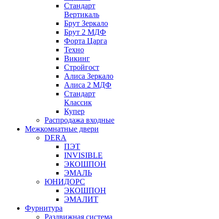
Стандарт
Вертикаль
Брут Зеркало
Брут 2 МДФ
Форта Царга
Техно
Викинг
Стройгост
Алиса Зеркало
Алиса 2 МДФ
Стандарт
Классик
Купер
Распродажа входные
Межкомнатные двери
DERA
ПЭТ
INVISIBLE
ЭКОШПОН
ЭМАЛЬ
ЮНИДОРС
ЭКОШПОН
ЭМАЛИТ
Фурнитура
Раздвижная система