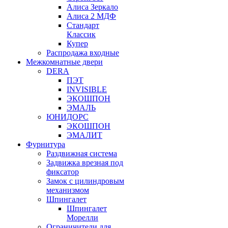
Алиса Зеркало
Алиса 2 МДФ
Стандарт
Классик
Купер
Распродажа входные
Межкомнатные двери
DERA
ПЭТ
INVISIBLE
ЭКОШПОН
ЭМАЛЬ
ЮНИДОРС
ЭКОШПОН
ЭМАЛИТ
Фурнитура
Раздвижная система
Задвижка врезная под
фиксатор
Замок с цилиндровым
механизмом
Шпингалет
Шпингалет
Морелли
Ограничители для