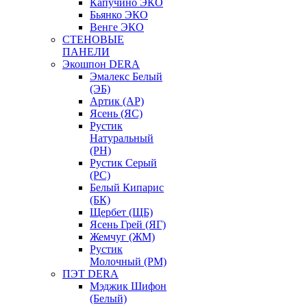
Капучино ЭКО
Бьянко ЭКО
Венге ЭКО
СТЕНОВЫЕ
ПАНЕЛИ
Экошпон DERA
Эмалекс Белый
(ЭБ)
Артик (АР)
Ясень (ЯС)
Рустик
Натуральный
(РН)
Рустик Серый
(РС)
Белый Кипарис
(БК)
Щербет (ЩБ)
Ясень Грей (ЯГ)
Жемчуг (ЖМ)
Рустик
Молочный (РМ)
ПЭТ DERA
Мэджик Шифон
(Белый)