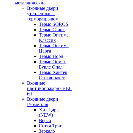
металлические
Входные двери
утепленные с
терморазрывом
Термо SOROS
Термо Старк
Термо Оптима
Классик
Термо Оптима
Царга
Термо Норд
Термо Оникс
Букле Опал
Термо Хайтек
Стеклопакет
Входные
противопожарные EI-
60
Входные двери
Геометрия
Хит Царга
(NEW)
Версо
Сотка Трио
Зеркало