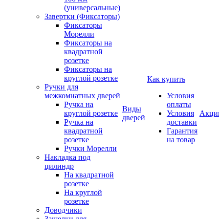
(универсальные)
Завертки (Фиксаторы)
Фиксаторы
Морелли
Фиксаторы на
квадратной
розетке
Фиксаторы на
круглой розетке
Как купить
Ручки для
межкомнатных дверей
Условия
Ручка на
оплаты
Виды
круглой розетке
Условия
Акци
дверей
Ручка на
доставки
квадратной
Гарантия
розетке
на товар
Ручки Морелли
Накладка под
цилиндр
На квадратной
розетке
На круглой
розетке
Доводчики
Защелки для