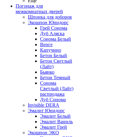
Ещё
Погонаж для
межкомнатных дверей
Шпонка для доборов
Экошпон Юнидорс
Грей Сонома
Дуб Аляска
Сонома Белый
Венге
Капучино
Бетон Белый
Бетон Светлый
(Лайт)
Бьянко
Бетон Темный
Сонома
Светлый (Лайт)
распродажа
Дуб Сонома
Invisible DERA
Эмалит Юнидорс
Эмалит Белый
Эмалит Ваниль
Эмалит Грей
Экошпон ЭКО