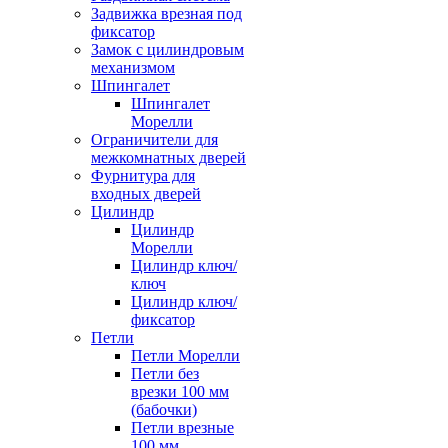
Задвижка врезная под
фиксатор
Замок с цилиндровым
механизмом
Шпингалет
Шпингалет
Морелли
Ограничители для
межкомнатных дверей
Фурнитура для
входных дверей
Цилиндр
Цилиндр
Морелли
Цилиндр ключ/
ключ
Цилиндр ключ/
фиксатор
Петли
Петли Морелли
Петли без
врезки 100 мм
(бабочки)
Петли врезные
100 мм