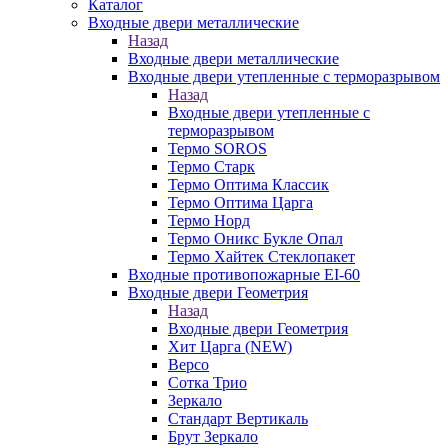
Каталог
Входные двери металлические
Назад
Входные двери металлические
Входные двери утепленные с терморазрывом
Назад
Входные двери утепленные с
терморазрывом
Термо SOROS
Термо Старк
Термо Оптима Классик
Термо Оптима Царга
Термо Норд
Термо Оникс Букле Опал
Термо Хайтек Стеклопакет
Входные противопожарные EI-60
Входные двери Геометрия
Назад
Входные двери Геометрия
Хит Царга (NEW)
Версо
Сотка Трио
Зеркало
Стандарт Вертикаль
Брут Зеркало