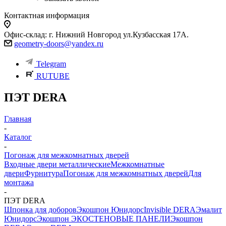
Контактная информация
Офис-склад: г. Нижний Новгород ул.Кузбасская 17А.
geometry-doors@yandex.ru
Telegram
RUTUBE
ПЭТ DERA
Главная
-
Каталог
-
Погонаж для межкомнатных дверей
Входные двери металлические
Межкомнатные
двери
Фурнитура
Погонаж для межкомнатных дверей
Для
монтажа
-
ПЭТ DERA
Шпонка для доборов
Экошпон Юнидорс
Invisible DERA
Эмалит
Юнидорс
Экошпон ЭКО
СТЕНОВЫЕ ПАНЕЛИ
Экошпон