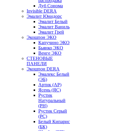
распродажа
Дуб Сонома
Invisible DERA
Эмалит Юнидорс
Эмалит Белый
Эмалит Ваниль
Эмалит Грей
Экошпон ЭКО
Капучино ЭКО
Бьянко ЭКО
Венге ЭКО
СТЕНОВЫЕ
ПАНЕЛИ
Экошпон DERA
Эмалекс Белый
(ЭБ)
Артик (АР)
Ясень (ЯС)
Рустик
Натуральный
(РН)
Рустик Серый
(РС)
Белый Кипарис
(БК)