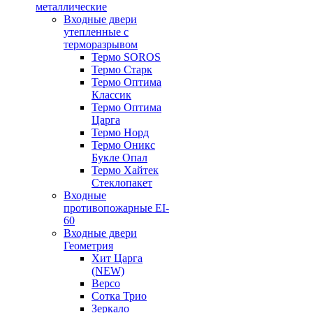
металлические
Входные двери
утепленные с
терморазрывом
Термо SOROS
Термо Старк
Термо Оптима
Классик
Термо Оптима
Царга
Термо Норд
Термо Оникс
Букле Опал
Термо Хайтек
Стеклопакет
Входные
противопожарные EI-
60
Входные двери
Геометрия
Хит Царга
(NEW)
Версо
Сотка Трио
Зеркало