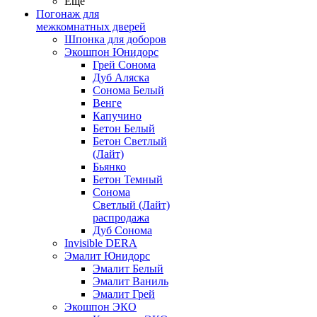
Ещё
Погонаж для
межкомнатных дверей
Шпонка для доборов
Экошпон Юнидорс
Грей Сонома
Дуб Аляска
Сонома Белый
Венге
Капучино
Бетон Белый
Бетон Светлый
(Лайт)
Бьянко
Бетон Темный
Сонома
Светлый (Лайт)
распродажа
Дуб Сонома
Invisible DERA
Эмалит Юнидорс
Эмалит Белый
Эмалит Ваниль
Эмалит Грей
Экошпон ЭКО