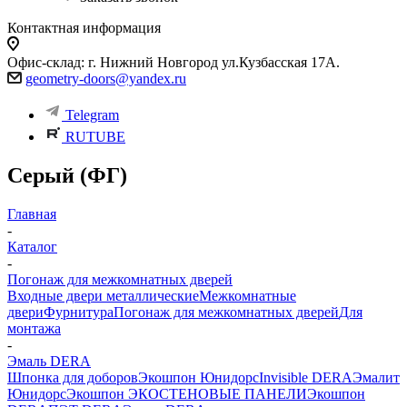
Контактная информация
Офис-склад: г. Нижний Новгород ул.Кузбасская 17А.
geometry-doors@yandex.ru
Telegram
RUTUBE
Серый (ФГ)
Главная
-
Каталог
-
Погонаж для межкомнатных дверей
Входные двери металлические
Межкомнатные
двери
Фурнитура
Погонаж для межкомнатных дверей
Для
монтажа
-
Эмаль DERA
Шпонка для доборов
Экошпон Юнидорс
Invisible DERA
Эмалит
Юнидорс
Экошпон ЭКО
СТЕНОВЫЕ ПАНЕЛИ
Экошпон