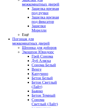
межкомнатных дверей
Защелка врезная
под ручки
Защелка врезная
под фиксатор
Защелки
Морелли
Ещё
Погонаж для
межкомнатных дверей
Шпонка для доборов
Экошпон Юнидорс
Грей Сонома
Дуб Аляска
Сонома Белый
Венге
Капучино
Бетон Белый
Бетон Светлый
(Лайт)
Бьянко
Бетон Темный
Сонома
Светлый (Лайт)