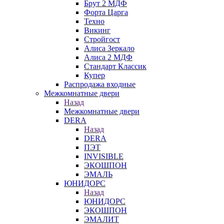
Брут 2 МДФ
Форта Царга
Техно
Викинг
Стройгост
Алиса Зеркало
Алиса 2 МДФ
Стандарт Классик
Купер
Распродажа входные
Межкомнатные двери
Назад
Межкомнатные двери
DERA
Назад
DERA
ПЭТ
INVISIBLE
ЭКОШПОН
ЭМАЛЬ
ЮНИДОРС
Назад
ЮНИДОРС
ЭКОШПОН
ЭМАЛИТ