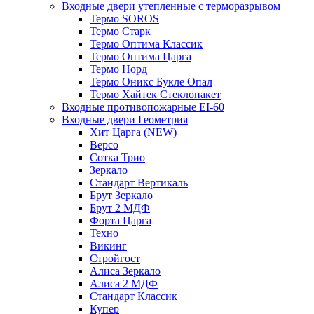
Входные двери утепленные с терморазрывом
Термо SOROS
Термо Старк
Термо Оптима Классик
Термо Оптима Царга
Термо Норд
Термо Оникс Букле Опал
Термо Хайтек Стеклопакет
Входные противопожарные EI-60
Входные двери Геометрия
Хит Царга (NEW)
Версо
Сотка Трио
Зеркало
Стандарт Вертикаль
Брут Зеркало
Брут 2 МДФ
Форта Царга
Техно
Викинг
Стройгост
Алиса Зеркало
Алиса 2 МДФ
Стандарт Классик
Купер