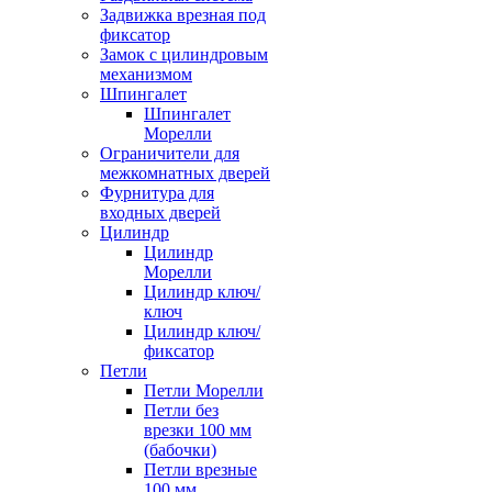
Задвижка врезная под
фиксатор
Замок с цилиндровым
механизмом
Шпингалет
Шпингалет
Морелли
Ограничители для
межкомнатных дверей
Фурнитура для
входных дверей
Цилиндр
Цилиндр
Морелли
Цилиндр ключ/
ключ
Цилиндр ключ/
фиксатор
Петли
Петли Морелли
Петли без
врезки 100 мм
(бабочки)
Петли врезные
100 мм