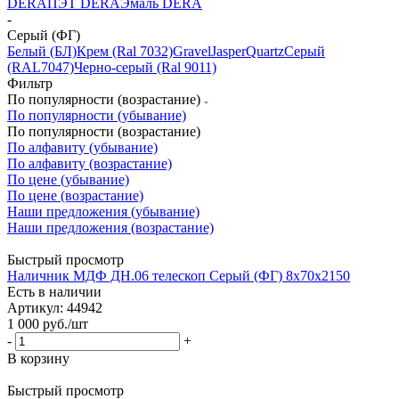
DERA
ПЭТ DERA
Эмаль DERA
-
Серый (ФГ)
Белый (БЛ)
Крем (Ral 7032)
Gravel
Jasper
Quartz
Серый
(RAL7047)
Черно-серый (Ral 9011)
Фильтр
По популярности (возрастание)
По популярности (убывание)
По популярности (возрастание)
По алфавиту (убывание)
По алфавиту (возрастание)
По цене (убывание)
По цене (возрастание)
Наши предложения (убывание)
Наши предложения (возрастание)
Быстрый просмотр
Наличник МДФ ДН.06 телескоп Серый (ФГ) 8х70х2150
Есть в наличии
Артикул: 44942
1 000
руб.
/шт
-
+
В корзину
Быстрый просмотр