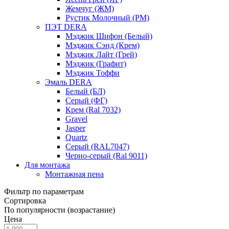
Жемчуг (ЖМ)
Рустик Молочный (РМ)
ПЭТ DERA
Мэджик Шифон (Белый)
Мэджик Сэнд (Крем)
Мэджик Лайт (Грей)
Мэджик (Графит)
Мэджик Тоффи
Эмаль DERA
Белый (БЛ)
Серый (ФГ)
Крем (Ral 7032)
Gravel
Jasper
Quartz
Серый (RAL7047)
Черно-серый (Ral 9011)
Для монтажа
Монтажная пена
Фильтр по параметрам
Сортировка
По популярности (возрастание)
Цена