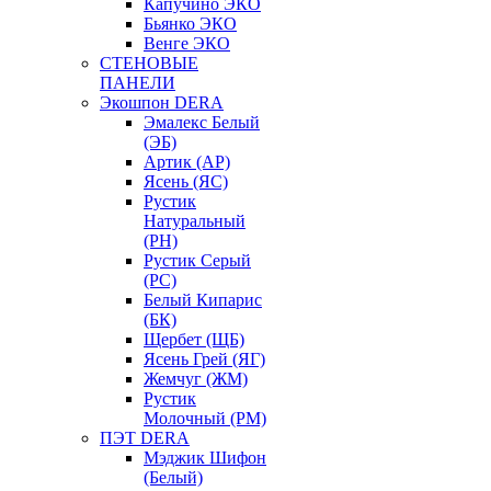
Капучино ЭКО
Бьянко ЭКО
Венге ЭКО
СТЕНОВЫЕ
ПАНЕЛИ
Экошпон DERA
Эмалекс Белый
(ЭБ)
Артик (АР)
Ясень (ЯС)
Рустик
Натуральный
(РН)
Рустик Серый
(РС)
Белый Кипарис
(БК)
Щербет (ЩБ)
Ясень Грей (ЯГ)
Жемчуг (ЖМ)
Рустик
Молочный (РМ)
ПЭТ DERA
Мэджик Шифон
(Белый)