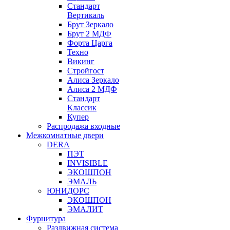
Стандарт
Вертикаль
Брут Зеркало
Брут 2 МДФ
Форта Царга
Техно
Викинг
Стройгост
Алиса Зеркало
Алиса 2 МДФ
Стандарт
Классик
Купер
Распродажа входные
Межкомнатные двери
DERA
ПЭТ
INVISIBLE
ЭКОШПОН
ЭМАЛЬ
ЮНИДОРС
ЭКОШПОН
ЭМАЛИТ
Фурнитура
Раздвижная система