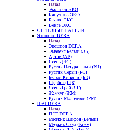
Назад
Экошпон ЭКО
Капучино ЭКО
Бьянко ЭКО
Венге ЭКО
СТЕНОВЫЕ ПАНЕЛИ
Экошпон DERA
Назад
Экошпон DERA
Эмалекс Белый (ЭБ)
Артик (АР)
Ясень (ЯС)
Рустик Натуральный (РН)
Рустик Серый (РС)
Белый Кипарис (БК)
Щербет (ЩБ)
Ясень Грей (ЯГ)
Жемчуг (ЖМ)
Рустик Молочный (РМ)
ПЭТ DERA
Назад
ПЭТ DERA
Мэджик Шифон (Белый)
Мэджик Сэнд (Крем)
Мэджик Лайт (Грей)