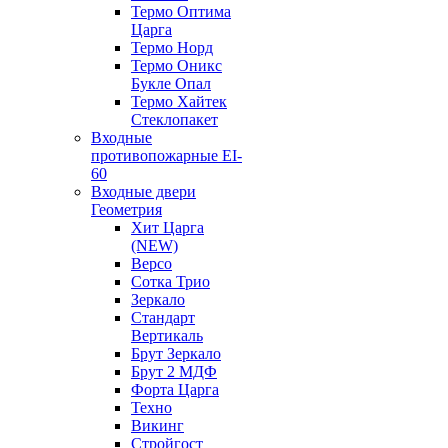
Термо Оптима
Царга
Термо Норд
Термо Оникс
Букле Опал
Термо Хайтек
Стеклопакет
Входные
противопожарные EI-
60
Входные двери
Геометрия
Хит Царга
(NEW)
Версо
Сотка Трио
Зеркало
Стандарт
Вертикаль
Брут Зеркало
Брут 2 МДФ
Форта Царга
Техно
Викинг
Стройгост