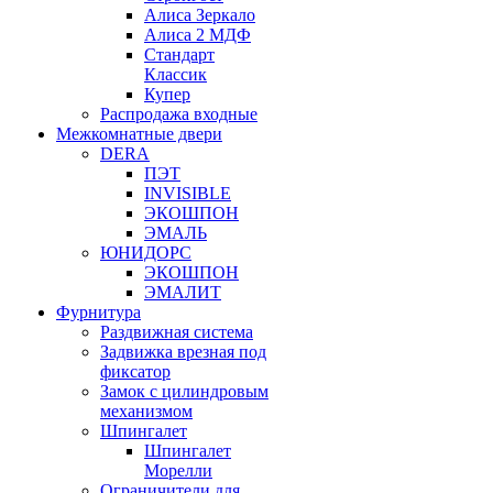
Алиса Зеркало
Алиса 2 МДФ
Стандарт
Классик
Купер
Распродажа входные
Межкомнатные двери
DERA
ПЭТ
INVISIBLE
ЭКОШПОН
ЭМАЛЬ
ЮНИДОРС
ЭКОШПОН
ЭМАЛИТ
Фурнитура
Раздвижная система
Задвижка врезная под
фиксатор
Замок с цилиндровым
механизмом
Шпингалет
Шпингалет
Морелли
Ограничители для