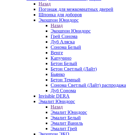
Назад
Погонаж для межкомнатных дверей
Шпонка для доборов
Экошпон Юнидорс
Назад
Экошпон Юнидорс
Грей Сонома
Дуб Аляска
Сонома Белый
Венге
Капучино
Бетон Белый
Бетон Светлый (Лайт)
Бьянко
Бетон Темный
Сонома Светлый (Лайт) распродажа
Дуб Сонома
Invisible DERA
Эмалит Юнидорс
Назад
Эмалит Юнидорс
Эмалит Белый
Эмалит Ваниль
Эмалит Грей
Экошпон ЭКО