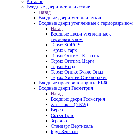
Каталог
Входные двери металлические
Назад
Входные двери металлические
Входные двери утепленные с терморазрывом
Назад
Входные двери утепленные с
терморазрывом
Термо SOROS
Термо Старк
Термо Оптима Классик
Термо Оптима Царга
Термо Норд
Термо Оникс Букле Опал
Термо Хайтек Стеклопакет
Входные противопожарные EI-60
Входные двери Геометрия
Назад
Входные двери Геометрия
Хит Царга (NEW)
Версо
Сотка Трио
Зеркало
Стандарт Вертикаль
Брут Зеркало