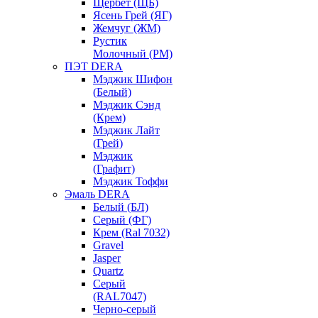
Щербет (ЩБ)
Ясень Грей (ЯГ)
Жемчуг (ЖМ)
Рустик
Молочный (РМ)
ПЭТ DERA
Мэджик Шифон
(Белый)
Мэджик Сэнд
(Крем)
Мэджик Лайт
(Грей)
Мэджик
(Графит)
Мэджик Тоффи
Эмаль DERA
Белый (БЛ)
Серый (ФГ)
Крем (Ral 7032)
Gravel
Jasper
Quartz
Серый
(RAL7047)
Черно-серый