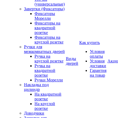
(универсальные)
Завертки (Фиксаторы)
Фиксаторы
Морелли
Фиксаторы на
квадратной
розетке
Фиксаторы на
круглой розетке
Как купить
Ручки для
межкомнатных дверей
Условия
Ручка на
оплаты
Виды
круглой розетке
Условия
Акци
дверей
Ручка на
доставки
квадратной
Гарантия
розетке
на товар
Ручки Морелли
Накладка под
цилиндр
На квадратной
розетке
На круглой
розетке
Доводчики
Защелки для