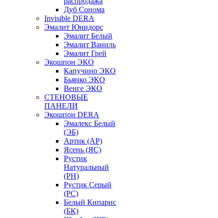
распродажа
Дуб Сонома
Invisible DERA
Эмалит Юнидорс
Эмалит Белый
Эмалит Ваниль
Эмалит Грей
Экошпон ЭКО
Капучино ЭКО
Бьянко ЭКО
Венге ЭКО
СТЕНОВЫЕ
ПАНЕЛИ
Экошпон DERA
Эмалекс Белый
(ЭБ)
Артик (АР)
Ясень (ЯС)
Рустик
Натуральный
(РН)
Рустик Серый
(РС)
Белый Кипарис
(БК)