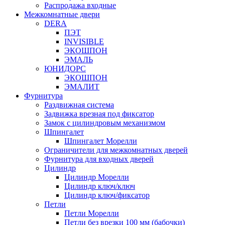
Распродажа входные
Межкомнатные двери
DERA
ПЭТ
INVISIBLE
ЭКОШПОН
ЭМАЛЬ
ЮНИДОРС
ЭКОШПОН
ЭМАЛИТ
Фурнитура
Раздвижная система
Задвижка врезная под фиксатор
Замок с цилиндровым механизмом
Шпингалет
Шпингалет Морелли
Ограничители для межкомнатных дверей
Фурнитура для входных дверей
Цилиндр
Цилиндр Морелли
Цилиндр ключ/ключ
Цилиндр ключ/фиксатор
Петли
Петли Морелли
Петли без врезки 100 мм (бабочки)