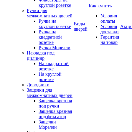
круглой розетке
Как купить
Ручки для
межкомнатных дверей
Условия
Ручка на
оплаты
Виды
круглой розетке
Условия
Акци
дверей
Ручка на
доставки
квадратной
Гарантия
розетке
на товар
Ручки Морелли
Накладка под
цилиндр
На квадратной
розетке
На круглой
розетке
Доводчики
Защелки для
межкомнатных дверей
Защелка врезная
под ручки
Защелка врезная
под фиксатор
Защелки
Морелли