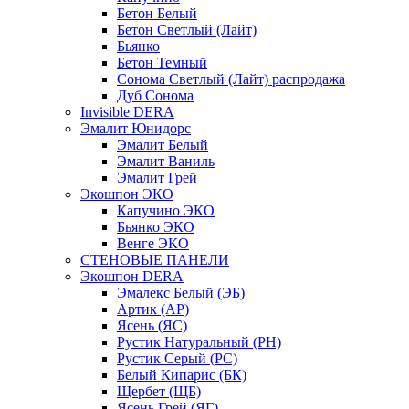
Бетон Белый
Бетон Светлый (Лайт)
Бьянко
Бетон Темный
Сонома Светлый (Лайт) распродажа
Дуб Сонома
Invisible DERA
Эмалит Юнидорс
Эмалит Белый
Эмалит Ваниль
Эмалит Грей
Экошпон ЭКО
Капучино ЭКО
Бьянко ЭКО
Венге ЭКО
СТЕНОВЫЕ ПАНЕЛИ
Экошпон DERA
Эмалекс Белый (ЭБ)
Артик (АР)
Ясень (ЯС)
Рустик Натуральный (РН)
Рустик Серый (РС)
Белый Кипарис (БК)
Щербет (ЩБ)
Ясень Грей (ЯГ)