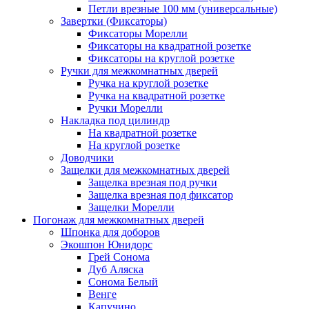
Петли врезные 100 мм (универсальные)
Завертки (Фиксаторы)
Фиксаторы Морелли
Фиксаторы на квадратной розетке
Фиксаторы на круглой розетке
Ручки для межкомнатных дверей
Ручка на круглой розетке
Ручка на квадратной розетке
Ручки Морелли
Накладка под цилиндр
На квадратной розетке
На круглой розетке
Доводчики
Защелки для межкомнатных дверей
Защелка врезная под ручки
Защелка врезная под фиксатор
Защелки Морелли
Погонаж для межкомнатных дверей
Шпонка для доборов
Экошпон Юнидорс
Грей Сонома
Дуб Аляска
Сонома Белый
Венге
Капучино