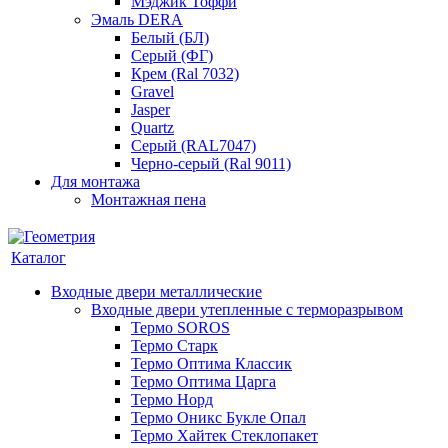
Мэджик Тоффи
Эмаль DERA
Белый (БЛ)
Серый (ФГ)
Крем (Ral 7032)
Gravel
Jasper
Quartz
Серый (RAL7047)
Черно-серый (Ral 9011)
Для монтажа
Монтажная пена
Каталог
Входные двери металлические
Входные двери утепленные с терморазрывом
Термо SOROS
Термо Старк
Термо Оптима Классик
Термо Оптима Царга
Термо Норд
Термо Оникс Букле Опал
Термо Хайтек Стеклопакет