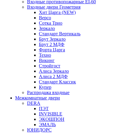
Входные противопожарные EI-60
Входные двери Геометрия
Хит Царга (NEW)
Версо
Сотка Трио
Зеркало
Стандарт Вертикаль
Брут Зеркало
Брут 2 МДФ
Форта Царга
Техно
Викинг
Стройгост
Алиса Зеркало
Алиса 2 МДФ
Стандарт Классик
Купер
Распродажа входные
Межкомнатные двери
DERA
ПЭТ
INVISIBLE
ЭКОШПОН
ЭМАЛЬ
ЮНИДОРС