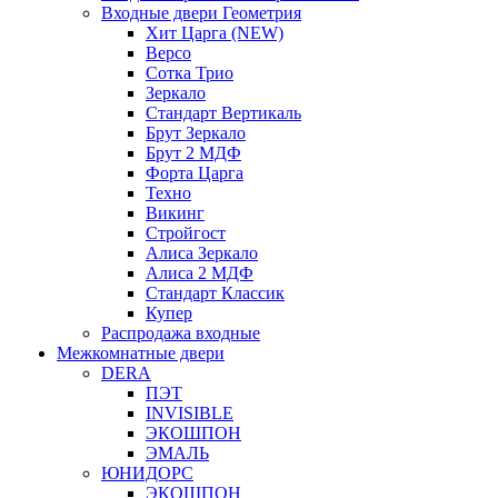
Входные двери Геометрия
Хит Царга (NEW)
Версо
Сотка Трио
Зеркало
Стандарт Вертикаль
Брут Зеркало
Брут 2 МДФ
Форта Царга
Техно
Викинг
Стройгост
Алиса Зеркало
Алиса 2 МДФ
Стандарт Классик
Купер
Распродажа входные
Межкомнатные двери
DERA
ПЭТ
INVISIBLE
ЭКОШПОН
ЭМАЛЬ
ЮНИДОРС
ЭКОШПОН