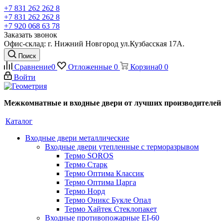
+7 831 262 262 8
+7 831 262 262 8
+7 920 068 63 78
Заказать звонок
Офис-склад: г. Нижний Новгород ул.Кузбасская 17А.
Поиск
Сравнение
0
Отложенные
0
Корзина
0
0
Войти
Межкомнатные и входные двери от лучших производителей
Каталог
Входные двери металлические
Входные двери утепленные с терморазрывом
Термо SOROS
Термо Старк
Термо Оптима Классик
Термо Оптима Царга
Термо Норд
Термо Оникс Букле Опал
Термо Хайтек Стеклопакет
Входные противопожарные EI-60