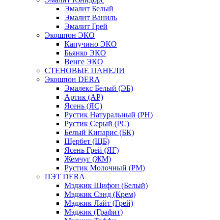
Эмалит Белый
Эмалит Ваниль
Эмалит Грей
Экошпон ЭКО
Капучино ЭКО
Бьянко ЭКО
Венге ЭКО
СТЕНОВЫЕ ПАНЕЛИ
Экошпон DERA
Эмалекс Белый (ЭБ)
Артик (АР)
Ясень (ЯС)
Рустик Натуральный (РН)
Рустик Серый (РС)
Белый Кипарис (БК)
Щербет (ЩБ)
Ясень Грей (ЯГ)
Жемчуг (ЖМ)
Рустик Молочный (РМ)
ПЭТ DERA
Мэджик Шифон (Белый)
Мэджик Сэнд (Крем)
Мэджик Лайт (Грей)
Мэджик (Графит)