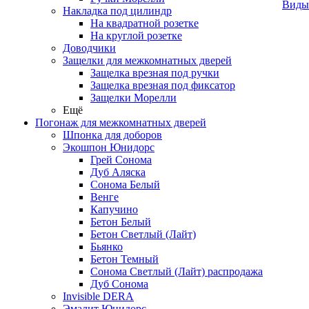
Виды
Накладка под цилиндр
На квадратной розетке
На круглой розетке
Доводчики
Защелки для межкомнатных дверей
Защелка врезная под ручки
Защелка врезная под фиксатор
Защелки Морелли
Ещё
Погонаж для межкомнатных дверей
Шпонка для доборов
Экошпон Юнидорс
Грей Сонома
Дуб Аляска
Сонома Белый
Венге
Капучино
Бетон Белый
Бетон Светлый (Лайт)
Бьянко
Бетон Темный
Сонома Светлый (Лайт) распродажа
Дуб Сонома
Invisible DERA
Эмалит Юнидорс