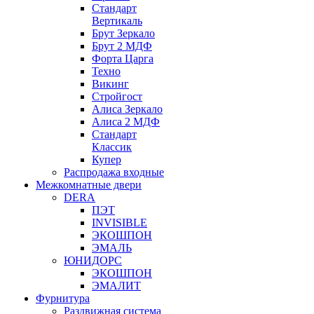
Стандарт
Вертикаль
Брут Зеркало
Брут 2 МДФ
Форта Царга
Техно
Викинг
Стройгост
Алиса Зеркало
Алиса 2 МДФ
Стандарт
Классик
Купер
Распродажа входные
Межкомнатные двери
DERA
ПЭТ
INVISIBLE
ЭКОШПОН
ЭМАЛЬ
ЮНИДОРС
ЭКОШПОН
ЭМАЛИТ
Фурнитура
Раздвижная система