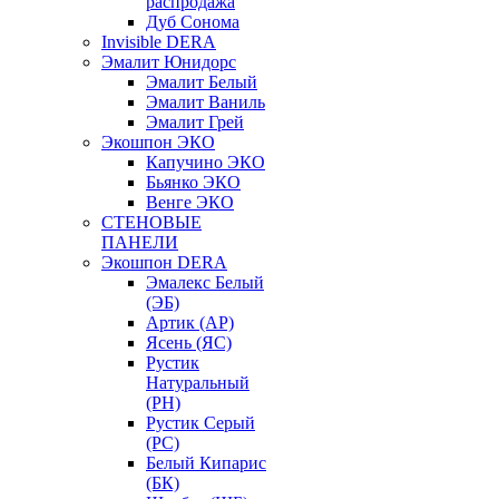
распродажа
Дуб Сонома
Invisible DERA
Эмалит Юнидорс
Эмалит Белый
Эмалит Ваниль
Эмалит Грей
Экошпон ЭКО
Капучино ЭКО
Бьянко ЭКО
Венге ЭКО
СТЕНОВЫЕ
ПАНЕЛИ
Экошпон DERA
Эмалекс Белый
(ЭБ)
Артик (АР)
Ясень (ЯС)
Рустик
Натуральный
(РН)
Рустик Серый
(РС)
Белый Кипарис
(БК)