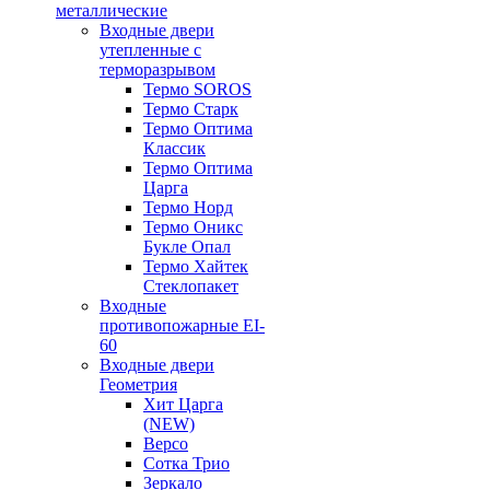
металлические
Входные двери
утепленные с
терморазрывом
Термо SOROS
Термо Старк
Термо Оптима
Классик
Термо Оптима
Царга
Термо Норд
Термо Оникс
Букле Опал
Термо Хайтек
Стеклопакет
Входные
противопожарные EI-
60
Входные двери
Геометрия
Хит Царга
(NEW)
Версо
Сотка Трио
Зеркало