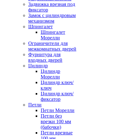
Задвижка врезная под
фиксатор
Замок с цилиндровым
механизмом
Шпингалет
Шпингалет
Морелли
Ограничители для
межкомнатных дверей
Фурнитура для
входных дверей
Цилиндр
Цилиндр
Морелли
Цилиндр ключ/
ключ
Цилиндр ключ/
фиксатор
Петли
Петли Морелли
Петли без
врезки 100 мм
(бабочки)
Петли врезные
100 мм