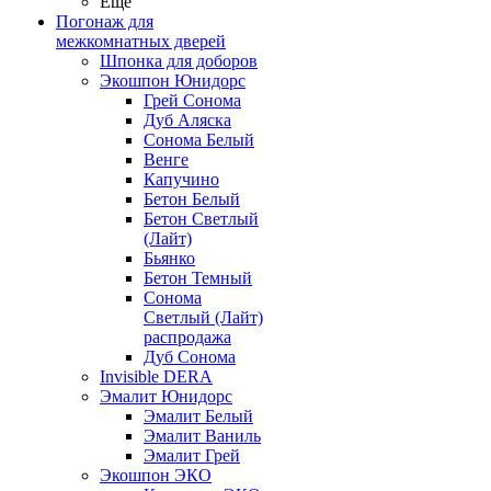
Ещё
Погонаж для
межкомнатных дверей
Шпонка для доборов
Экошпон Юнидорс
Грей Сонома
Дуб Аляска
Сонома Белый
Венге
Капучино
Бетон Белый
Бетон Светлый
(Лайт)
Бьянко
Бетон Темный
Сонома
Светлый (Лайт)
распродажа
Дуб Сонома
Invisible DERA
Эмалит Юнидорс
Эмалит Белый
Эмалит Ваниль
Эмалит Грей
Экошпон ЭКО