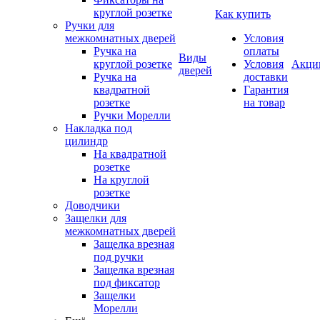
круглой розетке
Как купить
Ручки для
межкомнатных дверей
Условия
Ручка на
оплаты
Виды
круглой розетке
Условия
Акци
дверей
Ручка на
доставки
квадратной
Гарантия
розетке
на товар
Ручки Морелли
Накладка под
цилиндр
На квадратной
розетке
На круглой
розетке
Доводчики
Защелки для
межкомнатных дверей
Защелка врезная
под ручки
Защелка врезная
под фиксатор
Защелки
Морелли