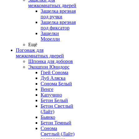
межкомнатных дверей
Защелка врезная
под ручки
Защелка врезная
под фиксатор
Защелки
Морелли
Ещё
Погонаж для
межкомнатных дверей
Шпонка для доборов
Экошпон Юнидорс
Грей Сонома
Дуб Аляска
Сонома Белый
Венге
Капучино
Бетон Белый
Бетон Светлый
(Лайт)
Бьянко
Бетон Темный
Сонома
Светлый (Лайт)