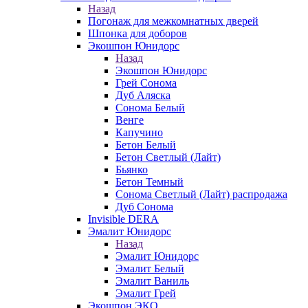
Назад
Погонаж для межкомнатных дверей
Шпонка для доборов
Экошпон Юнидорс
Назад
Экошпон Юнидорс
Грей Сонома
Дуб Аляска
Сонома Белый
Венге
Капучино
Бетон Белый
Бетон Светлый (Лайт)
Бьянко
Бетон Темный
Сонома Светлый (Лайт) распродажа
Дуб Сонома
Invisible DERA
Эмалит Юнидорс
Назад
Эмалит Юнидорс
Эмалит Белый
Эмалит Ваниль
Эмалит Грей
Экошпон ЭКО