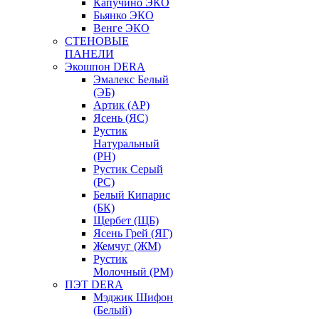
Капучино ЭКО
Бьянко ЭКО
Венге ЭКО
СТЕНОВЫЕ
ПАНЕЛИ
Экошпон DERA
Эмалекс Белый
(ЭБ)
Артик (АР)
Ясень (ЯС)
Рустик
Натуральный
(РН)
Рустик Серый
(РС)
Белый Кипарис
(БК)
Щербет (ЩБ)
Ясень Грей (ЯГ)
Жемчуг (ЖМ)
Рустик
Молочный (РМ)
ПЭТ DERA
Мэджик Шифон
(Белый)