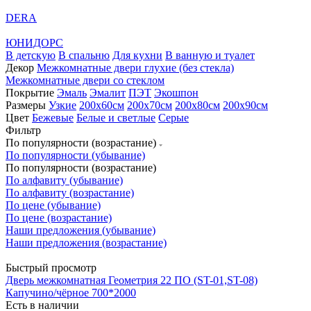
DERA
ЮНИДОРС
В детскую
В спальню
Для кухни
В ванную и туалет
Декор
Межкомнатные двери глухие (без стекла)
Межкомнатные двери со стеклом
Покрытие
Эмаль
Эмалит
ПЭТ
Экошпон
Размеры
Узкие
200x60см
200x70см
200х80см
200х90см
Цвет
Бежевые
Белые и светлые
Серые
Фильтр
По популярности (возрастание)
По популярности (убывание)
По популярности (возрастание)
По алфавиту (убывание)
По алфавиту (возрастание)
По цене (убывание)
По цене (возрастание)
Наши предложения (убывание)
Наши предложения (возрастание)
Быстрый просмотр
Дверь межкомнатная Геометрия 22 ПО (ST-01,ST-08)
Капучино/чёрное 700*2000
Есть в наличии