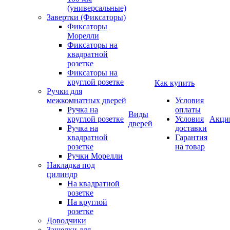
(универсальные)
Завертки (Фиксаторы)
Фиксаторы
Морелли
Фиксаторы на
квадратной
розетке
Фиксаторы на
круглой розетке
Как купить
Ручки для
межкомнатных дверей
Условия
Ручка на
оплаты
Виды
круглой розетке
Условия
Акци
дверей
Ручка на
доставки
квадратной
Гарантия
розетке
на товар
Ручки Морелли
Накладка под
цилиндр
На квадратной
розетке
На круглой
розетке
Доводчики
Защелки для