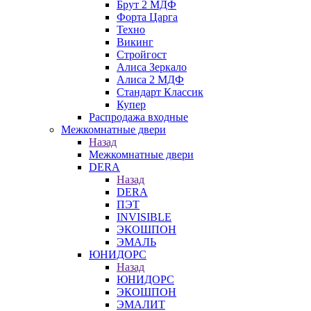
Брут 2 МДФ
Форта Царга
Техно
Викинг
Стройгост
Алиса Зеркало
Алиса 2 МДФ
Стандарт Классик
Купер
Распродажа входные
Межкомнатные двери
Назад
Межкомнатные двери
DERA
Назад
DERA
ПЭТ
INVISIBLE
ЭКОШПОН
ЭМАЛЬ
ЮНИДОРС
Назад
ЮНИДОРС
ЭКОШПОН
ЭМАЛИТ