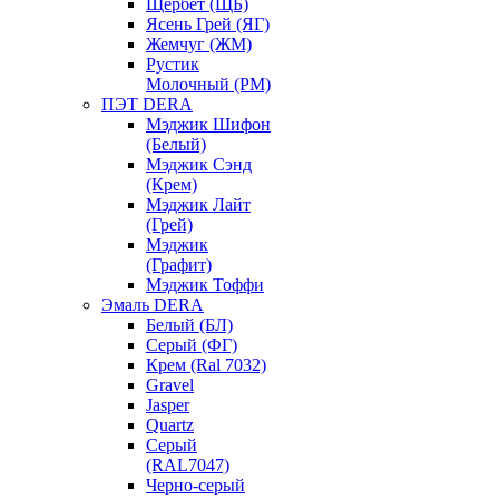
Щербет (ЩБ)
Ясень Грей (ЯГ)
Жемчуг (ЖМ)
Рустик
Молочный (РМ)
ПЭТ DERA
Мэджик Шифон
(Белый)
Мэджик Сэнд
(Крем)
Мэджик Лайт
(Грей)
Мэджик
(Графит)
Мэджик Тоффи
Эмаль DERA
Белый (БЛ)
Серый (ФГ)
Крем (Ral 7032)
Gravel
Jasper
Quartz
Серый
(RAL7047)
Черно-серый