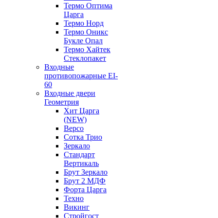
Термо Оптима
Царга
Термо Норд
Термо Оникс
Букле Опал
Термо Хайтек
Стеклопакет
Входные
противопожарные EI-
60
Входные двери
Геометрия
Хит Царга
(NEW)
Версо
Сотка Трио
Зеркало
Стандарт
Вертикаль
Брут Зеркало
Брут 2 МДФ
Форта Царга
Техно
Викинг
Стройгост