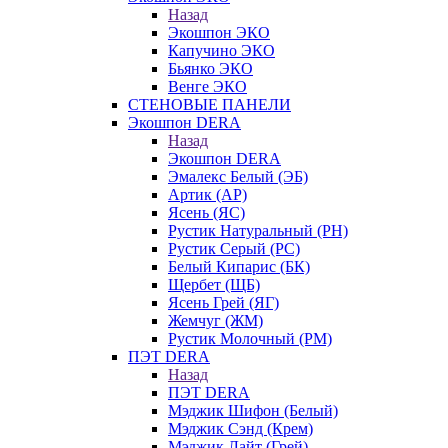
Назад
Экошпон ЭКО
Капучино ЭКО
Бьянко ЭКО
Венге ЭКО
СТЕНОВЫЕ ПАНЕЛИ
Экошпон DERA
Назад
Экошпон DERA
Эмалекс Белый (ЭБ)
Артик (АР)
Ясень (ЯС)
Рустик Натуральный (РН)
Рустик Серый (РС)
Белый Кипарис (БК)
Щербет (ЩБ)
Ясень Грей (ЯГ)
Жемчуг (ЖМ)
Рустик Молочный (РМ)
ПЭТ DERA
Назад
ПЭТ DERA
Мэджик Шифон (Белый)
Мэджик Сэнд (Крем)
Мэджик Лайт (Грей)