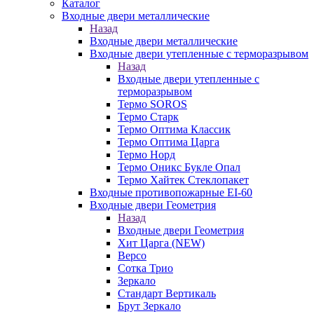
Каталог
Входные двери металлические
Назад
Входные двери металлические
Входные двери утепленные с терморазрывом
Назад
Входные двери утепленные с
терморазрывом
Термо SOROS
Термо Старк
Термо Оптима Классик
Термо Оптима Царга
Термо Норд
Термо Оникс Букле Опал
Термо Хайтек Стеклопакет
Входные противопожарные EI-60
Входные двери Геометрия
Назад
Входные двери Геометрия
Хит Царга (NEW)
Версо
Сотка Трио
Зеркало
Стандарт Вертикаль
Брут Зеркало