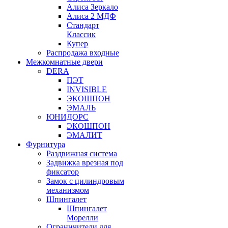
Алиса Зеркало
Алиса 2 МДФ
Стандарт
Классик
Купер
Распродажа входные
Межкомнатные двери
DERA
ПЭТ
INVISIBLE
ЭКОШПОН
ЭМАЛЬ
ЮНИДОРС
ЭКОШПОН
ЭМАЛИТ
Фурнитура
Раздвижная система
Задвижка врезная под
фиксатор
Замок с цилиндровым
механизмом
Шпингалет
Шпингалет
Морелли
Ограничители для