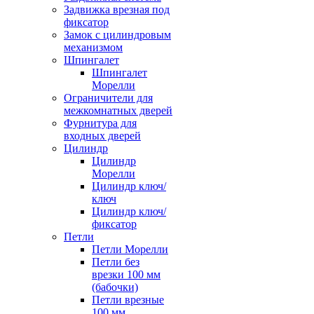
Задвижка врезная под
фиксатор
Замок с цилиндровым
механизмом
Шпингалет
Шпингалет
Морелли
Ограничители для
межкомнатных дверей
Фурнитура для
входных дверей
Цилиндр
Цилиндр
Морелли
Цилиндр ключ/
ключ
Цилиндр ключ/
фиксатор
Петли
Петли Морелли
Петли без
врезки 100 мм
(бабочки)
Петли врезные
100 мм