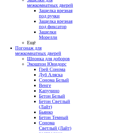
межкомнатных дверей
Защелка врезная
под ручки
Защелка врезная
под фиксатор
Защелки
Морелли
Ещё
Погонаж для
межкомнатных дверей
Шпонка для доборов
Экошпон Юнидорс
Грей Сонома
Дуб Аляска
Сонома Белый
Венге
Капучино
Бетон Белый
Бетон Светлый
(Лайт)
Бьянко
Бетон Темный
Сонома
Светлый (Лайт)