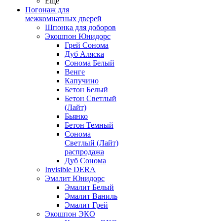
Ещё
Погонаж для
межкомнатных дверей
Шпонка для доборов
Экошпон Юнидорс
Грей Сонома
Дуб Аляска
Сонома Белый
Венге
Капучино
Бетон Белый
Бетон Светлый
(Лайт)
Бьянко
Бетон Темный
Сонома
Светлый (Лайт)
распродажа
Дуб Сонома
Invisible DERA
Эмалит Юнидорс
Эмалит Белый
Эмалит Ваниль
Эмалит Грей
Экошпон ЭКО