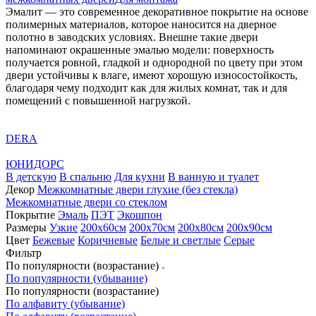
Эмалит — это современное декоративное покрытие на основе
полимерных материалов, которое наносится на дверное
полотно в заводских условиях. Внешне такие двери
напоминают окрашенные эмалью модели: поверхность
получается ровной, гладкой и однородной по цвету при этом
двери устойчивы к влаге, имеют хорошую износостойкость,
благодаря чему подходит как для жилых комнат, так и для
помещений с повышенной нагрузкой.
DERA
ЮНИДОРС
В детскую
В спальню
Для кухни
В ванную и туалет
Декор
Межкомнатные двери глухие (без стекла)
Межкомнатные двери со стеклом
Покрытие
Эмаль
ПЭТ
Экошпон
Размеры
Узкие
200x60см
200x70см
200х80см
200х90см
Цвет
Бежевые
Коричневые
Белые и светлые
Серые
Фильтр
По популярности (возрастание)
По популярности (убывание)
По популярности (возрастание)
По алфавиту (убывание)