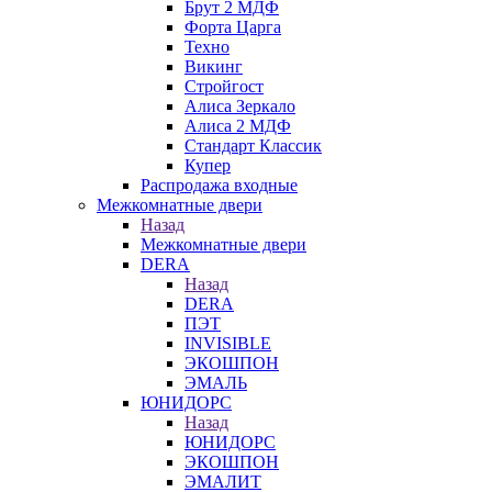
Брут 2 МДФ
Форта Царга
Техно
Викинг
Стройгост
Алиса Зеркало
Алиса 2 МДФ
Стандарт Классик
Купер
Распродажа входные
Межкомнатные двери
Назад
Межкомнатные двери
DERA
Назад
DERA
ПЭТ
INVISIBLE
ЭКОШПОН
ЭМАЛЬ
ЮНИДОРС
Назад
ЮНИДОРС
ЭКОШПОН
ЭМАЛИТ