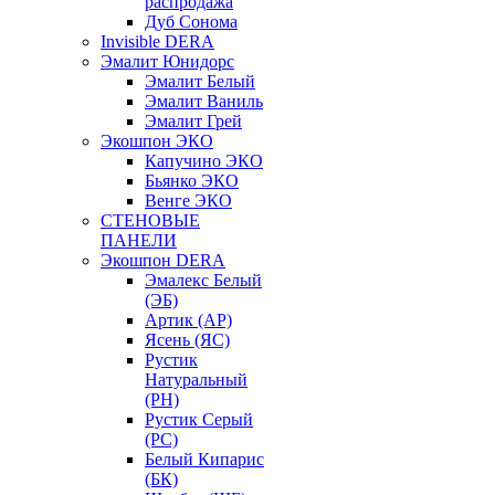
распродажа
Дуб Сонома
Invisible DERA
Эмалит Юнидорс
Эмалит Белый
Эмалит Ваниль
Эмалит Грей
Экошпон ЭКО
Капучино ЭКО
Бьянко ЭКО
Венге ЭКО
СТЕНОВЫЕ
ПАНЕЛИ
Экошпон DERA
Эмалекс Белый
(ЭБ)
Артик (АР)
Ясень (ЯС)
Рустик
Натуральный
(РН)
Рустик Серый
(РС)
Белый Кипарис
(БК)