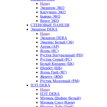
Назад
Экошпон ЭКО
Капучино ЭКО
Бьянко ЭКО
Венге ЭКО
СТЕНОВЫЕ ПАНЕЛИ
Экошпон DERA
Назад
Экошпон DERA
Эмалекс Белый (ЭБ)
Артик (АР)
Ясень (ЯС)
Рустик Натуральный (РН)
Рустик Серый (РС)
Белый Кипарис (БК)
Щербет (ЩБ)
Ясень Грей (ЯГ)
Жемчуг (ЖМ)
Рустик Молочный (РМ)
ПЭТ DERA
Назад
ПЭТ DERA
Мэджик Шифон (Белый)
Мэджик Сэнд (Крем)
Мэджик Лайт (Грей)