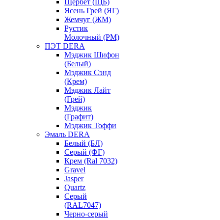
Щербет (ЩБ)
Ясень Грей (ЯГ)
Жемчуг (ЖМ)
Рустик
Молочный (РМ)
ПЭТ DERA
Мэджик Шифон
(Белый)
Мэджик Сэнд
(Крем)
Мэджик Лайт
(Грей)
Мэджик
(Графит)
Мэджик Тоффи
Эмаль DERA
Белый (БЛ)
Серый (ФГ)
Крем (Ral 7032)
Gravel
Jasper
Quartz
Серый
(RAL7047)
Черно-серый