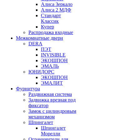
Алиса Зеркало
Алиса 2 МДФ
Стандарт
Классик
Купер
Распродажа входные
Межкомнатные двери
DERA
ПЭТ
INVISIBLE
ЭКОШПОН
ЭМАЛЬ
ЮНИДОРС
ЭКОШПОН
ЭМАЛИТ
Фурнитура
Раздвижная система
Задвижка врезная под
фиксатор
Замок с цилиндровым
механизмом
Шпингалет
Шпингалет
Морелли
Ограничители для