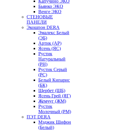
Капучино ЭКО
Бьянко ЭКО
Венге ЭКО
СТЕНОВЫЕ
ПАНЕЛИ
Экошпон DERA
Эмалекс Белый
(ЭБ)
Артик (АР)
Ясень (ЯС)
Рустик
Натуральный
(РН)
Рустик Серый
(РС)
Белый Кипарис
(БК)
Щербет (ЩБ)
Ясень Грей (ЯГ)
Жемчуг (ЖМ)
Рустик
Молочный (РМ)
ПЭТ DERA
Мэджик Шифон
(Белый)