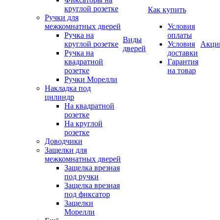
круглой розетке
Как купить
Ручки для
межкомнатных дверей
Условия
Ручка на
оплаты
Виды
круглой розетке
Условия
Акци
дверей
Ручка на
доставки
квадратной
Гарантия
розетке
на товар
Ручки Морелли
Накладка под
цилиндр
На квадратной
розетке
На круглой
розетке
Доводчики
Защелки для
межкомнатных дверей
Защелка врезная
под ручки
Защелка врезная
под фиксатор
Защелки
Морелли