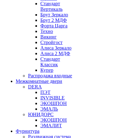
Стандарт
Вертикаль
Брут Зеркало
Брут 2 МДФ
Форта Царга
Техно
Викинг
Стройгост
Алиса Зеркало
Алиса 2 МДФ
Стандарт
Классик
Купер
Распродажа входные
Межкомнатные двери
DERA
ПЭТ
INVISIBLE
ЭКОШПОН
ЭМАЛЬ
ЮНИДОРС
ЭКОШПОН
ЭМАЛИТ
Фурнитура
Раздвижная система