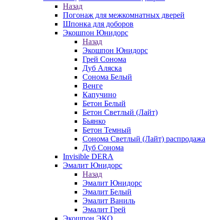
Назад
Погонаж для межкомнатных дверей
Шпонка для доборов
Экошпон Юнидорс
Назад
Экошпон Юнидорс
Грей Сонома
Дуб Аляска
Сонома Белый
Венге
Капучино
Бетон Белый
Бетон Светлый (Лайт)
Бьянко
Бетон Темный
Сонома Светлый (Лайт) распродажа
Дуб Сонома
Invisible DERA
Эмалит Юнидорс
Назад
Эмалит Юнидорс
Эмалит Белый
Эмалит Ваниль
Эмалит Грей
Экошпон ЭКО