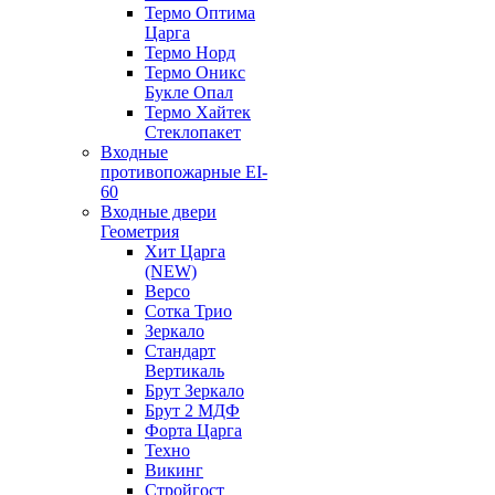
Термо Оптима
Царга
Термо Норд
Термо Оникс
Букле Опал
Термо Хайтек
Стеклопакет
Входные
противопожарные EI-
60
Входные двери
Геометрия
Хит Царга
(NEW)
Версо
Сотка Трио
Зеркало
Стандарт
Вертикаль
Брут Зеркало
Брут 2 МДФ
Форта Царга
Техно
Викинг
Стройгост