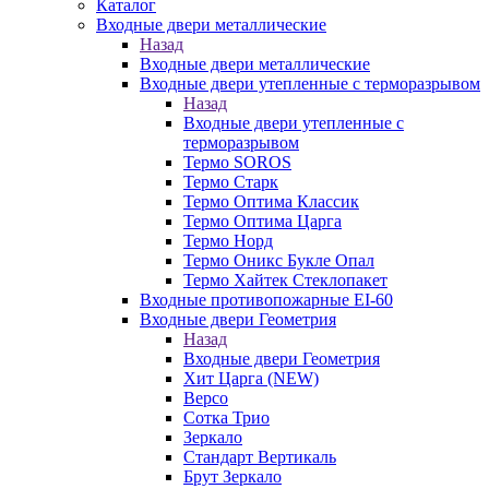
Каталог
Входные двери металлические
Назад
Входные двери металлические
Входные двери утепленные с терморазрывом
Назад
Входные двери утепленные с
терморазрывом
Термо SOROS
Термо Старк
Термо Оптима Классик
Термо Оптима Царга
Термо Норд
Термо Оникс Букле Опал
Термо Хайтек Стеклопакет
Входные противопожарные EI-60
Входные двери Геометрия
Назад
Входные двери Геометрия
Хит Царга (NEW)
Версо
Сотка Трио
Зеркало
Стандарт Вертикаль
Брут Зеркало