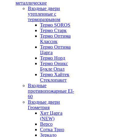
металлические
Входные двери
утепленные с
терморазрывом
Термо SOROS
Термо Старк
Термо Оптима
Классик
Термо Оптима
Царга
Термо Норд
Термо Оникс
Букле Опал
Термо Хайтек
Стеклопакет
Входные
противопожарные EI-
60
Входные двери
Геометрия
Хит Царга
(NEW)
Версо
Сотка Трио
Зеркало