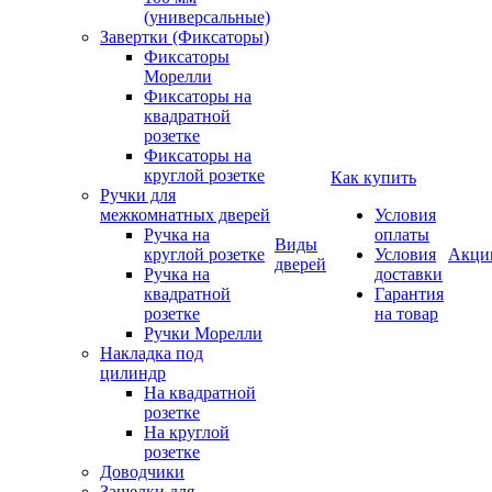
(универсальные)
Завертки (Фиксаторы)
Фиксаторы
Морелли
Фиксаторы на
квадратной
розетке
Фиксаторы на
круглой розетке
Как купить
Ручки для
межкомнатных дверей
Условия
Ручка на
оплаты
Виды
круглой розетке
Условия
Акци
дверей
Ручка на
доставки
квадратной
Гарантия
розетке
на товар
Ручки Морелли
Накладка под
цилиндр
На квадратной
розетке
На круглой
розетке
Доводчики
Защелки для