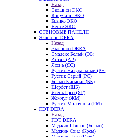
Назад
Экошпон ЭКО
Капучино ЭКО
Бьянко ЭКО
Венге ЭКО
СТЕНОВЫЕ ПАНЕЛИ
Экошпон DERA
Назад
Экошпон DERA
Эмалекс Белый (ЭБ)
Артик (АР)
Ясень (ЯС)
Рустик Натуральный (РН)
Рустик Серый (РС)
Белый Кипарис (БК)
Щербет (ЩБ)
Ясень Грей (ЯГ)
Жемчуг (ЖМ)
Рустик Молочный (РМ)
ПЭТ DERA
Назад
ПЭТ DERA
Мэджик Шифон (Белый)
Мэджик Сэнд (Крем)
Мэджик Лайт (Грей)