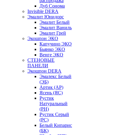
распродажа
Дуб Сонома
Invisible DERA
Эмалит Юнидорс
Эмалит Белый
Эмалит Ваниль
Эмалит Грей
Экошпон ЭКО
Капучино ЭКО
Бьянко ЭКО
Венге ЭКО
СТЕНОВЫЕ
ПАНЕЛИ
Экошпон DERA
Эмалекс Белый
(ЭБ)
Артик (АР)
Ясень (ЯС)
Рустик
Натуральный
(РН)
Рустик Серый
(РС)
Белый Кипарис
(БК)