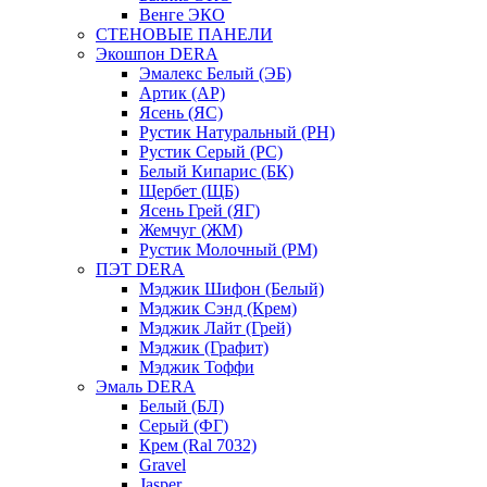
Венге ЭКО
СТЕНОВЫЕ ПАНЕЛИ
Экошпон DERA
Эмалекс Белый (ЭБ)
Артик (АР)
Ясень (ЯС)
Рустик Натуральный (РН)
Рустик Серый (РС)
Белый Кипарис (БК)
Щербет (ЩБ)
Ясень Грей (ЯГ)
Жемчуг (ЖМ)
Рустик Молочный (РМ)
ПЭТ DERA
Мэджик Шифон (Белый)
Мэджик Сэнд (Крем)
Мэджик Лайт (Грей)
Мэджик (Графит)
Мэджик Тоффи
Эмаль DERA
Белый (БЛ)
Серый (ФГ)
Крем (Ral 7032)
Gravel
Jasper