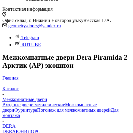
Контактная информация
Офис-склад: г. Нижний Новгород ул.Кузбасская 17А.
geometry-doors@yandex.ru
Telegram
RUTUBE
Межкомнатные двери Dera Piramida 2
Арктик (АР) экошпон
Главная
-
Каталог
-
Межкомнатные двери
Входные двери металлические
Межкомнатные
двери
Фурнитура
Погонаж для межкомнатных дверей
Для
монтажа
-
DERA
DERA
ЮНИДОРС