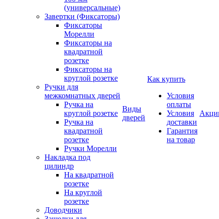
(универсальные)
Завертки (Фиксаторы)
Фиксаторы
Морелли
Фиксаторы на
квадратной
розетке
Фиксаторы на
круглой розетке
Как купить
Ручки для
межкомнатных дверей
Условия
Ручка на
оплаты
Виды
круглой розетке
Условия
Акци
дверей
Ручка на
доставки
квадратной
Гарантия
розетке
на товар
Ручки Морелли
Накладка под
цилиндр
На квадратной
розетке
На круглой
розетке
Доводчики
Защелки для