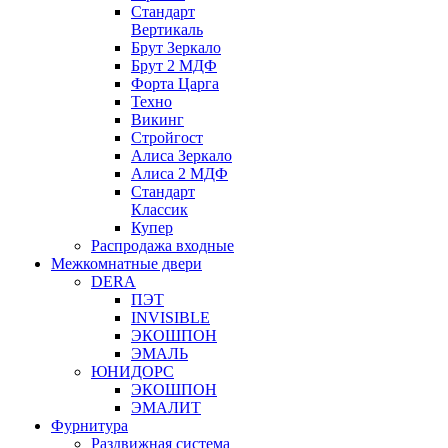
Стандарт
Вертикаль
Брут Зеркало
Брут 2 МДФ
Форта Царга
Техно
Викинг
Стройгост
Алиса Зеркало
Алиса 2 МДФ
Стандарт
Классик
Купер
Распродажа входные
Межкомнатные двери
DERA
ПЭТ
INVISIBLE
ЭКОШПОН
ЭМАЛЬ
ЮНИДОРС
ЭКОШПОН
ЭМАЛИТ
Фурнитура
Раздвижная система