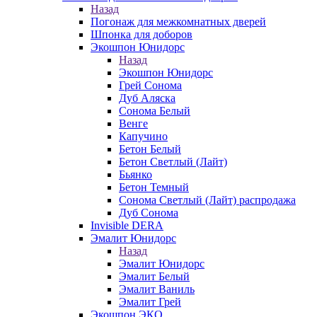
Назад
Погонаж для межкомнатных дверей
Шпонка для доборов
Экошпон Юнидорс
Назад
Экошпон Юнидорс
Грей Сонома
Дуб Аляска
Сонома Белый
Венге
Капучино
Бетон Белый
Бетон Светлый (Лайт)
Бьянко
Бетон Темный
Сонома Светлый (Лайт) распродажа
Дуб Сонома
Invisible DERA
Эмалит Юнидорс
Назад
Эмалит Юнидорс
Эмалит Белый
Эмалит Ваниль
Эмалит Грей
Экошпон ЭКО