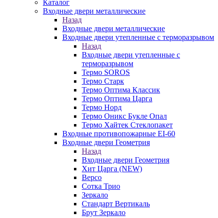
Каталог
Входные двери металлические
Назад
Входные двери металлические
Входные двери утепленные с терморазрывом
Назад
Входные двери утепленные с
терморазрывом
Термо SOROS
Термо Старк
Термо Оптима Классик
Термо Оптима Царга
Термо Норд
Термо Оникс Букле Опал
Термо Хайтек Стеклопакет
Входные противопожарные EI-60
Входные двери Геометрия
Назад
Входные двери Геометрия
Хит Царга (NEW)
Версо
Сотка Трио
Зеркало
Стандарт Вертикаль
Брут Зеркало