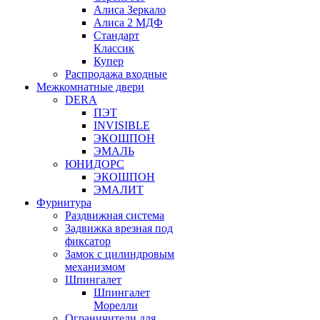
Алиса Зеркало
Алиса 2 МДФ
Стандарт
Классик
Купер
Распродажа входные
Межкомнатные двери
DERA
ПЭТ
INVISIBLE
ЭКОШПОН
ЭМАЛЬ
ЮНИДОРС
ЭКОШПОН
ЭМАЛИТ
Фурнитура
Раздвижная система
Задвижка врезная под
фиксатор
Замок с цилиндровым
механизмом
Шпингалет
Шпингалет
Морелли
Ограничители для