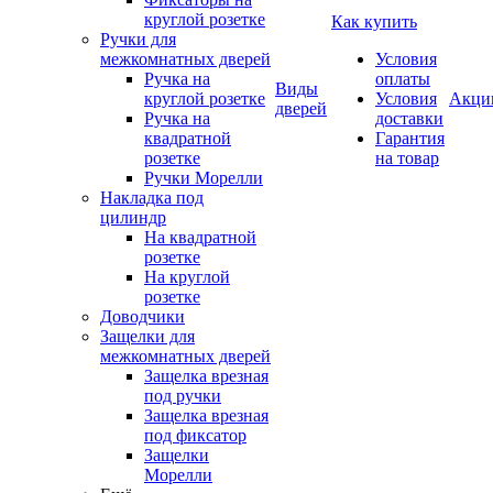
круглой розетке
Как купить
Ручки для
межкомнатных дверей
Условия
Ручка на
оплаты
Виды
круглой розетке
Условия
Акци
дверей
Ручка на
доставки
квадратной
Гарантия
розетке
на товар
Ручки Морелли
Накладка под
цилиндр
На квадратной
розетке
На круглой
розетке
Доводчики
Защелки для
межкомнатных дверей
Защелка врезная
под ручки
Защелка врезная
под фиксатор
Защелки
Морелли