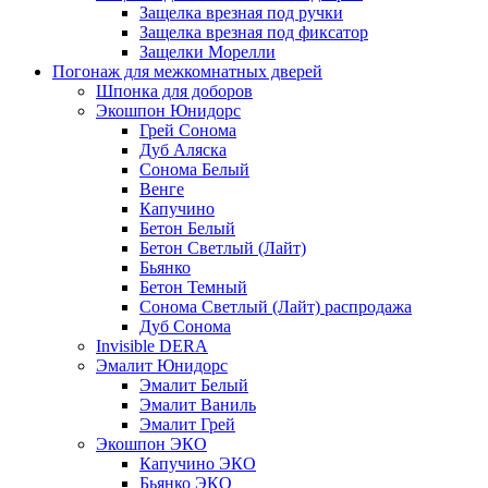
Защелка врезная под ручки
Защелка врезная под фиксатор
Защелки Морелли
Погонаж для межкомнатных дверей
Шпонка для доборов
Экошпон Юнидорс
Грей Сонома
Дуб Аляска
Сонома Белый
Венге
Капучино
Бетон Белый
Бетон Светлый (Лайт)
Бьянко
Бетон Темный
Сонома Светлый (Лайт) распродажа
Дуб Сонома
Invisible DERA
Эмалит Юнидорс
Эмалит Белый
Эмалит Ваниль
Эмалит Грей
Экошпон ЭКО
Капучино ЭКО
Бьянко ЭКО