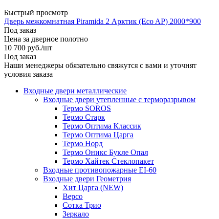
Быстрый просмотр
Дверь межкомнатная Piramida 2 Арктик (Eco AP) 2000*900
Под заказ
Цена за дверное полотно
10 700
руб.
/шт
Под заказ
Наши менеджеры обязательно свяжутся с вами и уточнят
условия заказа
Входные двери металлические
Входные двери утепленные с терморазрывом
Термо SOROS
Термо Старк
Термо Оптима Классик
Термо Оптима Царга
Термо Норд
Термо Оникс Букле Опал
Термо Хайтек Стеклопакет
Входные противопожарные EI-60
Входные двери Геометрия
Хит Царга (NEW)
Версо
Сотка Трио
Зеркало