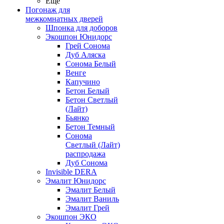
Ещё
Погонаж для
межкомнатных дверей
Шпонка для доборов
Экошпон Юнидорс
Грей Сонома
Дуб Аляска
Сонома Белый
Венге
Капучино
Бетон Белый
Бетон Светлый
(Лайт)
Бьянко
Бетон Темный
Сонома
Светлый (Лайт)
распродажа
Дуб Сонома
Invisible DERA
Эмалит Юнидорс
Эмалит Белый
Эмалит Ваниль
Эмалит Грей
Экошпон ЭКО