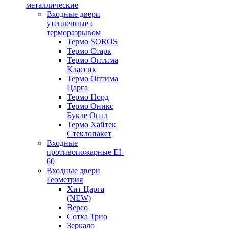
металлические
Входные двери
утепленные с
терморазрывом
Термо SOROS
Термо Старк
Термо Оптима
Классик
Термо Оптима
Царга
Термо Норд
Термо Оникс
Букле Опал
Термо Хайтек
Стеклопакет
Входные
противопожарные EI-
60
Входные двери
Геометрия
Хит Царга
(NEW)
Версо
Сотка Трио
Зеркало