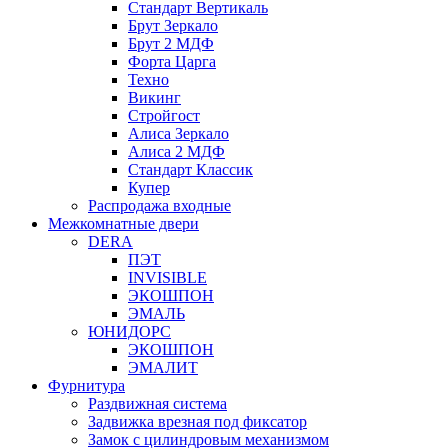
Стандарт Вертикаль
Брут Зеркало
Брут 2 МДФ
Форта Царга
Техно
Викинг
Стройгост
Алиса Зеркало
Алиса 2 МДФ
Стандарт Классик
Купер
Распродажа входные
Межкомнатные двери
DERA
ПЭТ
INVISIBLE
ЭКОШПОН
ЭМАЛЬ
ЮНИДОРС
ЭКОШПОН
ЭМАЛИТ
Фурнитура
Раздвижная система
Задвижка врезная под фиксатор
Замок с цилиндровым механизмом