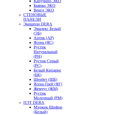
Капучино ЭКО
Бьянко ЭКО
Венге ЭКО
СТЕНОВЫЕ
ПАНЕЛИ
Экошпон DERA
Эмалекс Белый
(ЭБ)
Артик (АР)
Ясень (ЯС)
Рустик
Натуральный
(РН)
Рустик Серый
(РС)
Белый Кипарис
(БК)
Щербет (ЩБ)
Ясень Грей (ЯГ)
Жемчуг (ЖМ)
Рустик
Молочный (РМ)
ПЭТ DERA
Мэджик Шифон
(Белый)