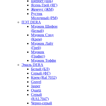
Щербет (ЩБ)
Ясень Грей (ЯГ)
Жемчуг (ЖМ)
Рустик
Молочный (РМ)
ПЭТ DERA
Мэджик Шифон
(Белый)
Мэджик Сэнд
(Крем)
Мэджик Лайт
(Грей)
Мэджик
(Графит)
Мэджик Тоффи
Эмаль DERA
Белый (БЛ)
Серый (ФГ)
Крем (Ral 7032)
Gravel
Jasper
Quartz
Серый
(RAL7047)
Черно-серый