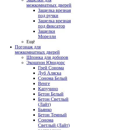
межкомнатных дверей
Защелка врезная
под ручки
Защелка врезная
под фиксатор
Защелки
Морелли
Ещё
Погонаж для
межкомнатных дверей
Шпонка для доборов
Экошпон Юнидорс
Грей Сонома
Дуб Аляска
Сонома Белый
Венге
Капучино
Бетон Белый
Бетон Светлый
(Лайт)
Бьянко
Бетон Темный
Сонома
Светлый (Лайт)