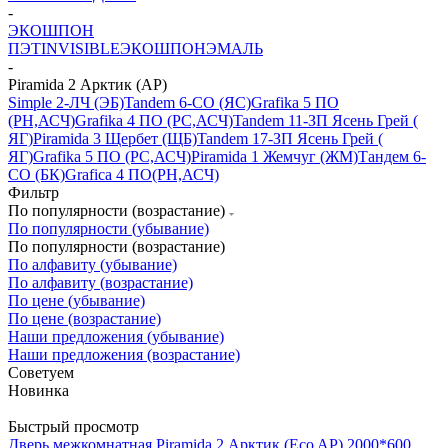
-
ЭКОШПОН
ПЭТ
INVISIBLE
ЭКОШПОН
ЭМАЛЬ
-
Piramida 2 Арктик (АР)
Simple 2-ЛЧ (ЭБ)
Tandem 6-CO (ЯC)
Grafika 5 ПО
(РН,АСЧ)
Grafika 4 ПО (РС,АСЧ)
Tandem 11-ЗП Ясень Грей (
ЯГ)
Piramida 3 Щербет (ЩБ)
Tandem 17-ЗП Ясень Грей (
ЯГ)
Grafika 5 ПО (РС,АСЧ)
Piramida 1 Жемчуг (ЖМ)
Тандем 6-
СО (БК)
Grafica 4 ПО(РН,АСЧ)
Фильтр
По популярности (возрастание)
По популярности (убывание)
По популярности (возрастание)
По алфавиту (убывание)
По алфавиту (возрастание)
По цене (убывание)
По цене (возрастание)
Наши предложения (убывание)
Наши предложения (возрастание)
Советуем
Новинка
Быстрый просмотр
Дверь межкомнатная Piramida 2 Арктик (Eco AP) 2000*600