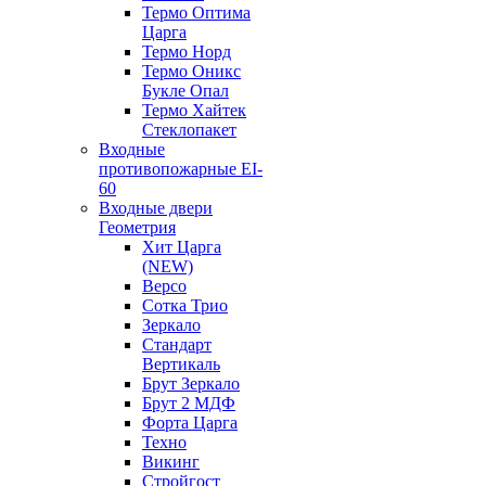
Термо Оптима
Царга
Термо Норд
Термо Оникс
Букле Опал
Термо Хайтек
Стеклопакет
Входные
противопожарные EI-
60
Входные двери
Геометрия
Хит Царга
(NEW)
Версо
Сотка Трио
Зеркало
Стандарт
Вертикаль
Брут Зеркало
Брут 2 МДФ
Форта Царга
Техно
Викинг
Стройгост