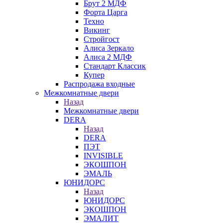
Брут 2 МДФ
Форта Царга
Техно
Викинг
Стройгост
Алиса Зеркало
Алиса 2 МДФ
Стандарт Классик
Купер
Распродажа входные
Межкомнатные двери
Назад
Межкомнатные двери
DERA
Назад
DERA
ПЭТ
INVISIBLE
ЭКОШПОН
ЭМАЛЬ
ЮНИДОРС
Назад
ЮНИДОРС
ЭКОШПОН
ЭМАЛИТ