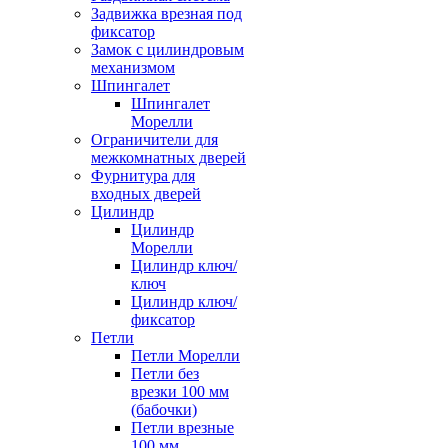
Задвижка врезная под
фиксатор
Замок с цилиндровым
механизмом
Шпингалет
Шпингалет
Морелли
Ограничители для
межкомнатных дверей
Фурнитура для
входных дверей
Цилиндр
Цилиндр
Морелли
Цилиндр ключ/
ключ
Цилиндр ключ/
фиксатор
Петли
Петли Морелли
Петли без
врезки 100 мм
(бабочки)
Петли врезные
100 мм