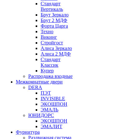
Стандарт
Вертикаль
Брут Зеркало
Брут 2 МДФ
Форта Царга
Техно
Викинг
Стройгост
Алиса Зеркало
Алиса 2 МДФ
Стандарт
Классик
Купер
Распродажа входные
Межкомнатные двери
DERA
ПЭТ
INVISIBLE
ЭКОШПОН
ЭМАЛЬ
ЮНИДОРС
ЭКОШПОН
ЭМАЛИТ
Фурнитура
Раздвижная система