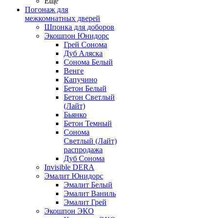
Ещё
Погонаж для
межкомнатных дверей
Шпонка для доборов
Экошпон Юнидорс
Грей Сонома
Дуб Аляска
Сонома Белый
Венге
Капучино
Бетон Белый
Бетон Светлый
(Лайт)
Бьянко
Бетон Темный
Сонома
Светлый (Лайт)
распродажа
Дуб Сонома
Invisible DERA
Эмалит Юнидорс
Эмалит Белый
Эмалит Ваниль
Эмалит Грей
Экошпон ЭКО