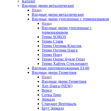
Каталог
Входные двери металлические
Назад
Входные двери металлические
Входные двери утепленные с терморазрывом
Назад
Входные двери утепленные с
терморазрывом
Термо SOROS
Термо Старк
Термо Оптима Классик
Термо Оптима Царга
Термо Норд
Термо Оникс Букле Опал
Термо Хайтек Стеклопакет
Входные противопожарные EI-60
Входные двери Геометрия
Назад
Входные двери Геометрия
Хит Царга (NEW)
Версо
Сотка Трио
Зеркало
Стандарт Вертикаль
Брут Зеркало