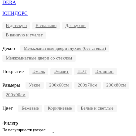
DERA
ЮНИДОРС
В детскую
В спальню
Для кухни
В ванную и туалет
Декор
Межкомнатные двери глухие (без стекла)
Межкомнатные двери со стеклом
Покрытие
Эмаль
Эмалит
ПЭТ
Экошпон
Размеры
Узкие
200x60см
200x70см
200х80см
200х90см
Цвет
Бежевые
Коричневые
Белые и светлые
Фильтр
По популярности (возрастание)