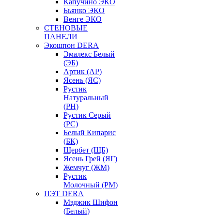
Капучино ЭКО
Бьянко ЭКО
Венге ЭКО
СТЕНОВЫЕ
ПАНЕЛИ
Экошпон DERA
Эмалекс Белый
(ЭБ)
Артик (АР)
Ясень (ЯС)
Рустик
Натуральный
(РН)
Рустик Серый
(РС)
Белый Кипарис
(БК)
Щербет (ЩБ)
Ясень Грей (ЯГ)
Жемчуг (ЖМ)
Рустик
Молочный (РМ)
ПЭТ DERA
Мэджик Шифон
(Белый)