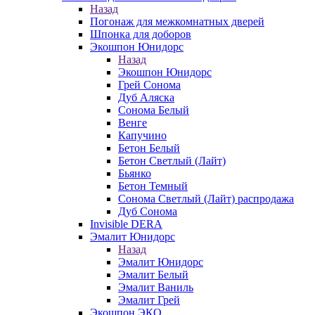
Назад
Погонаж для межкомнатных дверей
Шпонка для доборов
Экошпон Юнидорс
Назад
Экошпон Юнидорс
Грей Сонома
Дуб Аляска
Сонома Белый
Венге
Капучино
Бетон Белый
Бетон Светлый (Лайт)
Бьянко
Бетон Темный
Сонома Светлый (Лайт) распродажа
Дуб Сонома
Invisible DERA
Эмалит Юнидорс
Назад
Эмалит Юнидорс
Эмалит Белый
Эмалит Ваниль
Эмалит Грей
Экошпон ЭКО