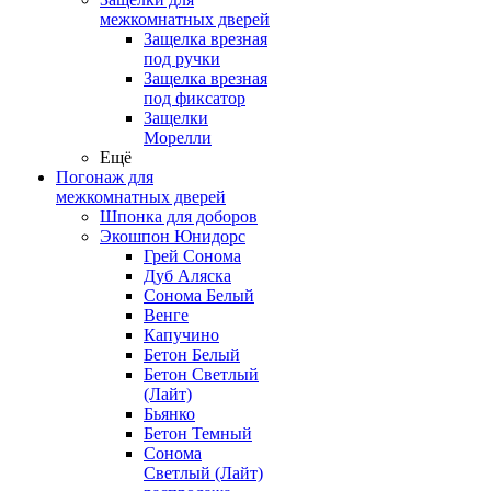
межкомнатных дверей
Защелка врезная
под ручки
Защелка врезная
под фиксатор
Защелки
Морелли
Ещё
Погонаж для
межкомнатных дверей
Шпонка для доборов
Экошпон Юнидорс
Грей Сонома
Дуб Аляска
Сонома Белый
Венге
Капучино
Бетон Белый
Бетон Светлый
(Лайт)
Бьянко
Бетон Темный
Сонома
Светлый (Лайт)