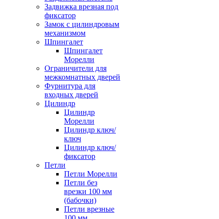
Задвижка врезная под
фиксатор
Замок с цилиндровым
механизмом
Шпингалет
Шпингалет
Морелли
Ограничители для
межкомнатных дверей
Фурнитура для
входных дверей
Цилиндр
Цилиндр
Морелли
Цилиндр ключ/
ключ
Цилиндр ключ/
фиксатор
Петли
Петли Морелли
Петли без
врезки 100 мм
(бабочки)
Петли врезные
100 мм