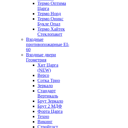
Термо Оптима
Царга
Термо Норд
Термо Оникс
Букле Опал
Термо Хайтек
Стеклопакет
Входные
противопожарные EI-
60
Входные двери
Геометрия
Хит Царга
(NEW)
Версо
Сотка Трио
Зеркало
Стандарт
Вертикаль
Брут Зеркало
Брут 2 МДФ
Форта Царга
Техно
Викинг
Стройгост