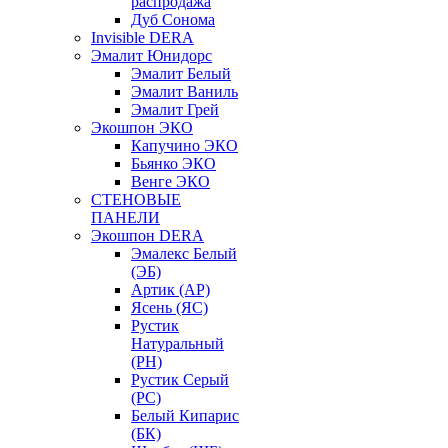
распродажа
Дуб Сонома
Invisible DERA
Эмалит Юнидорс
Эмалит Белый
Эмалит Ваниль
Эмалит Грей
Экошпон ЭКО
Капучино ЭКО
Бьянко ЭКО
Венге ЭКО
СТЕНОВЫЕ
ПАНЕЛИ
Экошпон DERA
Эмалекс Белый
(ЭБ)
Артик (АР)
Ясень (ЯС)
Рустик
Натуральный
(РН)
Рустик Серый
(РС)
Белый Кипарис
(БК)