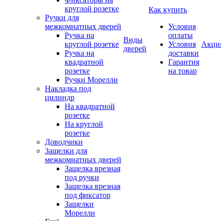
круглой розетке
Как купить
Ручки для
межкомнатных дверей
Условия
Ручка на
оплаты
Виды
круглой розетке
Условия
Акци
дверей
Ручка на
доставки
квадратной
Гарантия
розетке
на товар
Ручки Морелли
Накладка под
цилиндр
На квадратной
розетке
На круглой
розетке
Доводчики
Защелки для
межкомнатных дверей
Защелка врезная
под ручки
Защелка врезная
под фиксатор
Защелки
Морелли