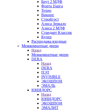
Брут 2 МДФ
Форта Царга
Техно
Викинг
Стройгост
Алиса Зеркало
Алиса 2 МДФ
Стандарт Классик
Купер
Распродажа входные
Межкомнатные двери
Назад
Межкомнатные двери
DERA
Назад
DERA
ПЭТ
INVISIBLE
ЭКОШПОН
ЭМАЛЬ
ЮНИДОРС
Назад
ЮНИДОРС
ЭКОШПОН
ЭМАЛИТ