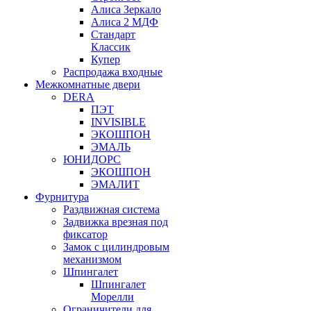
Алиса Зеркало
Алиса 2 МДФ
Стандарт
Классик
Купер
Распродажа входные
Межкомнатные двери
DERA
ПЭТ
INVISIBLE
ЭКОШПОН
ЭМАЛЬ
ЮНИДОРС
ЭКОШПОН
ЭМАЛИТ
Фурнитура
Раздвижная система
Задвижка врезная под
фиксатор
Замок с цилиндровым
механизмом
Шпингалет
Шпингалет
Морелли
Ограничители для