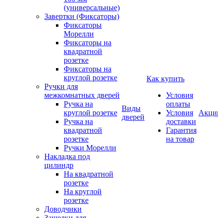
(универсальные)
Завертки (Фиксаторы)
Фиксаторы
Морелли
Фиксаторы на
квадратной
розетке
Фиксаторы на
круглой розетке
Как купить
Ручки для
межкомнатных дверей
Условия
Ручка на
оплаты
Виды
круглой розетке
Условия
Акци
дверей
Ручка на
доставки
квадратной
Гарантия
розетке
на товар
Ручки Морелли
Накладка под
цилиндр
На квадратной
розетке
На круглой
розетке
Доводчики
Защелки для