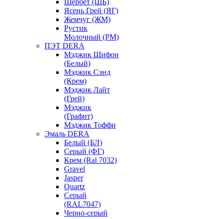
Щербет (ЩБ)
Ясень Грей (ЯГ)
Жемчуг (ЖМ)
Рустик
Молочный (РМ)
ПЭТ DERA
Мэджик Шифон
(Белый)
Мэджик Сэнд
(Крем)
Мэджик Лайт
(Грей)
Мэджик
(Графит)
Мэджик Тоффи
Эмаль DERA
Белый (БЛ)
Серый (ФГ)
Крем (Ral 7032)
Gravel
Jasper
Quartz
Серый
(RAL7047)
Черно-серый