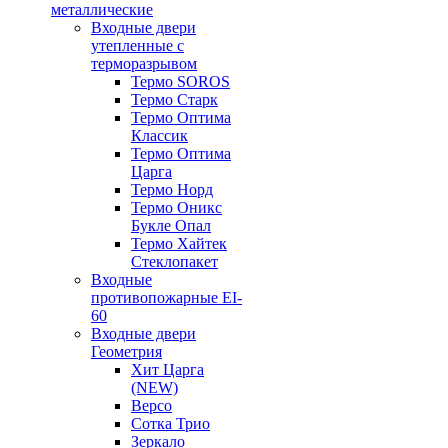
металлические
Входные двери
утепленные с
терморазрывом
Термо SOROS
Термо Старк
Термо Оптима
Классик
Термо Оптима
Царга
Термо Норд
Термо Оникс
Букле Опал
Термо Хайтек
Стеклопакет
Входные
противопожарные EI-
60
Входные двери
Геометрия
Хит Царга
(NEW)
Версо
Сотка Трио
Зеркало