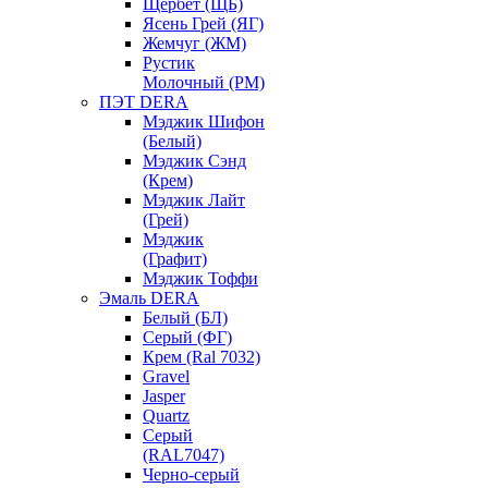
Щербет (ЩБ)
Ясень Грей (ЯГ)
Жемчуг (ЖМ)
Рустик
Молочный (РМ)
ПЭТ DERA
Мэджик Шифон
(Белый)
Мэджик Сэнд
(Крем)
Мэджик Лайт
(Грей)
Мэджик
(Графит)
Мэджик Тоффи
Эмаль DERA
Белый (БЛ)
Серый (ФГ)
Крем (Ral 7032)
Gravel
Jasper
Quartz
Серый
(RAL7047)
Черно-серый