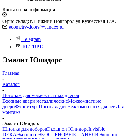
Контактная информация
Офис-склад: г. Нижний Новгород ул.Кузбасская 17А.
geometry-doors@yandex.ru
Telegram
RUTUBE
Эмалит Юнидорс
Главная
-
Каталог
-
Погонаж для межкомнатных дверей
Входные двери металлические
Межкомнатные
двери
Фурнитура
Погонаж для межкомнатных дверей
Для
монтажа
-
Эмалит Юнидорс
Шпонка для доборов
Экошпон Юнидорс
Invisible
DERA
Экошпон ЭКО
СТЕНОВЫЕ ПАНЕЛИ
Экошпон