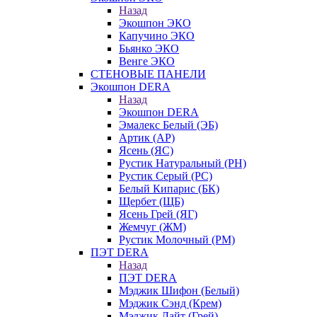
Назад
Экошпон ЭКО
Капучино ЭКО
Бьянко ЭКО
Венге ЭКО
СТЕНОВЫЕ ПАНЕЛИ
Экошпон DERA
Назад
Экошпон DERA
Эмалекс Белый (ЭБ)
Артик (АР)
Ясень (ЯС)
Рустик Натуральный (РН)
Рустик Серый (РС)
Белый Кипарис (БК)
Щербет (ЩБ)
Ясень Грей (ЯГ)
Жемчуг (ЖМ)
Рустик Молочный (РМ)
ПЭТ DERA
Назад
ПЭТ DERA
Мэджик Шифон (Белый)
Мэджик Сэнд (Крем)
Мэджик Лайт (Грей)