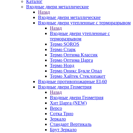
Каталог
Входные двери металлические
Назад
Входные двери металлические
Входные двери утепленные с терморазрывом
Назад
Входные двери утепленные с
терморазрывом
Термо SOROS
Термо Старк
Термо Оптима Классик
Термо Оптима Царга
Термо Норд
Термо Оникс Букле Опал
Термо Хайтек Стеклопакет
Входные противопожарные EI-60
Входные двери Геометрия
Назад
Входные двери Геометрия
Хит Царга (NEW)
Версо
Сотка Трио
Зеркало
Стандарт Вертикаль
Брут Зеркало