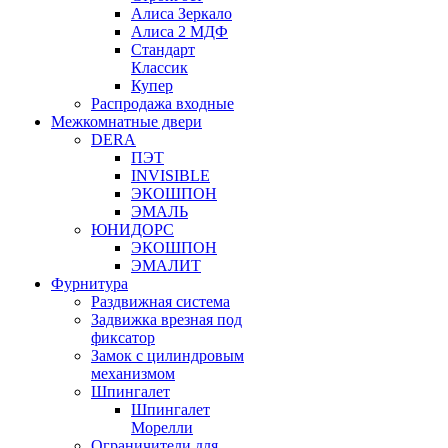
Алиса Зеркало
Алиса 2 МДФ
Стандарт
Классик
Купер
Распродажа входные
Межкомнатные двери
DERA
ПЭТ
INVISIBLE
ЭКОШПОН
ЭМАЛЬ
ЮНИДОРС
ЭКОШПОН
ЭМАЛИТ
Фурнитура
Раздвижная система
Задвижка врезная под
фиксатор
Замок с цилиндровым
механизмом
Шпингалет
Шпингалет
Морелли
Ограничители для