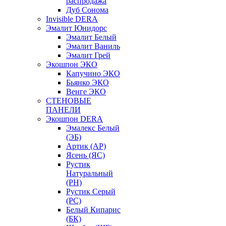
распродажа
Дуб Сонома
Invisible DERA
Эмалит Юнидорс
Эмалит Белый
Эмалит Ваниль
Эмалит Грей
Экошпон ЭКО
Капучино ЭКО
Бьянко ЭКО
Венге ЭКО
СТЕНОВЫЕ
ПАНЕЛИ
Экошпон DERA
Эмалекс Белый
(ЭБ)
Артик (АР)
Ясень (ЯС)
Рустик
Натуральный
(РН)
Рустик Серый
(РС)
Белый Кипарис
(БК)