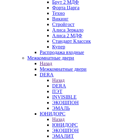
Брут 2 МДФ
Форта Царга
Техно
Викинг
Стройгост
Алиса Зеркало
Алиса 2 МДФ
Стандарт Классик
Купер
Распродажа входные
Межкомнатные двери
Назад
Межкомнатные двери
DERA
Назад
DERA
ПЭТ
INVISIBLE
ЭКОШПОН
ЭМАЛЬ
ЮНИДОРС
Назад
ЮНИДОРС
ЭКОШПОН
ЭМАЛИТ