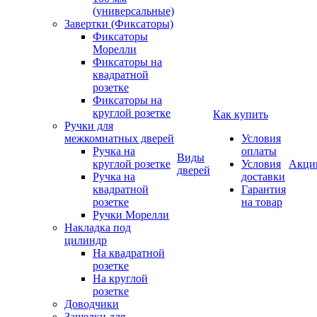
(универсальные)
Завертки (Фиксаторы)
Фиксаторы
Морелли
Фиксаторы на
квадратной
розетке
Фиксаторы на
круглой розетке
Как купить
Ручки для
межкомнатных дверей
Условия
Ручка на
оплаты
Виды
круглой розетке
Условия
Акци
дверей
Ручка на
доставки
квадратной
Гарантия
розетке
на товар
Ручки Морелли
Накладка под
цилиндр
На квадратной
розетке
На круглой
розетке
Доводчики
Защелки для