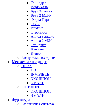
Стандарт
Вертикаль
Брут Зеркало
Брут 2 МДФ
Форта Царга
Техно
Викинг
Стройгост
Алиса Зеркало
Алиса 2 МДФ
Стандарт
Классик
Купер
Распродажа входные
Межкомнатные двери
DERA
ПЭТ
INVISIBLE
ЭКОШПОН
ЭМАЛЬ
ЮНИДОРС
ЭКОШПОН
ЭМАЛИТ
Фурнитура
Раздвижная система