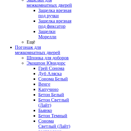
межкомнатных дверей
Защелка врезная
под ручки
Защелка врезная
под фиксатор
Защелки
Морелли
Ещё
Погонаж для
межкомнатных дверей
Шпонка для доборов
Экошпон Юнидорс
Грей Сонома
Дуб Аляска
Сонома Белый
Венге
Капучино
Бетон Белый
Бетон Светлый
(Лайт)
Бьянко
Бетон Темный
Сонома
Светлый (Лайт)