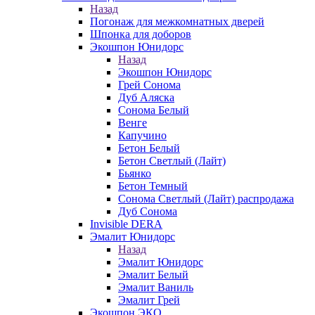
Назад
Погонаж для межкомнатных дверей
Шпонка для доборов
Экошпон Юнидорс
Назад
Экошпон Юнидорс
Грей Сонома
Дуб Аляска
Сонома Белый
Венге
Капучино
Бетон Белый
Бетон Светлый (Лайт)
Бьянко
Бетон Темный
Сонома Светлый (Лайт) распродажа
Дуб Сонома
Invisible DERA
Эмалит Юнидорс
Назад
Эмалит Юнидорс
Эмалит Белый
Эмалит Ваниль
Эмалит Грей
Экошпон ЭКО