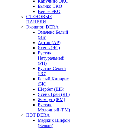
Капучино ЭКО
Бьянко ЭКО
Венге ЭКО
СТЕНОВЫЕ
ПАНЕЛИ
Экошпон DERA
Эмалекс Белый
(ЭБ)
Артик (АР)
Ясень (ЯС)
Рустик
Натуральный
(РН)
Рустик Серый
(РС)
Белый Кипарис
(БК)
Щербет (ЩБ)
Ясень Грей (ЯГ)
Жемчуг (ЖМ)
Рустик
Молочный (РМ)
ПЭТ DERA
Мэджик Шифон
(Белый)