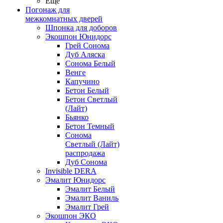
Ещё
Погонаж для
межкомнатных дверей
Шпонка для доборов
Экошпон Юнидорс
Грей Сонома
Дуб Аляска
Сонома Белый
Венге
Капучино
Бетон Белый
Бетон Светлый
(Лайт)
Бьянко
Бетон Темный
Сонома
Светлый (Лайт)
распродажа
Дуб Сонома
Invisible DERA
Эмалит Юнидорс
Эмалит Белый
Эмалит Ваниль
Эмалит Грей
Экошпон ЭКО