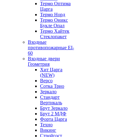
Термо Оптима
Царга
Термо Норд
Термо Оникс
Букле Опал
Термо Хайтек
Стеклопакет
Входные
противопожарные EI-
60
Входные двери
Геометрия
Хит Царга
(NEW)
Версо
Сотка Трио
Зеркало
Стандарт
Вертикаль
Брут Зеркало
Брут 2 МДФ
Форта Царга
Техно
Викинг
Стройгост