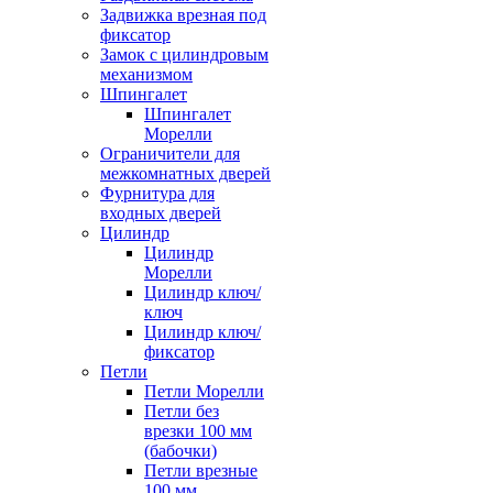
Задвижка врезная под
фиксатор
Замок с цилиндровым
механизмом
Шпингалет
Шпингалет
Морелли
Ограничители для
межкомнатных дверей
Фурнитура для
входных дверей
Цилиндр
Цилиндр
Морелли
Цилиндр ключ/
ключ
Цилиндр ключ/
фиксатор
Петли
Петли Морелли
Петли без
врезки 100 мм
(бабочки)
Петли врезные
100 мм