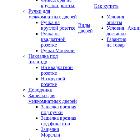
круглой розетке
Как купить
Ручки для
межкомнатных дверей
Условия
Ручка на
оплаты
Виды
круглой розетке
Условия
Акци
дверей
Ручка на
доставки
квадратной
Гарантия
розетке
на товар
Ручки Морелли
Накладка под
цилиндр
На квадратной
розетке
На круглой
розетке
Доводчики
Защелки для
межкомнатных дверей
Защелка врезная
под ручки
Защелка врезная
под фиксатор
Защелки
Морелли