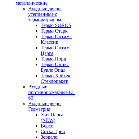
металлические
Входные двери
утепленные с
терморазрывом
Термо SOROS
Термо Старк
Термо Оптима
Классик
Термо Оптима
Царга
Термо Норд
Термо Оникс
Букле Опал
Термо Хайтек
Стеклопакет
Входные
противопожарные EI-
60
Входные двери
Геометрия
Хит Царга
(NEW)
Версо
Сотка Трио
Зеркало