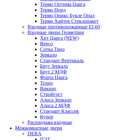
Термо Оптима Царга
Термо Норд
Термо Оникс Букле Опал
Термо Хайтек Стеклопакет
Входные противопожарные EI-60
Входные двери Геометрия
Хит Царга (NEW)
Версо
Сотка Трио
Зеркало
Стандарт Вертикаль
Брут Зеркало
Брут 2 МДФ
Форта Царга
Техно
Викинг
Стройгост
Алиса Зеркало
Алиса 2 МДФ
Стандарт Классик
Купер
Распродажа входные
Межкомнатные двери
DERA
ПЭТ