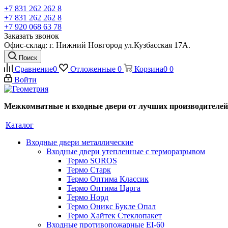
+7 831 262 262 8
+7 831 262 262 8
+7 920 068 63 78
Заказать звонок
Офис-склад: г. Нижний Новгород ул.Кузбасская 17А.
Поиск
Сравнение
0
Отложенные
0
Корзина
0
0
Войти
Межкомнатные и входные двери от лучших производителей
Каталог
Входные двери металлические
Входные двери утепленные с терморазрывом
Термо SOROS
Термо Старк
Термо Оптима Классик
Термо Оптима Царга
Термо Норд
Термо Оникс Букле Опал
Термо Хайтек Стеклопакет
Входные противопожарные EI-60