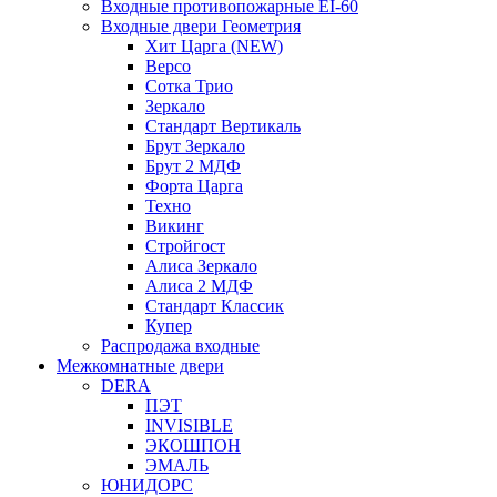
Входные противопожарные EI-60
Входные двери Геометрия
Хит Царга (NEW)
Версо
Сотка Трио
Зеркало
Стандарт Вертикаль
Брут Зеркало
Брут 2 МДФ
Форта Царга
Техно
Викинг
Стройгост
Алиса Зеркало
Алиса 2 МДФ
Стандарт Классик
Купер
Распродажа входные
Межкомнатные двери
DERA
ПЭТ
INVISIBLE
ЭКОШПОН
ЭМАЛЬ
ЮНИДОРС