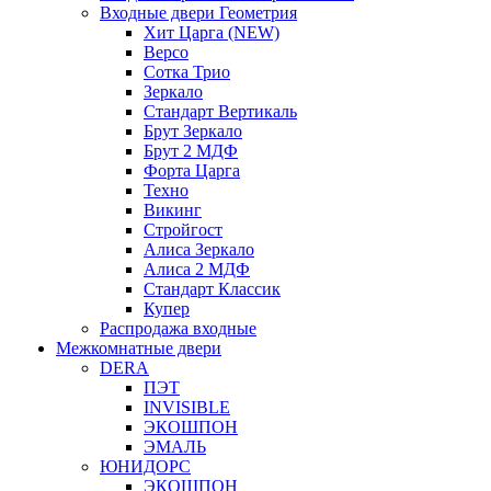
Входные двери Геометрия
Хит Царга (NEW)
Версо
Сотка Трио
Зеркало
Стандарт Вертикаль
Брут Зеркало
Брут 2 МДФ
Форта Царга
Техно
Викинг
Стройгост
Алиса Зеркало
Алиса 2 МДФ
Стандарт Классик
Купер
Распродажа входные
Межкомнатные двери
DERA
ПЭТ
INVISIBLE
ЭКОШПОН
ЭМАЛЬ
ЮНИДОРС
ЭКОШПОН