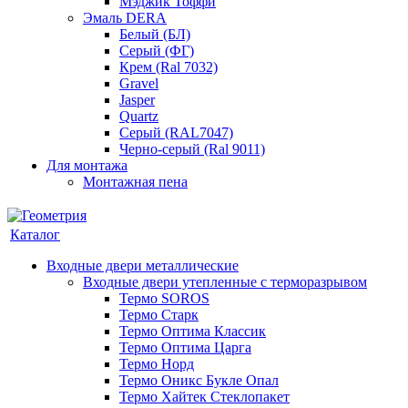
Мэджик Тоффи
Эмаль DERA
Белый (БЛ)
Серый (ФГ)
Крем (Ral 7032)
Gravel
Jasper
Quartz
Серый (RAL7047)
Черно-серый (Ral 9011)
Для монтажа
Монтажная пена
Каталог
Входные двери металлические
Входные двери утепленные с терморазрывом
Термо SOROS
Термо Старк
Термо Оптима Классик
Термо Оптима Царга
Термо Норд
Термо Оникс Букле Опал
Термо Хайтек Стеклопакет