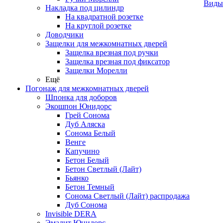
Виды
Накладка под цилиндр
На квадратной розетке
На круглой розетке
Доводчики
Защелки для межкомнатных дверей
Защелка врезная под ручки
Защелка врезная под фиксатор
Защелки Морелли
Ещё
Погонаж для межкомнатных дверей
Шпонка для доборов
Экошпон Юнидорс
Грей Сонома
Дуб Аляска
Сонома Белый
Венге
Капучино
Бетон Белый
Бетон Светлый (Лайт)
Бьянко
Бетон Темный
Сонома Светлый (Лайт) распродажа
Дуб Сонома
Invisible DERA
Эмалит Юнидорс