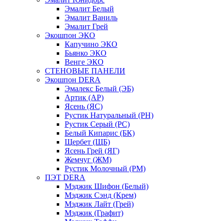
Эмалит Белый
Эмалит Ваниль
Эмалит Грей
Экошпон ЭКО
Капучино ЭКО
Бьянко ЭКО
Венге ЭКО
СТЕНОВЫЕ ПАНЕЛИ
Экошпон DERA
Эмалекс Белый (ЭБ)
Артик (АР)
Ясень (ЯС)
Рустик Натуральный (РН)
Рустик Серый (РС)
Белый Кипарис (БК)
Щербет (ЩБ)
Ясень Грей (ЯГ)
Жемчуг (ЖМ)
Рустик Молочный (РМ)
ПЭТ DERA
Мэджик Шифон (Белый)
Мэджик Сэнд (Крем)
Мэджик Лайт (Грей)
Мэджик (Графит)