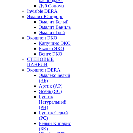
распродажа
Дуб Сонома
Invisible DERA
Эмалит Юнидорс
Эмалит Белый
Эмалит Ваниль
Эмалит Грей
Экошпон ЭКО
Капучино ЭКО
Бьянко ЭКО
Венге ЭКО
СТЕНОВЫЕ
ПАНЕЛИ
Экошпон DERA
Эмалекс Белый
(ЭБ)
Артик (АР)
Ясень (ЯС)
Рустик
Натуральный
(РН)
Рустик Серый
(РС)
Белый Кипарис
(БК)