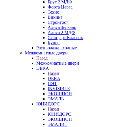
Брут 2 МДФ
Форта Царга
Техно
Викинг
Стройгост
Алиса Зеркало
Алиса 2 МДФ
Стандарт Классик
Купер
Распродажа входные
Межкомнатные двери
Назад
Межкомнатные двери
DERA
Назад
DERA
ПЭТ
INVISIBLE
ЭКОШПОН
ЭМАЛЬ
ЮНИДОРС
Назад
ЮНИДОРС
ЭКОШПОН
ЭМАЛИТ