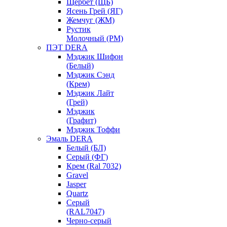
Щербет (ЩБ)
Ясень Грей (ЯГ)
Жемчуг (ЖМ)
Рустик
Молочный (РМ)
ПЭТ DERA
Мэджик Шифон
(Белый)
Мэджик Сэнд
(Крем)
Мэджик Лайт
(Грей)
Мэджик
(Графит)
Мэджик Тоффи
Эмаль DERA
Белый (БЛ)
Серый (ФГ)
Крем (Ral 7032)
Gravel
Jasper
Quartz
Серый
(RAL7047)
Черно-серый