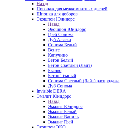
Назад
Погонаж для межкомнатных дверей
Шпонка для доборов
Экошпон Юнидорс
Назад
Экошпон Юнидорс
Грей Сонома
Дуб Аляска
Сонома Белый
Венге
Капучино
Бетон Белый
Бетон Светлый (Лайт)
Бьянко
Бетон Темный
Сонома Светлый (Лайт) распродажа
Дуб Сонома
Invisible DERA
Эмалит Юнидорс
Назад
Эмалит Юнидорс
Эмалит Белый
Эмалит Ваниль
Эмалит Грей
Экошпон ЭКО