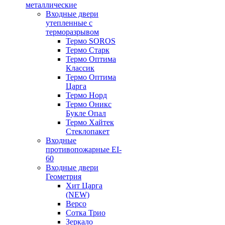
металлические
Входные двери
утепленные с
терморазрывом
Термо SOROS
Термо Старк
Термо Оптима
Классик
Термо Оптима
Царга
Термо Норд
Термо Оникс
Букле Опал
Термо Хайтек
Стеклопакет
Входные
противопожарные EI-
60
Входные двери
Геометрия
Хит Царга
(NEW)
Версо
Сотка Трио
Зеркало