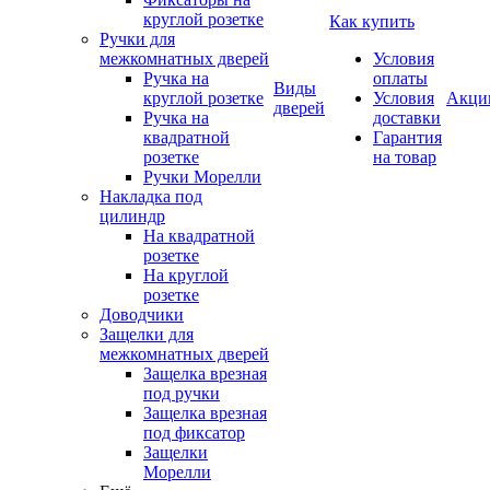
круглой розетке
Как купить
Ручки для
межкомнатных дверей
Условия
Ручка на
оплаты
Виды
круглой розетке
Условия
Акци
дверей
Ручка на
доставки
квадратной
Гарантия
розетке
на товар
Ручки Морелли
Накладка под
цилиндр
На квадратной
розетке
На круглой
розетке
Доводчики
Защелки для
межкомнатных дверей
Защелка врезная
под ручки
Защелка врезная
под фиксатор
Защелки
Морелли