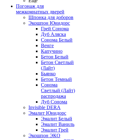
Ещё
Погонаж для
межкомнатных дверей
Шпонка для доборов
Экошпон Юнидорс
Грей Сонома
Дуб Аляска
Сонома Белый
Венге
Капучино
Бетон Белый
Бетон Светлый
(Лайт)
Бьянко
Бетон Темный
Сонома
Светлый (Лайт)
распродажа
Дуб Сонома
Invisible DERA
Эмалит Юнидорс
Эмалит Белый
Эмалит Ваниль
Эмалит Грей
Экошпон ЭКО