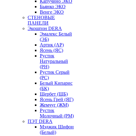
Капучино ЭКО
Бьянко ЭКО
Венге ЭКО
СТЕНОВЫЕ
ПАНЕЛИ
Экошпон DERA
Эмалекс Белый
(ЭБ)
Артик (АР)
Ясень (ЯС)
Рустик
Натуральный
(РН)
Рустик Серый
(РС)
Белый Кипарис
(БК)
Щербет (ЩБ)
Ясень Грей (ЯГ)
Жемчуг (ЖМ)
Рустик
Молочный (РМ)
ПЭТ DERA
Мэджик Шифон
(Белый)