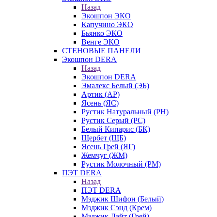
Назад
Экошпон ЭКО
Капучино ЭКО
Бьянко ЭКО
Венге ЭКО
СТЕНОВЫЕ ПАНЕЛИ
Экошпон DERA
Назад
Экошпон DERA
Эмалекс Белый (ЭБ)
Артик (АР)
Ясень (ЯС)
Рустик Натуральный (РН)
Рустик Серый (РС)
Белый Кипарис (БК)
Щербет (ЩБ)
Ясень Грей (ЯГ)
Жемчуг (ЖМ)
Рустик Молочный (РМ)
ПЭТ DERA
Назад
ПЭТ DERA
Мэджик Шифон (Белый)
Мэджик Сэнд (Крем)
Мэджик Лайт (Грей)