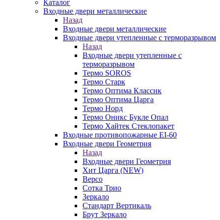
Каталог
Входные двери металлические
Назад
Входные двери металлические
Входные двери утепленные с терморазрывом
Назад
Входные двери утепленные с
терморазрывом
Термо SOROS
Термо Старк
Термо Оптима Классик
Термо Оптима Царга
Термо Норд
Термо Оникс Букле Опал
Термо Хайтек Стеклопакет
Входные противопожарные EI-60
Входные двери Геометрия
Назад
Входные двери Геометрия
Хит Царга (NEW)
Версо
Сотка Трио
Зеркало
Стандарт Вертикаль
Брут Зеркало