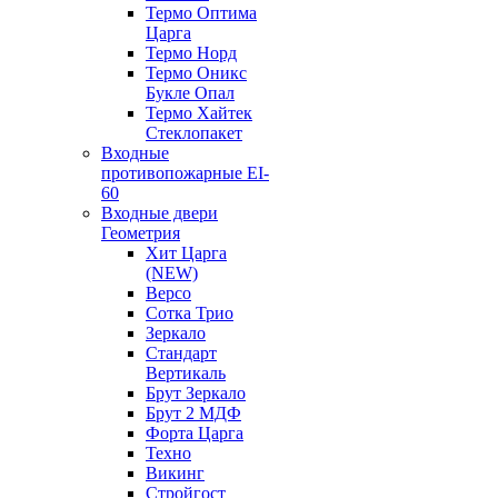
Термо Оптима
Царга
Термо Норд
Термо Оникс
Букле Опал
Термо Хайтек
Стеклопакет
Входные
противопожарные EI-
60
Входные двери
Геометрия
Хит Царга
(NEW)
Версо
Сотка Трио
Зеркало
Стандарт
Вертикаль
Брут Зеркало
Брут 2 МДФ
Форта Царга
Техно
Викинг
Стройгост