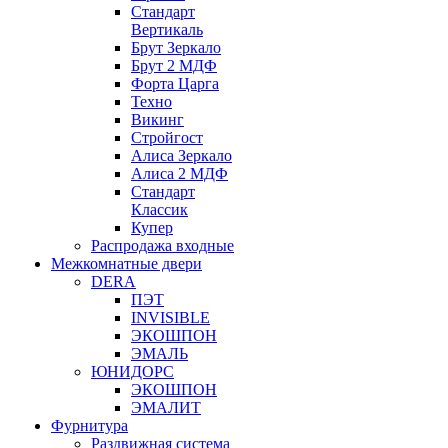
Стандарт
Вертикаль
Брут Зеркало
Брут 2 МДФ
Форта Царга
Техно
Викинг
Стройгост
Алиса Зеркало
Алиса 2 МДФ
Стандарт
Классик
Купер
Распродажа входные
Межкомнатные двери
DERA
ПЭТ
INVISIBLE
ЭКОШПОН
ЭМАЛЬ
ЮНИДОРС
ЭКОШПОН
ЭМАЛИТ
Фурнитура
Раздвижная система