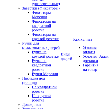
(универсальные)
Завертки (Фиксаторы)
Фиксаторы
Морелли
Фиксаторы на
квадратной
розетке
Фиксаторы на
круглой розетке
Как купить
Ручки для
межкомнатных дверей
Условия
Ручка на
оплаты
Виды
круглой розетке
Условия
Акци
дверей
Ручка на
доставки
квадратной
Гарантия
розетке
на товар
Ручки Морелли
Накладка под
цилиндр
На квадратной
розетке
На круглой
розетке
Доводчики
Защелки для