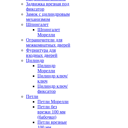
Задвижка врезная под
фиксатор
Замок с цилиндровым
механизмом
Шпингалет
Шпингалет
Морелли
Ограничители для
межкомнатных дверей
Фурнитура для
входных дверей
Цилиндр
Цилиндр
Морелли
Цилиндр ключ/
ключ
Цилиндр ключ/
фиксатор
Петли
Петли Морелли
Петли без
врезки 100 мм
(бабочки)
Петли врезные
100 мм