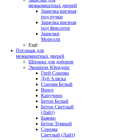
межкомнатных дверей
Защелка врезная
под ручки
Защелка врезная
под фиксатор
Защелки
Морелли
Ещё
Погонаж для
межкомнатных дверей
Шпонка для доборов
Экошпон Юнидорс
Грей Сонома
Дуб Аляска
Сонома Белый
Венге
Капучино
Бетон Белый
Бетон Светлый
(Лайт)
Бьянко
Бетон Темный
Сонома
Светлый (Лайт)