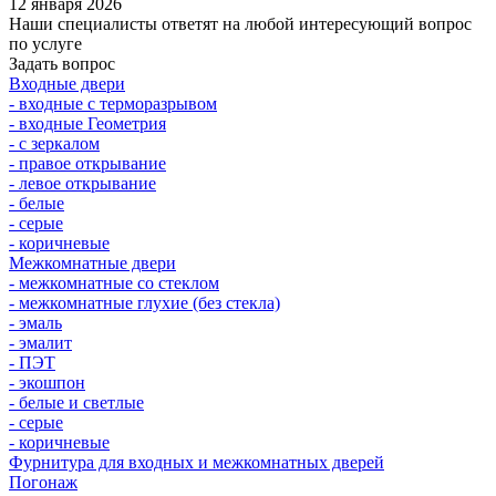
12 января 2026
Наши специалисты ответят на любой интересующий вопрос
по услуге
Задать вопрос
Входные двери
- входные с терморазрывом
- входные Геометрия
- с зеркалом
- правое открывание
- левое открывание
- белые
- серые
- коричневые
Межкомнатные двери
- межкомнатные со стеклом
- межкомнатные глухие (без стекла)
- эмаль
- эмалит
- ПЭТ
- экошпон
- белые и светлые
- серые
- коричневые
Фурнитура для входных и межкомнатных дверей
Погонаж