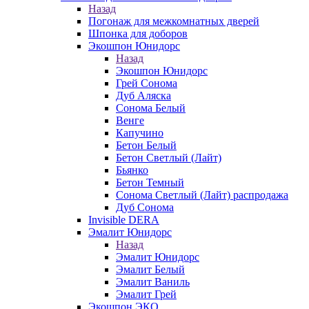
Назад
Погонаж для межкомнатных дверей
Шпонка для доборов
Экошпон Юнидорс
Назад
Экошпон Юнидорс
Грей Сонома
Дуб Аляска
Сонома Белый
Венге
Капучино
Бетон Белый
Бетон Светлый (Лайт)
Бьянко
Бетон Темный
Сонома Светлый (Лайт) распродажа
Дуб Сонома
Invisible DERA
Эмалит Юнидорс
Назад
Эмалит Юнидорс
Эмалит Белый
Эмалит Ваниль
Эмалит Грей
Экошпон ЭКО