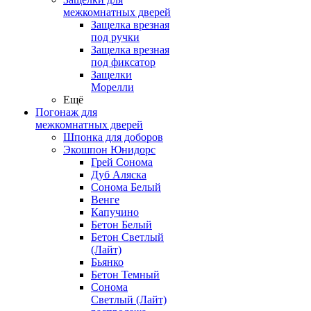
межкомнатных дверей
Защелка врезная
под ручки
Защелка врезная
под фиксатор
Защелки
Морелли
Ещё
Погонаж для
межкомнатных дверей
Шпонка для доборов
Экошпон Юнидорс
Грей Сонома
Дуб Аляска
Сонома Белый
Венге
Капучино
Бетон Белый
Бетон Светлый
(Лайт)
Бьянко
Бетон Темный
Сонома
Светлый (Лайт)