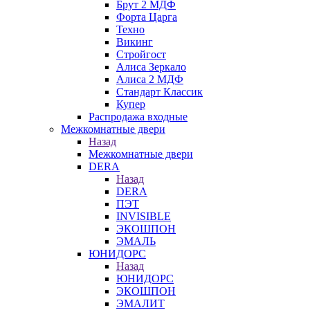
Брут 2 МДФ
Форта Царга
Техно
Викинг
Стройгост
Алиса Зеркало
Алиса 2 МДФ
Стандарт Классик
Купер
Распродажа входные
Межкомнатные двери
Назад
Межкомнатные двери
DERA
Назад
DERA
ПЭТ
INVISIBLE
ЭКОШПОН
ЭМАЛЬ
ЮНИДОРС
Назад
ЮНИДОРС
ЭКОШПОН
ЭМАЛИТ