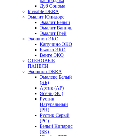
распродажа
Дуб Сонома
Invisible DERA
Эмалит Юнидорс
Эмалит Белый
Эмалит Ваниль
Эмалит Грей
Экошпон ЭКО
Капучино ЭКО
Бьянко ЭКО
Венге ЭКО
СТЕНОВЫЕ
ПАНЕЛИ
Экошпон DERA
Эмалекс Белый
(ЭБ)
Артик (АР)
Ясень (ЯС)
Рустик
Натуральный
(РН)
Рустик Серый
(РС)
Белый Кипарис
(БК)