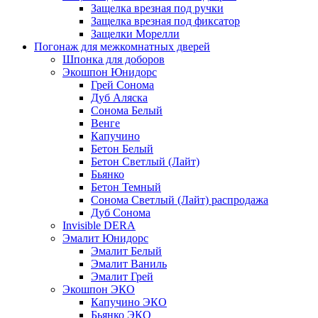
Защелка врезная под ручки
Защелка врезная под фиксатор
Защелки Морелли
Погонаж для межкомнатных дверей
Шпонка для доборов
Экошпон Юнидорс
Грей Сонома
Дуб Аляска
Сонома Белый
Венге
Капучино
Бетон Белый
Бетон Светлый (Лайт)
Бьянко
Бетон Темный
Сонома Светлый (Лайт) распродажа
Дуб Сонома
Invisible DERA
Эмалит Юнидорс
Эмалит Белый
Эмалит Ваниль
Эмалит Грей
Экошпон ЭКО
Капучино ЭКО
Бьянко ЭКО