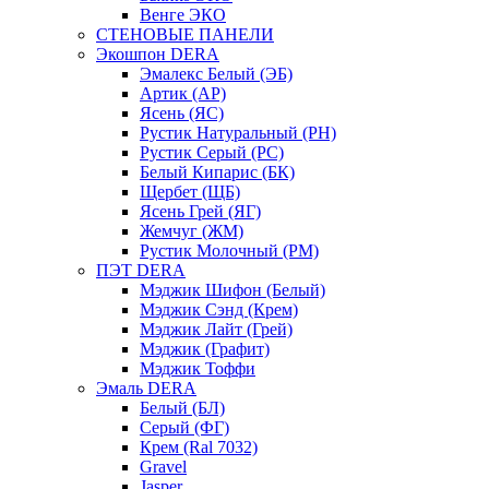
Венге ЭКО
СТЕНОВЫЕ ПАНЕЛИ
Экошпон DERA
Эмалекс Белый (ЭБ)
Артик (АР)
Ясень (ЯС)
Рустик Натуральный (РН)
Рустик Серый (РС)
Белый Кипарис (БК)
Щербет (ЩБ)
Ясень Грей (ЯГ)
Жемчуг (ЖМ)
Рустик Молочный (РМ)
ПЭТ DERA
Мэджик Шифон (Белый)
Мэджик Сэнд (Крем)
Мэджик Лайт (Грей)
Мэджик (Графит)
Мэджик Тоффи
Эмаль DERA
Белый (БЛ)
Серый (ФГ)
Крем (Ral 7032)
Gravel
Jasper