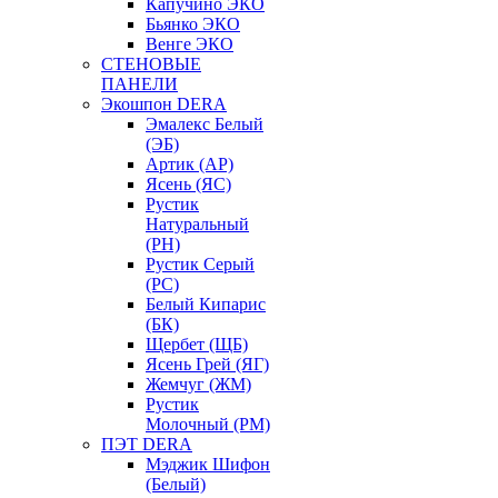
Капучино ЭКО
Бьянко ЭКО
Венге ЭКО
СТЕНОВЫЕ
ПАНЕЛИ
Экошпон DERA
Эмалекс Белый
(ЭБ)
Артик (АР)
Ясень (ЯС)
Рустик
Натуральный
(РН)
Рустик Серый
(РС)
Белый Кипарис
(БК)
Щербет (ЩБ)
Ясень Грей (ЯГ)
Жемчуг (ЖМ)
Рустик
Молочный (РМ)
ПЭТ DERA
Мэджик Шифон
(Белый)