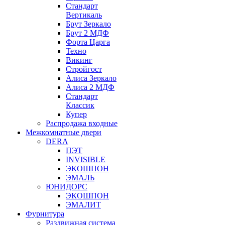
Стандарт
Вертикаль
Брут Зеркало
Брут 2 МДФ
Форта Царга
Техно
Викинг
Стройгост
Алиса Зеркало
Алиса 2 МДФ
Стандарт
Классик
Купер
Распродажа входные
Межкомнатные двери
DERA
ПЭТ
INVISIBLE
ЭКОШПОН
ЭМАЛЬ
ЮНИДОРС
ЭКОШПОН
ЭМАЛИТ
Фурнитура
Раздвижная система