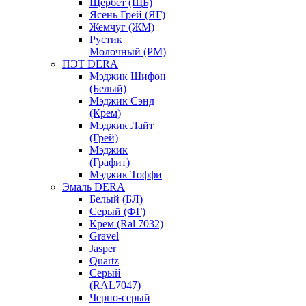
Щербет (ЩБ)
Ясень Грей (ЯГ)
Жемчуг (ЖМ)
Рустик
Молочный (РМ)
ПЭТ DERA
Мэджик Шифон
(Белый)
Мэджик Сэнд
(Крем)
Мэджик Лайт
(Грей)
Мэджик
(Графит)
Мэджик Тоффи
Эмаль DERA
Белый (БЛ)
Серый (ФГ)
Крем (Ral 7032)
Gravel
Jasper
Quartz
Серый
(RAL7047)
Черно-серый