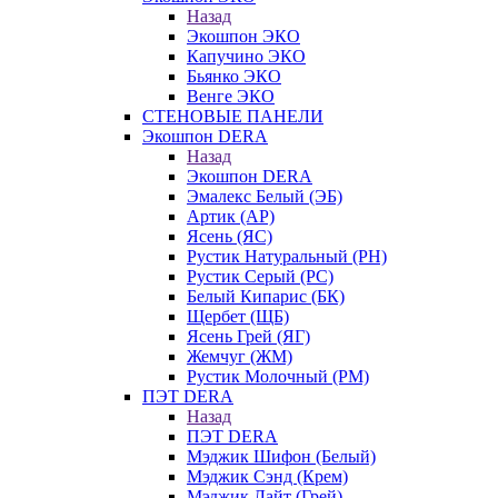
Назад
Экошпон ЭКО
Капучино ЭКО
Бьянко ЭКО
Венге ЭКО
СТЕНОВЫЕ ПАНЕЛИ
Экошпон DERA
Назад
Экошпон DERA
Эмалекс Белый (ЭБ)
Артик (АР)
Ясень (ЯС)
Рустик Натуральный (РН)
Рустик Серый (РС)
Белый Кипарис (БК)
Щербет (ЩБ)
Ясень Грей (ЯГ)
Жемчуг (ЖМ)
Рустик Молочный (РМ)
ПЭТ DERA
Назад
ПЭТ DERA
Мэджик Шифон (Белый)
Мэджик Сэнд (Крем)
Мэджик Лайт (Грей)