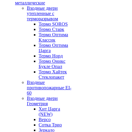
металлические
Входные двери
утепленные с
терморазрывом
Термо SOROS
Термо Старк
Термо Оптима
Классик
Термо Оптима
Царга
Термо Норд
Термо Оникс
Букле Опал
Термо Хайтек
Стеклопакет
Входные
противопожарные EI-
60
Входные двери
Геометрия
Хит Царга
(NEW)
Версо
Сотка Трио
Зеркало