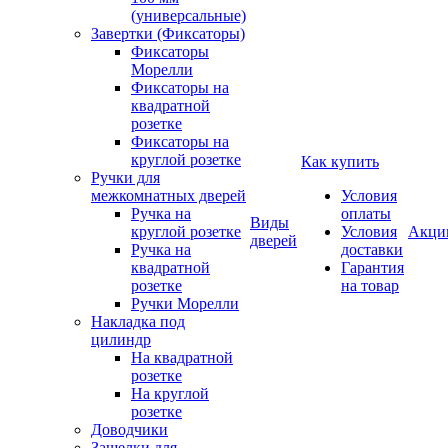
(универсальные)
Завертки (Фиксаторы)
Фиксаторы
Морелли
Фиксаторы на
квадратной
розетке
Фиксаторы на
круглой розетке
Как купить
Ручки для
межкомнатных дверей
Условия
Ручка на
оплаты
Виды
круглой розетке
Условия
Акци
дверей
Ручка на
доставки
квадратной
Гарантия
розетке
на товар
Ручки Морелли
Накладка под
цилиндр
На квадратной
розетке
На круглой
розетке
Доводчики
Защелки для