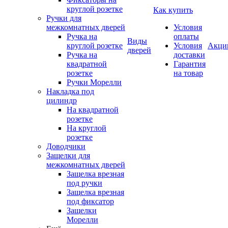
круглой розетке
Как купить
Ручки для
межкомнатных дверей
Условия
Ручка на
оплаты
Виды
круглой розетке
Условия
Акци
дверей
Ручка на
доставки
квадратной
Гарантия
розетке
на товар
Ручки Морелли
Накладка под
цилиндр
На квадратной
розетке
На круглой
розетке
Доводчики
Защелки для
межкомнатных дверей
Защелка врезная
под ручки
Защелка врезная
под фиксатор
Защелки
Морелли