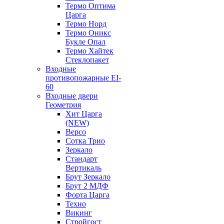
Термо Оптима
Царга
Термо Норд
Термо Оникс
Букле Опал
Термо Хайтек
Стеклопакет
Входные
противопожарные EI-
60
Входные двери
Геометрия
Хит Царга
(NEW)
Версо
Сотка Трио
Зеркало
Стандарт
Вертикаль
Брут Зеркало
Брут 2 МДФ
Форта Царга
Техно
Викинг
Стройгост