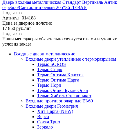
Дверь входная металлическая Стандарт Вертикаль Антик
серебро/Санторини белый 205*86 ЛЕВАЯ
Под заказ
Артикул: 014188
Цена за дверное полотно
17 850
руб.
/шт
Под заказ
Наши менеджеры обязательно свяжутся с вами и уточнят
условия заказа
Входные двери металлические
Входные двери утепленные с терморазрывом
Термо SOROS
Термо Старк
Термо Оптима Классик
Термо Оптима Царга
Термо Норд
Термо Оникс Букле Опал
Термо Хайтек Стеклопакет
Входные противопожарные EI-60
Входные двери Геометрия
Хит Царга (NEW)
Версо
Сотка Трио
Зеркало