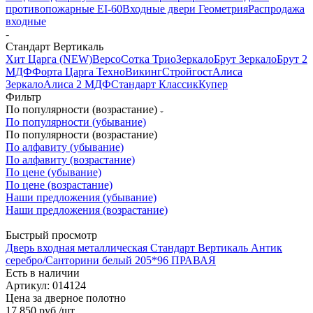
противопожарные EI-60
Входные двери Геометрия
Распродажа
входные
-
Стандарт Вертикаль
Хит Царга (NEW)
Версо
Сотка Трио
Зеркало
Брут Зеркало
Брут 2
МДФ
Форта Царга
Техно
Викинг
Стройгост
Алиса
Зеркало
Алиса 2 МДФ
Стандарт Классик
Купер
Фильтр
По популярности (возрастание)
По популярности (убывание)
По популярности (возрастание)
По алфавиту (убывание)
По алфавиту (возрастание)
По цене (убывание)
По цене (возрастание)
Наши предложения (убывание)
Наши предложения (возрастание)
Быстрый просмотр
Дверь входная металлическая Стандарт Вертикаль Антик
серебро/Санторини белый 205*96 ПРАВАЯ
Есть в наличии
Артикул: 014124
Цена за дверное полотно
17 850
руб.
/шт