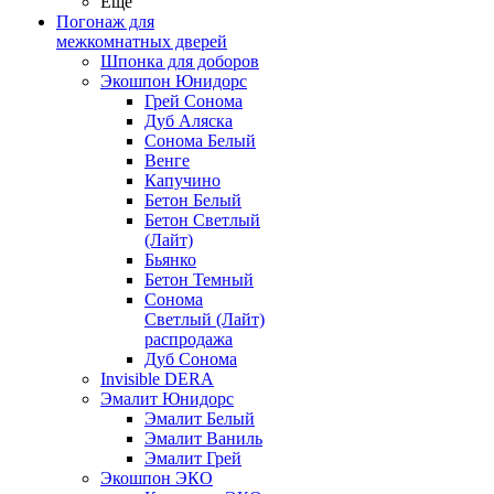
Ещё
Погонаж для
межкомнатных дверей
Шпонка для доборов
Экошпон Юнидорс
Грей Сонома
Дуб Аляска
Сонома Белый
Венге
Капучино
Бетон Белый
Бетон Светлый
(Лайт)
Бьянко
Бетон Темный
Сонома
Светлый (Лайт)
распродажа
Дуб Сонома
Invisible DERA
Эмалит Юнидорс
Эмалит Белый
Эмалит Ваниль
Эмалит Грей
Экошпон ЭКО