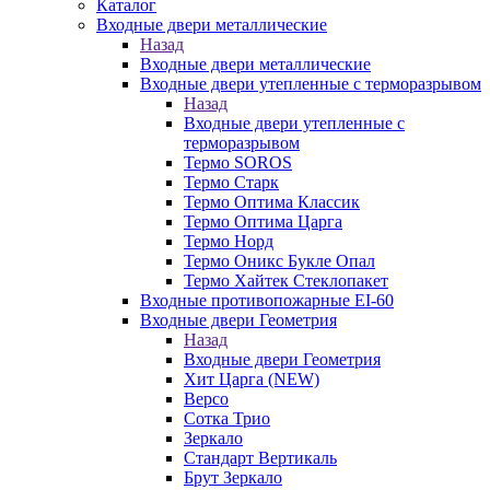
Каталог
Входные двери металлические
Назад
Входные двери металлические
Входные двери утепленные с терморазрывом
Назад
Входные двери утепленные с
терморазрывом
Термо SOROS
Термо Старк
Термо Оптима Классик
Термо Оптима Царга
Термо Норд
Термо Оникс Букле Опал
Термо Хайтек Стеклопакет
Входные противопожарные EI-60
Входные двери Геометрия
Назад
Входные двери Геометрия
Хит Царга (NEW)
Версо
Сотка Трио
Зеркало
Стандарт Вертикаль
Брут Зеркало