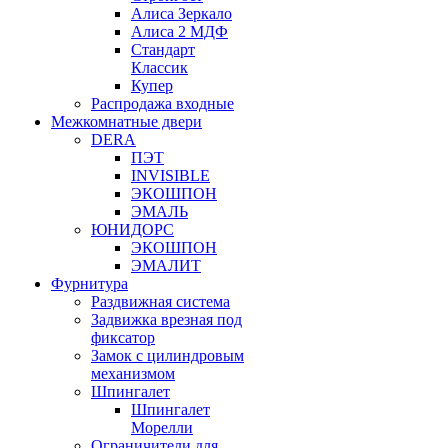
Алиса Зеркало
Алиса 2 МДФ
Стандарт
Классик
Купер
Распродажа входные
Межкомнатные двери
DERA
ПЭТ
INVISIBLE
ЭКОШПОН
ЭМАЛЬ
ЮНИДОРС
ЭКОШПОН
ЭМАЛИТ
Фурнитура
Раздвижная система
Задвижка врезная под
фиксатор
Замок с цилиндровым
механизмом
Шпингалет
Шпингалет
Морелли
Ограничители для