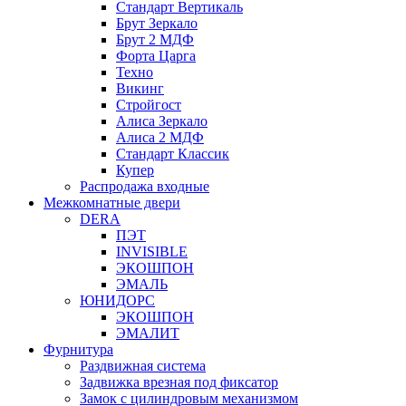
Стандарт Вертикаль
Брут Зеркало
Брут 2 МДФ
Форта Царга
Техно
Викинг
Стройгост
Алиса Зеркало
Алиса 2 МДФ
Стандарт Классик
Купер
Распродажа входные
Межкомнатные двери
DERA
ПЭТ
INVISIBLE
ЭКОШПОН
ЭМАЛЬ
ЮНИДОРС
ЭКОШПОН
ЭМАЛИТ
Фурнитура
Раздвижная система
Задвижка врезная под фиксатор
Замок с цилиндровым механизмом