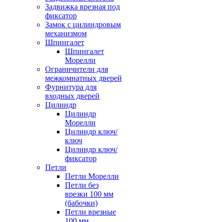
Задвижка врезная под
фиксатор
Замок с цилиндровым
механизмом
Шпингалет
Шпингалет
Морелли
Ограничители для
межкомнатных дверей
Фурнитура для
входных дверей
Цилиндр
Цилиндр
Морелли
Цилиндр ключ/
ключ
Цилиндр ключ/
фиксатор
Петли
Петли Морелли
Петли без
врезки 100 мм
(бабочки)
Петли врезные
100 мм