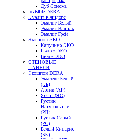
распродажа
Дуб Сонома
Invisible DERA
Эмалит Юнидорс
Эмалит Белый
Эмалит Ваниль
Эмалит Грей
Экошпон ЭКО
Капучино ЭКО
Бьянко ЭКО
Венге ЭКО
СТЕНОВЫЕ
ПАНЕЛИ
Экошпон DERA
Эмалекс Белый
(ЭБ)
Артик (АР)
Ясень (ЯС)
Рустик
Натуральный
(РН)
Рустик Серый
(РС)
Белый Кипарис
(БК)