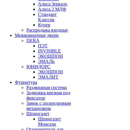
Алиса Зеркало
Алиса 2 МДФ
Стандарт
Классик
Купер
Распродажа входные
Межкомнатные двери
DERA
ПЭТ
INVISIBLE
ЭКОШПОН
ЭМАЛЬ
ЮНИДОРС
ЭКОШПОН
ЭМАЛИТ
Фурнитура
Раздвижная система
Задвижка врезная под
фиксатор
Замок с цилиндровым
механизмом
Шпингалет
Шпингалет
Морелли
Ограничители для