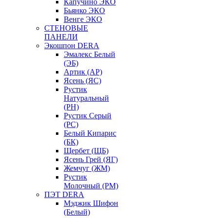
Капучино ЭКО
Бьянко ЭКО
Венге ЭКО
СТЕНОВЫЕ
ПАНЕЛИ
Экошпон DERA
Эмалекс Белый
(ЭБ)
Артик (АР)
Ясень (ЯС)
Рустик
Натуральный
(РН)
Рустик Серый
(РС)
Белый Кипарис
(БК)
Щербет (ЩБ)
Ясень Грей (ЯГ)
Жемчуг (ЖМ)
Рустик
Молочный (РМ)
ПЭТ DERA
Мэджик Шифон
(Белый)