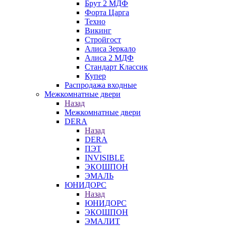
Брут 2 МДФ
Форта Царга
Техно
Викинг
Стройгост
Алиса Зеркало
Алиса 2 МДФ
Стандарт Классик
Купер
Распродажа входные
Межкомнатные двери
Назад
Межкомнатные двери
DERA
Назад
DERA
ПЭТ
INVISIBLE
ЭКОШПОН
ЭМАЛЬ
ЮНИДОРС
Назад
ЮНИДОРС
ЭКОШПОН
ЭМАЛИТ