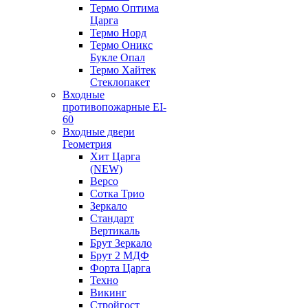
Термо Оптима
Царга
Термо Норд
Термо Оникс
Букле Опал
Термо Хайтек
Стеклопакет
Входные
противопожарные EI-
60
Входные двери
Геометрия
Хит Царга
(NEW)
Версо
Сотка Трио
Зеркало
Стандарт
Вертикаль
Брут Зеркало
Брут 2 МДФ
Форта Царга
Техно
Викинг
Стройгост