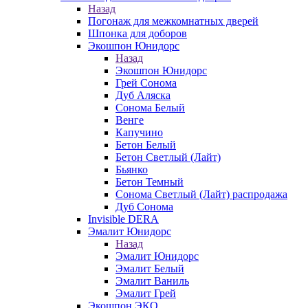
Назад
Погонаж для межкомнатных дверей
Шпонка для доборов
Экошпон Юнидорс
Назад
Экошпон Юнидорс
Грей Сонома
Дуб Аляска
Сонома Белый
Венге
Капучино
Бетон Белый
Бетон Светлый (Лайт)
Бьянко
Бетон Темный
Сонома Светлый (Лайт) распродажа
Дуб Сонома
Invisible DERA
Эмалит Юнидорс
Назад
Эмалит Юнидорс
Эмалит Белый
Эмалит Ваниль
Эмалит Грей
Экошпон ЭКО