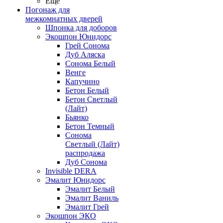
Ещё
Погонаж для
межкомнатных дверей
Шпонка для доборов
Экошпон Юнидорс
Грей Сонома
Дуб Аляска
Сонома Белый
Венге
Капучино
Бетон Белый
Бетон Светлый
(Лайт)
Бьянко
Бетон Темный
Сонома
Светлый (Лайт)
распродажа
Дуб Сонома
Invisible DERA
Эмалит Юнидорс
Эмалит Белый
Эмалит Ваниль
Эмалит Грей
Экошпон ЭКО