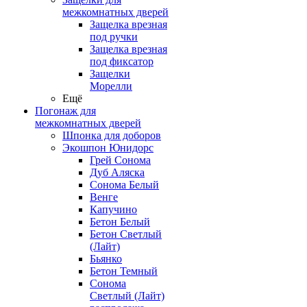
межкомнатных дверей
Защелка врезная
под ручки
Защелка врезная
под фиксатор
Защелки
Морелли
Ещё
Погонаж для
межкомнатных дверей
Шпонка для доборов
Экошпон Юнидорс
Грей Сонома
Дуб Аляска
Сонома Белый
Венге
Капучино
Бетон Белый
Бетон Светлый
(Лайт)
Бьянко
Бетон Темный
Сонома
Светлый (Лайт)