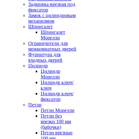
Задвижка врезная под
фиксатор
Замок с цилиндровым
механизмом
Шпингалет
Шпингалет
Морелли
Ограничители для
межкомнатных дверей
Фурнитура для
входных дверей
Цилиндр
Цилиндр
Морелли
Цилиндр ключ/
ключ
Цилиндр ключ/
фиксатор
Петли
Петли Морелли
Петли без
врезки 100 мм
(бабочки)
Петли врезные
100 мм