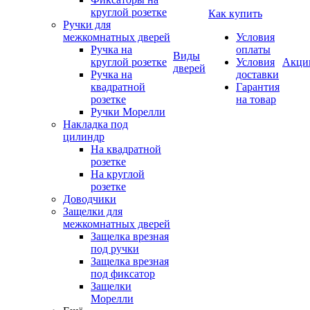
круглой розетке
Как купить
Ручки для
межкомнатных дверей
Условия
Ручка на
оплаты
Виды
круглой розетке
Условия
Акци
дверей
Ручка на
доставки
квадратной
Гарантия
розетке
на товар
Ручки Морелли
Накладка под
цилиндр
На квадратной
розетке
На круглой
розетке
Доводчики
Защелки для
межкомнатных дверей
Защелка врезная
под ручки
Защелка врезная
под фиксатор
Защелки
Морелли