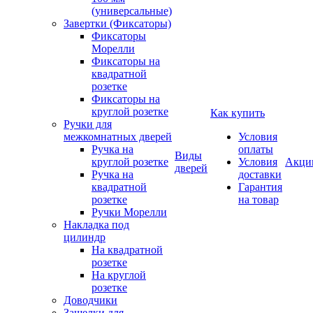
(универсальные)
Завертки (Фиксаторы)
Фиксаторы
Морелли
Фиксаторы на
квадратной
розетке
Фиксаторы на
круглой розетке
Как купить
Ручки для
межкомнатных дверей
Условия
Ручка на
оплаты
Виды
круглой розетке
Условия
Акци
дверей
Ручка на
доставки
квадратной
Гарантия
розетке
на товар
Ручки Морелли
Накладка под
цилиндр
На квадратной
розетке
На круглой
розетке
Доводчики
Защелки для