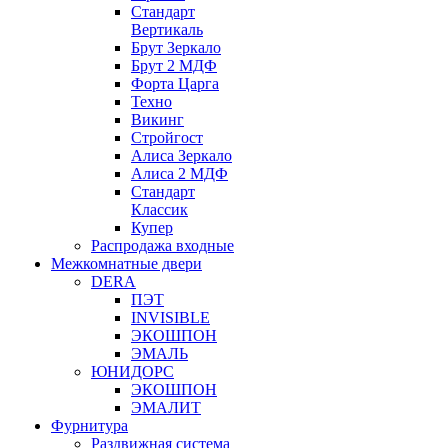
Стандарт
Вертикаль
Брут Зеркало
Брут 2 МДФ
Форта Царга
Техно
Викинг
Стройгост
Алиса Зеркало
Алиса 2 МДФ
Стандарт
Классик
Купер
Распродажа входные
Межкомнатные двери
DERA
ПЭТ
INVISIBLE
ЭКОШПОН
ЭМАЛЬ
ЮНИДОРС
ЭКОШПОН
ЭМАЛИТ
Фурнитура
Раздвижная система