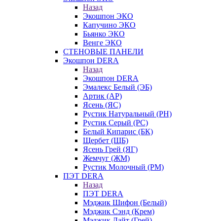
Назад
Экошпон ЭКО
Капучино ЭКО
Бьянко ЭКО
Венге ЭКО
СТЕНОВЫЕ ПАНЕЛИ
Экошпон DERA
Назад
Экошпон DERA
Эмалекс Белый (ЭБ)
Артик (АР)
Ясень (ЯС)
Рустик Натуральный (РН)
Рустик Серый (РС)
Белый Кипарис (БК)
Щербет (ЩБ)
Ясень Грей (ЯГ)
Жемчуг (ЖМ)
Рустик Молочный (РМ)
ПЭТ DERA
Назад
ПЭТ DERA
Мэджик Шифон (Белый)
Мэджик Сэнд (Крем)
Мэджик Лайт (Грей)