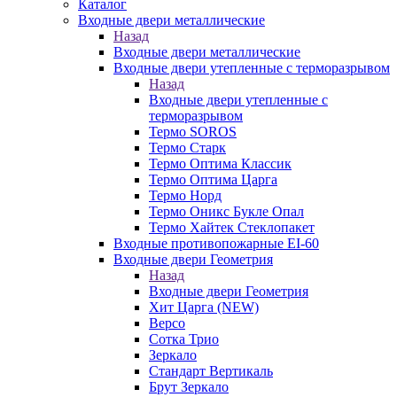
Каталог
Входные двери металлические
Назад
Входные двери металлические
Входные двери утепленные с терморазрывом
Назад
Входные двери утепленные с
терморазрывом
Термо SOROS
Термо Старк
Термо Оптима Классик
Термо Оптима Царга
Термо Норд
Термо Оникс Букле Опал
Термо Хайтек Стеклопакет
Входные противопожарные EI-60
Входные двери Геометрия
Назад
Входные двери Геометрия
Хит Царга (NEW)
Версо
Сотка Трио
Зеркало
Стандарт Вертикаль
Брут Зеркало