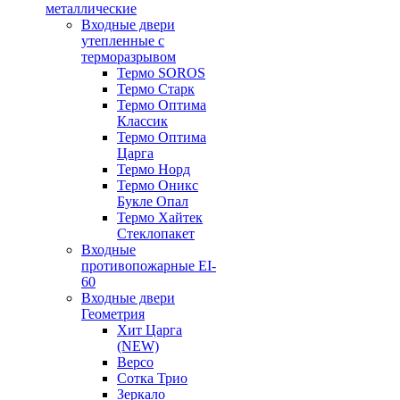
металлические
Входные двери
утепленные с
терморазрывом
Термо SOROS
Термо Старк
Термо Оптима
Классик
Термо Оптима
Царга
Термо Норд
Термо Оникс
Букле Опал
Термо Хайтек
Стеклопакет
Входные
противопожарные EI-
60
Входные двери
Геометрия
Хит Царга
(NEW)
Версо
Сотка Трио
Зеркало