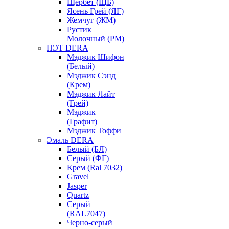
Щербет (ЩБ)
Ясень Грей (ЯГ)
Жемчуг (ЖМ)
Рустик
Молочный (РМ)
ПЭТ DERA
Мэджик Шифон
(Белый)
Мэджик Сэнд
(Крем)
Мэджик Лайт
(Грей)
Мэджик
(Графит)
Мэджик Тоффи
Эмаль DERA
Белый (БЛ)
Серый (ФГ)
Крем (Ral 7032)
Gravel
Jasper
Quartz
Серый
(RAL7047)
Черно-серый