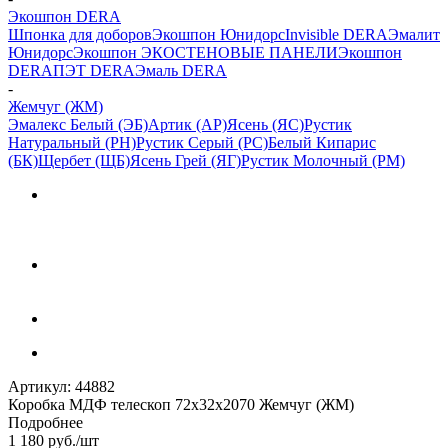
Экошпон DERA
Шпонка для доборов
Экошпон Юнидорс
Invisible DERA
Эмалит
Юнидорс
Экошпон ЭКО
СТЕНОВЫЕ ПАНЕЛИ
Экошпон
DERA
ПЭТ DERA
Эмаль DERA
-
Жемчуг (ЖМ)
Эмалекс Белый (ЭБ)
Артик (АР)
Ясень (ЯС)
Рустик
Натуральный (РН)
Рустик Серый (РС)
Белый Кипарис
(БК)
Щербет (ЩБ)
Ясень Грей (ЯГ)
Рустик Молочный (РМ)
Артикул:
44882
Коробка МДФ телескоп 72х32х2070 Жемчуг (ЖМ)
Подробнее
1 180
руб.
/шт