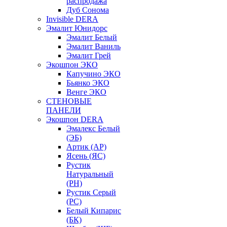
распродажа
Дуб Сонома
Invisible DERA
Эмалит Юнидорс
Эмалит Белый
Эмалит Ваниль
Эмалит Грей
Экошпон ЭКО
Капучино ЭКО
Бьянко ЭКО
Венге ЭКО
СТЕНОВЫЕ
ПАНЕЛИ
Экошпон DERA
Эмалекс Белый
(ЭБ)
Артик (АР)
Ясень (ЯС)
Рустик
Натуральный
(РН)
Рустик Серый
(РС)
Белый Кипарис
(БК)