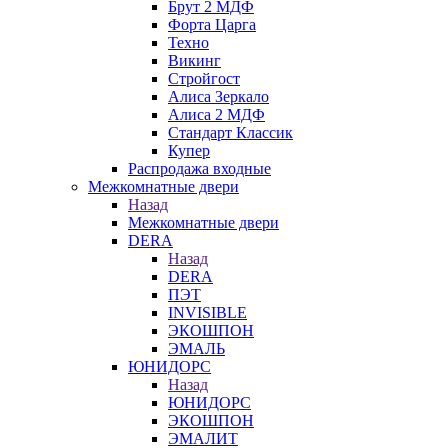
Брут 2 МДФ
Форта Царга
Техно
Викинг
Стройгост
Алиса Зеркало
Алиса 2 МДФ
Стандарт Классик
Купер
Распродажа входные
Межкомнатные двери
Назад
Межкомнатные двери
DERA
Назад
DERA
ПЭТ
INVISIBLE
ЭКОШПОН
ЭМАЛЬ
ЮНИДОРС
Назад
ЮНИДОРС
ЭКОШПОН
ЭМАЛИТ