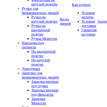
круглой розетке
Как купить
Ручки для
межкомнатных дверей
Условия
Ручка на
оплаты
Виды
круглой розетке
Условия
Акци
дверей
Ручка на
доставки
квадратной
Гарантия
розетке
на товар
Ручки Морелли
Накладка под
цилиндр
На квадратной
розетке
На круглой
розетке
Доводчики
Защелки для
межкомнатных дверей
Защелка врезная
под ручки
Защелка врезная
под фиксатор
Защелки
Морелли