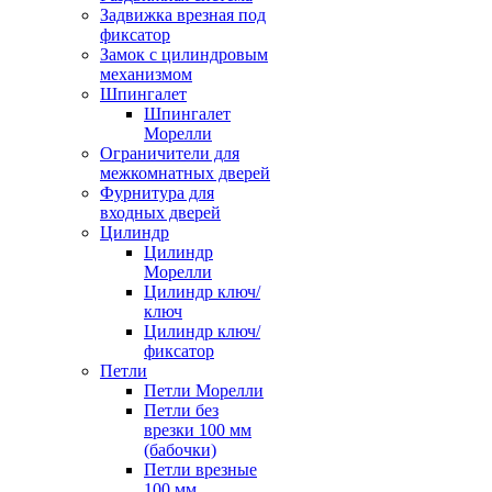
Задвижка врезная под
фиксатор
Замок с цилиндровым
механизмом
Шпингалет
Шпингалет
Морелли
Ограничители для
межкомнатных дверей
Фурнитура для
входных дверей
Цилиндр
Цилиндр
Морелли
Цилиндр ключ/
ключ
Цилиндр ключ/
фиксатор
Петли
Петли Морелли
Петли без
врезки 100 мм
(бабочки)
Петли врезные
100 мм