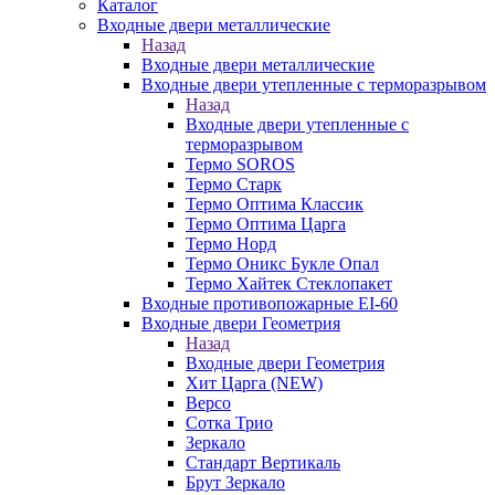
Каталог
Входные двери металлические
Назад
Входные двери металлические
Входные двери утепленные с терморазрывом
Назад
Входные двери утепленные с
терморазрывом
Термо SOROS
Термо Старк
Термо Оптима Классик
Термо Оптима Царга
Термо Норд
Термо Оникс Букле Опал
Термо Хайтек Стеклопакет
Входные противопожарные EI-60
Входные двери Геометрия
Назад
Входные двери Геометрия
Хит Царга (NEW)
Версо
Сотка Трио
Зеркало
Стандарт Вертикаль
Брут Зеркало