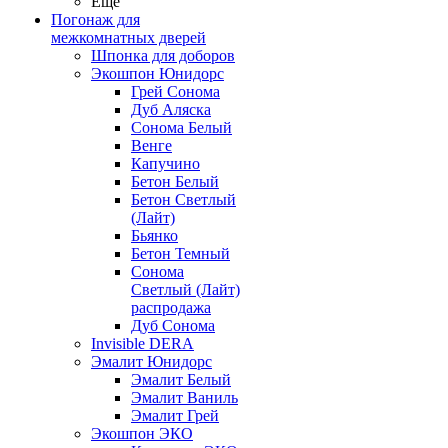
Ещё
Погонаж для
межкомнатных дверей
Шпонка для доборов
Экошпон Юнидорс
Грей Сонома
Дуб Аляска
Сонома Белый
Венге
Капучино
Бетон Белый
Бетон Светлый
(Лайт)
Бьянко
Бетон Темный
Сонома
Светлый (Лайт)
распродажа
Дуб Сонома
Invisible DERA
Эмалит Юнидорс
Эмалит Белый
Эмалит Ваниль
Эмалит Грей
Экошпон ЭКО