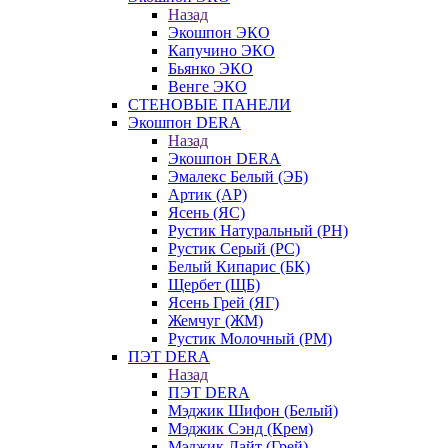
Назад
Экошпон ЭКО
Капучино ЭКО
Бьянко ЭКО
Венге ЭКО
СТЕНОВЫЕ ПАНЕЛИ
Экошпон DERA
Назад
Экошпон DERA
Эмалекс Белый (ЭБ)
Артик (АР)
Ясень (ЯС)
Рустик Натуральный (РН)
Рустик Серый (РС)
Белый Кипарис (БК)
Щербет (ЩБ)
Ясень Грей (ЯГ)
Жемчуг (ЖМ)
Рустик Молочный (РМ)
ПЭТ DERA
Назад
ПЭТ DERA
Мэджик Шифон (Белый)
Мэджик Сэнд (Крем)
Мэджик Лайт (Грей)