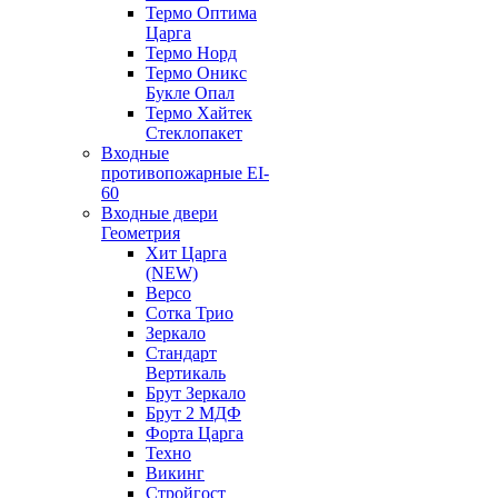
Термо Оптима
Царга
Термо Норд
Термо Оникс
Букле Опал
Термо Хайтек
Стеклопакет
Входные
противопожарные EI-
60
Входные двери
Геометрия
Хит Царга
(NEW)
Версо
Сотка Трио
Зеркало
Стандарт
Вертикаль
Брут Зеркало
Брут 2 МДФ
Форта Царга
Техно
Викинг
Стройгост