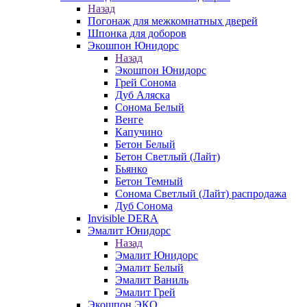
Назад
Погонаж для межкомнатных дверей
Шпонка для доборов
Экошпон Юнидорс
Назад
Экошпон Юнидорс
Грей Сонома
Дуб Аляска
Сонома Белый
Венге
Капучино
Бетон Белый
Бетон Светлый (Лайт)
Бьянко
Бетон Темный
Сонома Светлый (Лайт) распродажа
Дуб Сонома
Invisible DERA
Эмалит Юнидорс
Назад
Эмалит Юнидорс
Эмалит Белый
Эмалит Ваниль
Эмалит Грей
Экошпон ЭКО