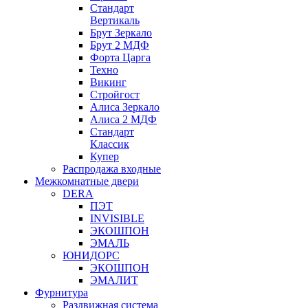
Стандарт
Вертикаль
Брут Зеркало
Брут 2 МДФ
Форта Царга
Техно
Викинг
Стройгост
Алиса Зеркало
Алиса 2 МДФ
Стандарт
Классик
Купер
Распродажа входные
Межкомнатные двери
DERA
ПЭТ
INVISIBLE
ЭКОШПОН
ЭМАЛЬ
ЮНИДОРС
ЭКОШПОН
ЭМАЛИТ
Фурнитура
Раздвижная система