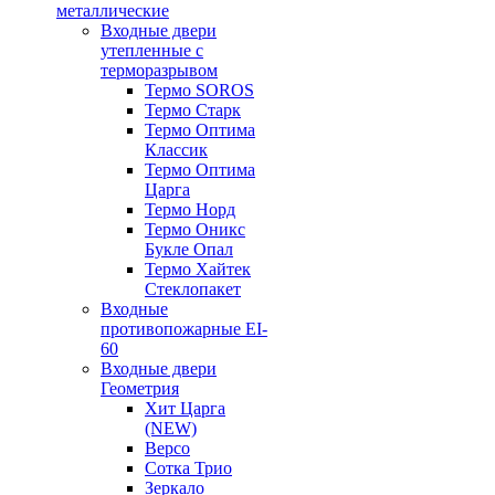
металлические
Входные двери
утепленные с
терморазрывом
Термо SOROS
Термо Старк
Термо Оптима
Классик
Термо Оптима
Царга
Термо Норд
Термо Оникс
Букле Опал
Термо Хайтек
Стеклопакет
Входные
противопожарные EI-
60
Входные двери
Геометрия
Хит Царга
(NEW)
Версо
Сотка Трио
Зеркало