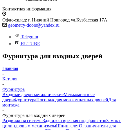
Контактная информация
Офис-склад: г. Нижний Новгород ул.Кузбасская 17А.
geometry-doors@yandex.ru
Telegram
RUTUBE
Фурнитура для входных дверей
Главная
-
Каталог
-
Фурнитура
Входные двери металлические
Межкомнатные
двери
Фурнитура
Погонаж для межкомнатных дверей
Для
монтажа
-
Фурнитура для входных дверей
Раздвижная система
Задвижка врезная под фиксатор
Замок с
цилиндровым механизмом
Шпингалет
Ограничители для