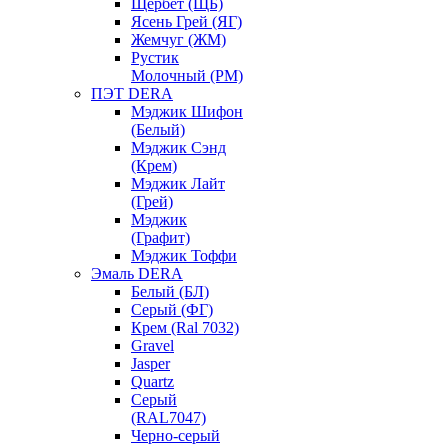
Щербет (ЩБ)
Ясень Грей (ЯГ)
Жемчуг (ЖМ)
Рустик
Молочный (РМ)
ПЭТ DERA
Мэджик Шифон
(Белый)
Мэджик Сэнд
(Крем)
Мэджик Лайт
(Грей)
Мэджик
(Графит)
Мэджик Тоффи
Эмаль DERA
Белый (БЛ)
Серый (ФГ)
Крем (Ral 7032)
Gravel
Jasper
Quartz
Серый
(RAL7047)
Черно-серый