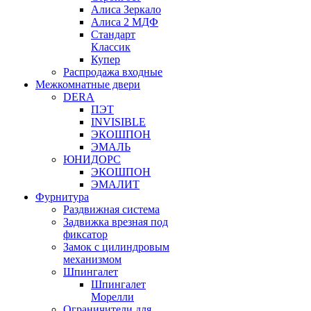
Алиса Зеркало
Алиса 2 МДФ
Стандарт
Классик
Купер
Распродажа входные
Межкомнатные двери
DERA
ПЭТ
INVISIBLE
ЭКОШПОН
ЭМАЛЬ
ЮНИДОРС
ЭКОШПОН
ЭМАЛИТ
Фурнитура
Раздвижная система
Задвижка врезная под
фиксатор
Замок с цилиндровым
механизмом
Шпингалет
Шпингалет
Морелли
Ограничители для