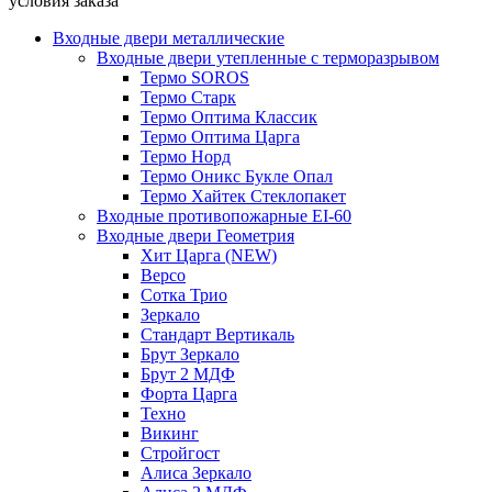
условия заказа
Входные двери металлические
Входные двери утепленные с терморазрывом
Термо SOROS
Термо Старк
Термо Оптима Классик
Термо Оптима Царга
Термо Норд
Термо Оникс Букле Опал
Термо Хайтек Стеклопакет
Входные противопожарные EI-60
Входные двери Геометрия
Хит Царга (NEW)
Версо
Сотка Трио
Зеркало
Стандарт Вертикаль
Брут Зеркало
Брут 2 МДФ
Форта Царга
Техно
Викинг
Стройгост
Алиса Зеркало