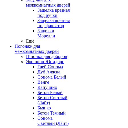
межкомнатных дверей
Защелка врезная
под ручки
Защелка врезная
под фиксатор
Защелки
Морелли
Ещё
Погонаж для
межкомнатных дверей
Шпонка для доборов
Экошпон Юнидорс
Грей Сонома
Дуб Аляска
Сонома Белый
Венге
Капучино
Бетон Белый
Бетон Светлый
(Лайт)
Бьянко
Бетон Темный
Сонома
Светлый (Лайт)