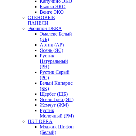
Капучино ЭКО
Бьянко ЭКО
Венге ЭКО
СТЕНОВЫЕ
ПАНЕЛИ
Экошпон DERA
Эмалекс Белый
(ЭБ)
Артик (АР)
Ясень (ЯС)
Рустик
Натуральный
(РН)
Рустик Серый
(РС)
Белый Кипарис
(БК)
Щербет (ЩБ)
Ясень Грей (ЯГ)
Жемчуг (ЖМ)
Рустик
Молочный (РМ)
ПЭТ DERA
Мэджик Шифон
(Белый)