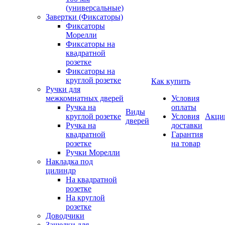
(универсальные)
Завертки (Фиксаторы)
Фиксаторы
Морелли
Фиксаторы на
квадратной
розетке
Фиксаторы на
круглой розетке
Как купить
Ручки для
межкомнатных дверей
Условия
Ручка на
оплаты
Виды
круглой розетке
Условия
Акци
дверей
Ручка на
доставки
квадратной
Гарантия
розетке
на товар
Ручки Морелли
Накладка под
цилиндр
На квадратной
розетке
На круглой
розетке
Доводчики
Защелки для