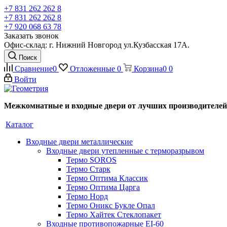
+7 831 262 262 8
+7 831 262 262 8
+7 920 068 63 78
Заказать звонок
Офис-склад: г. Нижний Новгород ул.Кузбасская 17А.
Поиск
Сравнение
0
Отложенные
0
Корзина
0
0
Войти
Межкомнатные и входные двери от лучших производителей
Каталог
Входные двери металлические
Входные двери утепленные с терморазрывом
Термо SOROS
Термо Старк
Термо Оптима Классик
Термо Оптима Царга
Термо Норд
Термо Оникс Букле Опал
Термо Хайтек Стеклопакет
Входные противопожарные EI-60