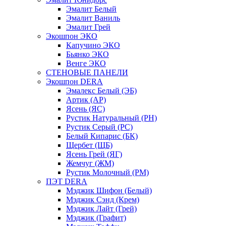
Эмалит Белый
Эмалит Ваниль
Эмалит Грей
Экошпон ЭКО
Капучино ЭКО
Бьянко ЭКО
Венге ЭКО
СТЕНОВЫЕ ПАНЕЛИ
Экошпон DERA
Эмалекс Белый (ЭБ)
Артик (АР)
Ясень (ЯС)
Рустик Натуральный (РН)
Рустик Серый (РС)
Белый Кипарис (БК)
Щербет (ЩБ)
Ясень Грей (ЯГ)
Жемчуг (ЖМ)
Рустик Молочный (РМ)
ПЭТ DERA
Мэджик Шифон (Белый)
Мэджик Сэнд (Крем)
Мэджик Лайт (Грей)
Мэджик (Графит)