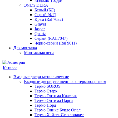
Мэджик Тоффи
Эмаль DERA
Белый (БЛ)
Серый (ФГ)
Крем (Ral 7032)
Gravel
Jasper
Quartz
Серый (RAL7047)
Черно-серый (Ral 9011)
Для монтажа
Монтажная пена
Каталог
Входные двери металлические
Входные двери утепленные с терморазрывом
Термо SOROS
Термо Старк
Термо Оптима Классик
Термо Оптима Царга
Термо Норд
Термо Оникс Букле Опал
Термо Хайтек Стеклопакет