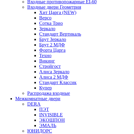
Входные противопожарные EI-60
Входные двери Геометрия
Хит Царга (NEW)
Версо
Сотка Трио
Зеркало
Стандарт Вертикаль
Брут Зеркало
Брут 2 МДФ
Форта Царга
Техно
Викинг
Стройгост
Алиса Зеркало
Алиса 2 МДФ
Стандарт Классик
Купер
Распродажа входные
Межкомнатные двери
DERA
ПЭТ
INVISIBLE
ЭКОШПОН
ЭМАЛЬ
ЮНИДОРС