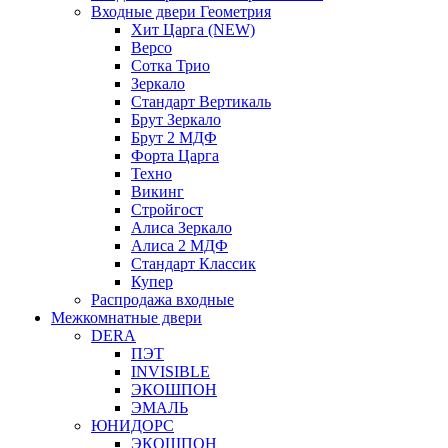
Входные двери Геометрия
Хит Царга (NEW)
Версо
Сотка Трио
Зеркало
Стандарт Вертикаль
Брут Зеркало
Брут 2 МДФ
Форта Царга
Техно
Викинг
Стройгост
Алиса Зеркало
Алиса 2 МДФ
Стандарт Классик
Купер
Распродажа входные
Межкомнатные двери
DERA
ПЭТ
INVISIBLE
ЭКОШПОН
ЭМАЛЬ
ЮНИДОРС
ЭКОШПОН