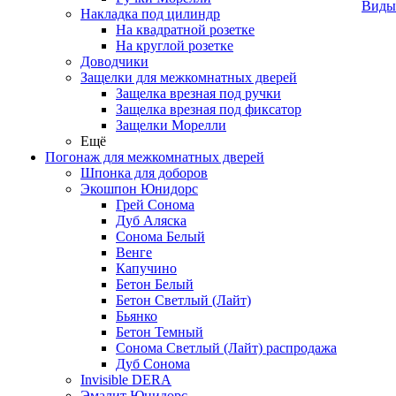
Виды
Накладка под цилиндр
На квадратной розетке
На круглой розетке
Доводчики
Защелки для межкомнатных дверей
Защелка врезная под ручки
Защелка врезная под фиксатор
Защелки Морелли
Ещё
Погонаж для межкомнатных дверей
Шпонка для доборов
Экошпон Юнидорс
Грей Сонома
Дуб Аляска
Сонома Белый
Венге
Капучино
Бетон Белый
Бетон Светлый (Лайт)
Бьянко
Бетон Темный
Сонома Светлый (Лайт) распродажа
Дуб Сонома
Invisible DERA
Эмалит Юнидорс