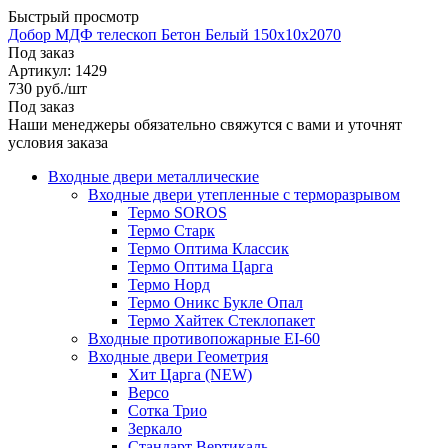
Быстрый просмотр
Добор МДФ телескоп Бетон Белый 150х10х2070
Под заказ
Артикул: 1429
730
руб.
/шт
Под заказ
Наши менеджеры обязательно свяжутся с вами и уточнят
условия заказа
Входные двери металлические
Входные двери утепленные с терморазрывом
Термо SOROS
Термо Старк
Термо Оптима Классик
Термо Оптима Царга
Термо Норд
Термо Оникс Букле Опал
Термо Хайтек Стеклопакет
Входные противопожарные EI-60
Входные двери Геометрия
Хит Царга (NEW)
Версо
Сотка Трио
Зеркало
Стандарт Вертикаль