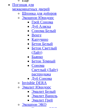
Ещё
Погонаж для
межкомнатных дверей
Шпонка для доборов
Экошпон Юнидорс
Грей Сонома
Дуб Аляска
Сонома Белый
Венге
Капучино
Бетон Белый
Бетон Светлый
(Лайт)
Бьянко
Бетон Темный
Сонома
Светлый (Лайт)
распродажа
Дуб Сонома
Invisible DERA
Эмалит Юнидорс
Эмалит Белый
Эмалит Ваниль
Эмалит Грей
Экошпон ЭКО