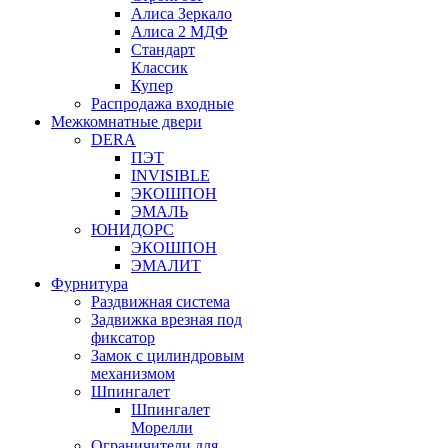
Алиса Зеркало
Алиса 2 МДФ
Стандарт
Классик
Купер
Распродажа входные
Межкомнатные двери
DERA
ПЭТ
INVISIBLE
ЭКОШПОН
ЭМАЛЬ
ЮНИДОРС
ЭКОШПОН
ЭМАЛИТ
Фурнитура
Раздвижная система
Задвижка врезная под
фиксатор
Замок с цилиндровым
механизмом
Шпингалет
Шпингалет
Морелли
Ограничители для