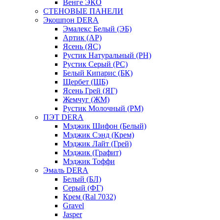
Венге ЭКО
СТЕНОВЫЕ ПАНЕЛИ
Экошпон DERA
Эмалекс Белый (ЭБ)
Артик (АР)
Ясень (ЯС)
Рустик Натуральный (РН)
Рустик Серый (РС)
Белый Кипарис (БК)
Щербет (ЩБ)
Ясень Грей (ЯГ)
Жемчуг (ЖМ)
Рустик Молочный (РМ)
ПЭТ DERA
Мэджик Шифон (Белый)
Мэджик Сэнд (Крем)
Мэджик Лайт (Грей)
Мэджик (Графит)
Мэджик Тоффи
Эмаль DERA
Белый (БЛ)
Серый (ФГ)
Крем (Ral 7032)
Gravel
Jasper