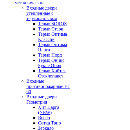
металлические
Входные двери
утепленные с
терморазрывом
Термо SOROS
Термо Старк
Термо Оптима
Классик
Термо Оптима
Царга
Термо Норд
Термо Оникс
Букле Опал
Термо Хайтек
Стеклопакет
Входные
противопожарные EI-
60
Входные двери
Геометрия
Хит Царга
(NEW)
Версо
Сотка Трио
Зеркало