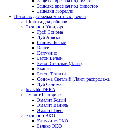
Защелка врезная под ручки
Защелка врезная под фиксатор
Защелки Морелли
Погонаж для межкомнатных дверей
Шпонка для доборов
Экошпон Юнидорс
Грей Сонома
Дуб Аляска
Сонома Белый
Венге
Капучино
Бетон Белый
Бетон Светлый (Лайт)
Бьянко
Бетон Темный
Сонома Светлый (Лайт) распродажа
Дуб Сонома
Invisible DERA
Эмалит Юнидорс
Эмалит Белый
Эмалит Ваниль
Эмалит Грей
Экошпон ЭКО
Капучино ЭКО
Бьянко ЭКО