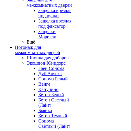
межкомнатных дверей
Защелка врезная
под ручки
Защелка врезная
под фиксатор
Защелки
Морелли
Ещё
Погонаж для
межкомнатных дверей
Шпонка для доборов
Экошпон Юнидорс
Грей Сонома
Дуб Аляска
Сонома Белый
Венге
Капучино
Бетон Белый
Бетон Светлый
(Лайт)
Бьянко
Бетон Темный
Сонома
Светлый (Лайт)