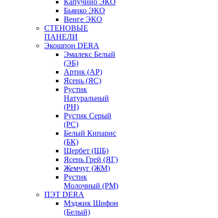
Капучино ЭКО
Бьянко ЭКО
Венге ЭКО
СТЕНОВЫЕ
ПАНЕЛИ
Экошпон DERA
Эмалекс Белый
(ЭБ)
Артик (АР)
Ясень (ЯС)
Рустик
Натуральный
(РН)
Рустик Серый
(РС)
Белый Кипарис
(БК)
Щербет (ЩБ)
Ясень Грей (ЯГ)
Жемчуг (ЖМ)
Рустик
Молочный (РМ)
ПЭТ DERA
Мэджик Шифон
(Белый)