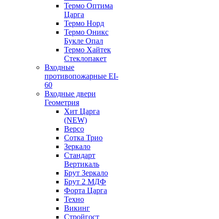
Термо Оптима
Царга
Термо Норд
Термо Оникс
Букле Опал
Термо Хайтек
Стеклопакет
Входные
противопожарные EI-
60
Входные двери
Геометрия
Хит Царга
(NEW)
Версо
Сотка Трио
Зеркало
Стандарт
Вертикаль
Брут Зеркало
Брут 2 МДФ
Форта Царга
Техно
Викинг
Стройгост