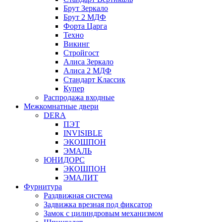
Брут Зеркало
Брут 2 МДФ
Форта Царга
Техно
Викинг
Стройгост
Алиса Зеркало
Алиса 2 МДФ
Стандарт Классик
Купер
Распродажа входные
Межкомнатные двери
DERA
ПЭТ
INVISIBLE
ЭКОШПОН
ЭМАЛЬ
ЮНИДОРС
ЭКОШПОН
ЭМАЛИТ
Фурнитура
Раздвижная система
Задвижка врезная под фиксатор
Замок с цилиндровым механизмом