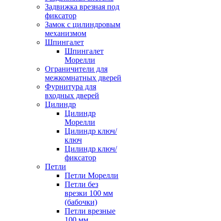
Задвижка врезная под
фиксатор
Замок с цилиндровым
механизмом
Шпингалет
Шпингалет
Морелли
Ограничители для
межкомнатных дверей
Фурнитура для
входных дверей
Цилиндр
Цилиндр
Морелли
Цилиндр ключ/
ключ
Цилиндр ключ/
фиксатор
Петли
Петли Морелли
Петли без
врезки 100 мм
(бабочки)
Петли врезные
100 мм