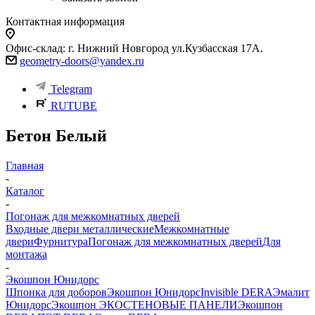
Контактная информация
Офис-склад: г. Нижний Новгород ул.Кузбасская 17А.
geometry-doors@yandex.ru
Telegram
RUTUBE
Бетон Белый
Главная
-
Каталог
-
Погонаж для межкомнатных дверей
Входные двери металлические
Межкомнатные
двери
Фурнитура
Погонаж для межкомнатных дверей
Для
монтажа
-
Экошпон Юнидорс
Шпонка для доборов
Экошпон Юнидорс
Invisible DERA
Эмалит
Юнидорс
Экошпон ЭКО
СТЕНОВЫЕ ПАНЕЛИ
Экошпон