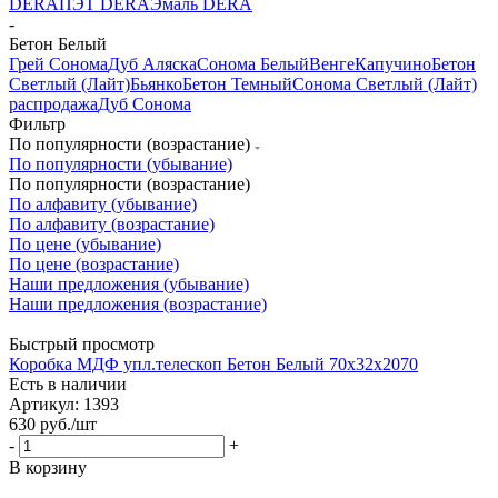
DERA
ПЭТ DERA
Эмаль DERA
-
Бетон Белый
Грей Сонома
Дуб Аляска
Сонома Белый
Венге
Капучино
Бетон
Светлый (Лайт)
Бьянко
Бетон Темный
Сонома Светлый (Лайт)
распродажа
Дуб Сонома
Фильтр
По популярности (возрастание)
По популярности (убывание)
По популярности (возрастание)
По алфавиту (убывание)
По алфавиту (возрастание)
По цене (убывание)
По цене (возрастание)
Наши предложения (убывание)
Наши предложения (возрастание)
Быстрый просмотр
Коробка МДФ упл.телескоп Бетон Белый 70х32х2070
Есть в наличии
Артикул: 1393
630
руб.
/шт
-
+
В корзину