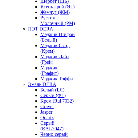
Щербет (ЩБ)
Ясень Грей (ЯГ)
Жемчуг (ЖМ)
Рустик
Молочный (РМ)
ПЭТ DERA
Мэджик Шифон
(Белый)
Мэджик Сэнд
(Крем)
Мэджик Лайт
(Грей)
Мэджик
(Графит)
Мэджик Тоффи
Эмаль DERA
Белый (БЛ)
Серый (ФГ)
Крем (Ral 7032)
Gravel
Jasper
Quartz
Серый
(RAL7047)
Черно-серый