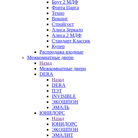
Брут 2 МДФ
Форта Царга
Техно
Викинг
Стройгост
Алиса Зеркало
Алиса 2 МДФ
Стандарт Классик
Купер
Распродажа входные
Межкомнатные двери
Назад
Межкомнатные двери
DERA
Назад
DERA
ПЭТ
INVISIBLE
ЭКОШПОН
ЭМАЛЬ
ЮНИДОРС
Назад
ЮНИДОРС
ЭКОШПОН
ЭМАЛИТ