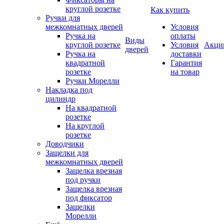
круглой розетке
Как купить
Ручки для
межкомнатных дверей
Условия
Ручка на
оплаты
Виды
круглой розетке
Условия
Акци
дверей
Ручка на
доставки
квадратной
Гарантия
розетке
на товар
Ручки Морелли
Накладка под
цилиндр
На квадратной
розетке
На круглой
розетке
Доводчики
Защелки для
межкомнатных дверей
Защелка врезная
под ручки
Защелка врезная
под фиксатор
Защелки
Морелли