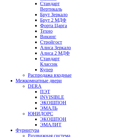
Стандарт
Вертикаль
Брут Зеркало
Брут 2 МДФ
Форта Царга
Техно
Викинг
Стройгост
Алиса Зеркало
Алиса 2 МДФ
Стандарт
Классик
Купер
Распродажа входные
Межкомнатные двери
DERA
ПЭТ
INVISIBLE
ЭКОШПОН
ЭМАЛЬ
ЮНИДОРС
ЭКОШПОН
ЭМАЛИТ
Фурнитура
Раздвижная система