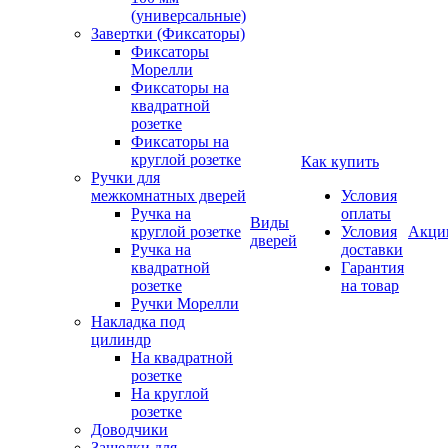
(универсальные)
Завертки (Фиксаторы)
Фиксаторы
Морелли
Фиксаторы на
квадратной
розетке
Фиксаторы на
круглой розетке
Как купить
Ручки для
межкомнатных дверей
Условия
Ручка на
оплаты
Виды
круглой розетке
Условия
Акци
дверей
Ручка на
доставки
квадратной
Гарантия
розетке
на товар
Ручки Морелли
Накладка под
цилиндр
На квадратной
розетке
На круглой
розетке
Доводчики
Защелки для