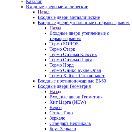
Каталог
Входные двери металлические
Назад
Входные двери металлические
Входные двери утепленные с терморазрывом
Назад
Входные двери утепленные с
терморазрывом
Термо SOROS
Термо Старк
Термо Оптима Классик
Термо Оптима Царга
Термо Норд
Термо Оникс Букле Опал
Термо Хайтек Стеклопакет
Входные противопожарные EI-60
Входные двери Геометрия
Назад
Входные двери Геометрия
Хит Царга (NEW)
Версо
Сотка Трио
Зеркало
Стандарт Вертикаль
Брут Зеркало