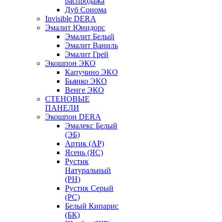
распродажа
Дуб Сонома
Invisible DERA
Эмалит Юнидорс
Эмалит Белый
Эмалит Ваниль
Эмалит Грей
Экошпон ЭКО
Капучино ЭКО
Бьянко ЭКО
Венге ЭКО
СТЕНОВЫЕ
ПАНЕЛИ
Экошпон DERA
Эмалекс Белый
(ЭБ)
Артик (АР)
Ясень (ЯС)
Рустик
Натуральный
(РН)
Рустик Серый
(РС)
Белый Кипарис
(БК)