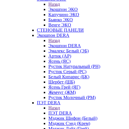
Назад
Экошпон ЭКО
Капучино ЭКО
Бьянко ЭКО
Венге ЭКО
СТЕНОВЫЕ ПАНЕЛИ
Экошпон DERA
Назад
Экошпон DERA
Эмалекс Белый (ЭБ)
Артик (АР)
Ясень (ЯС)
Рустик Натуральный (РН)
Рустик Серый (РС)
Белый Кипарис (БК)
Щербет (ЩБ)
Ясень Грей (ЯГ)
Жемчуг (ЖМ)
Рустик Молочный (РМ)
ПЭТ DERA
Назад
ПЭТ DERA
Мэджик Шифон (Белый)
Мэджик Сэнд (Крем)
Мэджик Лайт (Грей)