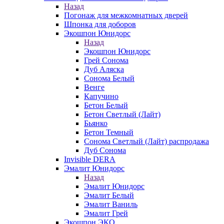
Назад
Погонаж для межкомнатных дверей
Шпонка для доборов
Экошпон Юнидорс
Назад
Экошпон Юнидорс
Грей Сонома
Дуб Аляска
Сонома Белый
Венге
Капучино
Бетон Белый
Бетон Светлый (Лайт)
Бьянко
Бетон Темный
Сонома Светлый (Лайт) распродажа
Дуб Сонома
Invisible DERA
Эмалит Юнидорс
Назад
Эмалит Юнидорс
Эмалит Белый
Эмалит Ваниль
Эмалит Грей
Экошпон ЭКО