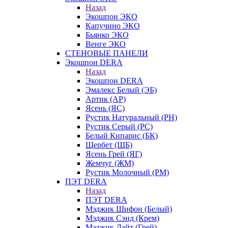
Назад
Экошпон ЭКО
Капучино ЭКО
Бьянко ЭКО
Венге ЭКО
СТЕНОВЫЕ ПАНЕЛИ
Экошпон DERA
Назад
Экошпон DERA
Эмалекс Белый (ЭБ)
Артик (АР)
Ясень (ЯС)
Рустик Натуральный (РН)
Рустик Серый (РС)
Белый Кипарис (БК)
Щербет (ЩБ)
Ясень Грей (ЯГ)
Жемчуг (ЖМ)
Рустик Молочный (РМ)
ПЭТ DERA
Назад
ПЭТ DERA
Мэджик Шифон (Белый)
Мэджик Сэнд (Крем)
Мэджик Лайт (Грей)