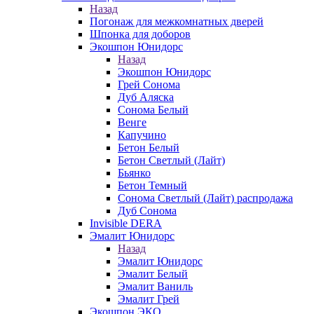
Назад
Погонаж для межкомнатных дверей
Шпонка для доборов
Экошпон Юнидорс
Назад
Экошпон Юнидорс
Грей Сонома
Дуб Аляска
Сонома Белый
Венге
Капучино
Бетон Белый
Бетон Светлый (Лайт)
Бьянко
Бетон Темный
Сонома Светлый (Лайт) распродажа
Дуб Сонома
Invisible DERA
Эмалит Юнидорс
Назад
Эмалит Юнидорс
Эмалит Белый
Эмалит Ваниль
Эмалит Грей
Экошпон ЭКО