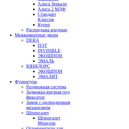
Алиса Зеркало
Алиса 2 МДФ
Стандарт
Классик
Купер
Распродажа входные
Межкомнатные двери
DERA
ПЭТ
INVISIBLE
ЭКОШПОН
ЭМАЛЬ
ЮНИДОРС
ЭКОШПОН
ЭМАЛИТ
Фурнитура
Раздвижная система
Задвижка врезная под
фиксатор
Замок с цилиндровым
механизмом
Шпингалет
Шпингалет
Морелли
Ограничители для