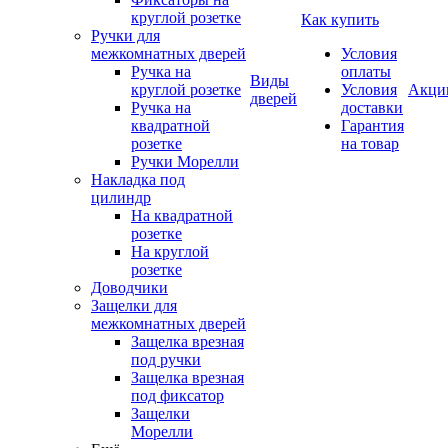
круглой розетке
Как купить
Ручки для
межкомнатных дверей
Условия
Ручка на
оплаты
Виды
круглой розетке
Условия
Акци
дверей
Ручка на
доставки
квадратной
Гарантия
розетке
на товар
Ручки Морелли
Накладка под
цилиндр
На квадратной
розетке
На круглой
розетке
Доводчики
Защелки для
межкомнатных дверей
Защелка врезная
под ручки
Защелка врезная
под фиксатор
Защелки
Морелли