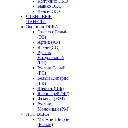
Капучино ЭКО
Бьянко ЭКО
Венге ЭКО
СТЕНОВЫЕ
ПАНЕЛИ
Экошпон DERA
Эмалекс Белый
(ЭБ)
Артик (АР)
Ясень (ЯС)
Рустик
Натуральный
(РН)
Рустик Серый
(РС)
Белый Кипарис
(БК)
Щербет (ЩБ)
Ясень Грей (ЯГ)
Жемчуг (ЖМ)
Рустик
Молочный (РМ)
ПЭТ DERA
Мэджик Шифон
(Белый)