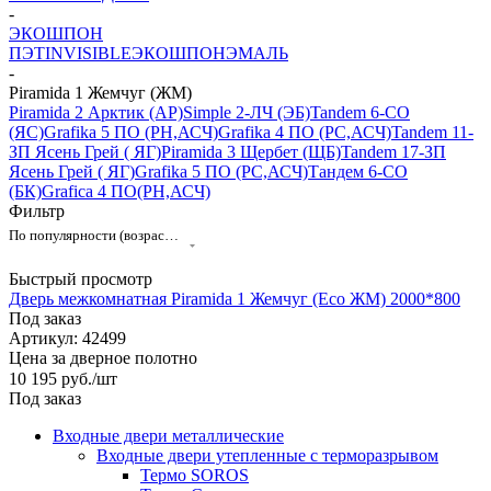
-
ЭКОШПОН
ПЭТ
INVISIBLE
ЭКОШПОН
ЭМАЛЬ
-
Piramida 1 Жемчуг (ЖМ)
Piramida 2 Арктик (АР)
Simple 2-ЛЧ (ЭБ)
Tandem 6-CO
(ЯC)
Grafika 5 ПО (РН,АСЧ)
Grafika 4 ПО (РС,АСЧ)
Tandem 11-
ЗП Ясень Грей ( ЯГ)
Piramida 3 Щербет (ЩБ)
Tandem 17-ЗП
Ясень Грей ( ЯГ)
Grafika 5 ПО (РС,АСЧ)
Тандем 6-СО
(БК)
Grafica 4 ПО(РН,АСЧ)
Фильтр
По популярности (возрастание)
Быстрый просмотр
Дверь межкомнатная Piramida 1 Жемчуг (Eco ЖМ) 2000*800
Под заказ
Артикул: 42499
Цена за дверное полотно
10 195
руб.
/шт
Под заказ
Входные двери металлические
Входные двери утепленные с терморазрывом
Термо SOROS