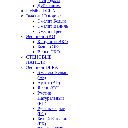
распродажа
Дуб Сонома
Invisible DERA
Эмалит Юнидорс
Эмалит Белый
Эмалит Ваниль
Эмалит Грей
Экошпон ЭКО
Капучино ЭКО
Бьянко ЭКО
Венге ЭКО
СТЕНОВЫЕ
ПАНЕЛИ
Экошпон DERA
Эмалекс Белый
(ЭБ)
Артик (АР)
Ясень (ЯС)
Рустик
Натуральный
(РН)
Рустик Серый
(РС)
Белый Кипарис
(БК)