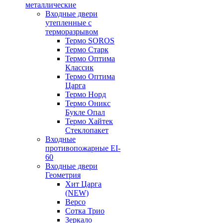
металлические
Входные двери
утепленные с
терморазрывом
Термо SOROS
Термо Старк
Термо Оптима
Классик
Термо Оптима
Царга
Термо Норд
Термо Оникс
Букле Опал
Термо Хайтек
Стеклопакет
Входные
противопожарные EI-
60
Входные двери
Геометрия
Хит Царга
(NEW)
Версо
Сотка Трио
Зеркало