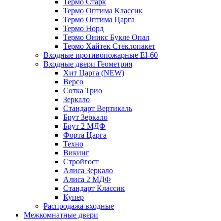
Термо Старк
Термо Оптима Классик
Термо Оптима Царга
Термо Норд
Термо Оникс Букле Опал
Термо Хайтек Стеклопакет
Входные противопожарные EI-60
Входные двери Геометрия
Хит Царга (NEW)
Версо
Сотка Трио
Зеркало
Стандарт Вертикаль
Брут Зеркало
Брут 2 МДФ
Форта Царга
Техно
Викинг
Стройгост
Алиса Зеркало
Алиса 2 МДФ
Стандарт Классик
Купер
Распродажа входные
Межкомнатные двери