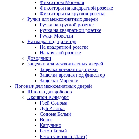
Фиксаторы Морелли
Фиксаторы на квадратной розетке
Фиксаторы на круглой розетке
Ручки для межкомнатных дверей
Ручка на круглой розетке
Ручка на квадратной розетке
Ручки Морелли
Накладка под цилиндр
На квадратной розетке
На круглой розетке
Доводчики
Защелки для межкомнатных дверей
Защелка врезная под ручки
Защелка врезная под фиксатор
Защелки Морелли
Погонаж для межкомнатных дверей
Шпонка для доборов
Экошпон Юнидорс
Грей Сонома
Дуб Аляска
Сонома Белый
Венге
Капучино
Бетон Белый
Бетон Светлый (Лайт)