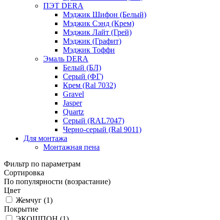
ПЭТ DERA
Мэджик Шифон (Белый)
Мэджик Сэнд (Крем)
Мэджик Лайт (Грей)
Мэджик (Графит)
Мэджик Тоффи
Эмаль DERA
Белый (БЛ)
Серый (ФГ)
Крем (Ral 7032)
Gravel
Jasper
Quartz
Серый (RAL7047)
Черно-серый (Ral 9011)
Для монтажа
Монтажная пена
Фильтр по параметрам
Сортировка
По популярности (возрастание)
Цвет
Жемчуг (
1
)
Покрытие
ЭКОШПОН (
1
)