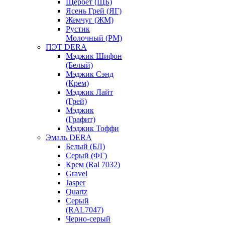
Щербет (ЩБ)
Ясень Грей (ЯГ)
Жемчуг (ЖМ)
Рустик
Молочный (РМ)
ПЭТ DERA
Мэджик Шифон
(Белый)
Мэджик Сэнд
(Крем)
Мэджик Лайт
(Грей)
Мэджик
(Графит)
Мэджик Тоффи
Эмаль DERA
Белый (БЛ)
Серый (ФГ)
Крем (Ral 7032)
Gravel
Jasper
Quartz
Серый
(RAL7047)
Черно-серый