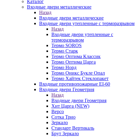
Каталог
Входные двери металлические
Назад
Входные двери металлические
Входные двери утепленные с терморазрывом
Назад
Входные двери утепленные с
терморазрывом
Термо SOROS
Термо Старк
Термо Оптима Классик
Термо Оптима Царга
Термо Норд
Термо Оникс Букле Опал
Термо Хайтек Стеклопакет
Входные противопожарные EI-60
Входные двери Геометрия
Назад
Входные двери Геометрия
Хит Царга (NEW)
Версо
Сотка Трио
Зеркало
Стандарт Вертикаль
Брут Зеркало