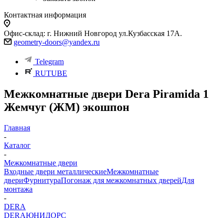
Контактная информация
Офис-склад: г. Нижний Новгород ул.Кузбасская 17А.
geometry-doors@yandex.ru
Telegram
RUTUBE
Межкомнатные двери Dera Piramida 1
Жемчуг (ЖМ) экошпон
Главная
-
Каталог
-
Межкомнатные двери
Входные двери металлические
Межкомнатные
двери
Фурнитура
Погонаж для межкомнатных дверей
Для
монтажа
-
DERA
DERA
ЮНИДОРС