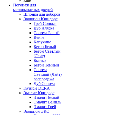
Ещё
Погонаж для
межкомнатных дверей
Шпонка для доборов
Экошпон Юнидорс
Грей Сонома
Дуб Аляска
Сонома Белый
Венге
Капучино
Бетон Белый
Бетон Светлый
(Лайт)
Бьянко
Бетон Темный
Сонома
Светлый (Лайт)
распродажа
Дуб Сонома
Invisible DERA
Эмалит Юнидорс
Эмалит Белый
Эмалит Ваниль
Эмалит Грей
Экошпон ЭКО