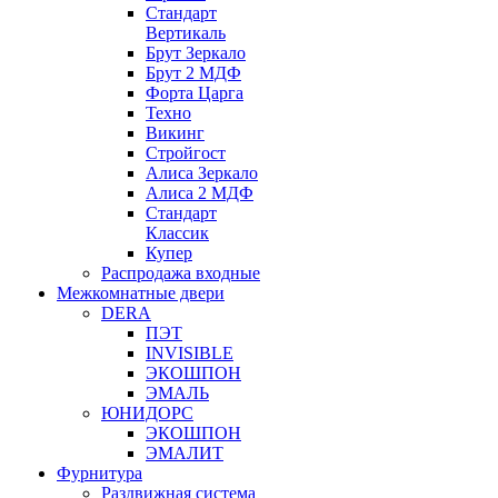
Стандарт
Вертикаль
Брут Зеркало
Брут 2 МДФ
Форта Царга
Техно
Викинг
Стройгост
Алиса Зеркало
Алиса 2 МДФ
Стандарт
Классик
Купер
Распродажа входные
Межкомнатные двери
DERA
ПЭТ
INVISIBLE
ЭКОШПОН
ЭМАЛЬ
ЮНИДОРС
ЭКОШПОН
ЭМАЛИТ
Фурнитура
Раздвижная система