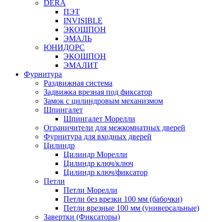
DERA
ПЭТ
INVISIBLE
ЭКОШПОН
ЭМАЛЬ
ЮНИДОРС
ЭКОШПОН
ЭМАЛИТ
Фурнитура
Раздвижная система
Задвижка врезная под фиксатор
Замок с цилиндровым механизмом
Шпингалет
Шпингалет Морелли
Ограничители для межкомнатных дверей
Фурнитура для входных дверей
Цилиндр
Цилиндр Морелли
Цилиндр ключ/ключ
Цилиндр ключ/фиксатор
Петли
Петли Морелли
Петли без врезки 100 мм (бабочки)
Петли врезные 100 мм (универсальные)
Завертки (Фиксаторы)