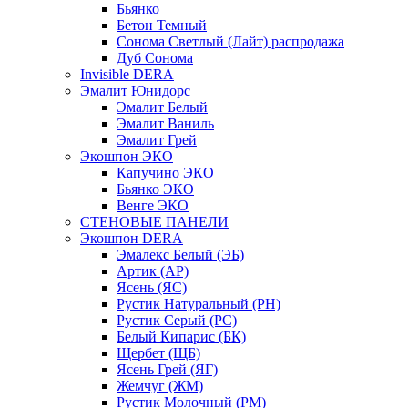
Бьянко
Бетон Темный
Сонома Светлый (Лайт) распродажа
Дуб Сонома
Invisible DERA
Эмалит Юнидорс
Эмалит Белый
Эмалит Ваниль
Эмалит Грей
Экошпон ЭКО
Капучино ЭКО
Бьянко ЭКО
Венге ЭКО
СТЕНОВЫЕ ПАНЕЛИ
Экошпон DERA
Эмалекс Белый (ЭБ)
Артик (АР)
Ясень (ЯС)
Рустик Натуральный (РН)
Рустик Серый (РС)
Белый Кипарис (БК)
Щербет (ЩБ)
Ясень Грей (ЯГ)
Жемчуг (ЖМ)
Рустик Молочный (РМ)