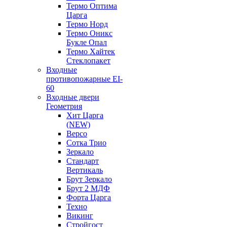
Термо Оптима
Царга
Термо Норд
Термо Оникс
Букле Опал
Термо Хайтек
Стеклопакет
Входные
противопожарные EI-
60
Входные двери
Геометрия
Хит Царга
(NEW)
Версо
Сотка Трио
Зеркало
Стандарт
Вертикаль
Брут Зеркало
Брут 2 МДФ
Форта Царга
Техно
Викинг
Стройгост