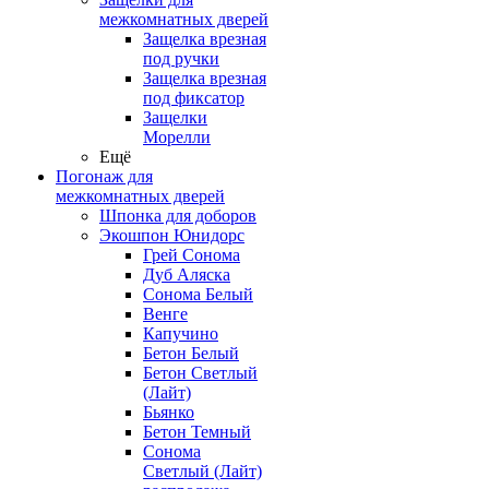
межкомнатных дверей
Защелка врезная
под ручки
Защелка врезная
под фиксатор
Защелки
Морелли
Ещё
Погонаж для
межкомнатных дверей
Шпонка для доборов
Экошпон Юнидорс
Грей Сонома
Дуб Аляска
Сонома Белый
Венге
Капучино
Бетон Белый
Бетон Светлый
(Лайт)
Бьянко
Бетон Темный
Сонома
Светлый (Лайт)