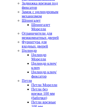
Задвижка врезная под
фиксатор
Замок с цилиндровым
механизмом
Шпингалет
Шпингалет
Морелли
Ограничители для
межкомнатных дверей
Фурнитура для
входных дверей
Цилиндр
Цилиндр
Морелли
Цилиндр ключ/
ключ
Цилиндр ключ/
фиксатор
Петли
Петли Морелли
Петли без
врезки 100 мм
(бабочки)
Петли врезные
100 мм