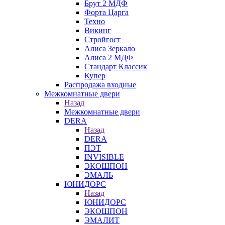
Брут 2 МДФ
Форта Царга
Техно
Викинг
Стройгост
Алиса Зеркало
Алиса 2 МДФ
Стандарт Классик
Купер
Распродажа входные
Межкомнатные двери
Назад
Межкомнатные двери
DERA
Назад
DERA
ПЭТ
INVISIBLE
ЭКОШПОН
ЭМАЛЬ
ЮНИДОРС
Назад
ЮНИДОРС
ЭКОШПОН
ЭМАЛИТ