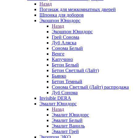
Назад
Погонаж для межкомнатных дверей
Шпонка для доборов
Экошпон Юнидорс
Назад
Экошпон Юнидорс
Грей Сонома
Дуб Аляска
Сонома Белый
Венге
Капучино
Бетон Белый
Бетон Светлый (Лайт)
Бьянко
Бетон Темный
Сонома Светлый (Лайт) распродажа
Дуб Сонома
Invisible DERA
Эмалит Юнидорс
Назад
Эмалит Юнидорс
Эмалит Белый
Эмалит Ваниль
Эмалит Грей
Экошпон ЭКО