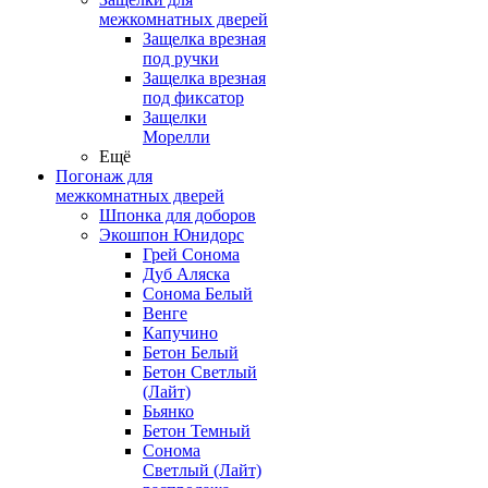
межкомнатных дверей
Защелка врезная
под ручки
Защелка врезная
под фиксатор
Защелки
Морелли
Ещё
Погонаж для
межкомнатных дверей
Шпонка для доборов
Экошпон Юнидорс
Грей Сонома
Дуб Аляска
Сонома Белый
Венге
Капучино
Бетон Белый
Бетон Светлый
(Лайт)
Бьянко
Бетон Темный
Сонома
Светлый (Лайт)