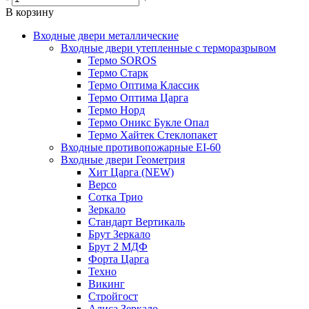
В корзину
Входные двери металлические
Входные двери утепленные с терморазрывом
Термо SOROS
Термо Старк
Термо Оптима Классик
Термо Оптима Царга
Термо Норд
Термо Оникс Букле Опал
Термо Хайтек Стеклопакет
Входные противопожарные EI-60
Входные двери Геометрия
Хит Царга (NEW)
Версо
Сотка Трио
Зеркало
Стандарт Вертикаль
Брут Зеркало
Брут 2 МДФ
Форта Царга
Техно
Викинг
Стройгост
Алиса Зеркало