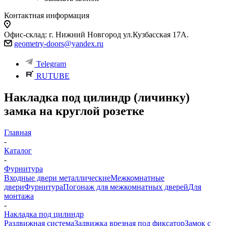
Контактная информация
Офис-склад: г. Нижний Новгород ул.Кузбасская 17А.
geometry-doors@yandex.ru
Telegram
RUTUBE
Накладка под цилиндр (личинку)
замка на круглой розетке
Главная
-
Каталог
-
Фурнитура
Входные двери металлические
Межкомнатные
двери
Фурнитура
Погонаж для межкомнатных дверей
Для
монтажа
-
Накладка под цилиндр
Раздвижная система
Задвижка врезная под фиксатор
Замок с