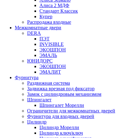
Алиса 2 МДФ
Стандарт Классик
Купер
Распродажа входные
Межкомнатные двери
DERA
ПЭТ
INVISIBLE
ЭКОШПОН
ЭМАЛЬ
ЮНИДОРС
ЭКОШПОН
ЭМАЛИТ
Фурнитура
Раздвижная система
Задвижка врезная под фиксатор
Замок с цилиндровым механизмом
Шпингалет
Шпингалет Морелли
Ограничители для межкомнатных дверей
Фурнитура для входных дверей
Цилиндр
Цилиндр Морелли
Цилиндр ключ/ключ