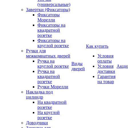
(универсальные)
Завертки (Фиксаторы)
Фиксаторы
Морелли
Фиксаторы на
квадратной
розетке
Фиксаторы на
круглой розетке
Как купить
Ручки для
межкомнатных дверей
Условия
Ручка на
оплаты
Виды
круглой розетке
Условия
Акци
дверей
Ручка на
доставки
квадратной
Гарантия
розетке
на товар
Ручки Морелли
Накладка под
цилиндр
На квадратной
розетке
На круглой
розетке
Доводчики
Защелки для