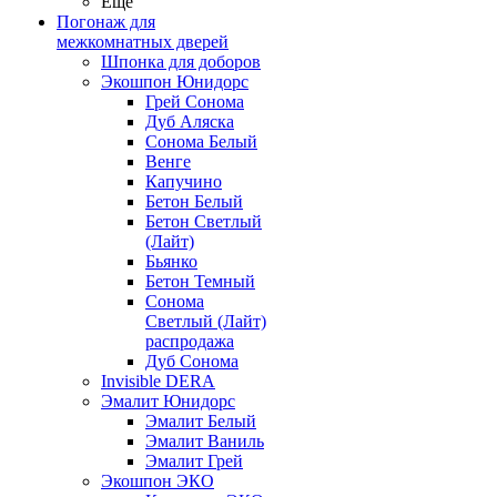
Ещё
Погонаж для
межкомнатных дверей
Шпонка для доборов
Экошпон Юнидорс
Грей Сонома
Дуб Аляска
Сонома Белый
Венге
Капучино
Бетон Белый
Бетон Светлый
(Лайт)
Бьянко
Бетон Темный
Сонома
Светлый (Лайт)
распродажа
Дуб Сонома
Invisible DERA
Эмалит Юнидорс
Эмалит Белый
Эмалит Ваниль
Эмалит Грей
Экошпон ЭКО