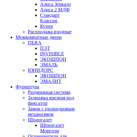
Алиса Зеркало
Алиса 2 МДФ
Стандарт
Классик
Купер
Распродажа входные
Межкомнатные двери
DERA
ПЭТ
INVISIBLE
ЭКОШПОН
ЭМАЛЬ
ЮНИДОРС
ЭКОШПОН
ЭМАЛИТ
Фурнитура
Раздвижная система
Задвижка врезная под
фиксатор
Замок с цилиндровым
механизмом
Шпингалет
Шпингалет
Морелли
Ограничители для