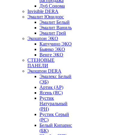
распродажа
Дуб Сонома
Invisible DERA
Эмалит Юнидорс
Эмалит Белый
Эмалит Ваниль
Эмалит Грей
Экошпон ЭКО
Капучино ЭКО
Бьянко ЭКО
Венге ЭКО
СТЕНОВЫЕ
ПАНЕЛИ
Экошпон DERA
Эмалекс Белый
(ЭБ)
Артик (АР)
Ясень (ЯС)
Рустик
Натуральный
(РН)
Рустик Серый
(РС)
Белый Кипарис
(БК)