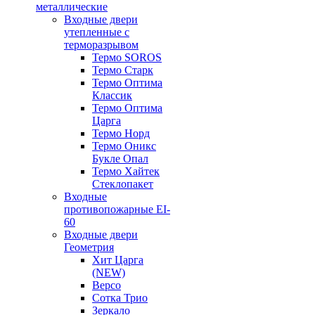
металлические
Входные двери
утепленные с
терморазрывом
Термо SOROS
Термо Старк
Термо Оптима
Классик
Термо Оптима
Царга
Термо Норд
Термо Оникс
Букле Опал
Термо Хайтек
Стеклопакет
Входные
противопожарные EI-
60
Входные двери
Геометрия
Хит Царга
(NEW)
Версо
Сотка Трио
Зеркало