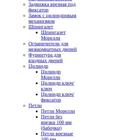
Задвижка врезная под
фиксатор
Замок с цилиндровым
механизмом
Шпингалет
Шпингалет
Морелли
Ограничители для
межкомнатных дверей
Фурнитура для
входных дверей
Цилиндр
Цилиндр
Морелли
Цилиндр ключ/
ключ
Цилиндр ключ/
фиксатор
Петли
Петли Морелли
Петли без
врезки 100 мм
(бабочки)
Петли врезные
100 мм