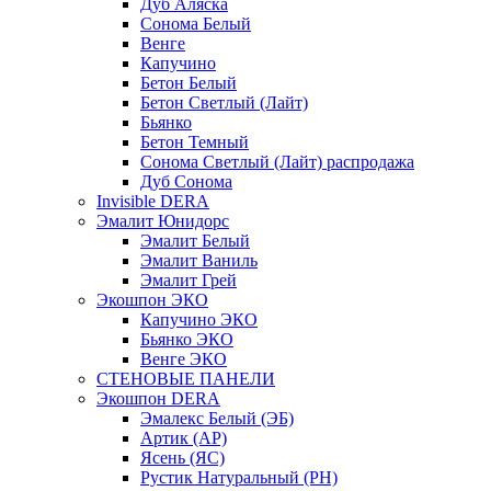
Дуб Аляска
Сонома Белый
Венге
Капучино
Бетон Белый
Бетон Светлый (Лайт)
Бьянко
Бетон Темный
Сонома Светлый (Лайт) распродажа
Дуб Сонома
Invisible DERA
Эмалит Юнидорс
Эмалит Белый
Эмалит Ваниль
Эмалит Грей
Экошпон ЭКО
Капучино ЭКО
Бьянко ЭКО
Венге ЭКО
СТЕНОВЫЕ ПАНЕЛИ
Экошпон DERA
Эмалекс Белый (ЭБ)
Артик (АР)
Ясень (ЯС)
Рустик Натуральный (РН)