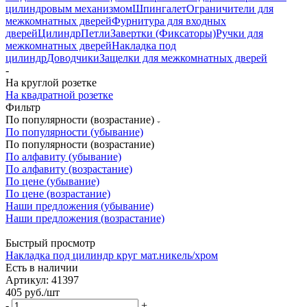
цилиндровым механизмом
Шпингалет
Ограничители для
межкомнатных дверей
Фурнитура для входных
дверей
Цилиндр
Петли
Завертки (Фиксаторы)
Ручки для
межкомнатных дверей
Накладка под
цилиндр
Доводчики
Защелки для межкомнатных дверей
-
На круглой розетке
На квадратной розетке
Фильтр
По популярности (возрастание)
По популярности (убывание)
По популярности (возрастание)
По алфавиту (убывание)
По алфавиту (возрастание)
По цене (убывание)
По цене (возрастание)
Наши предложения (убывание)
Наши предложения (возрастание)
Быстрый просмотр
Накладка под цилиндр круг мат.никель/хром
Есть в наличии
Артикул: 41397
405
руб.
/шт
-
+