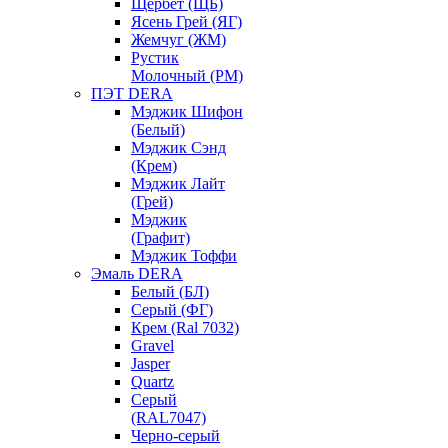
Щербет (ЩБ)
Ясень Грей (ЯГ)
Жемчуг (ЖМ)
Рустик
Молочный (РМ)
ПЭТ DERA
Мэджик Шифон
(Белый)
Мэджик Сэнд
(Крем)
Мэджик Лайт
(Грей)
Мэджик
(Графит)
Мэджик Тоффи
Эмаль DERA
Белый (БЛ)
Серый (ФГ)
Крем (Ral 7032)
Gravel
Jasper
Quartz
Серый
(RAL7047)
Черно-серый