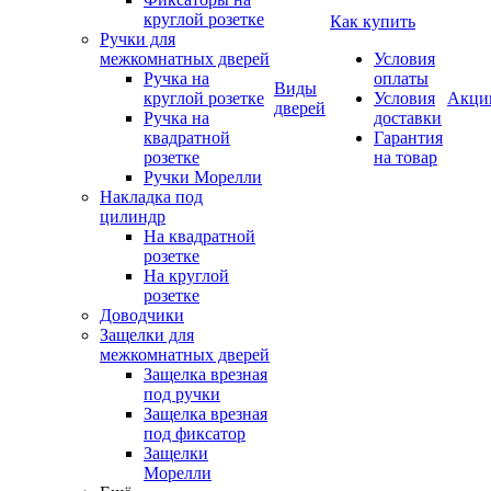
круглой розетке
Как купить
Ручки для
межкомнатных дверей
Условия
Ручка на
оплаты
Виды
круглой розетке
Условия
Акци
дверей
Ручка на
доставки
квадратной
Гарантия
розетке
на товар
Ручки Морелли
Накладка под
цилиндр
На квадратной
розетке
На круглой
розетке
Доводчики
Защелки для
межкомнатных дверей
Защелка врезная
под ручки
Защелка врезная
под фиксатор
Защелки
Морелли