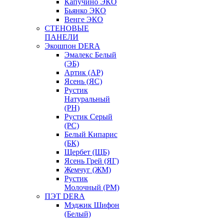
Капучино ЭКО
Бьянко ЭКО
Венге ЭКО
СТЕНОВЫЕ
ПАНЕЛИ
Экошпон DERA
Эмалекс Белый
(ЭБ)
Артик (АР)
Ясень (ЯС)
Рустик
Натуральный
(РН)
Рустик Серый
(РС)
Белый Кипарис
(БК)
Щербет (ЩБ)
Ясень Грей (ЯГ)
Жемчуг (ЖМ)
Рустик
Молочный (РМ)
ПЭТ DERA
Мэджик Шифон
(Белый)