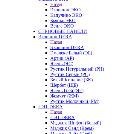
Назад
Экошпон ЭКО
Капучино ЭКО
Бьянко ЭКО
Венге ЭКО
СТЕНОВЫЕ ПАНЕЛИ
Экошпон DERA
Назад
Экошпон DERA
Эмалекс Белый (ЭБ)
Артик (АР)
Ясень (ЯС)
Рустик Натуральный (РН)
Рустик Серый (РС)
Белый Кипарис (БК)
Щербет (ЩБ)
Ясень Грей (ЯГ)
Жемчуг (ЖМ)
Рустик Молочный (РМ)
ПЭТ DERA
Назад
ПЭТ DERA
Мэджик Шифон (Белый)
Мэджик Сэнд (Крем)
Мэджик Лайт (Грей)