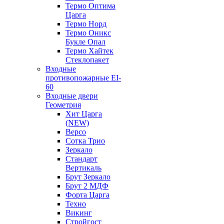
Термо Оптима
Царга
Термо Норд
Термо Оникс
Букле Опал
Термо Хайтек
Стеклопакет
Входные
противопожарные EI-
60
Входные двери
Геометрия
Хит Царга
(NEW)
Версо
Сотка Трио
Зеркало
Стандарт
Вертикаль
Брут Зеркало
Брут 2 МДФ
Форта Царга
Техно
Викинг
Стройгост