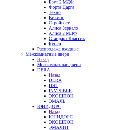
Брут 2 МДФ
Форта Царга
Техно
Викинг
Стройгост
Алиса Зеркало
Алиса 2 МДФ
Стандарт Классик
Купер
Распродажа входные
Межкомнатные двери
Назад
Межкомнатные двери
DERA
Назад
DERA
ПЭТ
INVISIBLE
ЭКОШПОН
ЭМАЛЬ
ЮНИДОРС
Назад
ЮНИДОРС
ЭКОШПОН
ЭМАЛИТ