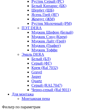
Рустик Серый (РС)
Белый Кипарис (БК)
Щербет (ЩБ)
Ясень Грей (ЯГ)
Жемчуг (ЖМ)
Рустик Молочный (РМ)
ПЭТ DERA
Мэджик Шифон (Белый)
Мэджик Сэнд (Крем)
Мэджик Лайт (Грей)
Мэджик (Графит)
Мэджик Тоффи
Эмаль DERA
Белый (БЛ)
Серый (ФГ)
Крем (Ral 7032)
Gravel
Jasper
Quartz
Серый (RAL7047)
Черно-серый (Ral 9011)
Для монтажа
Монтажная пена
Фильтр по параметрам