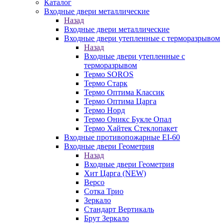
Каталог
Входные двери металлические
Назад
Входные двери металлические
Входные двери утепленные с терморазрывом
Назад
Входные двери утепленные с
терморазрывом
Термо SOROS
Термо Старк
Термо Оптима Классик
Термо Оптима Царга
Термо Норд
Термо Оникс Букле Опал
Термо Хайтек Стеклопакет
Входные противопожарные EI-60
Входные двери Геометрия
Назад
Входные двери Геометрия
Хит Царга (NEW)
Версо
Сотка Трио
Зеркало
Стандарт Вертикаль
Брут Зеркало