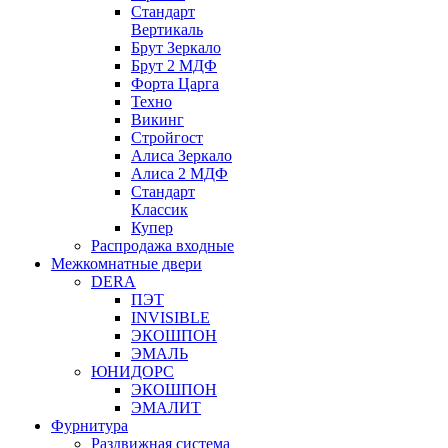
Стандарт
Вертикаль
Брут Зеркало
Брут 2 МДФ
Форта Царга
Техно
Викинг
Стройгост
Алиса Зеркало
Алиса 2 МДФ
Стандарт
Классик
Купер
Распродажа входные
Межкомнатные двери
DERA
ПЭТ
INVISIBLE
ЭКОШПОН
ЭМАЛЬ
ЮНИДОРС
ЭКОШПОН
ЭМАЛИТ
Фурнитура
Раздвижная система