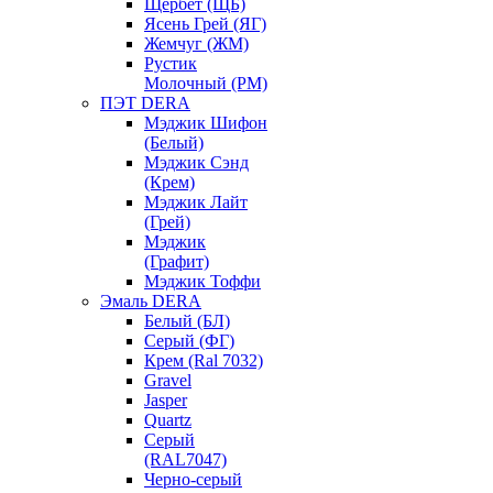
Щербет (ЩБ)
Ясень Грей (ЯГ)
Жемчуг (ЖМ)
Рустик
Молочный (РМ)
ПЭТ DERA
Мэджик Шифон
(Белый)
Мэджик Сэнд
(Крем)
Мэджик Лайт
(Грей)
Мэджик
(Графит)
Мэджик Тоффи
Эмаль DERA
Белый (БЛ)
Серый (ФГ)
Крем (Ral 7032)
Gravel
Jasper
Quartz
Серый
(RAL7047)
Черно-серый