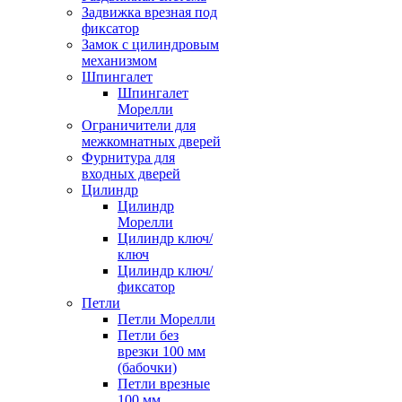
Задвижка врезная под
фиксатор
Замок с цилиндровым
механизмом
Шпингалет
Шпингалет
Морелли
Ограничители для
межкомнатных дверей
Фурнитура для
входных дверей
Цилиндр
Цилиндр
Морелли
Цилиндр ключ/
ключ
Цилиндр ключ/
фиксатор
Петли
Петли Морелли
Петли без
врезки 100 мм
(бабочки)
Петли врезные
100 мм