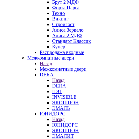
Брут 2 МДФ
Форта Царга
Техно
Викинг
Стройгост
Алиса Зеркало
Алиса 2 МДФ
Стандарт Классик
Купер
Распродажа входные
Межкомнатные двери
Назад
Межкомнатные двери
DERA
Назад
DERA
ПЭТ
INVISIBLE
ЭКОШПОН
ЭМАЛЬ
ЮНИДОРС
Назад
ЮНИДОРС
ЭКОШПОН
ЭМАЛИТ