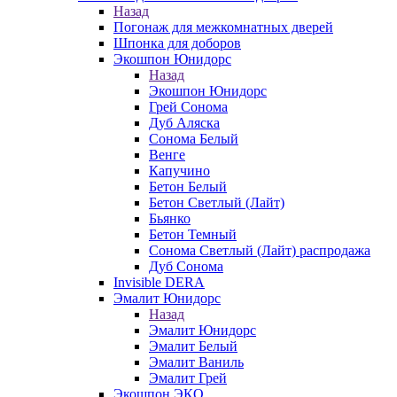
Назад
Погонаж для межкомнатных дверей
Шпонка для доборов
Экошпон Юнидорс
Назад
Экошпон Юнидорс
Грей Сонома
Дуб Аляска
Сонома Белый
Венге
Капучино
Бетон Белый
Бетон Светлый (Лайт)
Бьянко
Бетон Темный
Сонома Светлый (Лайт) распродажа
Дуб Сонома
Invisible DERA
Эмалит Юнидорс
Назад
Эмалит Юнидорс
Эмалит Белый
Эмалит Ваниль
Эмалит Грей
Экошпон ЭКО