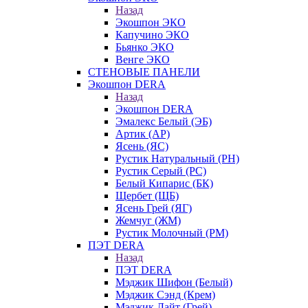
Назад
Экошпон ЭКО
Капучино ЭКО
Бьянко ЭКО
Венге ЭКО
СТЕНОВЫЕ ПАНЕЛИ
Экошпон DERA
Назад
Экошпон DERA
Эмалекс Белый (ЭБ)
Артик (АР)
Ясень (ЯС)
Рустик Натуральный (РН)
Рустик Серый (РС)
Белый Кипарис (БК)
Щербет (ЩБ)
Ясень Грей (ЯГ)
Жемчуг (ЖМ)
Рустик Молочный (РМ)
ПЭТ DERA
Назад
ПЭТ DERA
Мэджик Шифон (Белый)
Мэджик Сэнд (Крем)
Мэджик Лайт (Грей)