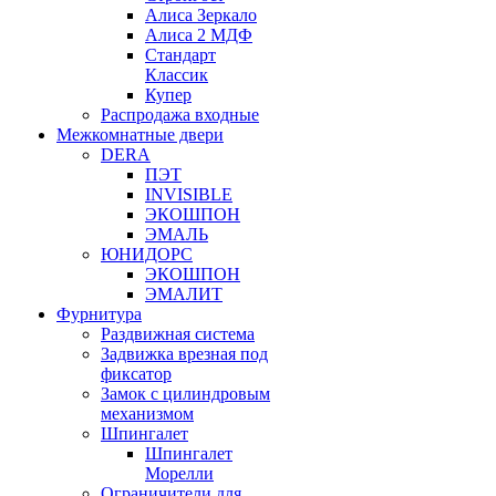
Алиса Зеркало
Алиса 2 МДФ
Стандарт
Классик
Купер
Распродажа входные
Межкомнатные двери
DERA
ПЭТ
INVISIBLE
ЭКОШПОН
ЭМАЛЬ
ЮНИДОРС
ЭКОШПОН
ЭМАЛИТ
Фурнитура
Раздвижная система
Задвижка врезная под
фиксатор
Замок с цилиндровым
механизмом
Шпингалет
Шпингалет
Морелли
Ограничители для