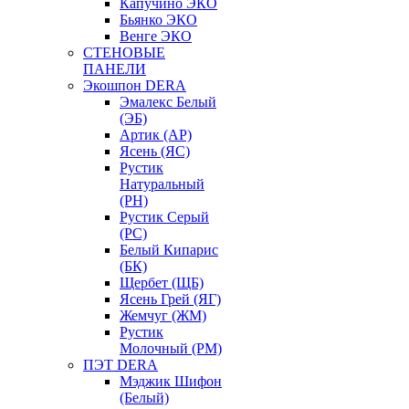
Капучино ЭКО
Бьянко ЭКО
Венге ЭКО
СТЕНОВЫЕ
ПАНЕЛИ
Экошпон DERA
Эмалекс Белый
(ЭБ)
Артик (АР)
Ясень (ЯС)
Рустик
Натуральный
(РН)
Рустик Серый
(РС)
Белый Кипарис
(БК)
Щербет (ЩБ)
Ясень Грей (ЯГ)
Жемчуг (ЖМ)
Рустик
Молочный (РМ)
ПЭТ DERA
Мэджик Шифон
(Белый)