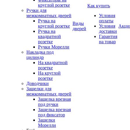
круглой розетке
Как купить
Ручки для
межкомнатных дверей
Условия
Ручка на
оплаты
Виды
круглой розетке
Условия
Акци
дверей
Ручка на
доставки
квадратной
Гарантия
розетке
на товар
Ручки Морелли
Накладка под
цилиндр
На квадратной
розетке
На круглой
розетке
Доводчики
Защелки для
межкомнатных дверей
Защелка врезная
под ручки
Защелка врезная
под фиксатор
Защелки
Морелли