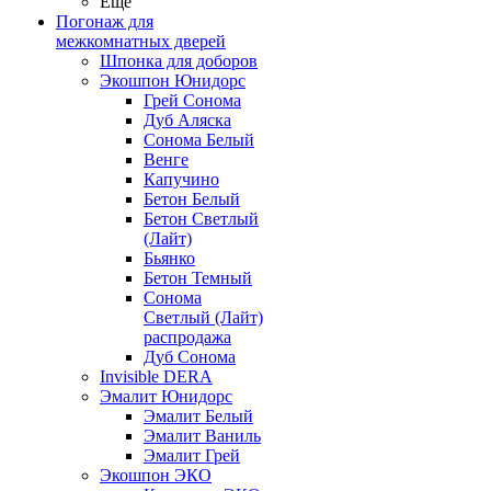
Ещё
Погонаж для
межкомнатных дверей
Шпонка для доборов
Экошпон Юнидорс
Грей Сонома
Дуб Аляска
Сонома Белый
Венге
Капучино
Бетон Белый
Бетон Светлый
(Лайт)
Бьянко
Бетон Темный
Сонома
Светлый (Лайт)
распродажа
Дуб Сонома
Invisible DERA
Эмалит Юнидорс
Эмалит Белый
Эмалит Ваниль
Эмалит Грей
Экошпон ЭКО