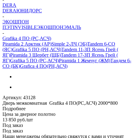
DERA
DERA
ЮНИДОРС
-
ЭКОШПОН
ПЭТ
INVISIBLE
ЭКОШПОН
ЭМАЛЬ
-
Grafika 4 ПО (РС,АСЧ)
Piramida 2 Арктик (АР)
Simple 2-ЛЧ (ЭБ)
Tandem 6-CO
(ЯC)
Grafika 5 ПО (РН,АСЧ)
Tandem 11-ЗП Ясень Грей (
ЯГ)
Piramida 3 Щербет (ЩБ)
Tandem 17-ЗП Ясень Грей (
ЯГ)
Grafika 5 ПО (РС,АСЧ)
Piramida 1 Жемчуг (ЖМ)
Тандем 6-
СО (БК)
Grafica 4 ПО(РН,АСЧ)
Артикул:
43128
Дверь межкомнатная Grafika 4 ПО(РС,АСЧ) 2000*800
Подробнее
Цена за дверное полотно
13 850
руб.
/шт
Под заказ
Под заказ
Наши менеджеры обязательно свяжутся с вами и уточнят