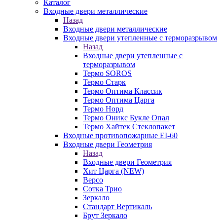
Каталог
Входные двери металлические
Назад
Входные двери металлические
Входные двери утепленные с терморазрывом
Назад
Входные двери утепленные с
терморазрывом
Термо SOROS
Термо Старк
Термо Оптима Классик
Термо Оптима Царга
Термо Норд
Термо Оникс Букле Опал
Термо Хайтек Стеклопакет
Входные противопожарные EI-60
Входные двери Геометрия
Назад
Входные двери Геометрия
Хит Царга (NEW)
Версо
Сотка Трио
Зеркало
Стандарт Вертикаль
Брут Зеркало