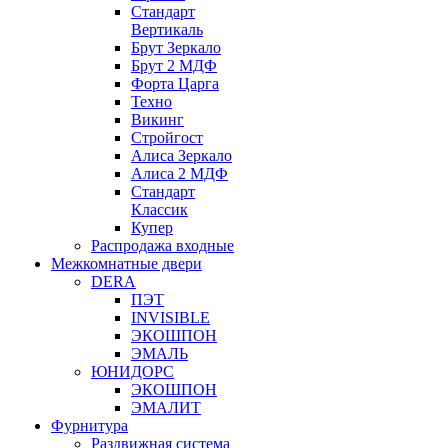
Стандарт
Вертикаль
Брут Зеркало
Брут 2 МДФ
Форта Царга
Техно
Викинг
Стройгост
Алиса Зеркало
Алиса 2 МДФ
Стандарт
Классик
Купер
Распродажа входные
Межкомнатные двери
DERA
ПЭТ
INVISIBLE
ЭКОШПОН
ЭМАЛЬ
ЮНИДОРС
ЭКОШПОН
ЭМАЛИТ
Фурнитура
Раздвижная система