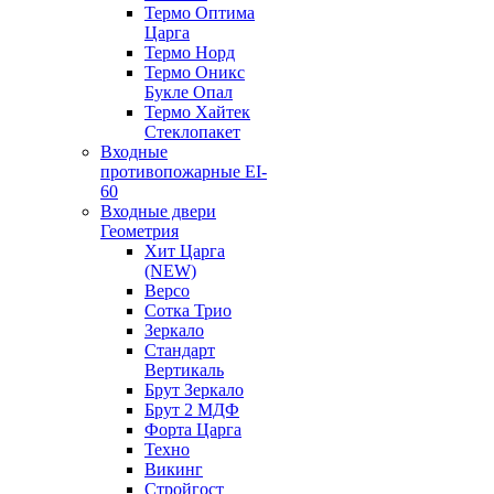
Термо Оптима
Царга
Термо Норд
Термо Оникс
Букле Опал
Термо Хайтек
Стеклопакет
Входные
противопожарные EI-
60
Входные двери
Геометрия
Хит Царга
(NEW)
Версо
Сотка Трио
Зеркало
Стандарт
Вертикаль
Брут Зеркало
Брут 2 МДФ
Форта Царга
Техно
Викинг
Стройгост