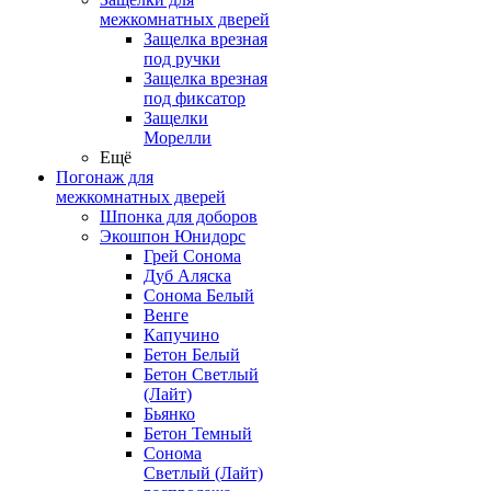
межкомнатных дверей
Защелка врезная
под ручки
Защелка врезная
под фиксатор
Защелки
Морелли
Ещё
Погонаж для
межкомнатных дверей
Шпонка для доборов
Экошпон Юнидорс
Грей Сонома
Дуб Аляска
Сонома Белый
Венге
Капучино
Бетон Белый
Бетон Светлый
(Лайт)
Бьянко
Бетон Темный
Сонома
Светлый (Лайт)