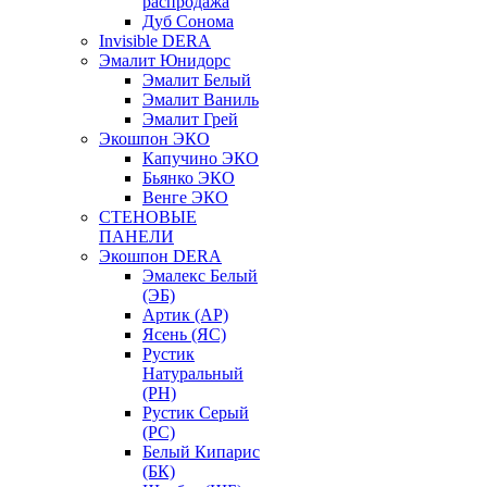
распродажа
Дуб Сонома
Invisible DERA
Эмалит Юнидорс
Эмалит Белый
Эмалит Ваниль
Эмалит Грей
Экошпон ЭКО
Капучино ЭКО
Бьянко ЭКО
Венге ЭКО
СТЕНОВЫЕ
ПАНЕЛИ
Экошпон DERA
Эмалекс Белый
(ЭБ)
Артик (АР)
Ясень (ЯС)
Рустик
Натуральный
(РН)
Рустик Серый
(РС)
Белый Кипарис
(БК)