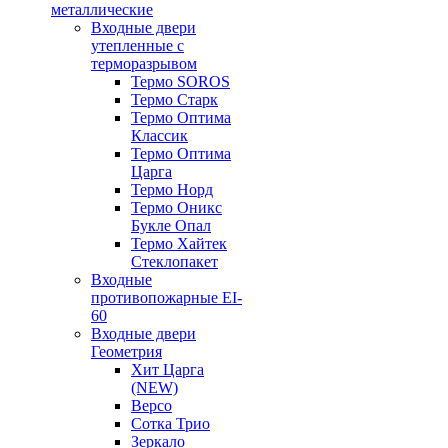
металлические
Входные двери
утепленные с
терморазрывом
Термо SOROS
Термо Старк
Термо Оптима
Классик
Термо Оптима
Царга
Термо Норд
Термо Оникс
Букле Опал
Термо Хайтек
Стеклопакет
Входные
противопожарные EI-
60
Входные двери
Геометрия
Хит Царга
(NEW)
Версо
Сотка Трио
Зеркало