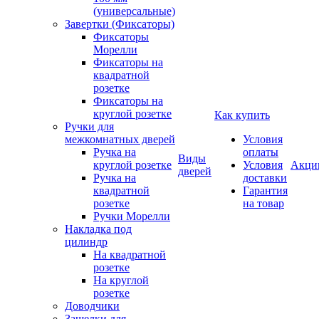
(универсальные)
Завертки (Фиксаторы)
Фиксаторы
Морелли
Фиксаторы на
квадратной
розетке
Фиксаторы на
круглой розетке
Как купить
Ручки для
межкомнатных дверей
Условия
Ручка на
оплаты
Виды
круглой розетке
Условия
Акци
дверей
Ручка на
доставки
квадратной
Гарантия
розетке
на товар
Ручки Морелли
Накладка под
цилиндр
На квадратной
розетке
На круглой
розетке
Доводчики
Защелки для