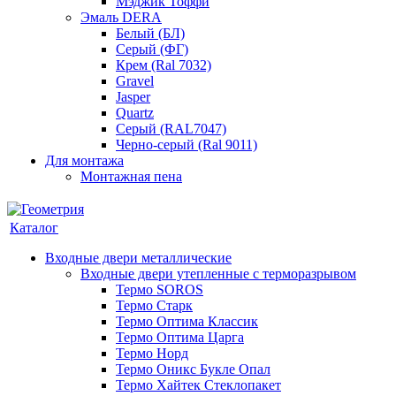
Мэджик Тоффи
Эмаль DERA
Белый (БЛ)
Серый (ФГ)
Крем (Ral 7032)
Gravel
Jasper
Quartz
Серый (RAL7047)
Черно-серый (Ral 9011)
Для монтажа
Монтажная пена
Каталог
Входные двери металлические
Входные двери утепленные с терморазрывом
Термо SOROS
Термо Старк
Термо Оптима Классик
Термо Оптима Царга
Термо Норд
Термо Оникс Букле Опал
Термо Хайтек Стеклопакет