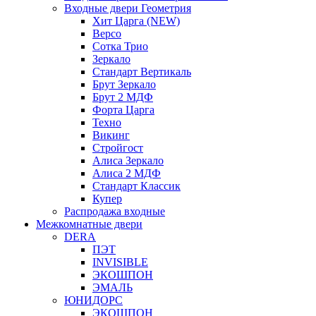
Входные двери Геометрия
Хит Царга (NEW)
Версо
Сотка Трио
Зеркало
Стандарт Вертикаль
Брут Зеркало
Брут 2 МДФ
Форта Царга
Техно
Викинг
Стройгост
Алиса Зеркало
Алиса 2 МДФ
Стандарт Классик
Купер
Распродажа входные
Межкомнатные двери
DERA
ПЭТ
INVISIBLE
ЭКОШПОН
ЭМАЛЬ
ЮНИДОРС
ЭКОШПОН