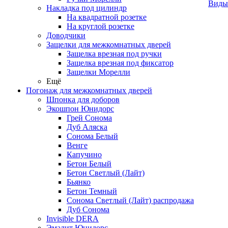
Виды
Накладка под цилиндр
На квадратной розетке
На круглой розетке
Доводчики
Защелки для межкомнатных дверей
Защелка врезная под ручки
Защелка врезная под фиксатор
Защелки Морелли
Ещё
Погонаж для межкомнатных дверей
Шпонка для доборов
Экошпон Юнидорс
Грей Сонома
Дуб Аляска
Сонома Белый
Венге
Капучино
Бетон Белый
Бетон Светлый (Лайт)
Бьянко
Бетон Темный
Сонома Светлый (Лайт) распродажа
Дуб Сонома
Invisible DERA
Эмалит Юнидорс