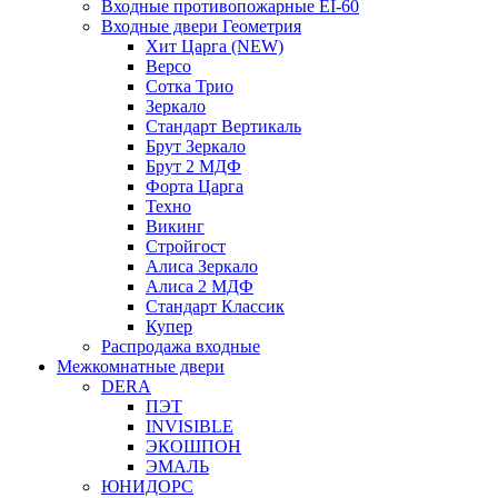
Входные противопожарные EI-60
Входные двери Геометрия
Хит Царга (NEW)
Версо
Сотка Трио
Зеркало
Стандарт Вертикаль
Брут Зеркало
Брут 2 МДФ
Форта Царга
Техно
Викинг
Стройгост
Алиса Зеркало
Алиса 2 МДФ
Стандарт Классик
Купер
Распродажа входные
Межкомнатные двери
DERA
ПЭТ
INVISIBLE
ЭКОШПОН
ЭМАЛЬ
ЮНИДОРС