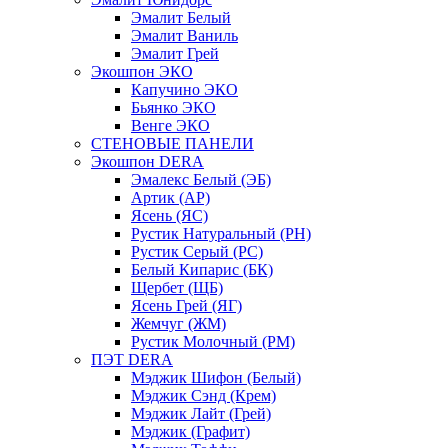
Эмалит Белый
Эмалит Ваниль
Эмалит Грей
Экошпон ЭКО
Капучино ЭКО
Бьянко ЭКО
Венге ЭКО
СТЕНОВЫЕ ПАНЕЛИ
Экошпон DERA
Эмалекс Белый (ЭБ)
Артик (АР)
Ясень (ЯС)
Рустик Натуральный (РН)
Рустик Серый (РС)
Белый Кипарис (БК)
Щербет (ЩБ)
Ясень Грей (ЯГ)
Жемчуг (ЖМ)
Рустик Молочный (РМ)
ПЭТ DERA
Мэджик Шифон (Белый)
Мэджик Сэнд (Крем)
Мэджик Лайт (Грей)
Мэджик (Графит)