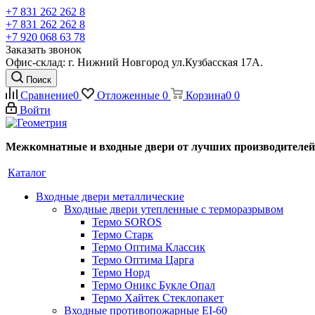
+7 831 262 262 8
+7 831 262 262 8
+7 920 068 63 78
Заказать звонок
Офис-склад: г. Нижний Новгород ул.Кузбасская 17А.
Поиск
Сравнение
0
Отложенные
0
Корзина
0
0
Войти
Межкомнатные и входные двери от лучших производителей
Каталог
Входные двери металлические
Входные двери утепленные с терморазрывом
Термо SOROS
Термо Старк
Термо Оптима Классик
Термо Оптима Царга
Термо Норд
Термо Оникс Букле Опал
Термо Хайтек Стеклопакет
Входные противопожарные EI-60