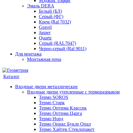
Мэджик Тоффи
Эмаль DERA
Белый (БЛ)
Серый (ФГ)
Крем (Ral 7032)
Gravel
Jasper
Quartz
Серый (RAL7047)
Черно-серый (Ral 9011)
Для монтажа
Монтажная пена
Каталог
Входные двери металлические
Входные двери утепленные с терморазрывом
Термо SOROS
Термо Старк
Термо Оптима Классик
Термо Оптима Царга
Термо Норд
Термо Оникс Букле Опал
Термо Хайтек Стеклопакет