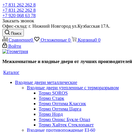
+7 831 262 262 8
+7 831 262 262 8
+7 920 068 63 78
Заказать звонок
Офис-склад: г. Нижний Новгород ул.Кузбасская 17А.
Поиск
Сравнение
0
Отложенные
0
Корзина
0
0
Войти
Межкомнатные и входные двери от лучших производителей
Каталог
Входные двери металлические
Входные двери утепленные с терморазрывом
Термо SOROS
Термо Старк
Термо Оптима Классик
Термо Оптима Царга
Термо Норд
Термо Оникс Букле Опал
Термо Хайтек Стеклопакет
Входные противопожарные EI-60