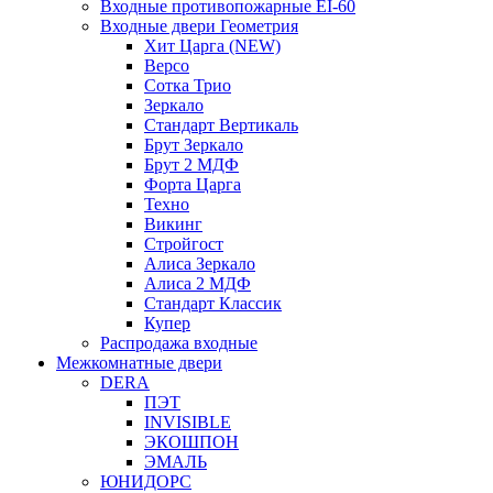
Входные противопожарные EI-60
Входные двери Геометрия
Хит Царга (NEW)
Версо
Сотка Трио
Зеркало
Стандарт Вертикаль
Брут Зеркало
Брут 2 МДФ
Форта Царга
Техно
Викинг
Стройгост
Алиса Зеркало
Алиса 2 МДФ
Стандарт Классик
Купер
Распродажа входные
Межкомнатные двери
DERA
ПЭТ
INVISIBLE
ЭКОШПОН
ЭМАЛЬ
ЮНИДОРС