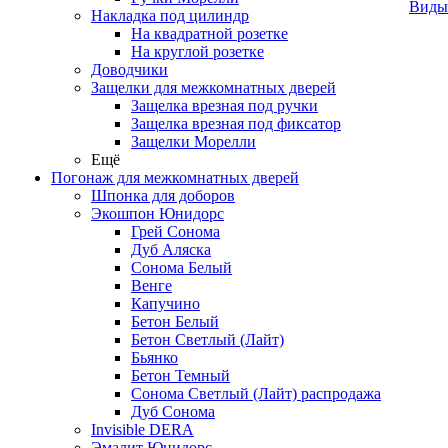
Виды
Накладка под цилиндр
На квадратной розетке
На круглой розетке
Доводчики
Защелки для межкомнатных дверей
Защелка врезная под ручки
Защелка врезная под фиксатор
Защелки Морелли
Ещё
Погонаж для межкомнатных дверей
Шпонка для доборов
Экошпон Юнидорс
Грей Сонома
Дуб Аляска
Сонома Белый
Венге
Капучино
Бетон Белый
Бетон Светлый (Лайт)
Бьянко
Бетон Темный
Сонома Светлый (Лайт) распродажа
Дуб Сонома
Invisible DERA
Эмалит Юнидорс