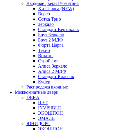
Входные двери Геометрия
Хит Царга (NEW)
Версо
Сотка Трио
Зеркало
Стандарт Вертикаль
Брут Зеркало
Брут 2 МДФ
Форта Царга
Техно
Викинг
Стройгост
Алиса Зеркало
Алиса 2 МДФ
Стандарт Классик
Купер
Распродажа входные
Межкомнатные двери
DERA
ПЭТ
INVISIBLE
ЭКОШПОН
ЭМАЛЬ
ЮНИДОРС
ЭКОШПОН