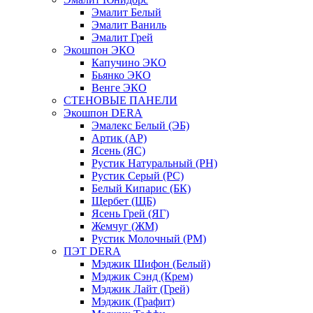
Эмалит Белый
Эмалит Ваниль
Эмалит Грей
Экошпон ЭКО
Капучино ЭКО
Бьянко ЭКО
Венге ЭКО
СТЕНОВЫЕ ПАНЕЛИ
Экошпон DERA
Эмалекс Белый (ЭБ)
Артик (АР)
Ясень (ЯС)
Рустик Натуральный (РН)
Рустик Серый (РС)
Белый Кипарис (БК)
Щербет (ЩБ)
Ясень Грей (ЯГ)
Жемчуг (ЖМ)
Рустик Молочный (РМ)
ПЭТ DERA
Мэджик Шифон (Белый)
Мэджик Сэнд (Крем)
Мэджик Лайт (Грей)
Мэджик (Графит)