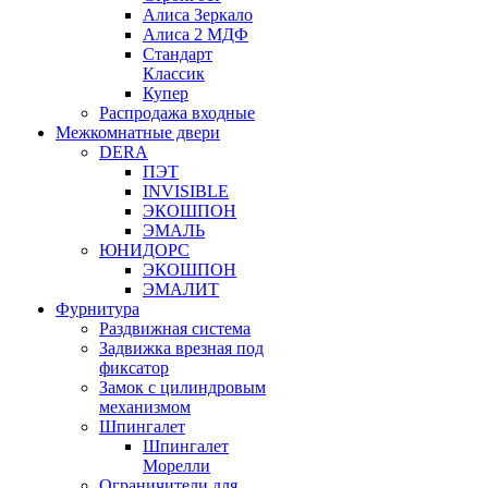
Алиса Зеркало
Алиса 2 МДФ
Стандарт
Классик
Купер
Распродажа входные
Межкомнатные двери
DERA
ПЭТ
INVISIBLE
ЭКОШПОН
ЭМАЛЬ
ЮНИДОРС
ЭКОШПОН
ЭМАЛИТ
Фурнитура
Раздвижная система
Задвижка врезная под
фиксатор
Замок с цилиндровым
механизмом
Шпингалет
Шпингалет
Морелли
Ограничители для