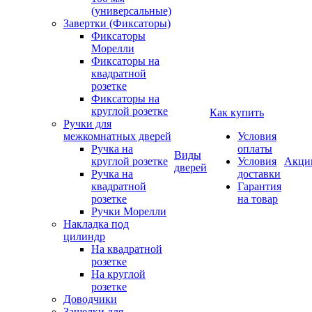
(универсальные)
Завертки (Фиксаторы)
Фиксаторы
Морелли
Фиксаторы на
квадратной
розетке
Фиксаторы на
круглой розетке
Как купить
Ручки для
межкомнатных дверей
Условия
Ручка на
оплаты
Виды
круглой розетке
Условия
Акци
дверей
Ручка на
доставки
квадратной
Гарантия
розетке
на товар
Ручки Морелли
Накладка под
цилиндр
На квадратной
розетке
На круглой
розетке
Доводчики
Защелки для