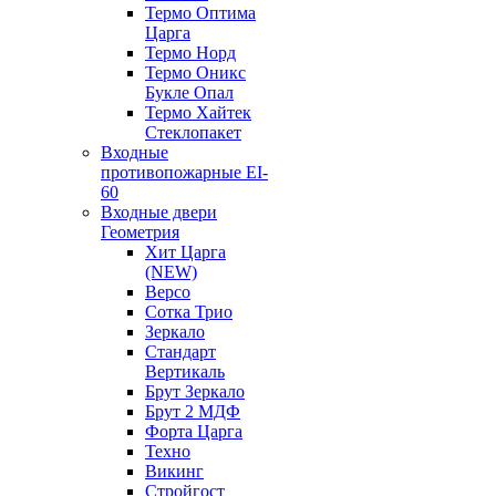
Термо Оптима
Царга
Термо Норд
Термо Оникс
Букле Опал
Термо Хайтек
Стеклопакет
Входные
противопожарные EI-
60
Входные двери
Геометрия
Хит Царга
(NEW)
Версо
Сотка Трио
Зеркало
Стандарт
Вертикаль
Брут Зеркало
Брут 2 МДФ
Форта Царга
Техно
Викинг
Стройгост