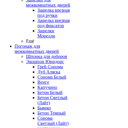
межкомнатных дверей
Защелка врезная
под ручки
Защелка врезная
под фиксатор
Защелки
Морелли
Ещё
Погонаж для
межкомнатных дверей
Шпонка для доборов
Экошпон Юнидорс
Грей Сонома
Дуб Аляска
Сонома Белый
Венге
Капучино
Бетон Белый
Бетон Светлый
(Лайт)
Бьянко
Бетон Темный
Сонома
Светлый (Лайт)