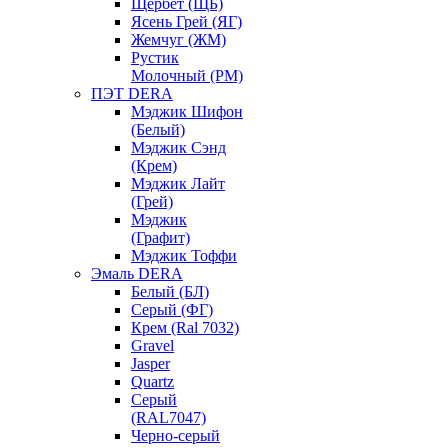
Щербет (ЩБ)
Ясень Грей (ЯГ)
Жемчуг (ЖМ)
Рустик
Молочный (РМ)
ПЭТ DERA
Мэджик Шифон
(Белый)
Мэджик Сэнд
(Крем)
Мэджик Лайт
(Грей)
Мэджик
(Графит)
Мэджик Тоффи
Эмаль DERA
Белый (БЛ)
Серый (ФГ)
Крем (Ral 7032)
Gravel
Jasper
Quartz
Серый
(RAL7047)
Черно-серый