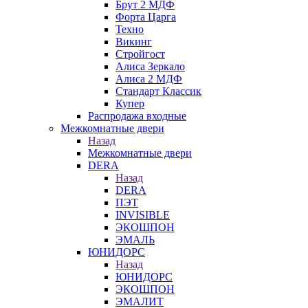
Брут 2 МДФ
Форта Царга
Техно
Викинг
Стройгост
Алиса Зеркало
Алиса 2 МДФ
Стандарт Классик
Купер
Распродажа входные
Межкомнатные двери
Назад
Межкомнатные двери
DERA
Назад
DERA
ПЭТ
INVISIBLE
ЭКОШПОН
ЭМАЛЬ
ЮНИДОРС
Назад
ЮНИДОРС
ЭКОШПОН
ЭМАЛИТ