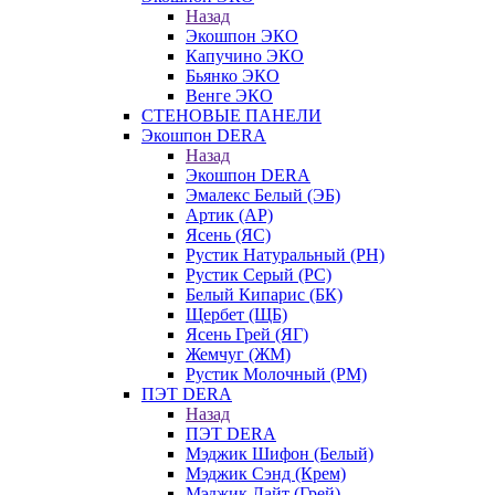
Назад
Экошпон ЭКО
Капучино ЭКО
Бьянко ЭКО
Венге ЭКО
СТЕНОВЫЕ ПАНЕЛИ
Экошпон DERA
Назад
Экошпон DERA
Эмалекс Белый (ЭБ)
Артик (АР)
Ясень (ЯС)
Рустик Натуральный (РН)
Рустик Серый (РС)
Белый Кипарис (БК)
Щербет (ЩБ)
Ясень Грей (ЯГ)
Жемчуг (ЖМ)
Рустик Молочный (РМ)
ПЭТ DERA
Назад
ПЭТ DERA
Мэджик Шифон (Белый)
Мэджик Сэнд (Крем)
Мэджик Лайт (Грей)