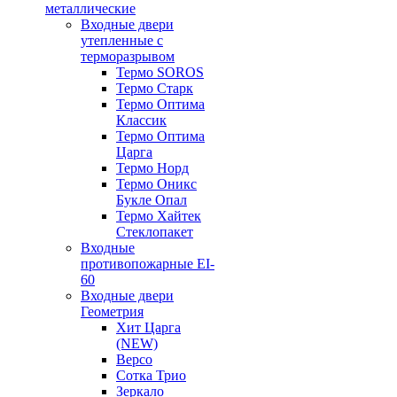
металлические
Входные двери
утепленные с
терморазрывом
Термо SOROS
Термо Старк
Термо Оптима
Классик
Термо Оптима
Царга
Термо Норд
Термо Оникс
Букле Опал
Термо Хайтек
Стеклопакет
Входные
противопожарные EI-
60
Входные двери
Геометрия
Хит Царга
(NEW)
Версо
Сотка Трио
Зеркало