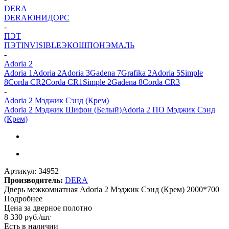
DERA
DERA
ЮНИДОРС
-
ПЭТ
ПЭТ
INVISIBLE
ЭКОШПОН
ЭМАЛЬ
-
Adoria 2
Adoria 1
Adoria 2
Adoria 3
Gadena 7
Grafika 2
Adoria 5
Simple
8
Corda CR2
Corda CR1
Simple 2
Gadena 8
Corda CR3
-
Adoria 2 Мэджик Сэнд (Крем)
Adoria 2 Мэджик Шифон (Белый)
Adoria 2 ПО Мэджик Сэнд
(Крем)
Артикул:
34952
Производитель:
DERA
Дверь межкомнатная Adoria 2 Мэджик Сэнд (Крем) 2000*700
Подробнее
Цена за дверное полотно
8 330
руб.
/шт
Есть в наличии