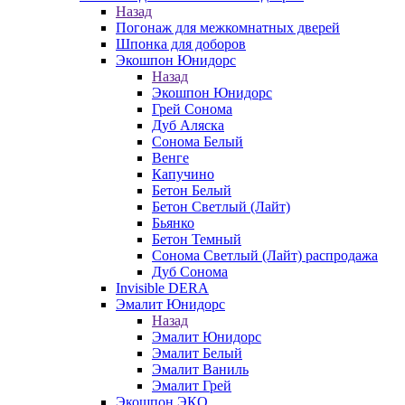
Назад
Погонаж для межкомнатных дверей
Шпонка для доборов
Экошпон Юнидорс
Назад
Экошпон Юнидорс
Грей Сонома
Дуб Аляска
Сонома Белый
Венге
Капучино
Бетон Белый
Бетон Светлый (Лайт)
Бьянко
Бетон Темный
Сонома Светлый (Лайт) распродажа
Дуб Сонома
Invisible DERA
Эмалит Юнидорс
Назад
Эмалит Юнидорс
Эмалит Белый
Эмалит Ваниль
Эмалит Грей
Экошпон ЭКО