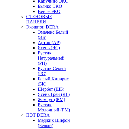
Капучино ЭКО
Бьянко ЭКО
Венге ЭКО
СТЕНОВЫЕ
ПАНЕЛИ
Экошпон DERA
Эмалекс Белый
(ЭБ)
Артик (АР)
Ясень (ЯС)
Рустик
Натуральный
(РН)
Рустик Серый
(РС)
Белый Кипарис
(БК)
Щербет (ЩБ)
Ясень Грей (ЯГ)
Жемчуг (ЖМ)
Рустик
Молочный (РМ)
ПЭТ DERA
Мэджик Шифон
(Белый)