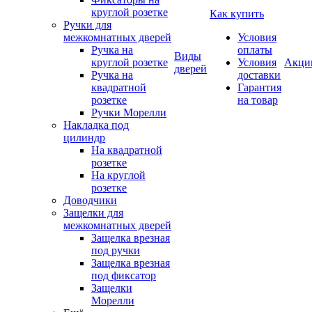
круглой розетке
Как купить
Ручки для
межкомнатных дверей
Условия
Ручка на
оплаты
Виды
круглой розетке
Условия
Акци
дверей
Ручка на
доставки
квадратной
Гарантия
розетке
на товар
Ручки Морелли
Накладка под
цилиндр
На квадратной
розетке
На круглой
розетке
Доводчики
Защелки для
межкомнатных дверей
Защелка врезная
под ручки
Защелка врезная
под фиксатор
Защелки
Морелли