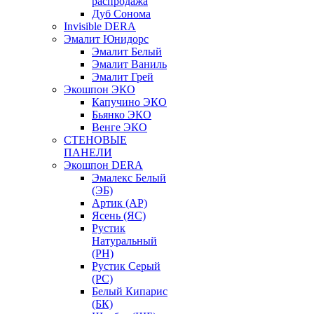
распродажа
Дуб Сонома
Invisible DERA
Эмалит Юнидорс
Эмалит Белый
Эмалит Ваниль
Эмалит Грей
Экошпон ЭКО
Капучино ЭКО
Бьянко ЭКО
Венге ЭКО
СТЕНОВЫЕ
ПАНЕЛИ
Экошпон DERA
Эмалекс Белый
(ЭБ)
Артик (АР)
Ясень (ЯС)
Рустик
Натуральный
(РН)
Рустик Серый
(РС)
Белый Кипарис
(БК)