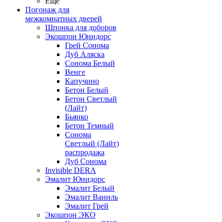
Ещё
Погонаж для
межкомнатных дверей
Шпонка для доборов
Экошпон Юнидорс
Грей Сонома
Дуб Аляска
Сонома Белый
Венге
Капучино
Бетон Белый
Бетон Светлый
(Лайт)
Бьянко
Бетон Темный
Сонома
Светлый (Лайт)
распродажа
Дуб Сонома
Invisible DERA
Эмалит Юнидорс
Эмалит Белый
Эмалит Ваниль
Эмалит Грей
Экошпон ЭКО