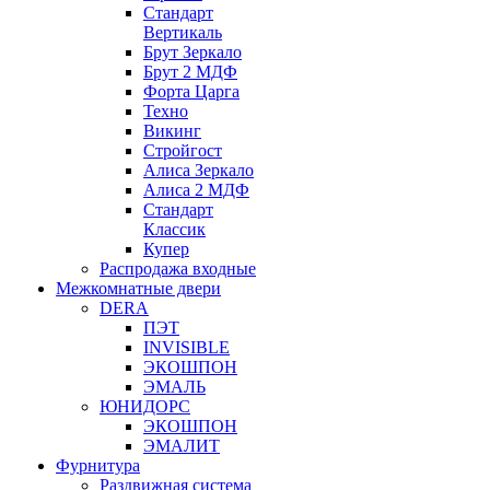
Стандарт
Вертикаль
Брут Зеркало
Брут 2 МДФ
Форта Царга
Техно
Викинг
Стройгост
Алиса Зеркало
Алиса 2 МДФ
Стандарт
Классик
Купер
Распродажа входные
Межкомнатные двери
DERA
ПЭТ
INVISIBLE
ЭКОШПОН
ЭМАЛЬ
ЮНИДОРС
ЭКОШПОН
ЭМАЛИТ
Фурнитура
Раздвижная система