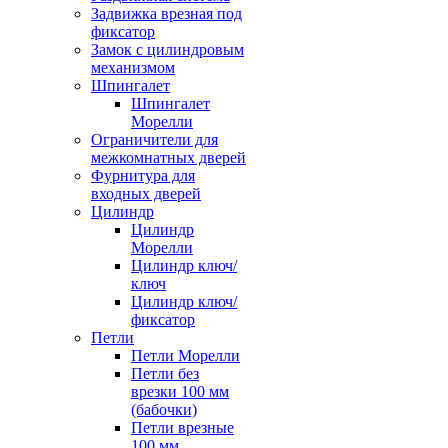
Задвижка врезная под
фиксатор
Замок с цилиндровым
механизмом
Шпингалет
Шпингалет
Морелли
Ограничители для
межкомнатных дверей
Фурнитура для
входных дверей
Цилиндр
Цилиндр
Морелли
Цилиндр ключ/
ключ
Цилиндр ключ/
фиксатор
Петли
Петли Морелли
Петли без
врезки 100 мм
(бабочки)
Петли врезные
100 мм