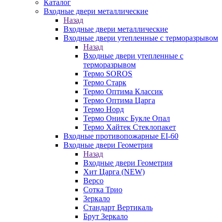
Каталог
Входные двери металлические
Назад
Входные двери металлические
Входные двери утепленные с терморазрывом
Назад
Входные двери утепленные с
терморазрывом
Термо SOROS
Термо Старк
Термо Оптима Классик
Термо Оптима Царга
Термо Норд
Термо Оникс Букле Опал
Термо Хайтек Стеклопакет
Входные противопожарные EI-60
Входные двери Геометрия
Назад
Входные двери Геометрия
Хит Царга (NEW)
Версо
Сотка Трио
Зеркало
Стандарт Вертикаль
Брут Зеркало