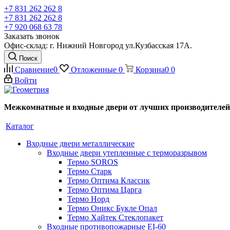
+7 831 262 262 8
+7 831 262 262 8
+7 920 068 63 78
Заказать звонок
Офис-склад: г. Нижний Новгород ул.Кузбасская 17А.
Поиск
Сравнение
0
Отложенные
0
Корзина
0
0
Войти
Межкомнатные и входные двери от лучших производителей
Каталог
Входные двери металлические
Входные двери утепленные с терморазрывом
Термо SOROS
Термо Старк
Термо Оптима Классик
Термо Оптима Царга
Термо Норд
Термо Оникс Букле Опал
Термо Хайтек Стеклопакет
Входные противопожарные EI-60