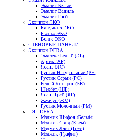
Эмалит Белый
Эмалит Ваниль
Эмалит Грей
Экошпон ЭКО
Капучино ЭКО
Бьянко ЭКО
Венге ЭКО
СТЕНОВЫЕ ПАНЕЛИ
Экошпон DERA
Эмалекс Белый (ЭБ)
Артик (АР)
Ясень (ЯС)
Рустик Натуральный (РН)
Рустик Серый (РС)
Белый Кипарис (БК)
Щербет (ЩБ)
Ясень Грей (ЯГ)
Жемчуг (ЖМ)
Рустик Молочный (РМ)
ПЭТ DERA
Мэджик Шифон (Белый)
Мэджик Сэнд (Крем)
Мэджик Лайт (Грей)
Мэджик (Графит)