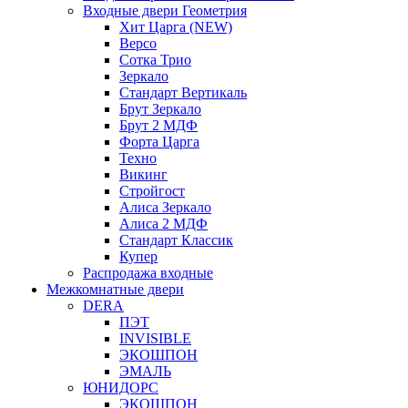
Входные двери Геометрия
Хит Царга (NEW)
Версо
Сотка Трио
Зеркало
Стандарт Вертикаль
Брут Зеркало
Брут 2 МДФ
Форта Царга
Техно
Викинг
Стройгост
Алиса Зеркало
Алиса 2 МДФ
Стандарт Классик
Купер
Распродажа входные
Межкомнатные двери
DERA
ПЭТ
INVISIBLE
ЭКОШПОН
ЭМАЛЬ
ЮНИДОРС
ЭКОШПОН