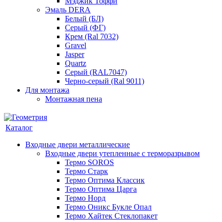
Мэджик Тоффи
Эмаль DERA
Белый (БЛ)
Серый (ФГ)
Крем (Ral 7032)
Gravel
Jasper
Quartz
Серый (RAL7047)
Черно-серый (Ral 9011)
Для монтажа
Монтажная пена
Каталог
Входные двери металлические
Входные двери утепленные с терморазрывом
Термо SOROS
Термо Старк
Термо Оптима Классик
Термо Оптима Царга
Термо Норд
Термо Оникс Букле Опал
Термо Хайтек Стеклопакет