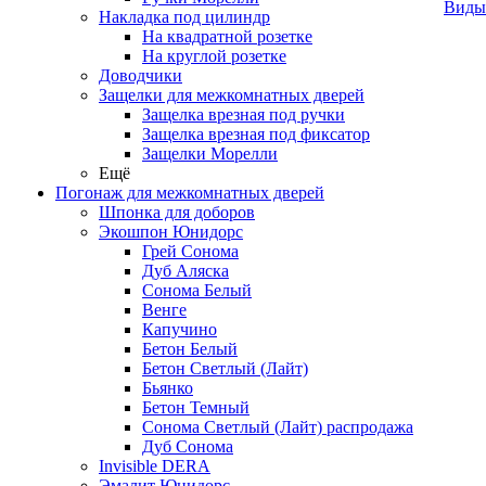
Виды
Накладка под цилиндр
На квадратной розетке
На круглой розетке
Доводчики
Защелки для межкомнатных дверей
Защелка врезная под ручки
Защелка врезная под фиксатор
Защелки Морелли
Ещё
Погонаж для межкомнатных дверей
Шпонка для доборов
Экошпон Юнидорс
Грей Сонома
Дуб Аляска
Сонома Белый
Венге
Капучино
Бетон Белый
Бетон Светлый (Лайт)
Бьянко
Бетон Темный
Сонома Светлый (Лайт) распродажа
Дуб Сонома
Invisible DERA
Эмалит Юнидорс