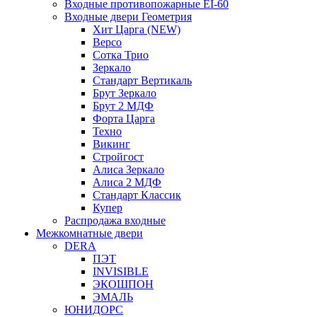
Входные противопожарные EI-60
Входные двери Геометрия
Хит Царга (NEW)
Версо
Сотка Трио
Зеркало
Стандарт Вертикаль
Брут Зеркало
Брут 2 МДФ
Форта Царга
Техно
Викинг
Стройгост
Алиса Зеркало
Алиса 2 МДФ
Стандарт Классик
Купер
Распродажа входные
Межкомнатные двери
DERA
ПЭТ
INVISIBLE
ЭКОШПОН
ЭМАЛЬ
ЮНИДОРС