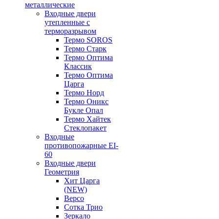
металлические
Входные двери
утепленные с
терморазрывом
Термо SOROS
Термо Старк
Термо Оптима
Классик
Термо Оптима
Царга
Термо Норд
Термо Оникс
Букле Опал
Термо Хайтек
Стеклопакет
Входные
противопожарные EI-
60
Входные двери
Геометрия
Хит Царга
(NEW)
Версо
Сотка Трио
Зеркало