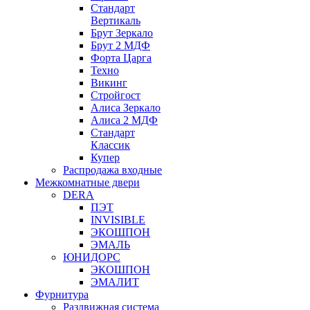
Стандарт
Вертикаль
Брут Зеркало
Брут 2 МДФ
Форта Царга
Техно
Викинг
Стройгост
Алиса Зеркало
Алиса 2 МДФ
Стандарт
Классик
Купер
Распродажа входные
Межкомнатные двери
DERA
ПЭТ
INVISIBLE
ЭКОШПОН
ЭМАЛЬ
ЮНИДОРС
ЭКОШПОН
ЭМАЛИТ
Фурнитура
Раздвижная система