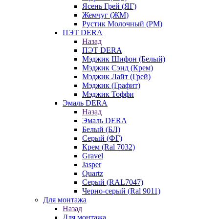
Ясень Грей (ЯГ)
Жемчуг (ЖМ)
Рустик Молочный (РМ)
ПЭТ DERA
Назад
ПЭТ DERA
Мэджик Шифон (Белый)
Мэджик Сэнд (Крем)
Мэджик Лайт (Грей)
Мэджик (Графит)
Мэджик Тоффи
Эмаль DERA
Назад
Эмаль DERA
Белый (БЛ)
Серый (ФГ)
Крем (Ral 7032)
Gravel
Jasper
Quartz
Серый (RAL7047)
Черно-серый (Ral 9011)
Для монтажа
Назад
Для монтажа