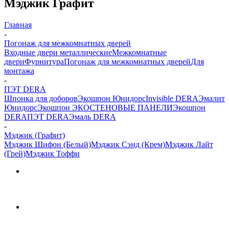
Мэджик Графит
Главная
-
Погонаж для межкомнатных дверей
Входные двери металлические
Межкомнатные
двери
Фурнитура
Погонаж для межкомнатных дверей
Для
монтажа
-
ПЭТ DERA
Шпонка для доборов
Экошпон Юнидорс
Invisible DERA
Эмалит
Юнидорс
Экошпон ЭКО
СТЕНОВЫЕ ПАНЕЛИ
Экошпон
DERA
ПЭТ DERA
Эмаль DERA
-
Мэджик (Графит)
Мэджик Шифон (Белый)
Мэджик Сэнд (Крем)
Мэджик Лайт
(Грей)
Мэджик Тоффи