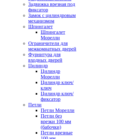
Задвижка врезная под
фиксатор
Замок с цилиндровым
механизмом
Шпингалет
Шпингалет
Морелли
Ограничители для
межкомнатных дверей
Фурнитура для
входных дверей
Цилиндр
Цилиндр
Морелли
Цилиндр ключ/
ключ
Цилиндр ключ/
фиксатор
Петли
Петли Морелли
Петли без
врезки 100 мм
(бабочки)
Петли врезные
100 мм