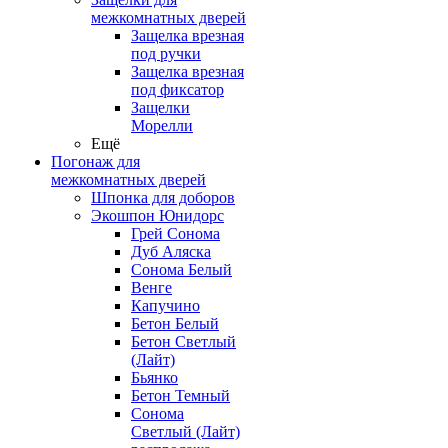
межкомнатных дверей
Защелка врезная
под ручки
Защелка врезная
под фиксатор
Защелки
Морелли
Ещё
Погонаж для
межкомнатных дверей
Шпонка для доборов
Экошпон Юнидорс
Грей Сонома
Дуб Аляска
Сонома Белый
Венге
Капучино
Бетон Белый
Бетон Светлый
(Лайт)
Бьянко
Бетон Темный
Сонома
Светлый (Лайт)