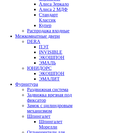
Алиса Зеркало
Алиса 2 МДФ
Стандарт
Классик
Купер
Распродажа входные
Межкомнатные двери
DERA
ПЭТ
INVISIBLE
ЭКОШПОН
ЭМАЛЬ
ЮНИДОРС
ЭКОШПОН
ЭМАЛИТ
Фурнитура
Раздвижная система
Задвижка врезная под
фиксатор
Замок с цилиндровым
механизмом
Шпингалет
Шпингалет
Морелли
Ограничители для