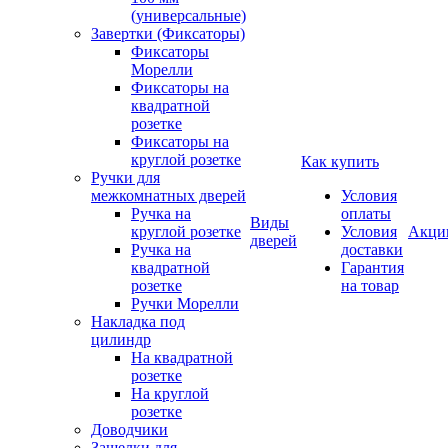
(универсальные)
Завертки (Фиксаторы)
Фиксаторы
Морелли
Фиксаторы на
квадратной
розетке
Фиксаторы на
круглой розетке
Как купить
Ручки для
межкомнатных дверей
Условия
Ручка на
оплаты
Виды
круглой розетке
Условия
Акци
дверей
Ручка на
доставки
квадратной
Гарантия
розетке
на товар
Ручки Морелли
Накладка под
цилиндр
На квадратной
розетке
На круглой
розетке
Доводчики
Защелки для