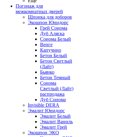
Ещё
Погонаж для
межкомнатных дверей
Шпонка для доборов
Экошпон Юнидорс
Грей Сонома
Дуб Аляска
Сонома Белый
Венге
Капучино
Бетон Белый
Бетон Светлый
(Лайт)
Бьянко
Бетон Темный
Сонома
Светлый (Лайт)
распродажа
Дуб Сонома
Invisible DERA
Эмалит Юнидорс
Эмалит Белый
Эмалит Ваниль
Эмалит Грей
Экошпон ЭКО