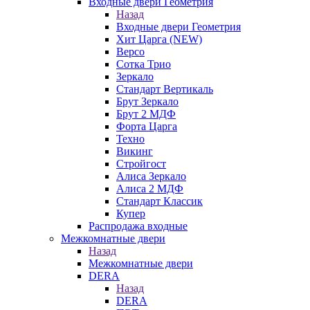
Входные двери Геометрия
Назад
Входные двери Геометрия
Хит Царга (NEW)
Версо
Сотка Трио
Зеркало
Стандарт Вертикаль
Брут Зеркало
Брут 2 МДФ
Форта Царга
Техно
Викинг
Стройгост
Алиса Зеркало
Алиса 2 МДФ
Стандарт Классик
Купер
Распродажа входные
Межкомнатные двери
Назад
Межкомнатные двери
DERA
Назад
DERA