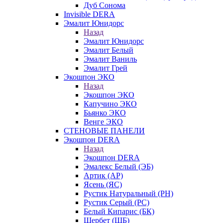
Дуб Сонома
Invisible DERA
Эмалит Юнидорс
Назад
Эмалит Юнидорс
Эмалит Белый
Эмалит Ваниль
Эмалит Грей
Экошпон ЭКО
Назад
Экошпон ЭКО
Капучино ЭКО
Бьянко ЭКО
Венге ЭКО
СТЕНОВЫЕ ПАНЕЛИ
Экошпон DERA
Назад
Экошпон DERA
Эмалекс Белый (ЭБ)
Артик (АР)
Ясень (ЯС)
Рустик Натуральный (РН)
Рустик Серый (РС)
Белый Кипарис (БК)
Щербет (ЩБ)