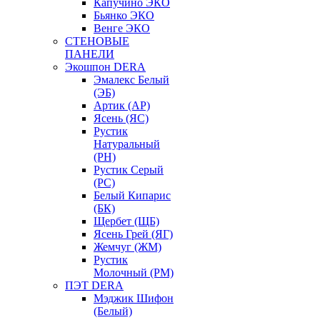
Капучино ЭКО
Бьянко ЭКО
Венге ЭКО
СТЕНОВЫЕ
ПАНЕЛИ
Экошпон DERA
Эмалекс Белый
(ЭБ)
Артик (АР)
Ясень (ЯС)
Рустик
Натуральный
(РН)
Рустик Серый
(РС)
Белый Кипарис
(БК)
Щербет (ЩБ)
Ясень Грей (ЯГ)
Жемчуг (ЖМ)
Рустик
Молочный (РМ)
ПЭТ DERA
Мэджик Шифон
(Белый)