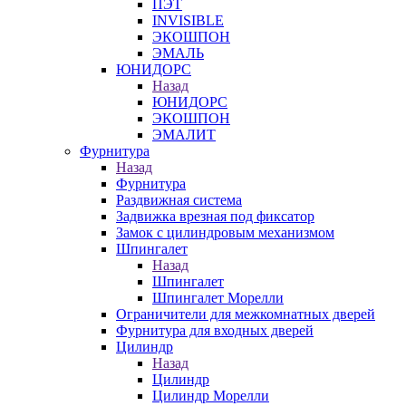
ПЭТ
INVISIBLE
ЭКОШПОН
ЭМАЛЬ
ЮНИДОРС
Назад
ЮНИДОРС
ЭКОШПОН
ЭМАЛИТ
Фурнитура
Назад
Фурнитура
Раздвижная система
Задвижка врезная под фиксатор
Замок с цилиндровым механизмом
Шпингалет
Назад
Шпингалет
Шпингалет Морелли
Ограничители для межкомнатных дверей
Фурнитура для входных дверей
Цилиндр
Назад
Цилиндр
Цилиндр Морелли