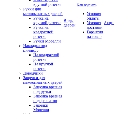
круглой розетке
Как купить
Ручки для
межкомнатных дверей
Условия
Ручка на
оплаты
Виды
круглой розетке
Условия
Акци
дверей
Ручка на
доставки
квадратной
Гарантия
розетке
на товар
Ручки Морелли
Накладка под
цилиндр
На квадратной
розетке
На круглой
розетке
Доводчики
Защелки для
межкомнатных дверей
Защелка врезная
под ручки
Защелка врезная
под фиксатор
Защелки
Морелли