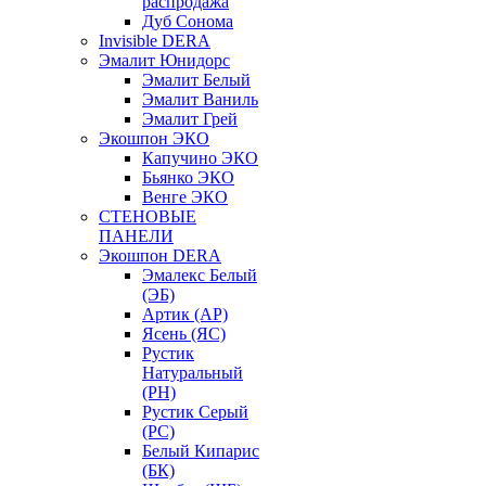
распродажа
Дуб Сонома
Invisible DERA
Эмалит Юнидорс
Эмалит Белый
Эмалит Ваниль
Эмалит Грей
Экошпон ЭКО
Капучино ЭКО
Бьянко ЭКО
Венге ЭКО
СТЕНОВЫЕ
ПАНЕЛИ
Экошпон DERA
Эмалекс Белый
(ЭБ)
Артик (АР)
Ясень (ЯС)
Рустик
Натуральный
(РН)
Рустик Серый
(РС)
Белый Кипарис
(БК)