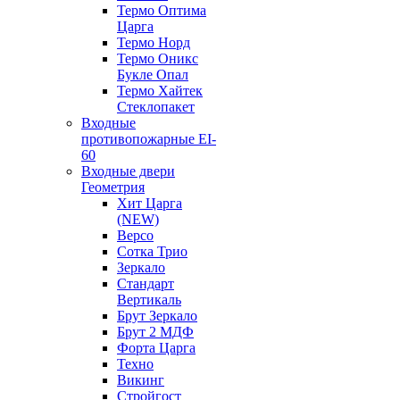
Термо Оптима
Царга
Термо Норд
Термо Оникс
Букле Опал
Термо Хайтек
Стеклопакет
Входные
противопожарные EI-
60
Входные двери
Геометрия
Хит Царга
(NEW)
Версо
Сотка Трио
Зеркало
Стандарт
Вертикаль
Брут Зеркало
Брут 2 МДФ
Форта Царга
Техно
Викинг
Стройгост