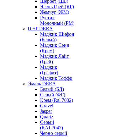
Щербет (ЩБ)
Ясень Грей (ЯГ)
Жемчуг (ЖМ)
Рустик
Молочный (РМ)
ПЭТ DERA
Мэджик Шифон
(Белый)
Мэджик Сэнд
(Крем)
Мэджик Лайт
(Грей)
Мэджик
(Графит)
Мэджик Тоффи
Эмаль DERA
Белый (БЛ)
Серый (ФГ)
Крем (Ral 7032)
Gravel
Jasper
Quartz
Серый
(RAL7047)
Черно-серый