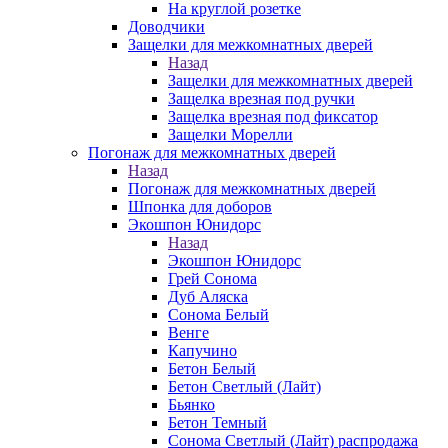
На круглой розетке
Доводчики
Защелки для межкомнатных дверей
Назад
Защелки для межкомнатных дверей
Защелка врезная под ручки
Защелка врезная под фиксатор
Защелки Морелли
Погонаж для межкомнатных дверей
Назад
Погонаж для межкомнатных дверей
Шпонка для доборов
Экошпон Юнидорс
Назад
Экошпон Юнидорс
Грей Сонома
Дуб Аляска
Сонома Белый
Венге
Капучино
Бетон Белый
Бетон Светлый (Лайт)
Бьянко
Бетон Темный
Сонома Светлый (Лайт) распродажа