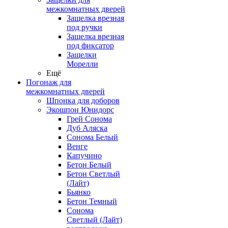
межкомнатных дверей
Защелка врезная
под ручки
Защелка врезная
под фиксатор
Защелки
Морелли
Ещё
Погонаж для
межкомнатных дверей
Шпонка для доборов
Экошпон Юнидорс
Грей Сонома
Дуб Аляска
Сонома Белый
Венге
Капучино
Бетон Белый
Бетон Светлый
(Лайт)
Бьянко
Бетон Темный
Сонома
Светлый (Лайт)