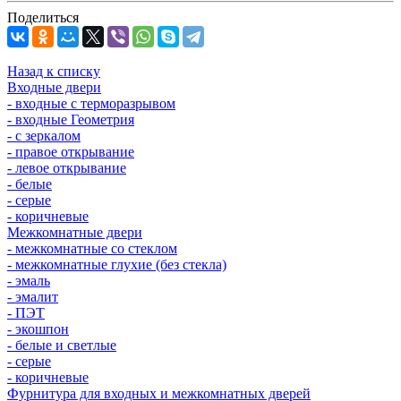
Поделиться
Назад к списку
Входные двери
- входные с терморазрывом
- входные Геометрия
- с зеркалом
- правое открывание
- левое открывание
- белые
- серые
- коричневые
Межкомнатные двери
- межкомнатные со стеклом
- межкомнатные глухие (без стекла)
- эмаль
- эмалит
- ПЭТ
- экошпон
- белые и светлые
- серые
- коричневые
Фурнитура для входных и межкомнатных дверей