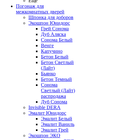
Ещё
Погонаж для
межкомнатных дверей
Шпонка для доборов
Экошпон Юнидорс
Грей Сонома
Дуб Аляска
Сонома Белый
Венге
Капучино
Бетон Белый
Бетон Светлый
(Лайт)
Бьянко
Бетон Темный
Сонома
Светлый (Лайт)
распродажа
Дуб Сонома
Invisible DERA
Эмалит Юнидорс
Эмалит Белый
Эмалит Ваниль
Эмалит Грей
Экошпон ЭКО