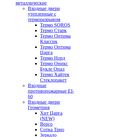
металлические
Входные двери
утепленные с
терморазрывом
Термо SOROS
Термо Старк
Термо Оптима
Классик
Термо Оптима
Царга
Термо Норд
Термо Оникс
Букле Опал
Термо Хайтек
Стеклопакет
Входные
противопожарные EI-
60
Входные двери
Геометрия
Хит Царга
(NEW)
Версо
Сотка Трио
Зеркало