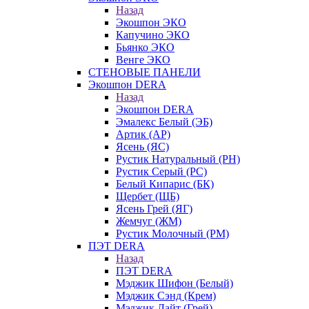
Назад
Экошпон ЭКО
Капучино ЭКО
Бьянко ЭКО
Венге ЭКО
СТЕНОВЫЕ ПАНЕЛИ
Экошпон DERA
Назад
Экошпон DERA
Эмалекс Белый (ЭБ)
Артик (АР)
Ясень (ЯС)
Рустик Натуральный (РН)
Рустик Серый (РС)
Белый Кипарис (БК)
Щербет (ЩБ)
Ясень Грей (ЯГ)
Жемчуг (ЖМ)
Рустик Молочный (РМ)
ПЭТ DERA
Назад
ПЭТ DERA
Мэджик Шифон (Белый)
Мэджик Сэнд (Крем)
Мэджик Лайт (Грей)