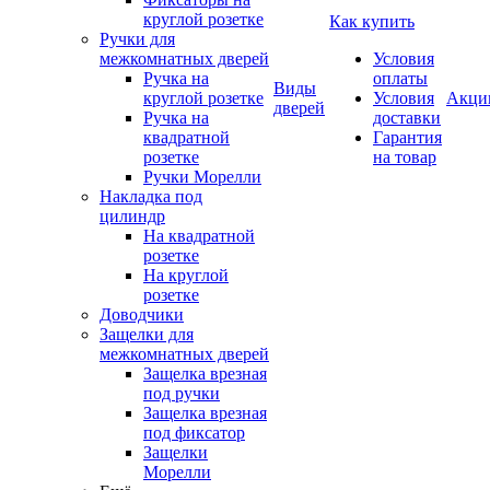
круглой розетке
Как купить
Ручки для
межкомнатных дверей
Условия
Ручка на
оплаты
Виды
круглой розетке
Условия
Акци
дверей
Ручка на
доставки
квадратной
Гарантия
розетке
на товар
Ручки Морелли
Накладка под
цилиндр
На квадратной
розетке
На круглой
розетке
Доводчики
Защелки для
межкомнатных дверей
Защелка врезная
под ручки
Защелка врезная
под фиксатор
Защелки
Морелли