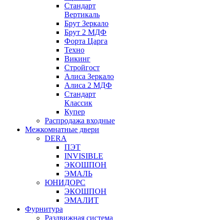
Стандарт
Вертикаль
Брут Зеркало
Брут 2 МДФ
Форта Царга
Техно
Викинг
Стройгост
Алиса Зеркало
Алиса 2 МДФ
Стандарт
Классик
Купер
Распродажа входные
Межкомнатные двери
DERA
ПЭТ
INVISIBLE
ЭКОШПОН
ЭМАЛЬ
ЮНИДОРС
ЭКОШПОН
ЭМАЛИТ
Фурнитура
Раздвижная система