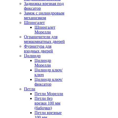
Задвижка врезная под
фиксатор
Замок с цилиндровым
механизмом
Шпингалет
Шпингалет
Морелли
Ограничители для
межкомнатных дверей
Фурнитура для
входных дверей
Цилиндр
Цилиндр
Морелли
Цилиндр ключ/
ключ
Цилиндр ключ/
фиксатор
Петли
Петли Морелли
Петли без
врезки 100 мм
(бабочки)
Петли врезные
100 мм