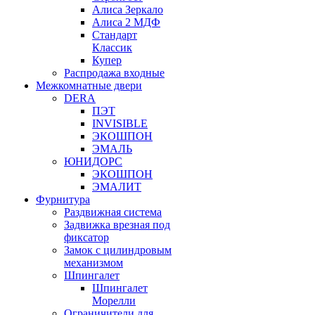
Алиса Зеркало
Алиса 2 МДФ
Стандарт
Классик
Купер
Распродажа входные
Межкомнатные двери
DERA
ПЭТ
INVISIBLE
ЭКОШПОН
ЭМАЛЬ
ЮНИДОРС
ЭКОШПОН
ЭМАЛИТ
Фурнитура
Раздвижная система
Задвижка врезная под
фиксатор
Замок с цилиндровым
механизмом
Шпингалет
Шпингалет
Морелли
Ограничители для