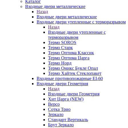
Каталог
Входные двери металлические
Назад
Входные двери металлические
Входные двери утепленные с терморазрывом
Назад
Входные двери утепленные с
терморазрывом
Термо SOROS
Термо Старк
Термо Оптима Классик
Термо Оптима Царга
Термо Норд
Термо Оникс Букле Опал
Термо Хайтек Стеклопакет
Входные противопожарные EI-60
Входные двери Геометрия
Назад
Входные двери Геометрия
Хит Царга (NEW)
Версо
Сотка Трио
Зеркало
Стандарт Вертикаль
Брут Зеркало