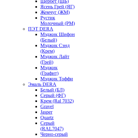
Щербет (ЩБ)
Ясень Грей (ЯГ)
Жемчуг (ЖМ)
Рустик
Молочный (РМ)
ПЭТ DERA
Мэджик Шифон
(Белый)
Мэджик Сэнд
(Крем)
Мэджик Лайт
(Грей)
Мэджик
(Графит)
Мэджик Тоффи
Эмаль DERA
Белый (БЛ)
Серый (ФГ)
Крем (Ral 7032)
Gravel
Jasper
Quartz
Серый
(RAL7047)
Черно-серый