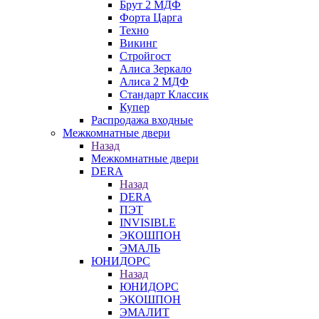
Брут 2 МДФ
Форта Царга
Техно
Викинг
Стройгост
Алиса Зеркало
Алиса 2 МДФ
Стандарт Классик
Купер
Распродажа входные
Межкомнатные двери
Назад
Межкомнатные двери
DERA
Назад
DERA
ПЭТ
INVISIBLE
ЭКОШПОН
ЭМАЛЬ
ЮНИДОРС
Назад
ЮНИДОРС
ЭКОШПОН
ЭМАЛИТ