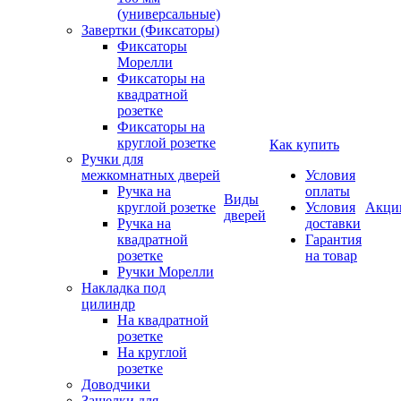
(универсальные)
Завертки (Фиксаторы)
Фиксаторы
Морелли
Фиксаторы на
квадратной
розетке
Фиксаторы на
круглой розетке
Как купить
Ручки для
межкомнатных дверей
Условия
Ручка на
оплаты
Виды
круглой розетке
Условия
Акци
дверей
Ручка на
доставки
квадратной
Гарантия
розетке
на товар
Ручки Морелли
Накладка под
цилиндр
На квадратной
розетке
На круглой
розетке
Доводчики
Защелки для