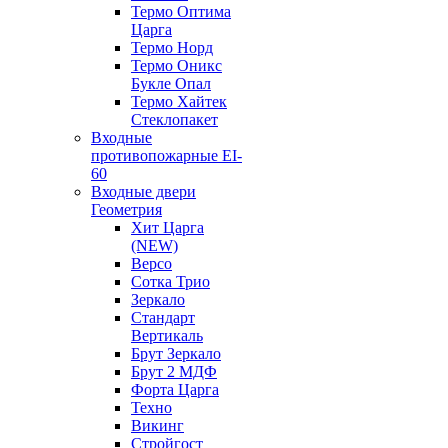
Термо Оптима
Царга
Термо Норд
Термо Оникс
Букле Опал
Термо Хайтек
Стеклопакет
Входные
противопожарные EI-
60
Входные двери
Геометрия
Хит Царга
(NEW)
Версо
Сотка Трио
Зеркало
Стандарт
Вертикаль
Брут Зеркало
Брут 2 МДФ
Форта Царга
Техно
Викинг
Стройгост