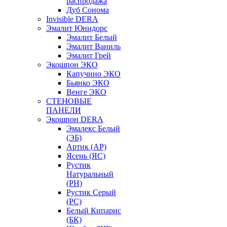
распродажа
Дуб Сонома
Invisible DERA
Эмалит Юнидорс
Эмалит Белый
Эмалит Ваниль
Эмалит Грей
Экошпон ЭКО
Капучино ЭКО
Бьянко ЭКО
Венге ЭКО
СТЕНОВЫЕ
ПАНЕЛИ
Экошпон DERA
Эмалекс Белый
(ЭБ)
Артик (АР)
Ясень (ЯС)
Рустик
Натуральный
(РН)
Рустик Серый
(РС)
Белый Кипарис
(БК)