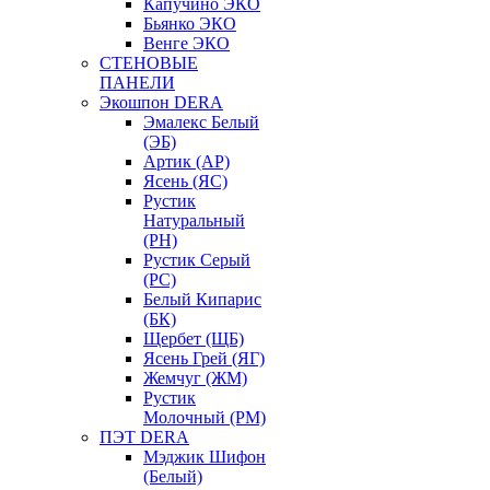
Капучино ЭКО
Бьянко ЭКО
Венге ЭКО
СТЕНОВЫЕ
ПАНЕЛИ
Экошпон DERA
Эмалекс Белый
(ЭБ)
Артик (АР)
Ясень (ЯС)
Рустик
Натуральный
(РН)
Рустик Серый
(РС)
Белый Кипарис
(БК)
Щербет (ЩБ)
Ясень Грей (ЯГ)
Жемчуг (ЖМ)
Рустик
Молочный (РМ)
ПЭТ DERA
Мэджик Шифон
(Белый)