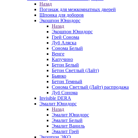
Назад
Погонаж для межкомнатных дверей
Шпонка для доборов
Экошпон Юнидорс
Назад
Экошпон Юнидорс
Грей Сонома
Дуб Аляска
Сонома Белый
Венге
Капучино
Бетон Белый
Бетон Светлый (Лайт)
Бьянко
Бетон Темный
Сонома Светлый (Лайт) распродажа
Дуб Сонома
Invisible DERA
Эмалит Юнидорс
Назад
Эмалит Юнидорс
Эмалит Белый
Эмалит Ваниль
Эмалит Грей
Экошпон ЭКО