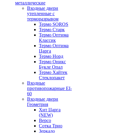
металлические
Входные двери
утепленные с
терморазрывом
Термо SOROS
Термо Старк
Термо Оптима
Классик
Термо Оптима
Царга
Термо Норд
Термо Оникс
Букле Опал
Термо Хайтек
Стеклопакет
Входные
противопожарные EI-
60
Входные двери
Геометрия
Хит Царга
(NEW)
Версо
Сотка Трио
Зеркало