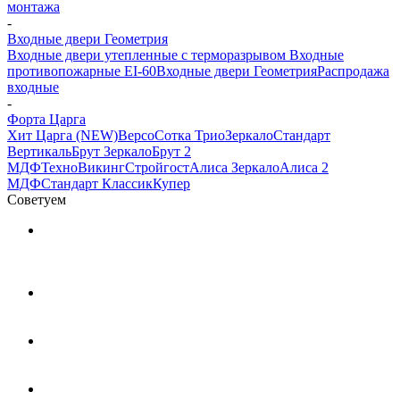
монтажа
-
Входные двери Геометрия
Входные двери утепленные с терморазрывом
Входные
противопожарные EI-60
Входные двери Геометрия
Распродажа
входные
-
Форта Царга
Хит Царга (NEW)
Версо
Сотка Трио
Зеркало
Стандарт
Вертикаль
Брут Зеркало
Брут 2
МДФ
Техно
Викинг
Стройгост
Алиса Зеркало
Алиса 2
МДФ
Стандарт Классик
Купер
Советуем