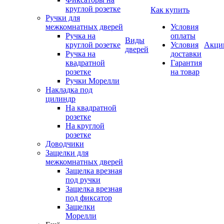
круглой розетке
Как купить
Ручки для
межкомнатных дверей
Условия
Ручка на
оплаты
Виды
круглой розетке
Условия
Акци
дверей
Ручка на
доставки
квадратной
Гарантия
розетке
на товар
Ручки Морелли
Накладка под
цилиндр
На квадратной
розетке
На круглой
розетке
Доводчики
Защелки для
межкомнатных дверей
Защелка врезная
под ручки
Защелка врезная
под фиксатор
Защелки
Морелли