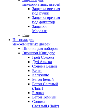
межкомнатных дверей
Защелка врезная
под ручки
Защелка врезная
под фиксатор
Защелки
Морелли
Ещё
Погонаж для
межкомнатных дверей
Шпонка для доборов
Экошпон Юнидорс
Грей Сонома
Дуб Аляска
Сонома Белый
Венге
Капучино
Бетон Белый
Бетон Светлый
(Лайт)
Бьянко
Бетон Темный
Сонома
Светлый (Лайт)