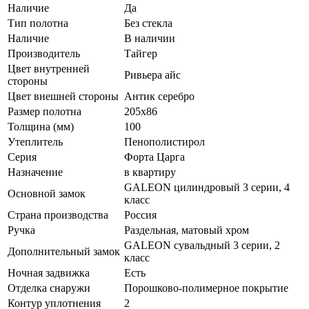
Наличие
Да
Тип полотна
Без стекла
Наличие
В наличии
Производитель
Тайгер
Цвет внутренней
Ривьера айс
стороны
Цвет внешней стороны
Антик серебро
Размер полотна
205x86
Толщина (мм)
100
Утеплитель
Пенополистирол
Серия
Форта Царга
Назначение
в квартиру
GALEON цилиндровый 3 серии, 4
Основной замок
класс
Страна производства
Россия
Ручка
Раздельная, матовый хром
GALEON сувальдный 3 серии, 2
Дополнительный замок
класс
Ночная задвижка
Есть
Отделка снаружи
Порошково-полимерное покрытие
Контур уплотнения
2