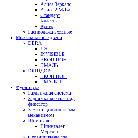
Алиса Зеркало
Алиса 2 МДФ
Стандарт
Классик
Купер
Распродажа входные
Межкомнатные двери
DERA
ПЭТ
INVISIBLE
ЭКОШПОН
ЭМАЛЬ
ЮНИДОРС
ЭКОШПОН
ЭМАЛИТ
Фурнитура
Раздвижная система
Задвижка врезная под
фиксатор
Замок с цилиндровым
механизмом
Шпингалет
Шпингалет
Морелли
Ограничители для