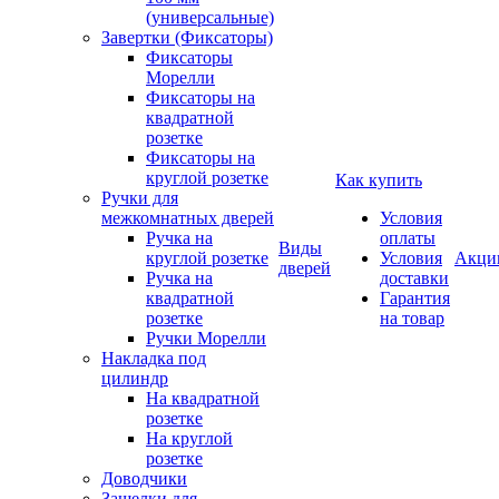
(универсальные)
Завертки (Фиксаторы)
Фиксаторы
Морелли
Фиксаторы на
квадратной
розетке
Фиксаторы на
круглой розетке
Как купить
Ручки для
межкомнатных дверей
Условия
Ручка на
оплаты
Виды
круглой розетке
Условия
Акци
дверей
Ручка на
доставки
квадратной
Гарантия
розетке
на товар
Ручки Морелли
Накладка под
цилиндр
На квадратной
розетке
На круглой
розетке
Доводчики
Защелки для