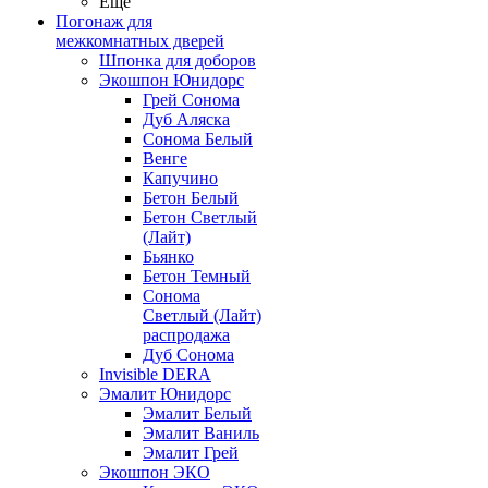
Ещё
Погонаж для
межкомнатных дверей
Шпонка для доборов
Экошпон Юнидорс
Грей Сонома
Дуб Аляска
Сонома Белый
Венге
Капучино
Бетон Белый
Бетон Светлый
(Лайт)
Бьянко
Бетон Темный
Сонома
Светлый (Лайт)
распродажа
Дуб Сонома
Invisible DERA
Эмалит Юнидорс
Эмалит Белый
Эмалит Ваниль
Эмалит Грей
Экошпон ЭКО