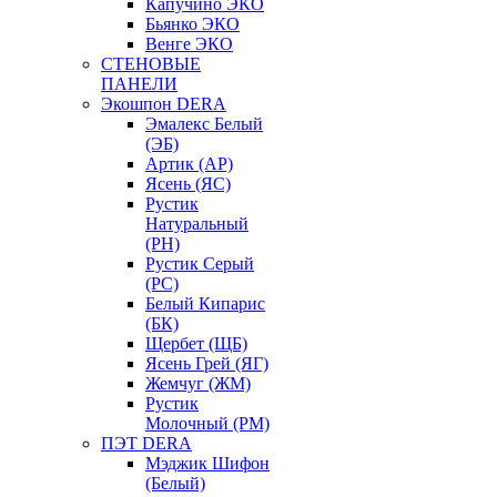
Капучино ЭКО
Бьянко ЭКО
Венге ЭКО
СТЕНОВЫЕ
ПАНЕЛИ
Экошпон DERA
Эмалекс Белый
(ЭБ)
Артик (АР)
Ясень (ЯС)
Рустик
Натуральный
(РН)
Рустик Серый
(РС)
Белый Кипарис
(БК)
Щербет (ЩБ)
Ясень Грей (ЯГ)
Жемчуг (ЖМ)
Рустик
Молочный (РМ)
ПЭТ DERA
Мэджик Шифон
(Белый)