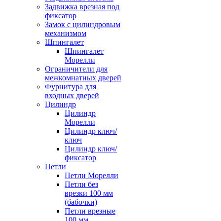
Задвижка врезная под
фиксатор
Замок с цилиндровым
механизмом
Шпингалет
Шпингалет
Морелли
Ограничители для
межкомнатных дверей
Фурнитура для
входных дверей
Цилиндр
Цилиндр
Морелли
Цилиндр ключ/
ключ
Цилиндр ключ/
фиксатор
Петли
Петли Морелли
Петли без
врезки 100 мм
(бабочки)
Петли врезные
100 мм