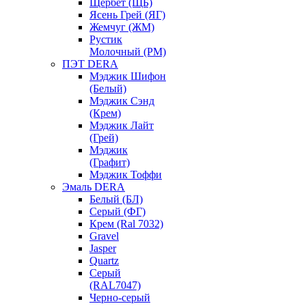
Щербет (ЩБ)
Ясень Грей (ЯГ)
Жемчуг (ЖМ)
Рустик
Молочный (РМ)
ПЭТ DERA
Мэджик Шифон
(Белый)
Мэджик Сэнд
(Крем)
Мэджик Лайт
(Грей)
Мэджик
(Графит)
Мэджик Тоффи
Эмаль DERA
Белый (БЛ)
Серый (ФГ)
Крем (Ral 7032)
Gravel
Jasper
Quartz
Серый
(RAL7047)
Черно-серый