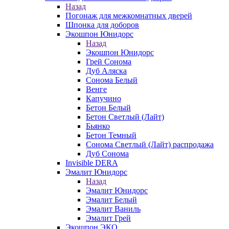
Назад
Погонаж для межкомнатных дверей
Шпонка для доборов
Экошпон Юнидорс
Назад
Экошпон Юнидорс
Грей Сонома
Дуб Аляска
Сонома Белый
Венге
Капучино
Бетон Белый
Бетон Светлый (Лайт)
Бьянко
Бетон Темный
Сонома Светлый (Лайт) распродажа
Дуб Сонома
Invisible DERA
Эмалит Юнидорс
Назад
Эмалит Юнидорс
Эмалит Белый
Эмалит Ваниль
Эмалит Грей
Экошпон ЭКО