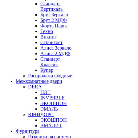
Стандарт
Вертикаль
Брут Зеркало
Брут 2 МДФ
Форта Царга
Техно
Викинг
Стройгост
Алиса Зеркало
Алиса 2 МДФ
Стандарт
Классик
Купер
Распродажа входные
Межкомнатные двери
DERA
ПЭТ
INVISIBLE
ЭКОШПОН
ЭМАЛЬ
ЮНИДОРС
ЭКОШПОН
ЭМАЛИТ
Фурнитура
Раздвижная система