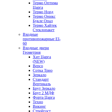
Термо Оптима
Царга
Термо Норд
Термо Оникс
Букле Опал
Термо Хайтек
Стеклопакет
Входные
противопожарные EI-
60
Входные двери
Геометрия
Хит Царга
(NEW)
Версо
Сотка Трио
Зеркало
Стандарт
Вертикаль
Брут Зеркало
Брут 2 МДФ
Форта Царга
Техно
Викинг
Стройгост