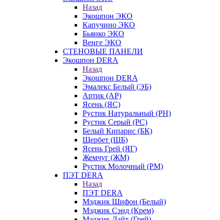
Назад
Экошпон ЭКО
Капучино ЭКО
Бьянко ЭКО
Венге ЭКО
СТЕНОВЫЕ ПАНЕЛИ
Экошпон DERA
Назад
Экошпон DERA
Эмалекс Белый (ЭБ)
Артик (АР)
Ясень (ЯС)
Рустик Натуральный (РН)
Рустик Серый (РС)
Белый Кипарис (БК)
Щербет (ЩБ)
Ясень Грей (ЯГ)
Жемчуг (ЖМ)
Рустик Молочный (РМ)
ПЭТ DERA
Назад
ПЭТ DERA
Мэджик Шифон (Белый)
Мэджик Сэнд (Крем)
Мэджик Лайт (Грей)