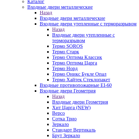
Каталог
Входные двери металлические
Назад
Входные двери металлические
Входные двери утепленные с терморазрывом
Назад
Входные двери утепленные с
терморазрывом
Термо SOROS
Термо Старк
Термо Оптима Классик
Термо Оптима Царга
Термо Норд
Термо Оникс Букле Опал
Термо Хайтек Стеклопакет
Входные противопожарные EI-60
Входные двери Геометрия
Назад
Входные двери Геометрия
Хит Царга (NEW)
Версо
Сотка Трио
Зеркало
Стандарт Вертикаль
Брут Зеркало