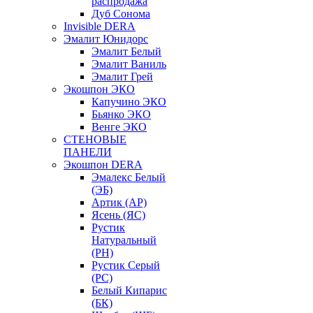
распродажа
Дуб Сонома
Invisible DERA
Эмалит Юнидорс
Эмалит Белый
Эмалит Ваниль
Эмалит Грей
Экошпон ЭКО
Капучино ЭКО
Бьянко ЭКО
Венге ЭКО
СТЕНОВЫЕ
ПАНЕЛИ
Экошпон DERA
Эмалекс Белый
(ЭБ)
Артик (АР)
Ясень (ЯС)
Рустик
Натуральный
(РН)
Рустик Серый
(РС)
Белый Кипарис
(БК)