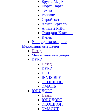
Брут 2 МДФ
Форта Царга
Техно
Викинг
Стройгост
Алиса Зеркало
Алиса 2 МДФ
Стандарт Классик
Купер
Распродажа входные
Межкомнатные двери
Назад
Межкомнатные двери
DERA
Назад
DERA
ПЭТ
INVISIBLE
ЭКОШПОН
ЭМАЛЬ
ЮНИДОРС
Назад
ЮНИДОРС
ЭКОШПОН
ЭМАЛИТ