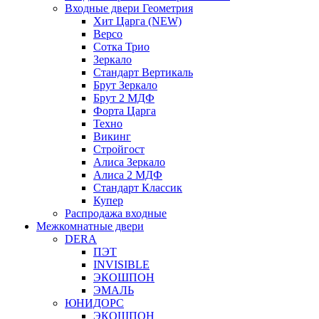
Входные двери Геометрия
Хит Царга (NEW)
Версо
Сотка Трио
Зеркало
Стандарт Вертикаль
Брут Зеркало
Брут 2 МДФ
Форта Царга
Техно
Викинг
Стройгост
Алиса Зеркало
Алиса 2 МДФ
Стандарт Классик
Купер
Распродажа входные
Межкомнатные двери
DERA
ПЭТ
INVISIBLE
ЭКОШПОН
ЭМАЛЬ
ЮНИДОРС
ЭКОШПОН