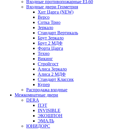
Входные противопожарные EI-60
Входные двери Геометрия
Хит Царга (NEW)
Версо
Сотка Трио
Зеркало
Стандарт Вертикаль
Брут Зеркало
Брут 2 МДФ
Форта Царга
Техно
Викинг
Стройгост
Алиса Зеркало
Алиса 2 МДФ
Стандарт Классик
Купер
Распродажа входные
Межкомнатные двери
DERA
ПЭТ
INVISIBLE
ЭКОШПОН
ЭМАЛЬ
ЮНИДОРС