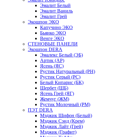
Эмалит Белый
Эмалит Ваниль
Эмалит Грей
Экошпон ЭКО
Капучино ЭКО
Бьянко ЭКО
Венге ЭКО
СТЕНОВЫЕ ПАНЕЛИ
Экошпон DERA
Эмалекс Белый (ЭБ)
Артик (АР)
Ясень (ЯС)
Рустик Натуральный (РН)
Рустик Серый (РС)
Белый Кипарис (БК)
Щербет (ЩБ)
Ясень Грей (ЯГ)
Жемчуг (ЖМ)
Рустик Молочный (РМ)
ПЭТ DERA
Мэджик Шифон (Белый)
Мэджик Сэнд (Крем)
Мэджик Лайт (Грей)
Мэджик (Графит)