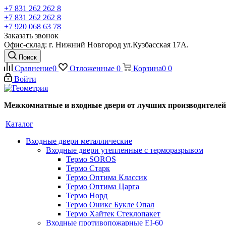
+7 831 262 262 8
+7 831 262 262 8
+7 920 068 63 78
Заказать звонок
Офис-склад: г. Нижний Новгород ул.Кузбасская 17А.
Поиск
Сравнение
0
Отложенные
0
Корзина
0
0
Войти
Межкомнатные и входные двери от лучших производителей
Каталог
Входные двери металлические
Входные двери утепленные с терморазрывом
Термо SOROS
Термо Старк
Термо Оптима Классик
Термо Оптима Царга
Термо Норд
Термо Оникс Букле Опал
Термо Хайтек Стеклопакет
Входные противопожарные EI-60