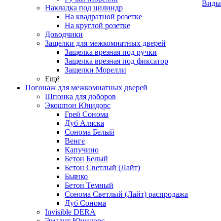
Виды
Накладка под цилиндр
На квадратной розетке
На круглой розетке
Доводчики
Защелки для межкомнатных дверей
Защелка врезная под ручки
Защелка врезная под фиксатор
Защелки Морелли
Ещё
Погонаж для межкомнатных дверей
Шпонка для доборов
Экошпон Юнидорс
Грей Сонома
Дуб Аляска
Сонома Белый
Венге
Капучино
Бетон Белый
Бетон Светлый (Лайт)
Бьянко
Бетон Темный
Сонома Светлый (Лайт) распродажа
Дуб Сонома
Invisible DERA
Эмалит Юнидорс