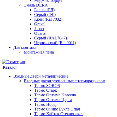
Мэджик Тоффи
Эмаль DERA
Белый (БЛ)
Серый (ФГ)
Крем (Ral 7032)
Gravel
Jasper
Quartz
Серый (RAL7047)
Черно-серый (Ral 9011)
Для монтажа
Монтажная пена
Каталог
Входные двери металлические
Входные двери утепленные с терморазрывом
Термо SOROS
Термо Старк
Термо Оптима Классик
Термо Оптима Царга
Термо Норд
Термо Оникс Букле Опал
Термо Хайтек Стеклопакет