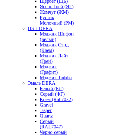
Щербет (ЩБ)
Ясень Грей (ЯГ)
Жемчуг (ЖМ)
Рустик
Молочный (РМ)
ПЭТ DERA
Мэджик Шифон
(Белый)
Мэджик Сэнд
(Крем)
Мэджик Лайт
(Грей)
Мэджик
(Графит)
Мэджик Тоффи
Эмаль DERA
Белый (БЛ)
Серый (ФГ)
Крем (Ral 7032)
Gravel
Jasper
Quartz
Серый
(RAL7047)
Черно-серый