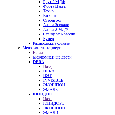
Брут 2 МДФ
Форта Царга
Техно
Викинг
Стройгост
Алиса Зеркало
Алиса 2 МДФ
Стандарт Классик
Купер
Распродажа входные
Межкомнатные двери
Назад
Межкомнатные двери
DERA
Назад
DERA
ПЭТ
INVISIBLE
ЭКОШПОН
ЭМАЛЬ
ЮНИДОРС
Назад
ЮНИДОРС
ЭКОШПОН
ЭМАЛИТ