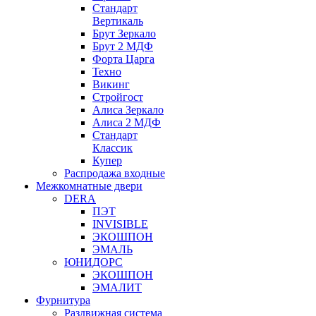
Стандарт
Вертикаль
Брут Зеркало
Брут 2 МДФ
Форта Царга
Техно
Викинг
Стройгост
Алиса Зеркало
Алиса 2 МДФ
Стандарт
Классик
Купер
Распродажа входные
Межкомнатные двери
DERA
ПЭТ
INVISIBLE
ЭКОШПОН
ЭМАЛЬ
ЮНИДОРС
ЭКОШПОН
ЭМАЛИТ
Фурнитура
Раздвижная система