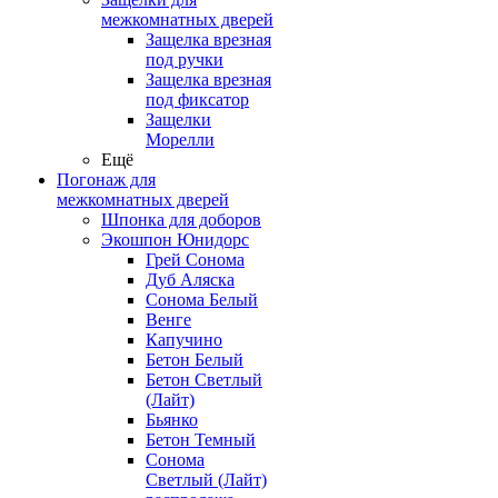
межкомнатных дверей
Защелка врезная
под ручки
Защелка врезная
под фиксатор
Защелки
Морелли
Ещё
Погонаж для
межкомнатных дверей
Шпонка для доборов
Экошпон Юнидорс
Грей Сонома
Дуб Аляска
Сонома Белый
Венге
Капучино
Бетон Белый
Бетон Светлый
(Лайт)
Бьянко
Бетон Темный
Сонома
Светлый (Лайт)