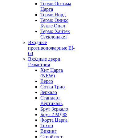
Термо Оптима
Царга
Термо Норд
Термо Оникс
Букле Опал
Термо Хайтек
Стеклопакет
Входные
противопожарные EI-
60
Входные двери
Геометрия
Хит Царга
(NEW)
Версо
Сотка Трио
Зеркало
Стандарт
Вертикаль
Брут Зеркало
Брут 2 МДФ
Форта Царга
Техно
Викинг
Стройгост