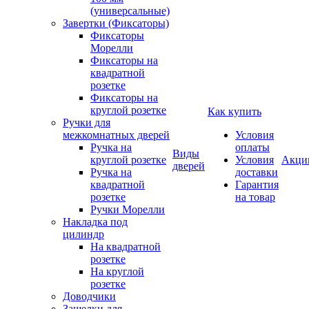
(универсальные)
Завертки (Фиксаторы)
Фиксаторы
Морелли
Фиксаторы на
квадратной
розетке
Фиксаторы на
круглой розетке
Как купить
Ручки для
межкомнатных дверей
Условия
Ручка на
оплаты
Виды
круглой розетке
Условия
Акци
дверей
Ручка на
доставки
квадратной
Гарантия
розетке
на товар
Ручки Морелли
Накладка под
цилиндр
На квадратной
розетке
На круглой
розетке
Доводчики
Защелки для