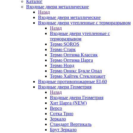
Каталог
Входные двери металлические
Назад
Входные двери металлические
Входные двери утепленные с терморазрывом
Назад
Входные двери утепленные с
терморазрывом
Термо SOROS
Термо Старк
Термо Оптима Классик
Термо Оптима Царга
Термо Норд
Термо Оникс Букле Опал
Термо Хайтек Стеклопакет
Входные противопожарные EI-60
Входные двери Геометрия
Назад
Входные двери Геометрия
Хит Царга (NEW)
Версо
Сотка Трио
Зеркало
Стандарт Вертикаль
Брут Зеркало