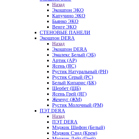
Назад
Экошпон ЭКО
Капучино ЭКО
Бьянко ЭКО
Венге ЭКО
СТЕНОВЫЕ ПАНЕЛИ
Экошпон DERA
Назад
Экошпон DERA
Эмалекс Белый (ЭБ)
Артик (АР)
Ясень (ЯС)
Рустик Натуральный (РН)
Рустик Серый (РС)
Белый Кипарис (БК)
Щербет (ЩБ)
Ясень Грей (ЯГ)
Жемчуг (ЖМ)
Рустик Молочный (РМ)
ПЭТ DERA
Назад
ПЭТ DERA
Мэджик Шифон (Белый)
Мэджик Сэнд (Крем)
Мэджик Лайт (Грей)