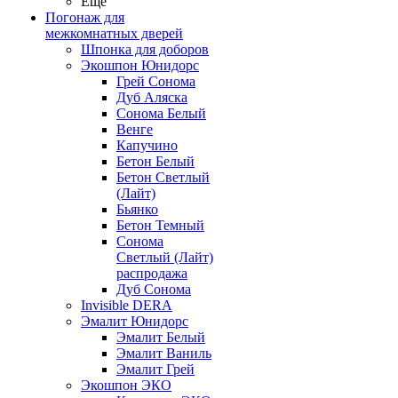
Ещё
Погонаж для
межкомнатных дверей
Шпонка для доборов
Экошпон Юнидорс
Грей Сонома
Дуб Аляска
Сонома Белый
Венге
Капучино
Бетон Белый
Бетон Светлый
(Лайт)
Бьянко
Бетон Темный
Сонома
Светлый (Лайт)
распродажа
Дуб Сонома
Invisible DERA
Эмалит Юнидорс
Эмалит Белый
Эмалит Ваниль
Эмалит Грей
Экошпон ЭКО