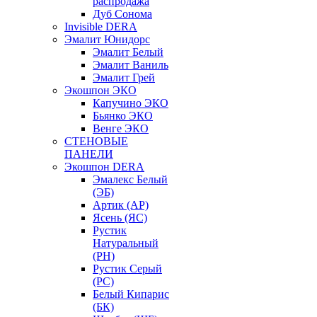
распродажа
Дуб Сонома
Invisible DERA
Эмалит Юнидорс
Эмалит Белый
Эмалит Ваниль
Эмалит Грей
Экошпон ЭКО
Капучино ЭКО
Бьянко ЭКО
Венге ЭКО
СТЕНОВЫЕ
ПАНЕЛИ
Экошпон DERA
Эмалекс Белый
(ЭБ)
Артик (АР)
Ясень (ЯС)
Рустик
Натуральный
(РН)
Рустик Серый
(РС)
Белый Кипарис
(БК)