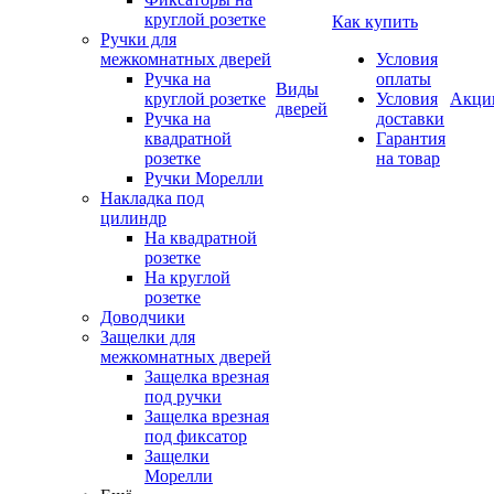
круглой розетке
Как купить
Ручки для
межкомнатных дверей
Условия
Ручка на
оплаты
Виды
круглой розетке
Условия
Акци
дверей
Ручка на
доставки
квадратной
Гарантия
розетке
на товар
Ручки Морелли
Накладка под
цилиндр
На квадратной
розетке
На круглой
розетке
Доводчики
Защелки для
межкомнатных дверей
Защелка врезная
под ручки
Защелка врезная
под фиксатор
Защелки
Морелли