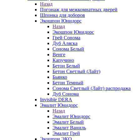
Назад
Погонаж для межкомнатных дверей
Шпонка для доборов
Экошпон Юнидорс
Назад
Экошпон Юнидорс
Грей Сонома
Дуб Аляска
Сонома Белый
Венге
Капучино
Бетон Белый
Бетон Светлый (Лайт)
Бьянко
Бетон Темный
Сонома Светлый (Лайт) распродажа
Дуб Сонома
Invisible DERA
Эмалит Юнидорс
Назад
Эмалит Юнидорс
Эмалит Белый
Эмалит Ваниль
Эмалит Грей
Экошпон ЭКО