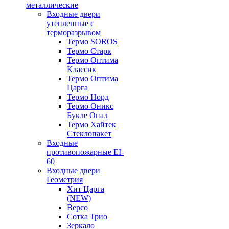
металлические
Входные двери
утепленные с
терморазрывом
Термо SOROS
Термо Старк
Термо Оптима
Классик
Термо Оптима
Царга
Термо Норд
Термо Оникс
Букле Опал
Термо Хайтек
Стеклопакет
Входные
противопожарные EI-
60
Входные двери
Геометрия
Хит Царга
(NEW)
Версо
Сотка Трио
Зеркало