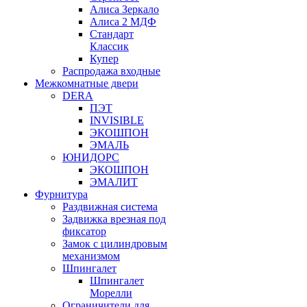
Алиса Зеркало
Алиса 2 МДФ
Стандарт
Классик
Купер
Распродажа входные
Межкомнатные двери
DERA
ПЭТ
INVISIBLE
ЭКОШПОН
ЭМАЛЬ
ЮНИДОРС
ЭКОШПОН
ЭМАЛИТ
Фурнитура
Раздвижная система
Задвижка врезная под
фиксатор
Замок с цилиндровым
механизмом
Шпингалет
Шпингалет
Морелли
Ограничители для