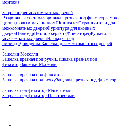
монтажа
-
Защелки для межкомнатных дверей
Раздвижная система
Задвижка врезная под фиксатор
Замок с
цилиндровым механизмом
Шпингалет
Ограничители для
межкомнатных дверей
Фурнитура для входных
дверей
Цилиндр
Петли
Завертки (Фиксаторы)
Ручки для
межкомнатных дверей
Накладка под
цилиндр
Доводчики
Защелки для межкомнатных дверей
-
Защелки Морелли
Защелка врезная под ручки
Защелка врезная под
фиксатор
Защелки Морелли
-
Защелка врезная под фиксатор
Защелка врезная под ручку
Защелка врезная под фиксатор
-
Защелка под фиксатор Магнитный
Защелка под фиксатор Пластиковый