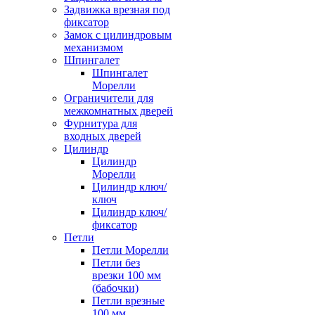
Задвижка врезная под
фиксатор
Замок с цилиндровым
механизмом
Шпингалет
Шпингалет
Морелли
Ограничители для
межкомнатных дверей
Фурнитура для
входных дверей
Цилиндр
Цилиндр
Морелли
Цилиндр ключ/
ключ
Цилиндр ключ/
фиксатор
Петли
Петли Морелли
Петли без
врезки 100 мм
(бабочки)
Петли врезные
100 мм