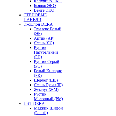
Капучино ЭКО
Бьянко ЭКО
Венге ЭКО
СТЕНОВЫЕ
ПАНЕЛИ
Экошпон DERA
Эмалекс Белый
(ЭБ)
Артик (АР)
Ясень (ЯС)
Рустик
Натуральный
(РН)
Рустик Серый
(РС)
Белый Кипарис
(БК)
Щербет (ЩБ)
Ясень Грей (ЯГ)
Жемчуг (ЖМ)
Рустик
Молочный (РМ)
ПЭТ DERA
Мэджик Шифон
(Белый)