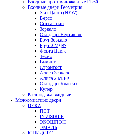
Входные противопожарные EI-60
Входные двери Геометрия
Хит Царга (NEW)
Версо
Сотка Трио
Зеркало
Стандарт Вертикаль
Брут Зеркало
Брут 2 МДФ
Форта Царга
Техно
Викинг
Стройгост
Алиса Зеркало
Алиса 2 МДФ
Стандарт Классик
Купер
Распродажа входные
Межкомнатные двери
DERA
ПЭТ
INVISIBLE
ЭКОШПОН
ЭМАЛЬ
ЮНИДОРС