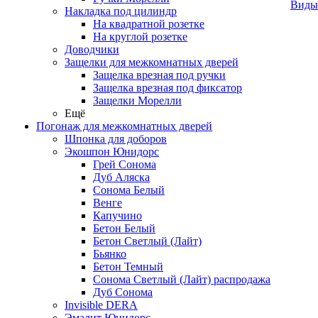
Виды
Накладка под цилиндр
На квадратной розетке
На круглой розетке
Доводчики
Защелки для межкомнатных дверей
Защелка врезная под ручки
Защелка врезная под фиксатор
Защелки Морелли
Ещё
Погонаж для межкомнатных дверей
Шпонка для доборов
Экошпон Юнидорс
Грей Сонома
Дуб Аляска
Сонома Белый
Венге
Капучино
Бетон Белый
Бетон Светлый (Лайт)
Бьянко
Бетон Темный
Сонома Светлый (Лайт) распродажа
Дуб Сонома
Invisible DERA
Эмалит Юнидорс