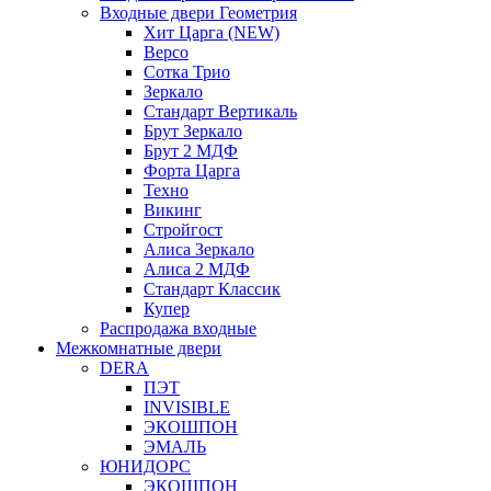
Входные двери Геометрия
Хит Царга (NEW)
Версо
Сотка Трио
Зеркало
Стандарт Вертикаль
Брут Зеркало
Брут 2 МДФ
Форта Царга
Техно
Викинг
Стройгост
Алиса Зеркало
Алиса 2 МДФ
Стандарт Классик
Купер
Распродажа входные
Межкомнатные двери
DERA
ПЭТ
INVISIBLE
ЭКОШПОН
ЭМАЛЬ
ЮНИДОРС
ЭКОШПОН