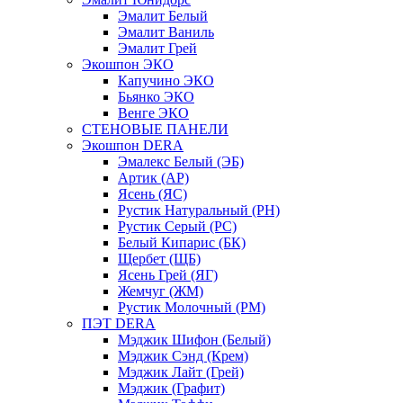
Эмалит Белый
Эмалит Ваниль
Эмалит Грей
Экошпон ЭКО
Капучино ЭКО
Бьянко ЭКО
Венге ЭКО
СТЕНОВЫЕ ПАНЕЛИ
Экошпон DERA
Эмалекс Белый (ЭБ)
Артик (АР)
Ясень (ЯС)
Рустик Натуральный (РН)
Рустик Серый (РС)
Белый Кипарис (БК)
Щербет (ЩБ)
Ясень Грей (ЯГ)
Жемчуг (ЖМ)
Рустик Молочный (РМ)
ПЭТ DERA
Мэджик Шифон (Белый)
Мэджик Сэнд (Крем)
Мэджик Лайт (Грей)
Мэджик (Графит)