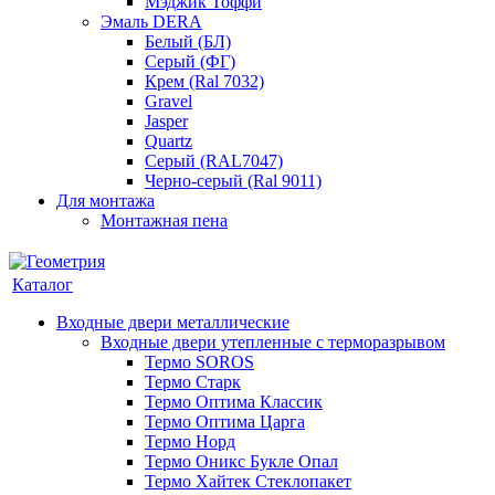
Мэджик Тоффи
Эмаль DERA
Белый (БЛ)
Серый (ФГ)
Крем (Ral 7032)
Gravel
Jasper
Quartz
Серый (RAL7047)
Черно-серый (Ral 9011)
Для монтажа
Монтажная пена
Каталог
Входные двери металлические
Входные двери утепленные с терморазрывом
Термо SOROS
Термо Старк
Термо Оптима Классик
Термо Оптима Царга
Термо Норд
Термо Оникс Букле Опал
Термо Хайтек Стеклопакет