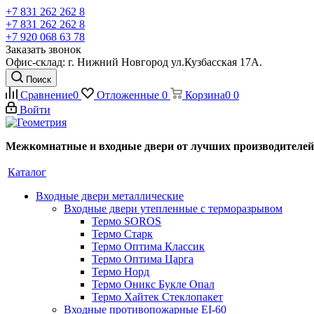
+7 831 262 262 8
+7 831 262 262 8
+7 920 068 63 78
Заказать звонок
Офис-склад: г. Нижний Новгород ул.Кузбасская 17А.
Поиск
Сравнение
0
Отложенные
0
Корзина
0
0
Войти
Межкомнатные и входные двери от лучших производителей
Каталог
Входные двери металлические
Входные двери утепленные с терморазрывом
Термо SOROS
Термо Старк
Термо Оптима Классик
Термо Оптима Царга
Термо Норд
Термо Оникс Букле Опал
Термо Хайтек Стеклопакет
Входные противопожарные EI-60