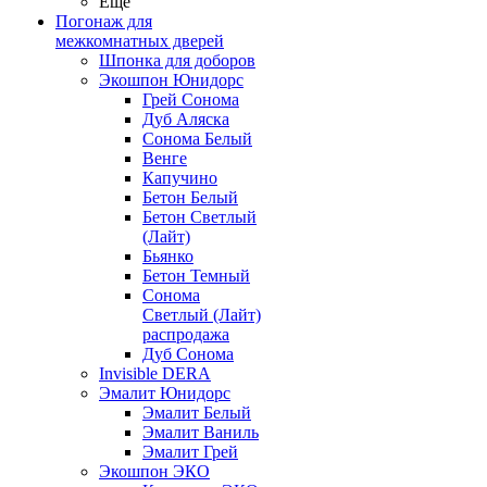
Ещё
Погонаж для
межкомнатных дверей
Шпонка для доборов
Экошпон Юнидорс
Грей Сонома
Дуб Аляска
Сонома Белый
Венге
Капучино
Бетон Белый
Бетон Светлый
(Лайт)
Бьянко
Бетон Темный
Сонома
Светлый (Лайт)
распродажа
Дуб Сонома
Invisible DERA
Эмалит Юнидорс
Эмалит Белый
Эмалит Ваниль
Эмалит Грей
Экошпон ЭКО