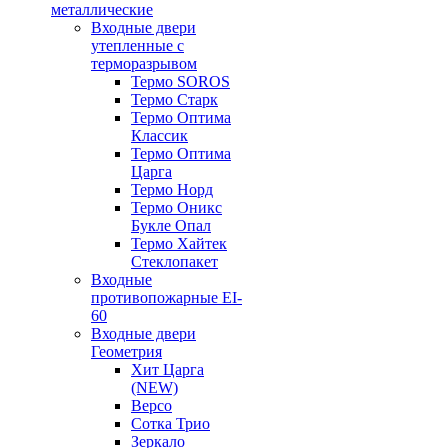
металлические
Входные двери
утепленные с
терморазрывом
Термо SOROS
Термо Старк
Термо Оптима
Классик
Термо Оптима
Царга
Термо Норд
Термо Оникс
Букле Опал
Термо Хайтек
Стеклопакет
Входные
противопожарные EI-
60
Входные двери
Геометрия
Хит Царга
(NEW)
Версо
Сотка Трио
Зеркало