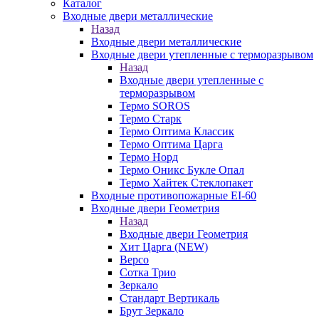
Каталог
Входные двери металлические
Назад
Входные двери металлические
Входные двери утепленные с терморазрывом
Назад
Входные двери утепленные с
терморазрывом
Термо SOROS
Термо Старк
Термо Оптима Классик
Термо Оптима Царга
Термо Норд
Термо Оникс Букле Опал
Термо Хайтек Стеклопакет
Входные противопожарные EI-60
Входные двери Геометрия
Назад
Входные двери Геометрия
Хит Царга (NEW)
Версо
Сотка Трио
Зеркало
Стандарт Вертикаль
Брут Зеркало