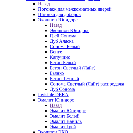
Назад
Погонаж для межкомнатных дверей
Шпонка для доборов
Экошпон Юнидорс
Назад
Экошпон Юнидорс
Грей Сонома
Дуб Аляска
Сонома Белый
Венге
Капучино
Бетон Белый
Бетон Светлый (Лайт)
Бьянко
Бетон Темный
Сонома Светлый (Лайт) распродажа
Дуб Сонома
Invisible DERA
Эмалит Юнидорс
Назад
Эмалит Юнидорс
Эмалит Белый
Эмалит Ваниль
Эмалит Грей
Экошпон ЭКО