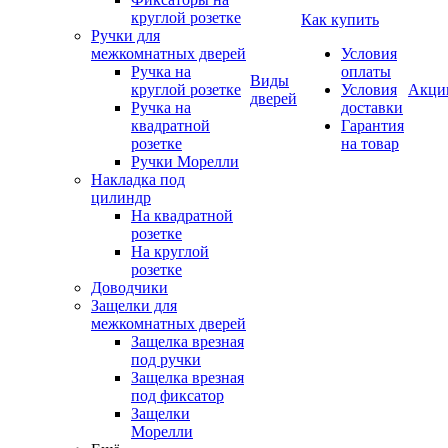
круглой розетке
Как купить
Ручки для
межкомнатных дверей
Условия
Ручка на
оплаты
Виды
круглой розетке
Условия
Акци
дверей
Ручка на
доставки
квадратной
Гарантия
розетке
на товар
Ручки Морелли
Накладка под
цилиндр
На квадратной
розетке
На круглой
розетке
Доводчики
Защелки для
межкомнатных дверей
Защелка врезная
под ручки
Защелка врезная
под фиксатор
Защелки
Морелли