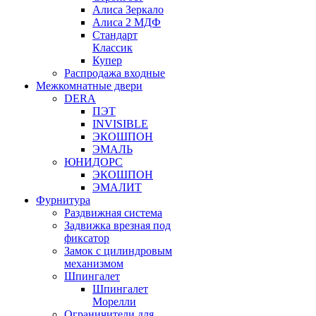
Алиса Зеркало
Алиса 2 МДФ
Стандарт
Классик
Купер
Распродажа входные
Межкомнатные двери
DERA
ПЭТ
INVISIBLE
ЭКОШПОН
ЭМАЛЬ
ЮНИДОРС
ЭКОШПОН
ЭМАЛИТ
Фурнитура
Раздвижная система
Задвижка врезная под
фиксатор
Замок с цилиндровым
механизмом
Шпингалет
Шпингалет
Морелли
Ограничители для