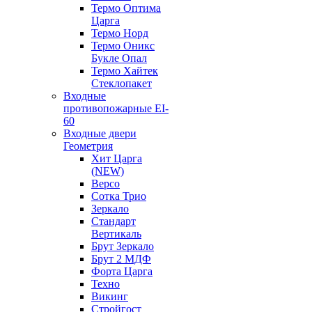
Термо Оптима
Царга
Термо Норд
Термо Оникс
Букле Опал
Термо Хайтек
Стеклопакет
Входные
противопожарные EI-
60
Входные двери
Геометрия
Хит Царга
(NEW)
Версо
Сотка Трио
Зеркало
Стандарт
Вертикаль
Брут Зеркало
Брут 2 МДФ
Форта Царга
Техно
Викинг
Стройгост