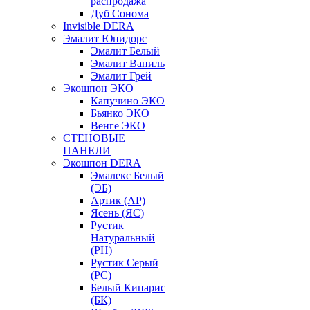
распродажа
Дуб Сонома
Invisible DERA
Эмалит Юнидорс
Эмалит Белый
Эмалит Ваниль
Эмалит Грей
Экошпон ЭКО
Капучино ЭКО
Бьянко ЭКО
Венге ЭКО
СТЕНОВЫЕ
ПАНЕЛИ
Экошпон DERA
Эмалекс Белый
(ЭБ)
Артик (АР)
Ясень (ЯС)
Рустик
Натуральный
(РН)
Рустик Серый
(РС)
Белый Кипарис
(БК)