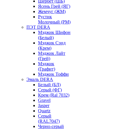
Щербет (ЩБ)
Ясень Грей (ЯГ)
Жемчуг (ЖМ)
Рустик
Молочный (РМ)
ПЭТ DERA
Мэджик Шифон
(Белый)
Мэджик Сэнд
(Крем)
Мэджик Лайт
(Грей)
Мэджик
(Графит)
Мэджик Тоффи
Эмаль DERA
Белый (БЛ)
Серый (ФГ)
Крем (Ral 7032)
Gravel
Jasper
Quartz
Серый
(RAL7047)
Черно-серый