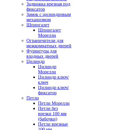
Задвижка врезная под
фиксатор
Замок с цилиндровым
механизмом
Шпингалет
Шпингалет
Морелли
Ограничители для
межкомнатных дверей
Фурнитура для
входных дверей
Цилиндр
Цилиндр
Морелли
Цилиндр ключ/
ключ
Цилиндр ключ/
фиксатор
Петли
Петли Морелли
Петли без
врезки 100 мм
(бабочки)
Петли врезные
100 мм