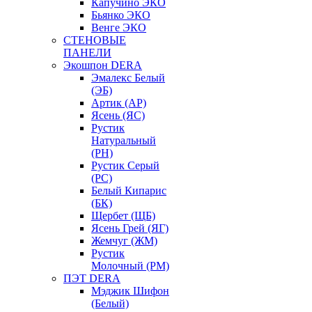
Капучино ЭКО
Бьянко ЭКО
Венге ЭКО
СТЕНОВЫЕ
ПАНЕЛИ
Экошпон DERA
Эмалекс Белый
(ЭБ)
Артик (АР)
Ясень (ЯС)
Рустик
Натуральный
(РН)
Рустик Серый
(РС)
Белый Кипарис
(БК)
Щербет (ЩБ)
Ясень Грей (ЯГ)
Жемчуг (ЖМ)
Рустик
Молочный (РМ)
ПЭТ DERA
Мэджик Шифон
(Белый)