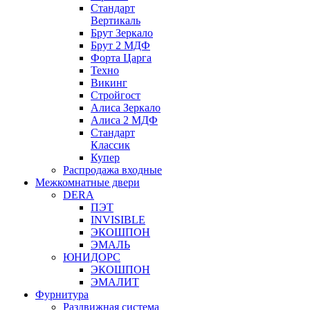
Стандарт
Вертикаль
Брут Зеркало
Брут 2 МДФ
Форта Царга
Техно
Викинг
Стройгост
Алиса Зеркало
Алиса 2 МДФ
Стандарт
Классик
Купер
Распродажа входные
Межкомнатные двери
DERA
ПЭТ
INVISIBLE
ЭКОШПОН
ЭМАЛЬ
ЮНИДОРС
ЭКОШПОН
ЭМАЛИТ
Фурнитура
Раздвижная система