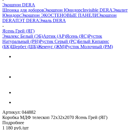
Экошпон DERA
Шпонка для доборов
Экошпон Юнидорс
Invisible DERA
Эмалит
Юнидорс
Экошпон ЭКО
СТЕНОВЫЕ ПАНЕЛИ
Экошпон
DERA
ПЭТ DERA
Эмаль DERA
-
Ясень Грей (ЯГ)
Эмалекс Белый (ЭБ)
Артик (АР)
Ясень (ЯС)
Рустик
Натуральный (РН)
Рустик Серый (РС)
Белый Кипарис
(БК)
Щербет (ЩБ)
Жемчуг (ЖМ)
Рустик Молочный (РМ)
Артикул:
044882
Коробка МДФ телескоп 72х32х2070 Ясень Грей (ЯГ)
Подробнее
1 180
руб.
/шт