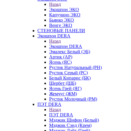
Назад
Экошпон ЭКО
Капучино ЭКО
Бьянко ЭКО
Венге ЭКО
СТЕНОВЫЕ ПАНЕЛИ
Экошпон DERA
Назад
Экошпон DERA
Эмалекс Белый (ЭБ)
Артик (АР)
Ясень (ЯС)
Рустик Натуральный (РН)
Рустик Серый (РС)
Белый Кипарис (БК)
Щербет (ЩБ)
Ясень Грей (ЯГ)
Жемчуг (ЖМ)
Рустик Молочный (РМ)
ПЭТ DERA
Назад
ПЭТ DERA
Мэджик Шифон (Белый)
Мэджик Сэнд (Крем)
Мэджик Лайт (Грей)