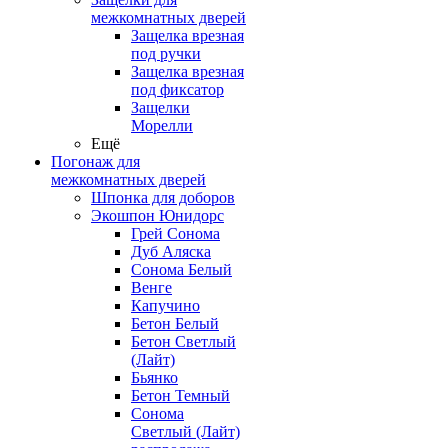
межкомнатных дверей
Защелка врезная
под ручки
Защелка врезная
под фиксатор
Защелки
Морелли
Ещё
Погонаж для
межкомнатных дверей
Шпонка для доборов
Экошпон Юнидорс
Грей Сонома
Дуб Аляска
Сонома Белый
Венге
Капучино
Бетон Белый
Бетон Светлый
(Лайт)
Бьянко
Бетон Темный
Сонома
Светлый (Лайт)