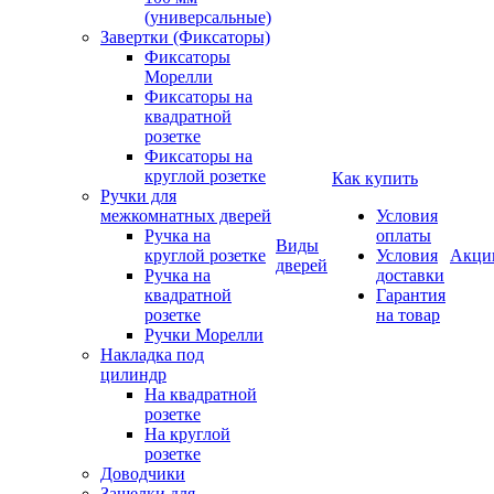
(универсальные)
Завертки (Фиксаторы)
Фиксаторы
Морелли
Фиксаторы на
квадратной
розетке
Фиксаторы на
круглой розетке
Как купить
Ручки для
межкомнатных дверей
Условия
Ручка на
оплаты
Виды
круглой розетке
Условия
Акци
дверей
Ручка на
доставки
квадратной
Гарантия
розетке
на товар
Ручки Морелли
Накладка под
цилиндр
На квадратной
розетке
На круглой
розетке
Доводчики
Защелки для