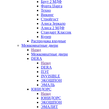
Брут 2 МДФ
Форта Царга
Техно
Викинг
Стройгост
Алиса Зеркало
Алиса 2 МДФ
Стандарт Классик
Купер
Распродажа входные
Межкомнатные двери
Назад
Межкомнатные двери
DERA
Назад
DERA
ПЭТ
INVISIBLE
ЭКОШПОН
ЭМАЛЬ
ЮНИДОРС
Назад
ЮНИДОРС
ЭКОШПОН
ЭМАЛИТ