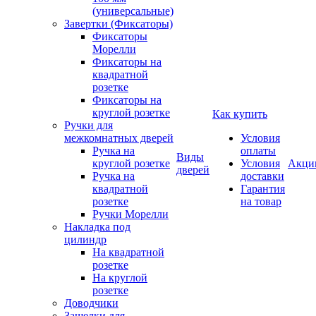
(универсальные)
Завертки (Фиксаторы)
Фиксаторы
Морелли
Фиксаторы на
квадратной
розетке
Фиксаторы на
круглой розетке
Как купить
Ручки для
межкомнатных дверей
Условия
Ручка на
оплаты
Виды
круглой розетке
Условия
Акци
дверей
Ручка на
доставки
квадратной
Гарантия
розетке
на товар
Ручки Морелли
Накладка под
цилиндр
На квадратной
розетке
На круглой
розетке
Доводчики
Защелки для