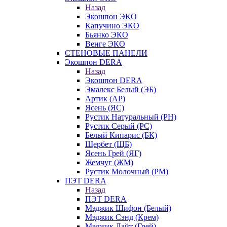
Назад
Экошпон ЭКО
Капучино ЭКО
Бьянко ЭКО
Венге ЭКО
СТЕНОВЫЕ ПАНЕЛИ
Экошпон DERA
Назад
Экошпон DERA
Эмалекс Белый (ЭБ)
Артик (АР)
Ясень (ЯС)
Рустик Натуральный (РН)
Рустик Серый (РС)
Белый Кипарис (БК)
Щербет (ЩБ)
Ясень Грей (ЯГ)
Жемчуг (ЖМ)
Рустик Молочный (РМ)
ПЭТ DERA
Назад
ПЭТ DERA
Мэджик Шифон (Белый)
Мэджик Сэнд (Крем)
Мэджик Лайт (Грей)