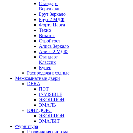
Стандарт
Вертикаль
Брут Зеркало
Брут 2 МДФ
Форта Царга
Техно
Викинг
Стройгост
Алиса Зеркало
Алиса 2 МДФ
Стандарт
Классик
Купер
Распродажа входные
Межкомнатные двери
DERA
ПЭТ
INVISIBLE
ЭКОШПОН
ЭМАЛЬ
ЮНИДОРС
ЭКОШПОН
ЭМАЛИТ
Фурнитура
Раздвижная система