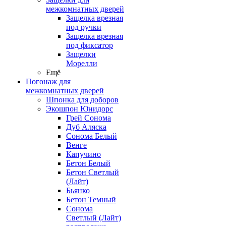
межкомнатных дверей
Защелка врезная
под ручки
Защелка врезная
под фиксатор
Защелки
Морелли
Ещё
Погонаж для
межкомнатных дверей
Шпонка для доборов
Экошпон Юнидорс
Грей Сонома
Дуб Аляска
Сонома Белый
Венге
Капучино
Бетон Белый
Бетон Светлый
(Лайт)
Бьянко
Бетон Темный
Сонома
Светлый (Лайт)