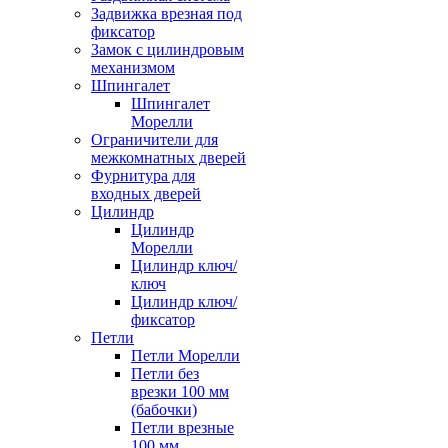
Задвижка врезная под
фиксатор
Замок с цилиндровым
механизмом
Шпингалет
Шпингалет
Морелли
Ограничители для
межкомнатных дверей
Фурнитура для
входных дверей
Цилиндр
Цилиндр
Морелли
Цилиндр ключ/
ключ
Цилиндр ключ/
фиксатор
Петли
Петли Морелли
Петли без
врезки 100 мм
(бабочки)
Петли врезные
100 мм