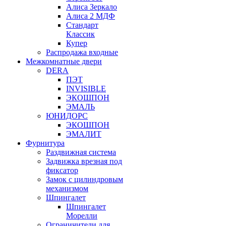
Алиса Зеркало
Алиса 2 МДФ
Стандарт
Классик
Купер
Распродажа входные
Межкомнатные двери
DERA
ПЭТ
INVISIBLE
ЭКОШПОН
ЭМАЛЬ
ЮНИДОРС
ЭКОШПОН
ЭМАЛИТ
Фурнитура
Раздвижная система
Задвижка врезная под
фиксатор
Замок с цилиндровым
механизмом
Шпингалет
Шпингалет
Морелли
Ограничители для