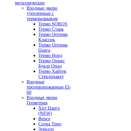
металлические
Входные двери
утепленные с
терморазрывом
Термо SOROS
Термо Старк
Термо Оптима
Классик
Термо Оптима
Царга
Термо Норд
Термо Оникс
Букле Опал
Термо Хайтек
Стеклопакет
Входные
противопожарные EI-
60
Входные двери
Геометрия
Хит Царга
(NEW)
Версо
Сотка Трио
Зеркало