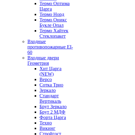
Термо Оптима
Царга
Термо Норд
Термо Оникс
Букле Опал
Термо Хайтек
Стеклопакет
Входные
противопожарные EI-
60
Входные двери
Геометрия
Хит Царга
(NEW)
Версо
Сотка Трио
Зеркало
Стандарт
Вертикаль
Брут Зеркало
Брут 2 МДФ
Форта Царга
Техно
Викинг
Стройгост