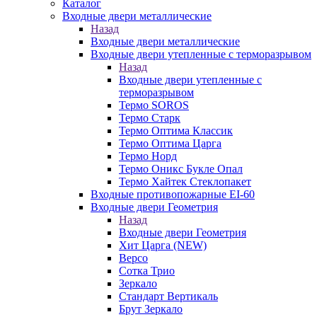
Каталог
Входные двери металлические
Назад
Входные двери металлические
Входные двери утепленные с терморазрывом
Назад
Входные двери утепленные с
терморазрывом
Термо SOROS
Термо Старк
Термо Оптима Классик
Термо Оптима Царга
Термо Норд
Термо Оникс Букле Опал
Термо Хайтек Стеклопакет
Входные противопожарные EI-60
Входные двери Геометрия
Назад
Входные двери Геометрия
Хит Царга (NEW)
Версо
Сотка Трио
Зеркало
Стандарт Вертикаль
Брут Зеркало