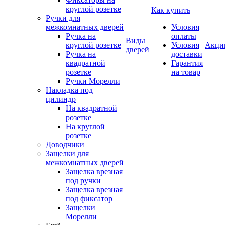
круглой розетке
Как купить
Ручки для
межкомнатных дверей
Условия
Ручка на
оплаты
Виды
круглой розетке
Условия
Акци
дверей
Ручка на
доставки
квадратной
Гарантия
розетке
на товар
Ручки Морелли
Накладка под
цилиндр
На квадратной
розетке
На круглой
розетке
Доводчики
Защелки для
межкомнатных дверей
Защелка врезная
под ручки
Защелка врезная
под фиксатор
Защелки
Морелли