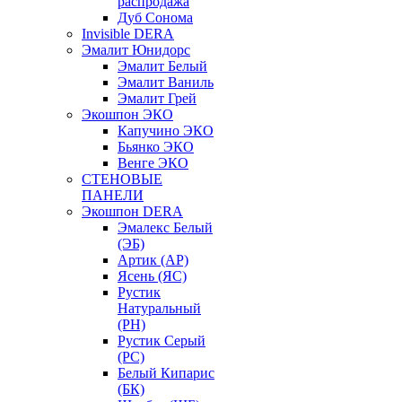
распродажа
Дуб Сонома
Invisible DERA
Эмалит Юнидорс
Эмалит Белый
Эмалит Ваниль
Эмалит Грей
Экошпон ЭКО
Капучино ЭКО
Бьянко ЭКО
Венге ЭКО
СТЕНОВЫЕ
ПАНЕЛИ
Экошпон DERA
Эмалекс Белый
(ЭБ)
Артик (АР)
Ясень (ЯС)
Рустик
Натуральный
(РН)
Рустик Серый
(РС)
Белый Кипарис
(БК)