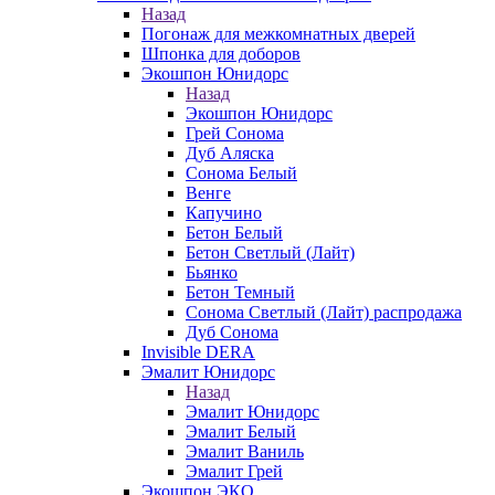
Назад
Погонаж для межкомнатных дверей
Шпонка для доборов
Экошпон Юнидорс
Назад
Экошпон Юнидорс
Грей Сонома
Дуб Аляска
Сонома Белый
Венге
Капучино
Бетон Белый
Бетон Светлый (Лайт)
Бьянко
Бетон Темный
Сонома Светлый (Лайт) распродажа
Дуб Сонома
Invisible DERA
Эмалит Юнидорс
Назад
Эмалит Юнидорс
Эмалит Белый
Эмалит Ваниль
Эмалит Грей
Экошпон ЭКО