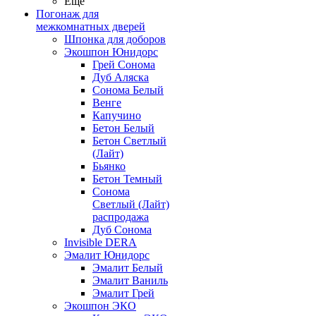
Ещё
Погонаж для
межкомнатных дверей
Шпонка для доборов
Экошпон Юнидорс
Грей Сонома
Дуб Аляска
Сонома Белый
Венге
Капучино
Бетон Белый
Бетон Светлый
(Лайт)
Бьянко
Бетон Темный
Сонома
Светлый (Лайт)
распродажа
Дуб Сонома
Invisible DERA
Эмалит Юнидорс
Эмалит Белый
Эмалит Ваниль
Эмалит Грей
Экошпон ЭКО