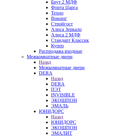
Брут 2 МДФ
Форта Царга
Техно
Викинг
Стройгост
Алиса Зеркало
Алиса 2 МДФ
Стандарт Классик
Купер
Распродажа входные
Межкомнатные двери
Назад
Межкомнатные двери
DERA
Назад
DERA
ПЭТ
INVISIBLE
ЭКОШПОН
ЭМАЛЬ
ЮНИДОРС
Назад
ЮНИДОРС
ЭКОШПОН
ЭМАЛИТ