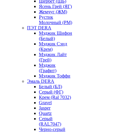
Щербет (ЩБ)
Ясень Грей (ЯГ)
Жемчуг (ЖМ)
Рустик
Молочный (РМ)
ПЭТ DERA
Мэджик Шифон
(Белый)
Мэджик Сэнд
(Крем)
Мэджик Лайт
(Грей)
Мэджик
(Графит)
Мэджик Тоффи
Эмаль DERA
Белый (БЛ)
Серый (ФГ)
Крем (Ral 7032)
Gravel
Jasper
Quartz
Серый
(RAL7047)
Черно-серый