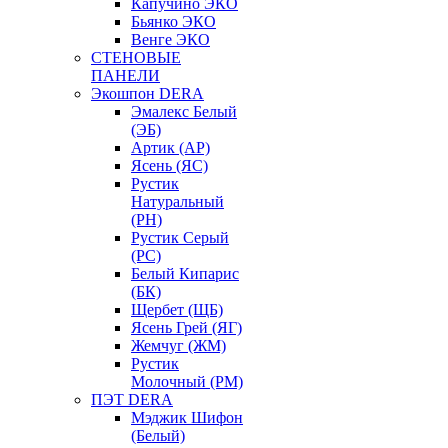
Капучино ЭКО
Бьянко ЭКО
Венге ЭКО
СТЕНОВЫЕ
ПАНЕЛИ
Экошпон DERA
Эмалекс Белый
(ЭБ)
Артик (АР)
Ясень (ЯС)
Рустик
Натуральный
(РН)
Рустик Серый
(РС)
Белый Кипарис
(БК)
Щербет (ЩБ)
Ясень Грей (ЯГ)
Жемчуг (ЖМ)
Рустик
Молочный (РМ)
ПЭТ DERA
Мэджик Шифон
(Белый)