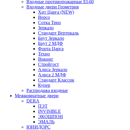
Входные противопожарные EI-60
Входные двери Геометрия
Хит Царга (NEW)
Версо
Сотка Трио
Зеркало
Стандарт Вертикаль
Брут Зеркало
Брут 2 МДФ
Форта Царга
Техно
Викинг
Стройгост
Алиса Зеркало
Алиса 2 МДФ
Стандарт Классик
Купер
Распродажа входные
Межкомнатные двери
DERA
ПЭТ
INVISIBLE
ЭКОШПОН
ЭМАЛЬ
ЮНИДОРС