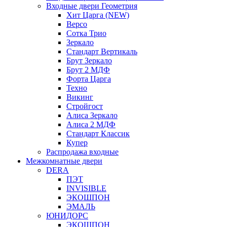
Входные двери Геометрия
Хит Царга (NEW)
Версо
Сотка Трио
Зеркало
Стандарт Вертикаль
Брут Зеркало
Брут 2 МДФ
Форта Царга
Техно
Викинг
Стройгост
Алиса Зеркало
Алиса 2 МДФ
Стандарт Классик
Купер
Распродажа входные
Межкомнатные двери
DERA
ПЭТ
INVISIBLE
ЭКОШПОН
ЭМАЛЬ
ЮНИДОРС
ЭКОШПОН