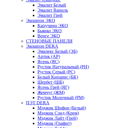
Эмалит Белый
Эмалит Ваниль
Эмалит Грей
Экошпон ЭКО
Капучино ЭКО
Бьянко ЭКО
Венге ЭКО
СТЕНОВЫЕ ПАНЕЛИ
Экошпон DERA
Эмалекс Белый (ЭБ)
Артик (АР)
Ясень (ЯС)
Рустик Натуральный (РН)
Рустик Серый (РС)
Белый Кипарис (БК)
Щербет (ЩБ)
Ясень Грей (ЯГ)
Жемчуг (ЖМ)
Рустик Молочный (РМ)
ПЭТ DERA
Мэджик Шифон (Белый)
Мэджик Сэнд (Крем)
Мэджик Лайт (Грей)
Мэджик (Графит)