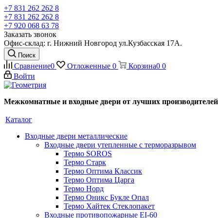
+7 831 262 262 8
+7 831 262 262 8
+7 920 068 63 78
Заказать звонок
Офис-склад: г. Нижний Новгород ул.Кузбасская 17А.
Поиск
Сравнение
0
Отложенные
0
Корзина
0
0
Войти
Межкомнатные и входные двери от лучших производителей
Каталог
Входные двери металлические
Входные двери утепленные с терморазрывом
Термо SOROS
Термо Старк
Термо Оптима Классик
Термо Оптима Царга
Термо Норд
Термо Оникс Букле Опал
Термо Хайтек Стеклопакет
Входные противопожарные EI-60