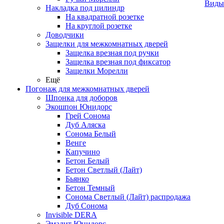
Виды
Накладка под цилиндр
На квадратной розетке
На круглой розетке
Доводчики
Защелки для межкомнатных дверей
Защелка врезная под ручки
Защелка врезная под фиксатор
Защелки Морелли
Ещё
Погонаж для межкомнатных дверей
Шпонка для доборов
Экошпон Юнидорс
Грей Сонома
Дуб Аляска
Сонома Белый
Венге
Капучино
Бетон Белый
Бетон Светлый (Лайт)
Бьянко
Бетон Темный
Сонома Светлый (Лайт) распродажа
Дуб Сонома
Invisible DERA
Эмалит Юнидорс