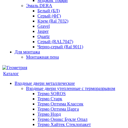
Мэджик Тоффи
Эмаль DERA
Белый (БЛ)
Серый (ФГ)
Крем (Ral 7032)
Gravel
Jasper
Quartz
Серый (RAL7047)
Черно-серый (Ral 9011)
Для монтажа
Монтажная пена
Каталог
Входные двери металлические
Входные двери утепленные с терморазрывом
Термо SOROS
Термо Старк
Термо Оптима Классик
Термо Оптима Царга
Термо Норд
Термо Оникс Букле Опал
Термо Хайтек Стеклопакет