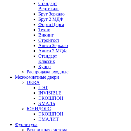
Стандарт
Вертикаль
Брут Зеркало
Брут 2 МДФ
Форта Царга
Техно
Викинг
Стройгост
Алиса Зеркало
Алиса 2 МДФ
Стандарт
Классик
Купер
Распродажа входные
Межкомнатные двери
DERA
ПЭТ
INVISIBLE
ЭКОШПОН
ЭМАЛЬ
ЮНИДОРС
ЭКОШПОН
ЭМАЛИТ
Фурнитура
Раздвижная система