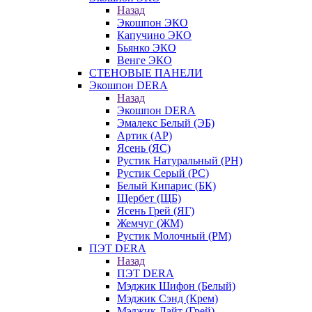
Назад
Экошпон ЭКО
Капучино ЭКО
Бьянко ЭКО
Венге ЭКО
СТЕНОВЫЕ ПАНЕЛИ
Экошпон DERA
Назад
Экошпон DERA
Эмалекс Белый (ЭБ)
Артик (АР)
Ясень (ЯС)
Рустик Натуральный (РН)
Рустик Серый (РС)
Белый Кипарис (БК)
Щербет (ЩБ)
Ясень Грей (ЯГ)
Жемчуг (ЖМ)
Рустик Молочный (РМ)
ПЭТ DERA
Назад
ПЭТ DERA
Мэджик Шифон (Белый)
Мэджик Сэнд (Крем)
Мэджик Лайт (Грей)