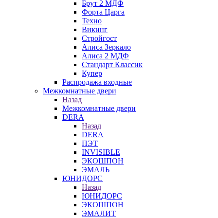
Брут 2 МДФ
Форта Царга
Техно
Викинг
Стройгост
Алиса Зеркало
Алиса 2 МДФ
Стандарт Классик
Купер
Распродажа входные
Межкомнатные двери
Назад
Межкомнатные двери
DERA
Назад
DERA
ПЭТ
INVISIBLE
ЭКОШПОН
ЭМАЛЬ
ЮНИДОРС
Назад
ЮНИДОРС
ЭКОШПОН
ЭМАЛИТ