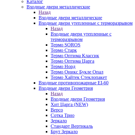
Каталог
Входные двери металлические
Назад
Входные двери металлические
Входные двери утепленные с терморазрывом
Назад
Входные двери утепленные с
терморазрывом
Термо SOROS
Термо Старк
Термо Оптима Классик
Термо Оптима Царга
Термо Норд
Термо Оникс Букле Опал
Термо Хайтек Стеклопакет
Входные противопожарные EI-60
Входные двери Геометрия
Назад
Входные двери Геометрия
Хит Царга (NEW)
Версо
Сотка Трио
Зеркало
Стандарт Вертикаль
Брут Зеркало