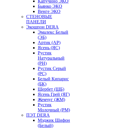
Капучино ЭКО
Бьянко ЭКО
Венге ЭКО
СТЕНОВЫЕ
ПАНЕЛИ
Экошпон DERA
Эмалекс Белый
(ЭБ)
Артик (АР)
Ясень (ЯС)
Рустик
Натуральный
(РН)
Рустик Серый
(РС)
Белый Кипарис
(БК)
Щербет (ЩБ)
Ясень Грей (ЯГ)
Жемчуг (ЖМ)
Рустик
Молочный (РМ)
ПЭТ DERA
Мэджик Шифон
(Белый)