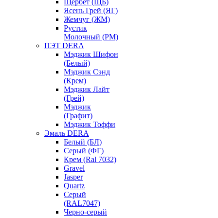
Щербет (ЩБ)
Ясень Грей (ЯГ)
Жемчуг (ЖМ)
Рустик
Молочный (РМ)
ПЭТ DERA
Мэджик Шифон
(Белый)
Мэджик Сэнд
(Крем)
Мэджик Лайт
(Грей)
Мэджик
(Графит)
Мэджик Тоффи
Эмаль DERA
Белый (БЛ)
Серый (ФГ)
Крем (Ral 7032)
Gravel
Jasper
Quartz
Серый
(RAL7047)
Черно-серый