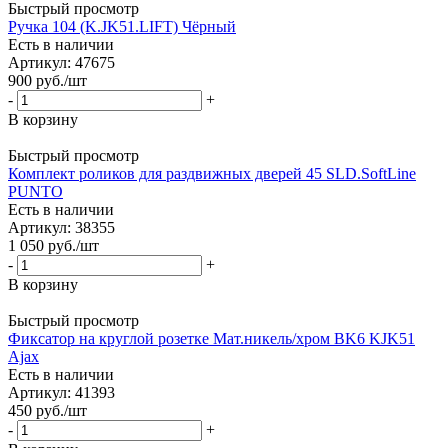
Быстрый просмотр
Ручка 104 (K.JK51.LIFT) Чёрный
Есть в наличии
Артикул: 47675
900
руб.
/шт
-
+
В корзину
Быстрый просмотр
Комплект роликов для раздвижных дверей 45 SLD.SoftLine
PUNTO
Есть в наличии
Артикул: 38355
1 050
руб.
/шт
-
+
В корзину
Быстрый просмотр
Фиксатор на круглой розетке Мат.никель/хром BK6 KJK51
Ajax
Есть в наличии
Артикул: 41393
450
руб.
/шт
-
+