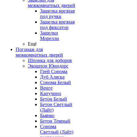
межкомнатных дверей
Защелка врезная
под ручки
Защелка врезная
под фиксатор
Защелки
Морелли
Ещё
Погонаж для
межкомнатных дверей
Шпонка для доборов
Экошпон Юнидорс
Грей Сонома
Дуб Аляска
Сонома Белый
Венге
Капучино
Бетон Белый
Бетон Светлый
(Лайт)
Бьянко
Бетон Темный
Сонома
Светлый (Лайт)