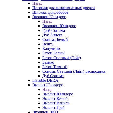
Назад
Погонаж для межкомнатных дверей
Шпонка для доборов
Экошпон Юнидорс
Назад
Экошпон Юнидорс
Грей Сонома
Дуб Аляска
Сонома Белый
Венге
Капучино
Бетон Белый
Бетон Светлый (Лайт)
Бьянко
Бетон Темный
Сонома Светлый (Лайт) распродажа
Дуб Сонома
Invisible DERA
Эмалит Юнидорс
Назад
Эмалит Юнидорс
Эмалит Белый
Эмалит Ваниль
Эмалит Грей
Экошпон ЭКО