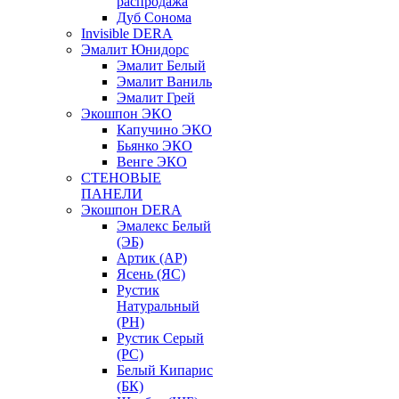
распродажа
Дуб Сонома
Invisible DERA
Эмалит Юнидорс
Эмалит Белый
Эмалит Ваниль
Эмалит Грей
Экошпон ЭКО
Капучино ЭКО
Бьянко ЭКО
Венге ЭКО
СТЕНОВЫЕ
ПАНЕЛИ
Экошпон DERA
Эмалекс Белый
(ЭБ)
Артик (АР)
Ясень (ЯС)
Рустик
Натуральный
(РН)
Рустик Серый
(РС)
Белый Кипарис
(БК)