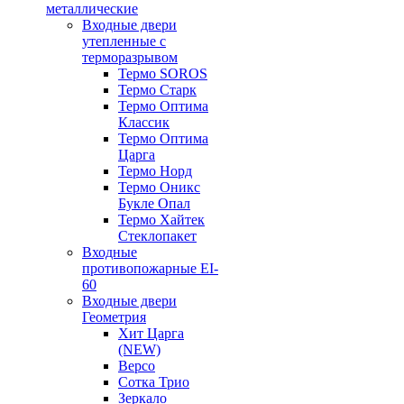
металлические
Входные двери
утепленные с
терморазрывом
Термо SOROS
Термо Старк
Термо Оптима
Классик
Термо Оптима
Царга
Термо Норд
Термо Оникс
Букле Опал
Термо Хайтек
Стеклопакет
Входные
противопожарные EI-
60
Входные двери
Геометрия
Хит Царга
(NEW)
Версо
Сотка Трио
Зеркало