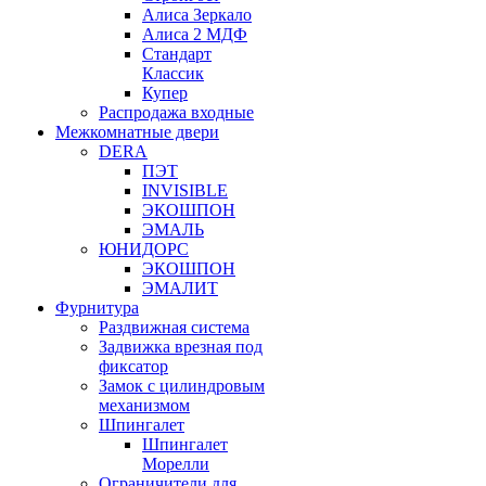
Алиса Зеркало
Алиса 2 МДФ
Стандарт
Классик
Купер
Распродажа входные
Межкомнатные двери
DERA
ПЭТ
INVISIBLE
ЭКОШПОН
ЭМАЛЬ
ЮНИДОРС
ЭКОШПОН
ЭМАЛИТ
Фурнитура
Раздвижная система
Задвижка врезная под
фиксатор
Замок с цилиндровым
механизмом
Шпингалет
Шпингалет
Морелли
Ограничители для