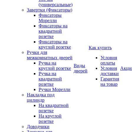
(универсальные)
Завертки (Фиксаторы)
Фиксаторы
Морелли
Фиксаторы на
квадратной
розетке
Фиксаторы на
круглой розетке
Как купить
Ручки для
межкомнатных дверей
Условия
Ручка на
оплаты
Виды
круглой розетке
Условия
Акци
дверей
Ручка на
доставки
квадратной
Гарантия
розетке
на товар
Ручки Морелли
Накладка под
цилиндр
На квадратной
розетке
На круглой
розетке
Доводчики
Защелки для