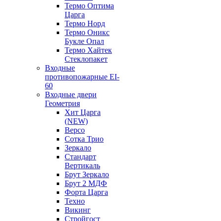
Термо Оптима
Царга
Термо Норд
Термо Оникс
Букле Опал
Термо Хайтек
Стеклопакет
Входные
противопожарные EI-
60
Входные двери
Геометрия
Хит Царга
(NEW)
Версо
Сотка Трио
Зеркало
Стандарт
Вертикаль
Брут Зеркало
Брут 2 МДФ
Форта Царга
Техно
Викинг
Стройгост