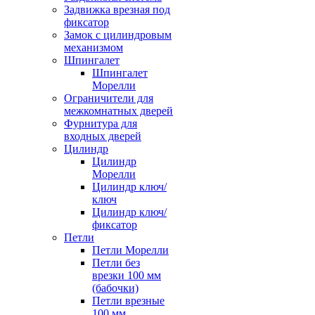
Задвижка врезная под
фиксатор
Замок с цилиндровым
механизмом
Шпингалет
Шпингалет
Морелли
Ограничители для
межкомнатных дверей
Фурнитура для
входных дверей
Цилиндр
Цилиндр
Морелли
Цилиндр ключ/
ключ
Цилиндр ключ/
фиксатор
Петли
Петли Морелли
Петли без
врезки 100 мм
(бабочки)
Петли врезные
100 мм