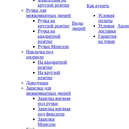
круглой розетке
Как купить
Ручки для
межкомнатных дверей
Условия
Ручка на
оплаты
Виды
круглой розетке
Условия
Акци
дверей
Ручка на
доставки
квадратной
Гарантия
розетке
на товар
Ручки Морелли
Накладка под
цилиндр
На квадратной
розетке
На круглой
розетке
Доводчики
Защелки для
межкомнатных дверей
Защелка врезная
под ручки
Защелка врезная
под фиксатор
Защелки
Морелли