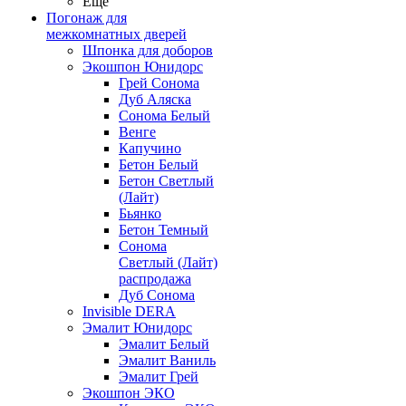
Ещё
Погонаж для
межкомнатных дверей
Шпонка для доборов
Экошпон Юнидорс
Грей Сонома
Дуб Аляска
Сонома Белый
Венге
Капучино
Бетон Белый
Бетон Светлый
(Лайт)
Бьянко
Бетон Темный
Сонома
Светлый (Лайт)
распродажа
Дуб Сонома
Invisible DERA
Эмалит Юнидорс
Эмалит Белый
Эмалит Ваниль
Эмалит Грей
Экошпон ЭКО