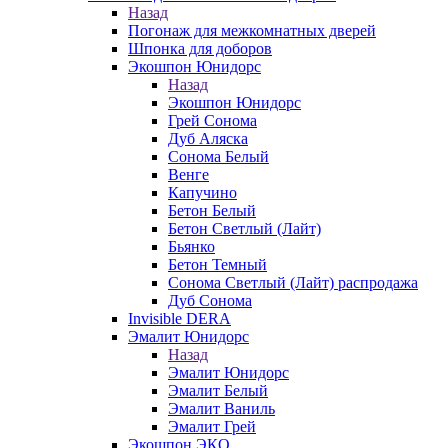
Назад
Погонаж для межкомнатных дверей
Шпонка для доборов
Экошпон Юнидорс
Назад
Экошпон Юнидорс
Грей Сонома
Дуб Аляска
Сонома Белый
Венге
Капучино
Бетон Белый
Бетон Светлый (Лайт)
Бьянко
Бетон Темный
Сонома Светлый (Лайт) распродажа
Дуб Сонома
Invisible DERA
Эмалит Юнидорс
Назад
Эмалит Юнидорс
Эмалит Белый
Эмалит Ваниль
Эмалит Грей
Экошпон ЭКО