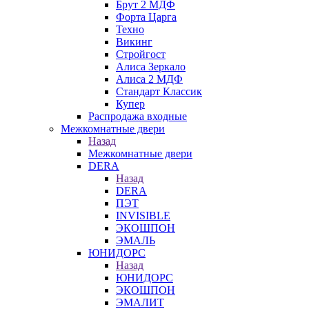
Брут 2 МДФ
Форта Царга
Техно
Викинг
Стройгост
Алиса Зеркало
Алиса 2 МДФ
Стандарт Классик
Купер
Распродажа входные
Межкомнатные двери
Назад
Межкомнатные двери
DERA
Назад
DERA
ПЭТ
INVISIBLE
ЭКОШПОН
ЭМАЛЬ
ЮНИДОРС
Назад
ЮНИДОРС
ЭКОШПОН
ЭМАЛИТ