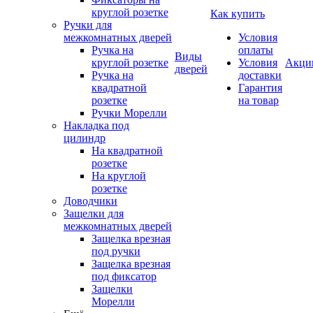
круглой розетке
Как купить
Ручки для
межкомнатных дверей
Условия
Ручка на
оплаты
Виды
круглой розетке
Условия
Акци
дверей
Ручка на
доставки
квадратной
Гарантия
розетке
на товар
Ручки Морелли
Накладка под
цилиндр
На квадратной
розетке
На круглой
розетке
Доводчики
Защелки для
межкомнатных дверей
Защелка врезная
под ручки
Защелка врезная
под фиксатор
Защелки
Морелли