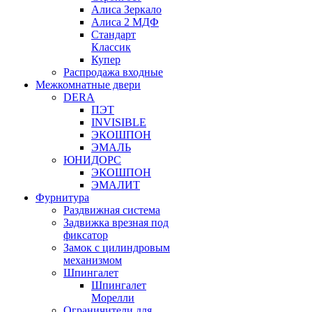
Алиса Зеркало
Алиса 2 МДФ
Стандарт
Классик
Купер
Распродажа входные
Межкомнатные двери
DERA
ПЭТ
INVISIBLE
ЭКОШПОН
ЭМАЛЬ
ЮНИДОРС
ЭКОШПОН
ЭМАЛИТ
Фурнитура
Раздвижная система
Задвижка врезная под
фиксатор
Замок с цилиндровым
механизмом
Шпингалет
Шпингалет
Морелли
Ограничители для