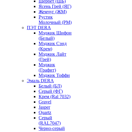
Щербет (ЩБ)
Ясень Грей (ЯГ)
Жемчуг (ЖМ)
Рустик
Молочный (РМ)
ПЭТ DERA
Мэджик Шифон
(Белый)
Мэджик Сэнд
(Крем)
Мэджик Лайт
(Грей)
Мэджик
(Графит)
Мэджик Тоффи
Эмаль DERA
Белый (БЛ)
Серый (ФГ)
Крем (Ral 7032)
Gravel
Jasper
Quartz
Серый
(RAL7047)
Черно-серый