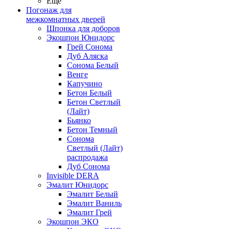
Ещё
Погонаж для
межкомнатных дверей
Шпонка для доборов
Экошпон Юнидорс
Грей Сонома
Дуб Аляска
Сонома Белый
Венге
Капучино
Бетон Белый
Бетон Светлый
(Лайт)
Бьянко
Бетон Темный
Сонома
Светлый (Лайт)
распродажа
Дуб Сонома
Invisible DERA
Эмалит Юнидорс
Эмалит Белый
Эмалит Ваниль
Эмалит Грей
Экошпон ЭКО