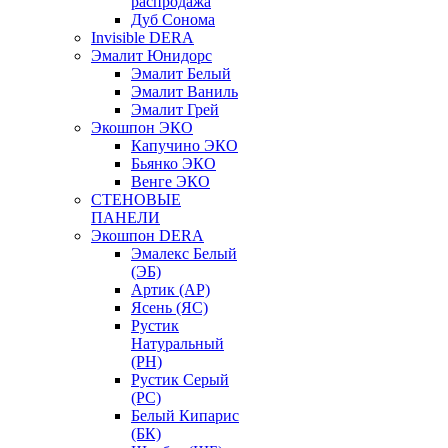
распродажа
Дуб Сонома
Invisible DERA
Эмалит Юнидорс
Эмалит Белый
Эмалит Ваниль
Эмалит Грей
Экошпон ЭКО
Капучино ЭКО
Бьянко ЭКО
Венге ЭКО
СТЕНОВЫЕ
ПАНЕЛИ
Экошпон DERA
Эмалекс Белый
(ЭБ)
Артик (АР)
Ясень (ЯС)
Рустик
Натуральный
(РН)
Рустик Серый
(РС)
Белый Кипарис
(БК)