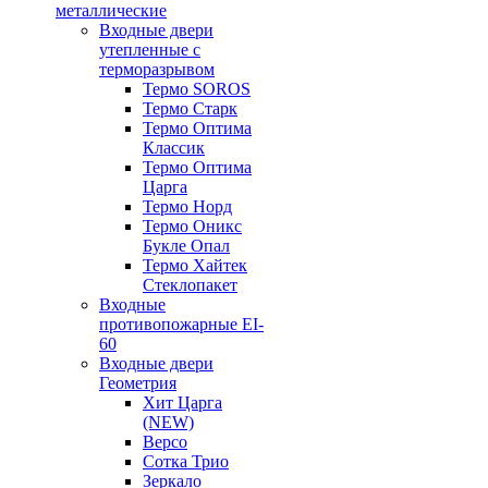
металлические
Входные двери
утепленные с
терморазрывом
Термо SOROS
Термо Старк
Термо Оптима
Классик
Термо Оптима
Царга
Термо Норд
Термо Оникс
Букле Опал
Термо Хайтек
Стеклопакет
Входные
противопожарные EI-
60
Входные двери
Геометрия
Хит Царга
(NEW)
Версо
Сотка Трио
Зеркало