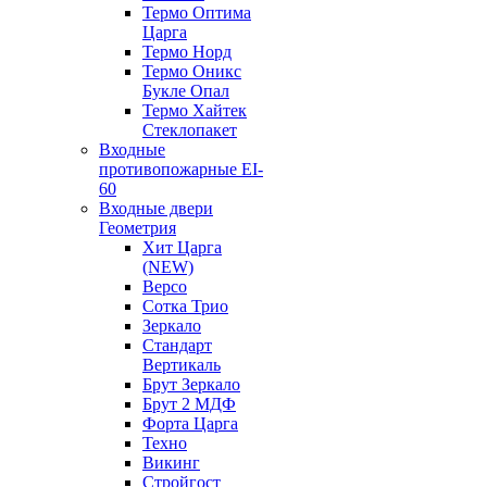
Термо Оптима
Царга
Термо Норд
Термо Оникс
Букле Опал
Термо Хайтек
Стеклопакет
Входные
противопожарные EI-
60
Входные двери
Геометрия
Хит Царга
(NEW)
Версо
Сотка Трио
Зеркало
Стандарт
Вертикаль
Брут Зеркало
Брут 2 МДФ
Форта Царга
Техно
Викинг
Стройгост