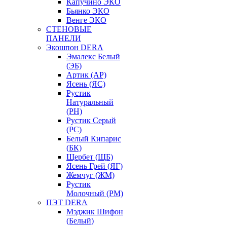
Капучино ЭКО
Бьянко ЭКО
Венге ЭКО
СТЕНОВЫЕ
ПАНЕЛИ
Экошпон DERA
Эмалекс Белый
(ЭБ)
Артик (АР)
Ясень (ЯС)
Рустик
Натуральный
(РН)
Рустик Серый
(РС)
Белый Кипарис
(БК)
Щербет (ЩБ)
Ясень Грей (ЯГ)
Жемчуг (ЖМ)
Рустик
Молочный (РМ)
ПЭТ DERA
Мэджик Шифон
(Белый)