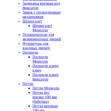
Задвижка врезная под
фиксатор
Замок с цилиндровым
механизмом
Шпингалет
Шпингалет
Морелли
Ограничители для
межкомнатных дверей
Фурнитура для
входных дверей
Цилиндр
Цилиндр
Морелли
Цилиндр ключ/
ключ
Цилиндр ключ/
фиксатор
Петли
Петли Морелли
Петли без
врезки 100 мм
(бабочки)
Петли врезные
100 мм