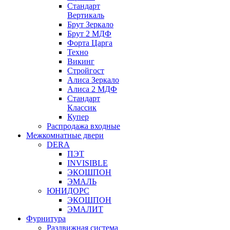
Стандарт
Вертикаль
Брут Зеркало
Брут 2 МДФ
Форта Царга
Техно
Викинг
Стройгост
Алиса Зеркало
Алиса 2 МДФ
Стандарт
Классик
Купер
Распродажа входные
Межкомнатные двери
DERA
ПЭТ
INVISIBLE
ЭКОШПОН
ЭМАЛЬ
ЮНИДОРС
ЭКОШПОН
ЭМАЛИТ
Фурнитура
Раздвижная система