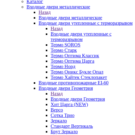
Каталог
Входные двери металлические
Назад
Входные двери металлические
Входные двери утепленные с терморазрывом
Назад
Входные двери утепленные с
терморазрывом
Термо SOROS
Термо Старк
Термо Оптима Классик
Термо Оптима Царга
Термо Норд
Термо Оникс Букле Опал
Термо Хайтек Стеклопакет
Входные противопожарные EI-60
Входные двери Геометрия
Назад
Входные двери Геометрия
Хит Царга (NEW)
Версо
Сотка Трио
Зеркало
Стандарт Вертикаль
Брут Зеркало