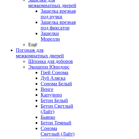
межкомнатных дверей
Защелка врезная
под ручки
Защелка врезная
под фиксатор
Защелки
Морелли
Ещё
Погонаж для
межкомнатных дверей
Шпонка для доборов
Экошпон Юнидорс
Грей Сонома
Дуб Аляска
Сонома Белый
Венге
Капучино
Бетон Белый
Бетон Светлый
(Лайт)
Бьянко
Бетон Темный
Сонома
Светлый (Лайт)