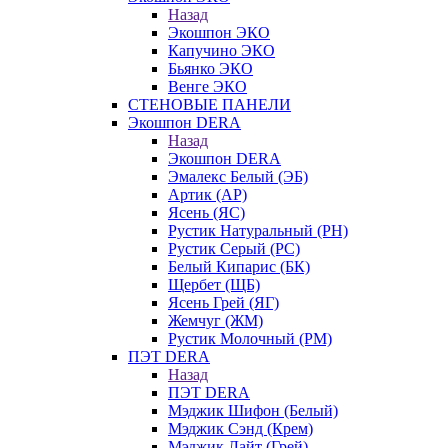
Назад
Экошпон ЭКО
Капучино ЭКО
Бьянко ЭКО
Венге ЭКО
СТЕНОВЫЕ ПАНЕЛИ
Экошпон DERA
Назад
Экошпон DERA
Эмалекс Белый (ЭБ)
Артик (АР)
Ясень (ЯС)
Рустик Натуральный (РН)
Рустик Серый (РС)
Белый Кипарис (БК)
Щербет (ЩБ)
Ясень Грей (ЯГ)
Жемчуг (ЖМ)
Рустик Молочный (РМ)
ПЭТ DERA
Назад
ПЭТ DERA
Мэджик Шифон (Белый)
Мэджик Сэнд (Крем)
Мэджик Лайт (Грей)