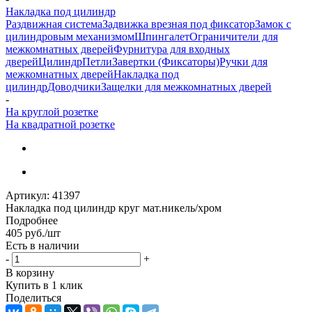
Накладка под цилиндр
Раздвижная система
Задвижка врезная под фиксатор
Замок с
цилиндровым механизмом
Шпингалет
Ограничители для
межкомнатных дверей
Фурнитура для входных
дверей
Цилиндр
Петли
Завертки (Фиксаторы)
Ручки для
межкомнатных дверей
Накладка под
цилиндр
Доводчики
Защелки для межкомнатных дверей
-
На круглой розетке
На квадратной розетке
Артикул:
41397
Накладка под цилиндр круг мат.никель/хром
Подробнее
405
руб.
/шт
Есть в наличии
-
+
В корзину
Купить в 1 клик
Поделиться