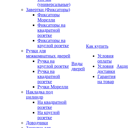
(универсальные)
Завертки (Фиксаторы)
Фиксаторы
Морелли
Фиксаторы на
квадратной
розетке
Фиксаторы на
круглой розетке
Как купить
Ручки для
межкомнатных дверей
Условия
Ручка на
оплаты
Виды
круглой розетке
Условия
Акци
дверей
Ручка на
доставки
квадратной
Гарантия
розетке
на товар
Ручки Морелли
Накладка под
цилиндр
На квадратной
розетке
На круглой
розетке
Доводчики
Защелки для