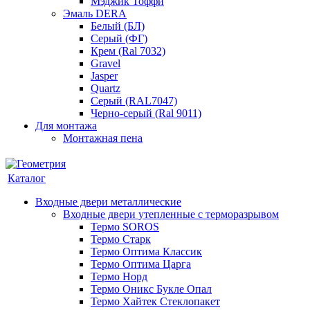
Мэджик Тоффи
Эмаль DERA
Белый (БЛ)
Серый (ФГ)
Крем (Ral 7032)
Gravel
Jasper
Quartz
Серый (RAL7047)
Черно-серый (Ral 9011)
Для монтажа
Монтажная пена
Каталог
Входные двери металлические
Входные двери утепленные с терморазрывом
Термо SOROS
Термо Старк
Термо Оптима Классик
Термо Оптима Царга
Термо Норд
Термо Оникс Букле Опал
Термо Хайтек Стеклопакет