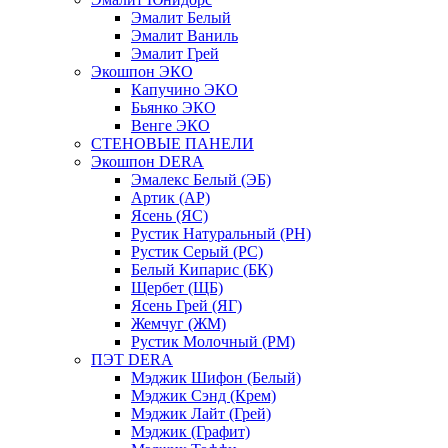
Эмалит Белый
Эмалит Ваниль
Эмалит Грей
Экошпон ЭКО
Капучино ЭКО
Бьянко ЭКО
Венге ЭКО
СТЕНОВЫЕ ПАНЕЛИ
Экошпон DERA
Эмалекс Белый (ЭБ)
Артик (АР)
Ясень (ЯС)
Рустик Натуральный (РН)
Рустик Серый (РС)
Белый Кипарис (БК)
Щербет (ЩБ)
Ясень Грей (ЯГ)
Жемчуг (ЖМ)
Рустик Молочный (РМ)
ПЭТ DERA
Мэджик Шифон (Белый)
Мэджик Сэнд (Крем)
Мэджик Лайт (Грей)
Мэджик (Графит)