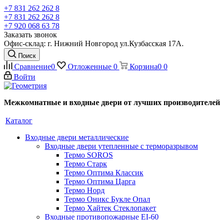
+7 831 262 262 8
+7 831 262 262 8
+7 920 068 63 78
Заказать звонок
Офис-склад: г. Нижний Новгород ул.Кузбасская 17А.
Поиск
Сравнение
0
Отложенные
0
Корзина
0
0
Войти
Межкомнатные и входные двери от лучших производителей
Каталог
Входные двери металлические
Входные двери утепленные с терморазрывом
Термо SOROS
Термо Старк
Термо Оптима Классик
Термо Оптима Царга
Термо Норд
Термо Оникс Букле Опал
Термо Хайтек Стеклопакет
Входные противопожарные EI-60