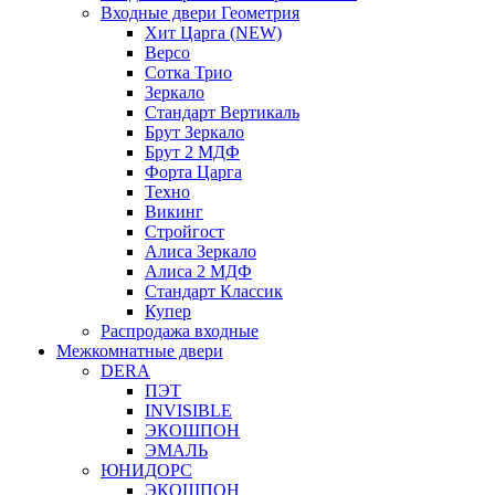
Входные двери Геометрия
Хит Царга (NEW)
Версо
Сотка Трио
Зеркало
Стандарт Вертикаль
Брут Зеркало
Брут 2 МДФ
Форта Царга
Техно
Викинг
Стройгост
Алиса Зеркало
Алиса 2 МДФ
Стандарт Классик
Купер
Распродажа входные
Межкомнатные двери
DERA
ПЭТ
INVISIBLE
ЭКОШПОН
ЭМАЛЬ
ЮНИДОРС
ЭКОШПОН