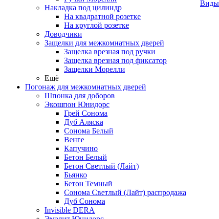
Виды
Накладка под цилиндр
На квадратной розетке
На круглой розетке
Доводчики
Защелки для межкомнатных дверей
Защелка врезная под ручки
Защелка врезная под фиксатор
Защелки Морелли
Ещё
Погонаж для межкомнатных дверей
Шпонка для доборов
Экошпон Юнидорс
Грей Сонома
Дуб Аляска
Сонома Белый
Венге
Капучино
Бетон Белый
Бетон Светлый (Лайт)
Бьянко
Бетон Темный
Сонома Светлый (Лайт) распродажа
Дуб Сонома
Invisible DERA
Эмалит Юнидорс