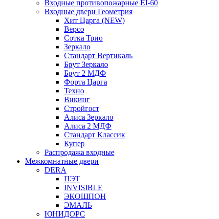
Входные противопожарные EI-60
Входные двери Геометрия
Хит Царга (NEW)
Версо
Сотка Трио
Зеркало
Стандарт Вертикаль
Брут Зеркало
Брут 2 МДФ
Форта Царга
Техно
Викинг
Стройгост
Алиса Зеркало
Алиса 2 МДФ
Стандарт Классик
Купер
Распродажа входные
Межкомнатные двери
DERA
ПЭТ
INVISIBLE
ЭКОШПОН
ЭМАЛЬ
ЮНИДОРС