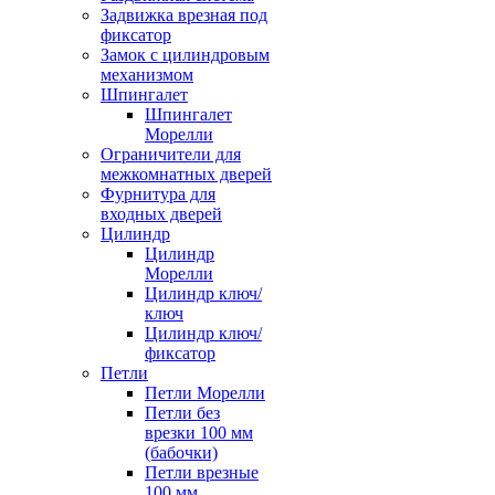
Задвижка врезная под
фиксатор
Замок с цилиндровым
механизмом
Шпингалет
Шпингалет
Морелли
Ограничители для
межкомнатных дверей
Фурнитура для
входных дверей
Цилиндр
Цилиндр
Морелли
Цилиндр ключ/
ключ
Цилиндр ключ/
фиксатор
Петли
Петли Морелли
Петли без
врезки 100 мм
(бабочки)
Петли врезные
100 мм