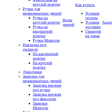
круглой розетке
Как купить
Ручки для
межкомнатных дверей
Условия
Ручка на
оплаты
Виды
круглой розетке
Условия
Акци
дверей
Ручка на
доставки
квадратной
Гарантия
розетке
на товар
Ручки Морелли
Накладка под
цилиндр
На квадратной
розетке
На круглой
розетке
Доводчики
Защелки для
межкомнатных дверей
Защелка врезная
под ручки
Защелка врезная
под фиксатор
Защелки
Морелли