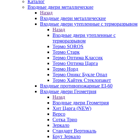
Каталог
Входные двери металлические
Назад
Входные двери металлические
Входные двери утепленные с терморазрывом
Назад
Входные двери утепленные с
терморазрывом
Термо SOROS
Термо Старк
Термо Оптима Классик
Термо Оптима Царга
Термо Норд
Термо Оникс Букле Опал
Термо Хайтек Стеклопакет
Входные противопожарные EI-60
Входные двери Геометрия
Назад
Входные двери Геометрия
Хит Царга (NEW)
Версо
Сотка Трио
Зеркало
Стандарт Вертикаль
Брут Зеркало