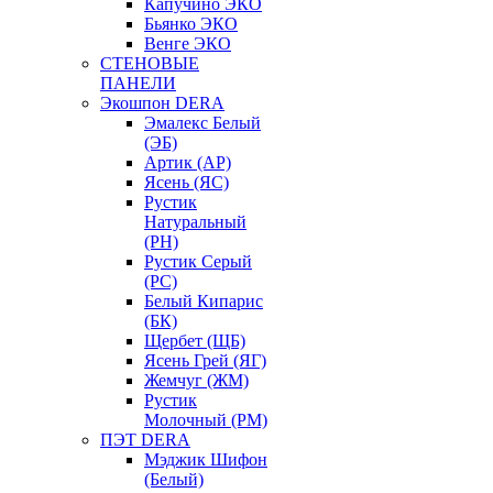
Капучино ЭКО
Бьянко ЭКО
Венге ЭКО
СТЕНОВЫЕ
ПАНЕЛИ
Экошпон DERA
Эмалекс Белый
(ЭБ)
Артик (АР)
Ясень (ЯС)
Рустик
Натуральный
(РН)
Рустик Серый
(РС)
Белый Кипарис
(БК)
Щербет (ЩБ)
Ясень Грей (ЯГ)
Жемчуг (ЖМ)
Рустик
Молочный (РМ)
ПЭТ DERA
Мэджик Шифон
(Белый)