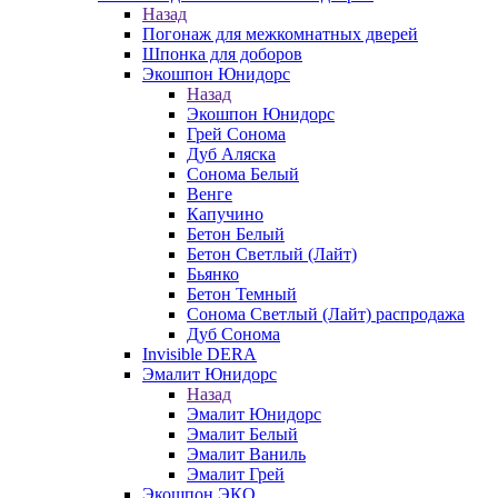
Назад
Погонаж для межкомнатных дверей
Шпонка для доборов
Экошпон Юнидорс
Назад
Экошпон Юнидорс
Грей Сонома
Дуб Аляска
Сонома Белый
Венге
Капучино
Бетон Белый
Бетон Светлый (Лайт)
Бьянко
Бетон Темный
Сонома Светлый (Лайт) распродажа
Дуб Сонома
Invisible DERA
Эмалит Юнидорс
Назад
Эмалит Юнидорс
Эмалит Белый
Эмалит Ваниль
Эмалит Грей
Экошпон ЭКО