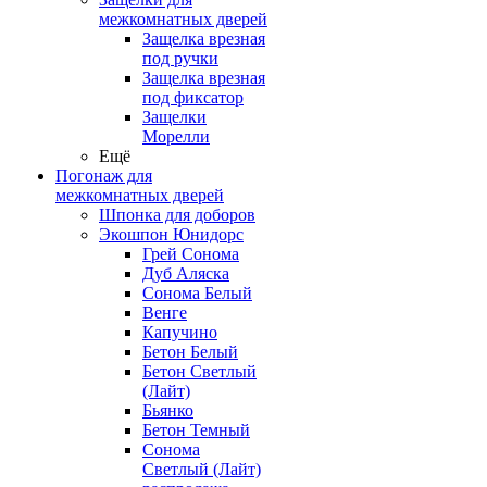
межкомнатных дверей
Защелка врезная
под ручки
Защелка врезная
под фиксатор
Защелки
Морелли
Ещё
Погонаж для
межкомнатных дверей
Шпонка для доборов
Экошпон Юнидорс
Грей Сонома
Дуб Аляска
Сонома Белый
Венге
Капучино
Бетон Белый
Бетон Светлый
(Лайт)
Бьянко
Бетон Темный
Сонома
Светлый (Лайт)