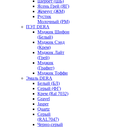
Щербет (ЩБ)
Ясень Грей (ЯГ)
Жемчуг (ЖМ)
Рустик
Молочный (РМ)
ПЭТ DERA
Мэджик Шифон
(Белый)
Мэджик Сэнд
(Крем)
Мэджик Лайт
(Грей)
Мэджик
(Графит)
Мэджик Тоффи
Эмаль DERA
Белый (БЛ)
Серый (ФГ)
Крем (Ral 7032)
Gravel
Jasper
Quartz
Серый
(RAL7047)
Черно-серый