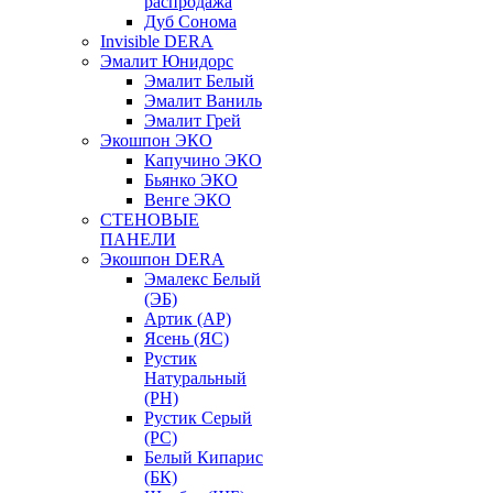
распродажа
Дуб Сонома
Invisible DERA
Эмалит Юнидорс
Эмалит Белый
Эмалит Ваниль
Эмалит Грей
Экошпон ЭКО
Капучино ЭКО
Бьянко ЭКО
Венге ЭКО
СТЕНОВЫЕ
ПАНЕЛИ
Экошпон DERA
Эмалекс Белый
(ЭБ)
Артик (АР)
Ясень (ЯС)
Рустик
Натуральный
(РН)
Рустик Серый
(РС)
Белый Кипарис
(БК)