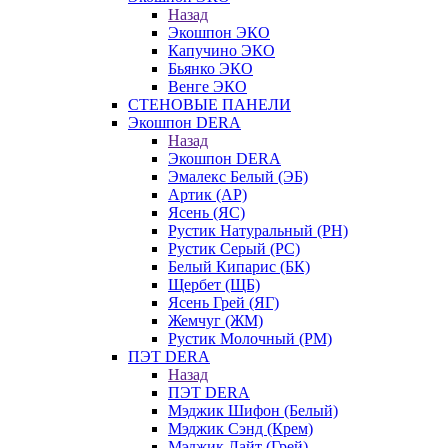
Назад
Экошпон ЭКО
Капучино ЭКО
Бьянко ЭКО
Венге ЭКО
СТЕНОВЫЕ ПАНЕЛИ
Экошпон DERA
Назад
Экошпон DERA
Эмалекс Белый (ЭБ)
Артик (АР)
Ясень (ЯС)
Рустик Натуральный (РН)
Рустик Серый (РС)
Белый Кипарис (БК)
Щербет (ЩБ)
Ясень Грей (ЯГ)
Жемчуг (ЖМ)
Рустик Молочный (РМ)
ПЭТ DERA
Назад
ПЭТ DERA
Мэджик Шифон (Белый)
Мэджик Сэнд (Крем)
Мэджик Лайт (Грей)