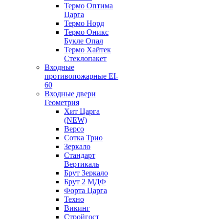
Термо Оптима
Царга
Термо Норд
Термо Оникс
Букле Опал
Термо Хайтек
Стеклопакет
Входные
противопожарные EI-
60
Входные двери
Геометрия
Хит Царга
(NEW)
Версо
Сотка Трио
Зеркало
Стандарт
Вертикаль
Брут Зеркало
Брут 2 МДФ
Форта Царга
Техно
Викинг
Стройгост