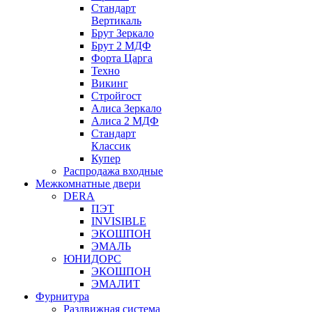
Стандарт
Вертикаль
Брут Зеркало
Брут 2 МДФ
Форта Царга
Техно
Викинг
Стройгост
Алиса Зеркало
Алиса 2 МДФ
Стандарт
Классик
Купер
Распродажа входные
Межкомнатные двери
DERA
ПЭТ
INVISIBLE
ЭКОШПОН
ЭМАЛЬ
ЮНИДОРС
ЭКОШПОН
ЭМАЛИТ
Фурнитура
Раздвижная система