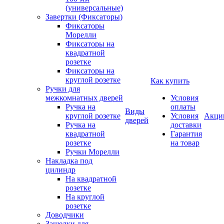
(универсальные)
Завертки (Фиксаторы)
Фиксаторы
Морелли
Фиксаторы на
квадратной
розетке
Фиксаторы на
круглой розетке
Как купить
Ручки для
межкомнатных дверей
Условия
Ручка на
оплаты
Виды
круглой розетке
Условия
Акци
дверей
Ручка на
доставки
квадратной
Гарантия
розетке
на товар
Ручки Морелли
Накладка под
цилиндр
На квадратной
розетке
На круглой
розетке
Доводчики
Защелки для