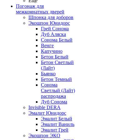
Ещё
Погонаж для
межкомнатных дверей
Шпонка для доборов
Экошпон Юнидорс
Грей Сонома
Дуб Аляска
Сонома Белый
Венге
Капучино
Бетон Белый
Бетон Светлый
(Лайт)
Бьянко
Бетон Темный
Сонома
Светлый (Лайт)
распродажа
Дуб Сонома
Invisible DERA
Эмалит Юнидорс
Эмалит Белый
Эмалит Ваниль
Эмалит Грей
Экошпон ЭКО