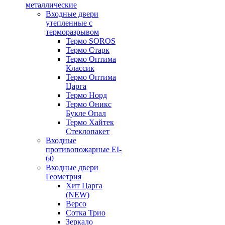
металлические
Входные двери
утепленные с
терморазрывом
Термо SOROS
Термо Старк
Термо Оптима
Классик
Термо Оптима
Царга
Термо Норд
Термо Оникс
Букле Опал
Термо Хайтек
Стеклопакет
Входные
противопожарные EI-
60
Входные двери
Геометрия
Хит Царга
(NEW)
Версо
Сотка Трио
Зеркало