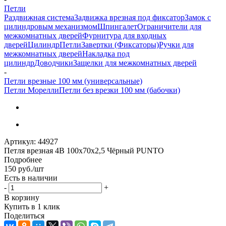
Петли
Раздвижная система
Задвижка врезная под фиксатор
Замок с
цилиндровым механизмом
Шпингалет
Ограничители для
межкомнатных дверей
Фурнитура для входных
дверей
Цилиндр
Петли
Завертки (Фиксаторы)
Ручки для
межкомнатных дверей
Накладка под
цилиндр
Доводчики
Защелки для межкомнатных дверей
-
Петли врезные 100 мм (универсальные)
Петли Морелли
Петли без врезки 100 мм (бабочки)
Артикул:
44927
Петля врезная 4B 100х70х2,5 Чёрный PUNTO
Подробнее
150
руб.
/шт
Есть в наличии
-
+
В корзину
Купить в 1 клик
Поделиться