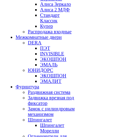
Алиса Зеркало
Алиса 2 МДФ
Стандарт
Классик
Купер
Распродажа входные
Межкомнатные двери
DERA
ПЭТ
INVISIBLE
ЭКОШПОН
ЭМАЛЬ
ЮНИДОРС
ЭКОШПОН
ЭМАЛИТ
Фурнитура
Раздвижная система
Задвижка врезная под
фиксатор
Замок с цилиндровым
механизмом
Шпингалет
Шпингалет
Морелли
Ограничители для