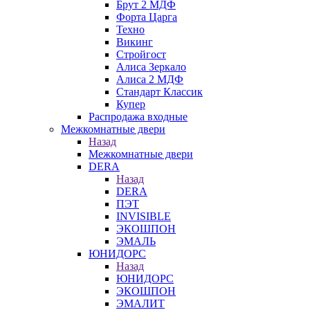
Брут 2 МДФ
Форта Царга
Техно
Викинг
Стройгост
Алиса Зеркало
Алиса 2 МДФ
Стандарт Классик
Купер
Распродажа входные
Межкомнатные двери
Назад
Межкомнатные двери
DERA
Назад
DERA
ПЭТ
INVISIBLE
ЭКОШПОН
ЭМАЛЬ
ЮНИДОРС
Назад
ЮНИДОРС
ЭКОШПОН
ЭМАЛИТ