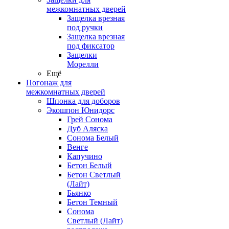
межкомнатных дверей
Защелка врезная
под ручки
Защелка врезная
под фиксатор
Защелки
Морелли
Ещё
Погонаж для
межкомнатных дверей
Шпонка для доборов
Экошпон Юнидорс
Грей Сонома
Дуб Аляска
Сонома Белый
Венге
Капучино
Бетон Белый
Бетон Светлый
(Лайт)
Бьянко
Бетон Темный
Сонома
Светлый (Лайт)