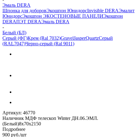
Эмаль DERA
Шпонка для доборов
Экошпон Юнидорс
Invisible DERA
Эмалит
Юнидорс
Экошпон ЭКО
СТЕНОВЫЕ ПАНЕЛИ
Экошпон
DERA
ПЭТ DERA
Эмаль DERA
-
Белый (БЛ)
Серый (ФГ)
Крем (Ral 7032)
Gravel
Jasper
Quartz
Серый
(RAL7047)
Черно-серый (Ral 9011)
Артикул:
46770
Наличник МДФ телескоп Winter ДН.06.ЭМЛ.
(Белый)8х70х2150
Подробнее
900
руб.
/шт