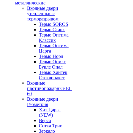
металлические
Входные двери
утепленные с
терморазрывом
Термо SOROS
Термо Старк
Термо Оптима
Классик
Термо Оптима
Царга
Термо Норд
Термо Оникс
Букле Опал
Термо Хайтек
Стеклопакет
Входные
противопожарные EI-
60
Входные двери
Геометрия
Хит Царга
(NEW)
Версо
Сотка Трио
Зеркало