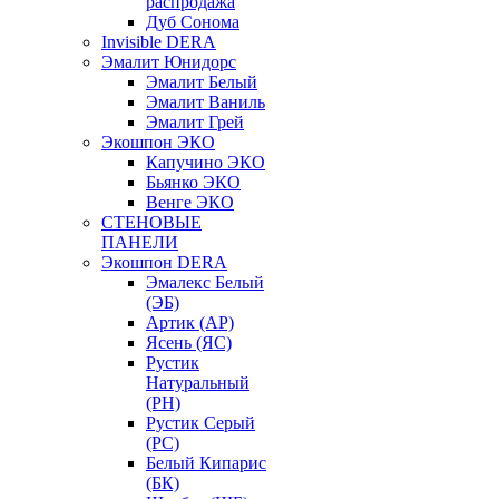
распродажа
Дуб Сонома
Invisible DERA
Эмалит Юнидорс
Эмалит Белый
Эмалит Ваниль
Эмалит Грей
Экошпон ЭКО
Капучино ЭКО
Бьянко ЭКО
Венге ЭКО
СТЕНОВЫЕ
ПАНЕЛИ
Экошпон DERA
Эмалекс Белый
(ЭБ)
Артик (АР)
Ясень (ЯС)
Рустик
Натуральный
(РН)
Рустик Серый
(РС)
Белый Кипарис
(БК)