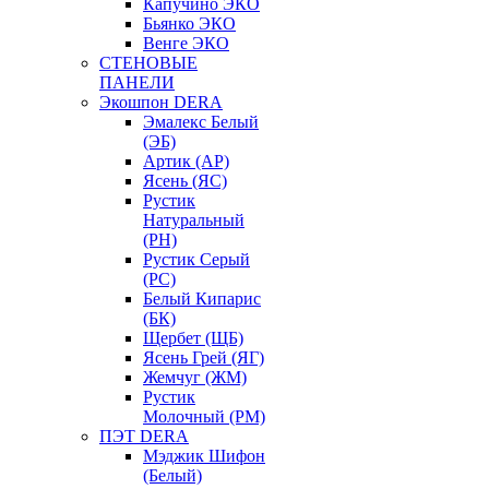
Капучино ЭКО
Бьянко ЭКО
Венге ЭКО
СТЕНОВЫЕ
ПАНЕЛИ
Экошпон DERA
Эмалекс Белый
(ЭБ)
Артик (АР)
Ясень (ЯС)
Рустик
Натуральный
(РН)
Рустик Серый
(РС)
Белый Кипарис
(БК)
Щербет (ЩБ)
Ясень Грей (ЯГ)
Жемчуг (ЖМ)
Рустик
Молочный (РМ)
ПЭТ DERA
Мэджик Шифон
(Белый)