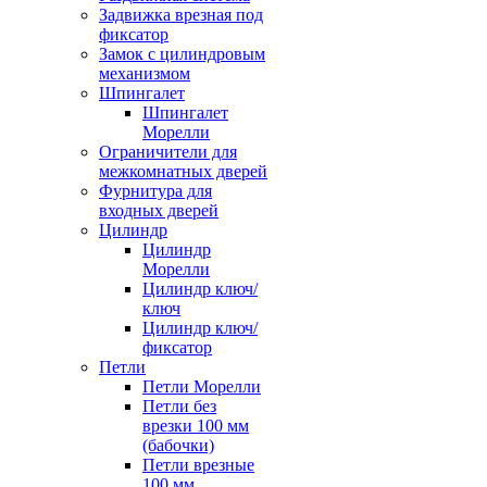
Задвижка врезная под
фиксатор
Замок с цилиндровым
механизмом
Шпингалет
Шпингалет
Морелли
Ограничители для
межкомнатных дверей
Фурнитура для
входных дверей
Цилиндр
Цилиндр
Морелли
Цилиндр ключ/
ключ
Цилиндр ключ/
фиксатор
Петли
Петли Морелли
Петли без
врезки 100 мм
(бабочки)
Петли врезные
100 мм