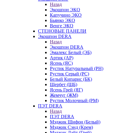
Назад
Экошпон ЭКО
Капучино ЭКО
Бьянко ЭКО
Венге ЭКО
СТЕНОВЫЕ ПАНЕЛИ
Экошпон DERA
Назад
Экошпон DERA
Эмалекс Белый (ЭБ)
Артик (АР)
Ясень (ЯС)
Рустик Натуральный (РН)
Рустик Серый (РС)
Белый Кипарис (БК)
Щербет (ЩБ)
Ясень Грей (ЯГ)
Жемчуг (ЖМ)
Рустик Молочный (РМ)
ПЭТ DERA
Назад
ПЭТ DERA
Мэджик Шифон (Белый)
Мэджик Сэнд (Крем)
Мэджик Лайт (Грей)