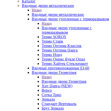
Каталог
Входные двери металлические
Назад
Входные двери металлические
Входные двери утепленные с терморазрывом
Назад
Входные двери утепленные с
терморазрывом
Термо SOROS
Термо Старк
Термо Оптима Классик
Термо Оптима Царга
Термо Норд
Термо Оникс Букле Опал
Термо Хайтек Стеклопакет
Входные противопожарные EI-60
Входные двери Геометрия
Назад
Входные двери Геометрия
Хит Царга (NEW)
Версо
Сотка Трио
Зеркало
Стандарт Вертикаль
Брут Зеркало