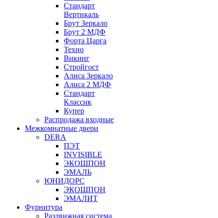
Стандарт
Вертикаль
Брут Зеркало
Брут 2 МДФ
Форта Царга
Техно
Викинг
Стройгост
Алиса Зеркало
Алиса 2 МДФ
Стандарт
Классик
Купер
Распродажа входные
Межкомнатные двери
DERA
ПЭТ
INVISIBLE
ЭКОШПОН
ЭМАЛЬ
ЮНИДОРС
ЭКОШПОН
ЭМАЛИТ
Фурнитура
Раздвижная система