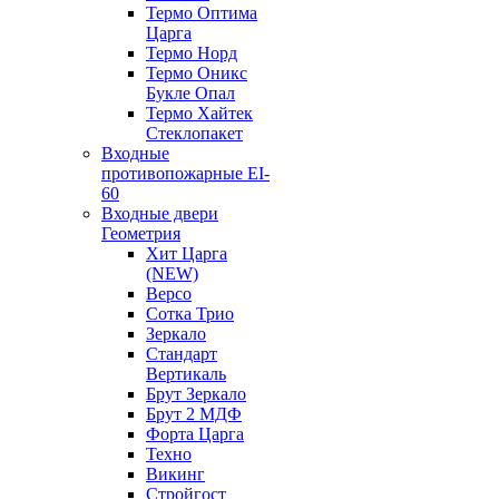
Термо Оптима
Царга
Термо Норд
Термо Оникс
Букле Опал
Термо Хайтек
Стеклопакет
Входные
противопожарные EI-
60
Входные двери
Геометрия
Хит Царга
(NEW)
Версо
Сотка Трио
Зеркало
Стандарт
Вертикаль
Брут Зеркало
Брут 2 МДФ
Форта Царга
Техно
Викинг
Стройгост