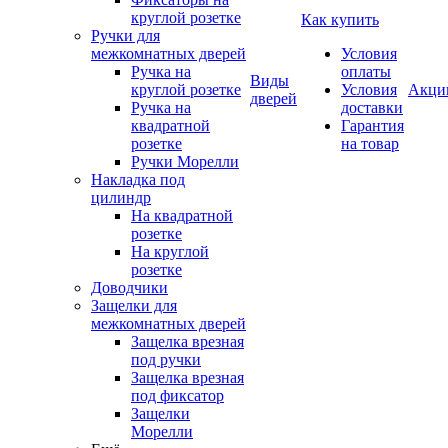
круглой розетке
Как купить
Ручки для
межкомнатных дверей
Условия
Ручка на
оплаты
Виды
круглой розетке
Условия
Акци
дверей
Ручка на
доставки
квадратной
Гарантия
розетке
на товар
Ручки Морелли
Накладка под
цилиндр
На квадратной
розетке
На круглой
розетке
Доводчики
Защелки для
межкомнатных дверей
Защелка врезная
под ручки
Защелка врезная
под фиксатор
Защелки
Морелли