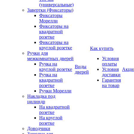
(универсальные)
Завертки (Фиксаторы)
Фиксаторы
Морелли
Фиксаторы на
квадратной
розетке
Фиксаторы на
круглой розетке
Как купить
Ручки для
межкомнатных дверей
Условия
Ручка на
оплаты
Виды
круглой розетке
Условия
Акци
дверей
Ручка на
доставки
квадратной
Гарантия
розетке
на товар
Ручки Морелли
Накладка под
цилиндр
На квадратной
розетке
На круглой
розетке
Доводчики
Защелки для