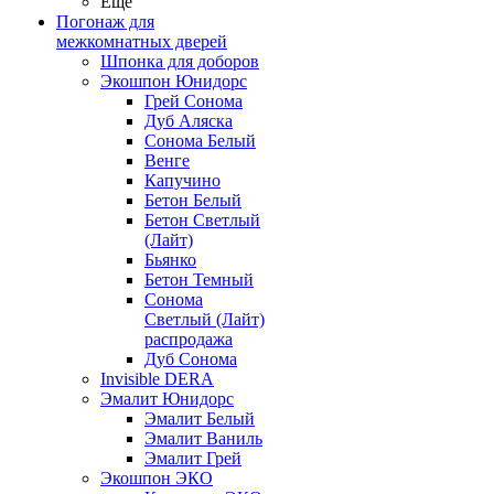
Ещё
Погонаж для
межкомнатных дверей
Шпонка для доборов
Экошпон Юнидорс
Грей Сонома
Дуб Аляска
Сонома Белый
Венге
Капучино
Бетон Белый
Бетон Светлый
(Лайт)
Бьянко
Бетон Темный
Сонома
Светлый (Лайт)
распродажа
Дуб Сонома
Invisible DERA
Эмалит Юнидорс
Эмалит Белый
Эмалит Ваниль
Эмалит Грей
Экошпон ЭКО