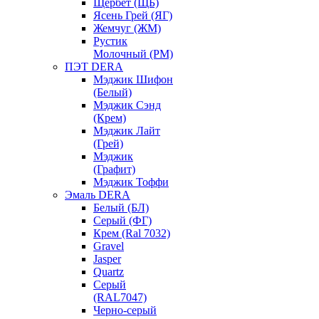
Щербет (ЩБ)
Ясень Грей (ЯГ)
Жемчуг (ЖМ)
Рустик
Молочный (РМ)
ПЭТ DERA
Мэджик Шифон
(Белый)
Мэджик Сэнд
(Крем)
Мэджик Лайт
(Грей)
Мэджик
(Графит)
Мэджик Тоффи
Эмаль DERA
Белый (БЛ)
Серый (ФГ)
Крем (Ral 7032)
Gravel
Jasper
Quartz
Серый
(RAL7047)
Черно-серый