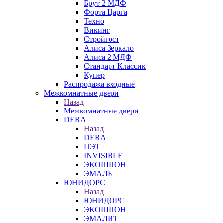
Брут 2 МДФ
Форта Царга
Техно
Викинг
Стройгост
Алиса Зеркало
Алиса 2 МДФ
Стандарт Классик
Купер
Распродажа входные
Межкомнатные двери
Назад
Межкомнатные двери
DERA
Назад
DERA
ПЭТ
INVISIBLE
ЭКОШПОН
ЭМАЛЬ
ЮНИДОРС
Назад
ЮНИДОРС
ЭКОШПОН
ЭМАЛИТ