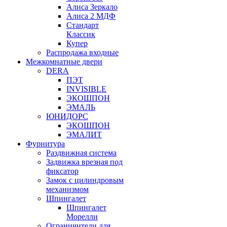
Алиса Зеркало
Алиса 2 МДФ
Стандарт
Классик
Купер
Распродажа входные
Межкомнатные двери
DERA
ПЭТ
INVISIBLE
ЭКОШПОН
ЭМАЛЬ
ЮНИДОРС
ЭКОШПОН
ЭМАЛИТ
Фурнитура
Раздвижная система
Задвижка врезная под
фиксатор
Замок с цилиндровым
механизмом
Шпингалет
Шпингалет
Морелли
Ограничители для