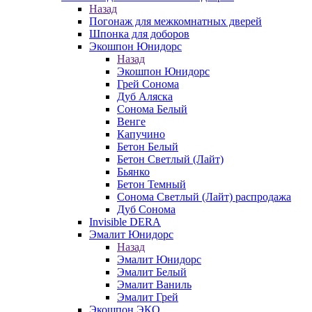
Назад
Погонаж для межкомнатных дверей
Шпонка для доборов
Экошпон Юнидорс
Назад
Экошпон Юнидорс
Грей Сонома
Дуб Аляска
Сонома Белый
Венге
Капучино
Бетон Белый
Бетон Светлый (Лайт)
Бьянко
Бетон Темный
Сонома Светлый (Лайт) распродажа
Дуб Сонома
Invisible DERA
Эмалит Юнидорс
Назад
Эмалит Юнидорс
Эмалит Белый
Эмалит Ваниль
Эмалит Грей
Экошпон ЭКО