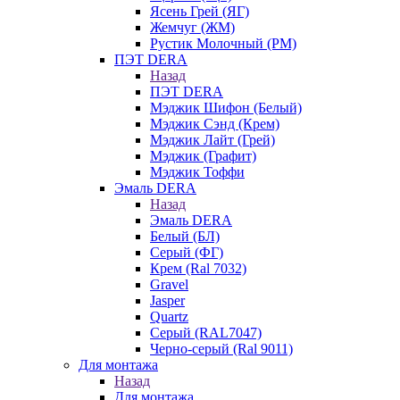
Ясень Грей (ЯГ)
Жемчуг (ЖМ)
Рустик Молочный (РМ)
ПЭТ DERA
Назад
ПЭТ DERA
Мэджик Шифон (Белый)
Мэджик Сэнд (Крем)
Мэджик Лайт (Грей)
Мэджик (Графит)
Мэджик Тоффи
Эмаль DERA
Назад
Эмаль DERA
Белый (БЛ)
Серый (ФГ)
Крем (Ral 7032)
Gravel
Jasper
Quartz
Серый (RAL7047)
Черно-серый (Ral 9011)
Для монтажа
Назад
Для монтажа