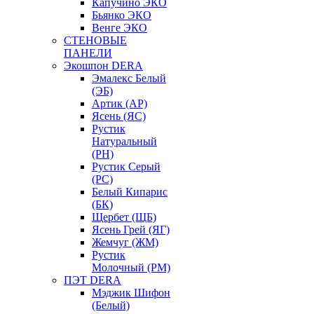
Капучино ЭКО
Бьянко ЭКО
Венге ЭКО
СТЕНОВЫЕ
ПАНЕЛИ
Экошпон DERA
Эмалекс Белый
(ЭБ)
Артик (АР)
Ясень (ЯС)
Рустик
Натуральный
(РН)
Рустик Серый
(РС)
Белый Кипарис
(БК)
Щербет (ЩБ)
Ясень Грей (ЯГ)
Жемчуг (ЖМ)
Рустик
Молочный (РМ)
ПЭТ DERA
Мэджик Шифон
(Белый)