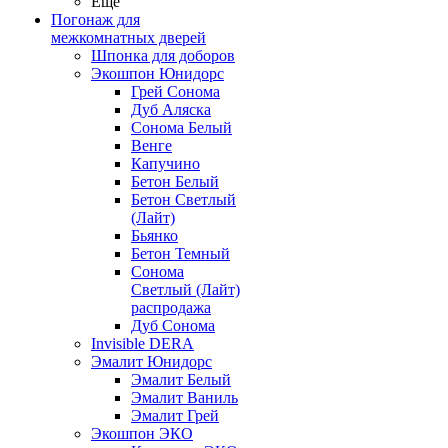
Ещё
Погонаж для
межкомнатных дверей
Шпонка для доборов
Экошпон Юнидорс
Грей Сонома
Дуб Аляска
Сонома Белый
Венге
Капучино
Бетон Белый
Бетон Светлый
(Лайт)
Бьянко
Бетон Темный
Сонома
Светлый (Лайт)
распродажа
Дуб Сонома
Invisible DERA
Эмалит Юнидорс
Эмалит Белый
Эмалит Ваниль
Эмалит Грей
Экошпон ЭКО