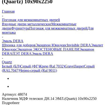
(Quartz) 10х90х2250
Главная
-
Погонаж для межкомнатных дверей
Входные двери металлические
Межкомнатные
двери
Фурнитура
Погонаж для межкомнатных дверей
Для
монтажа
-
Эмаль DERA
Шпонка для доборов
Экошпон Юнидорс
Invisible DERA
Эмалит
Юнидорс
Экошпон ЭКО
СТЕНОВЫЕ ПАНЕЛИ
Экошпон
DERA
ПЭТ DERA
Эмаль DERA
-
Quartz
Белый (БЛ)
Серый (ФГ)
Крем (Ral 7032)
Gravel
Jasper
Серый
(RAL7047)
Черно-серый (Ral 9011)
Артикул:
48074
Наличник МДФ телескоп ДН.14 ЭМЛ.(Quartz) 10х90х2250
Подробнее