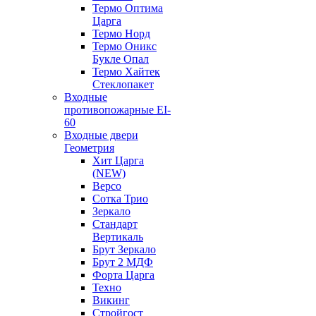
Термо Оптима
Царга
Термо Норд
Термо Оникс
Букле Опал
Термо Хайтек
Стеклопакет
Входные
противопожарные EI-
60
Входные двери
Геометрия
Хит Царга
(NEW)
Версо
Сотка Трио
Зеркало
Стандарт
Вертикаль
Брут Зеркало
Брут 2 МДФ
Форта Царга
Техно
Викинг
Стройгост