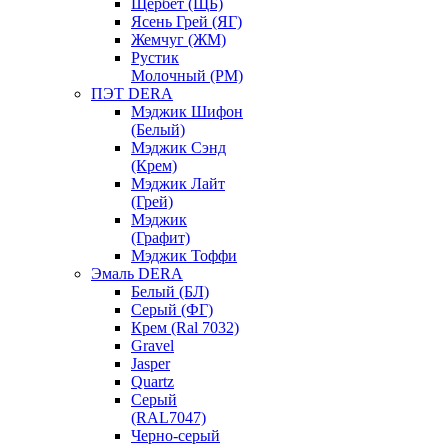
Щербет (ЩБ)
Ясень Грей (ЯГ)
Жемчуг (ЖМ)
Рустик
Молочный (РМ)
ПЭТ DERA
Мэджик Шифон
(Белый)
Мэджик Сэнд
(Крем)
Мэджик Лайт
(Грей)
Мэджик
(Графит)
Мэджик Тоффи
Эмаль DERA
Белый (БЛ)
Серый (ФГ)
Крем (Ral 7032)
Gravel
Jasper
Quartz
Серый
(RAL7047)
Черно-серый