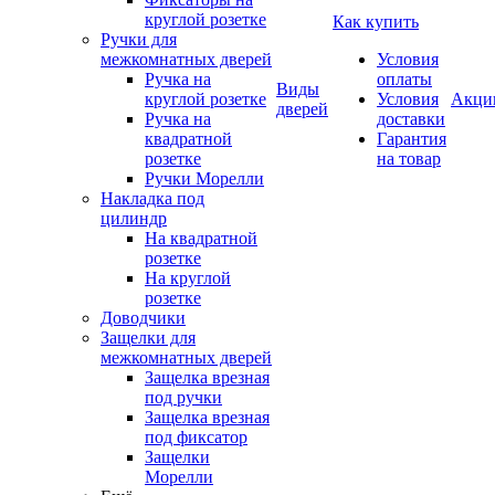
круглой розетке
Как купить
Ручки для
межкомнатных дверей
Условия
Ручка на
оплаты
Виды
круглой розетке
Условия
Акци
дверей
Ручка на
доставки
квадратной
Гарантия
розетке
на товар
Ручки Морелли
Накладка под
цилиндр
На квадратной
розетке
На круглой
розетке
Доводчики
Защелки для
межкомнатных дверей
Защелка врезная
под ручки
Защелка врезная
под фиксатор
Защелки
Морелли