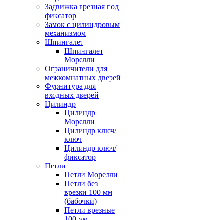
Задвижка врезная под
фиксатор
Замок с цилиндровым
механизмом
Шпингалет
Шпингалет
Морелли
Ограничители для
межкомнатных дверей
Фурнитура для
входных дверей
Цилиндр
Цилиндр
Морелли
Цилиндр ключ/
ключ
Цилиндр ключ/
фиксатор
Петли
Петли Морелли
Петли без
врезки 100 мм
(бабочки)
Петли врезные
100 мм