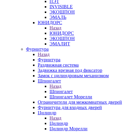
ПЭТ
INVISIBLE
ЭКОШПОН
ЭМАЛЬ
ЮНИДОРС
Назад
ЮНИДОРС
ЭКОШПОН
ЭМАЛИТ
Фурнитура
Назад
Фурнитура
Раздвижная система
Задвижка врезная под фиксатор
Замок с цилиндровым механизмом
Шпингалет
Назад
Шпингалет
Шпингалет Морелли
Ограничители для межкомнатных дверей
Фурнитура для входных дверей
Цилиндр
Назад
Цилиндр
Цилиндр Морелли