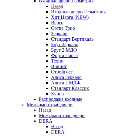
Входные двери Геометрия
Назад
Входные двери Геометрия
Хит Царга (NEW)
Версо
Сотка Трио
Зеркало
Стандарт Вертикаль
Брут Зеркало
Брут 2 МДФ
Форта Царга
Техно
Викинг
Стройгост
Алиса Зеркало
Алиса 2 МДФ
Стандарт Классик
Купер
Распродажа входные
Межкомнатные двери
Назад
Межкомнатные двери
DERA
Назад
DERA