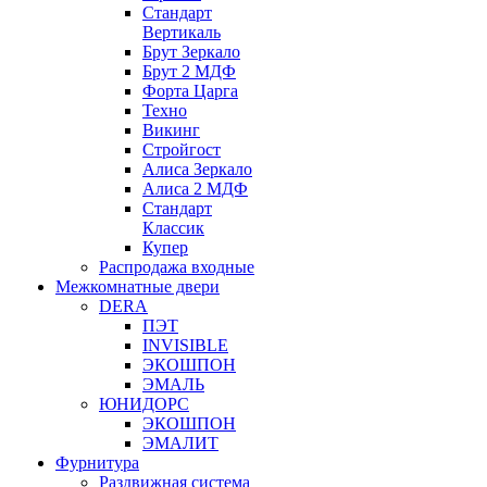
Стандарт
Вертикаль
Брут Зеркало
Брут 2 МДФ
Форта Царга
Техно
Викинг
Стройгост
Алиса Зеркало
Алиса 2 МДФ
Стандарт
Классик
Купер
Распродажа входные
Межкомнатные двери
DERA
ПЭТ
INVISIBLE
ЭКОШПОН
ЭМАЛЬ
ЮНИДОРС
ЭКОШПОН
ЭМАЛИТ
Фурнитура
Раздвижная система