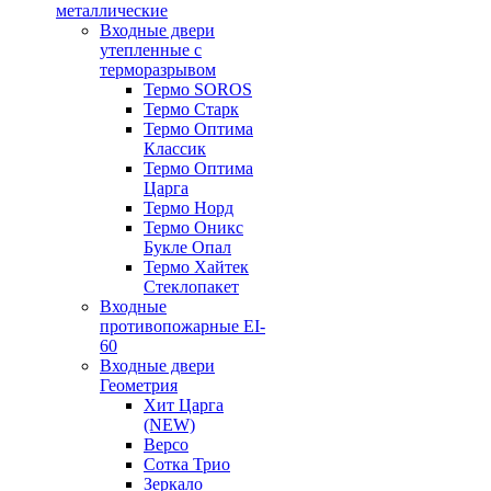
металлические
Входные двери
утепленные с
терморазрывом
Термо SOROS
Термо Старк
Термо Оптима
Классик
Термо Оптима
Царга
Термо Норд
Термо Оникс
Букле Опал
Термо Хайтек
Стеклопакет
Входные
противопожарные EI-
60
Входные двери
Геометрия
Хит Царга
(NEW)
Версо
Сотка Трио
Зеркало