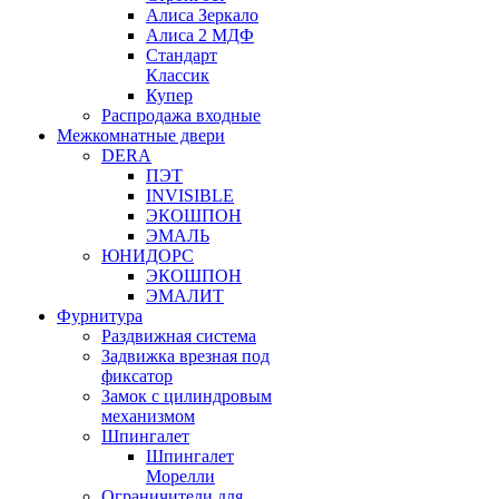
Алиса Зеркало
Алиса 2 МДФ
Стандарт
Классик
Купер
Распродажа входные
Межкомнатные двери
DERA
ПЭТ
INVISIBLE
ЭКОШПОН
ЭМАЛЬ
ЮНИДОРС
ЭКОШПОН
ЭМАЛИТ
Фурнитура
Раздвижная система
Задвижка врезная под
фиксатор
Замок с цилиндровым
механизмом
Шпингалет
Шпингалет
Морелли
Ограничители для