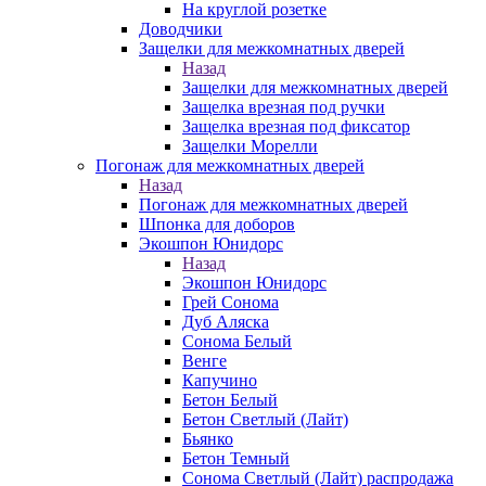
На круглой розетке
Доводчики
Защелки для межкомнатных дверей
Назад
Защелки для межкомнатных дверей
Защелка врезная под ручки
Защелка врезная под фиксатор
Защелки Морелли
Погонаж для межкомнатных дверей
Назад
Погонаж для межкомнатных дверей
Шпонка для доборов
Экошпон Юнидорс
Назад
Экошпон Юнидорс
Грей Сонома
Дуб Аляска
Сонома Белый
Венге
Капучино
Бетон Белый
Бетон Светлый (Лайт)
Бьянко
Бетон Темный
Сонома Светлый (Лайт) распродажа