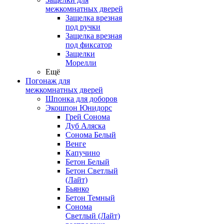
межкомнатных дверей
Защелка врезная
под ручки
Защелка врезная
под фиксатор
Защелки
Морелли
Ещё
Погонаж для
межкомнатных дверей
Шпонка для доборов
Экошпон Юнидорс
Грей Сонома
Дуб Аляска
Сонома Белый
Венге
Капучино
Бетон Белый
Бетон Светлый
(Лайт)
Бьянко
Бетон Темный
Сонома
Светлый (Лайт)