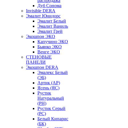
распродажа
Дуб Сонома
Invisible DERA
Эмалит Юнидорс
Эмалит Белый
Эмалит Ваниль
Эмалит Грей
Экошпон ЭКО
Капучино ЭКО
Бьянко ЭКО
Венге ЭКО
СТЕНОВЫЕ
ПАНЕЛИ
Экошпон DERA
Эмалекс Белый
(ЭБ)
Артик (АР)
Ясень (ЯС)
Рустик
Натуральный
(РН)
Рустик Серый
(РС)
Белый Кипарис
(БК)