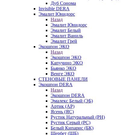
Дуб Сонома
Invisible DERA
Эмалит Юнидорс
Назад
Эмалит Юнидорс
Эмалит Белый
Эмалит Ваниль
Эмалит Грей
Экошпон ЭКО
Назад
Экошпон ЭКО
Капучино ЭКО
Бьянко ЭКО
Венге ЭКО
СТЕНОВЫЕ ПАНЕЛИ
Экошпон DERA
Назад
Экошпон DERA
Эмалекс Белый (ЭБ)
Артик (АР)
Ясень (ЯС)
Рустик Натуральный (РН)
Рустик Серый (РС)
Белый Кипарис (БК)
Щербет (ЩБ)