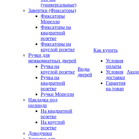
(универсальные)
Завертки (Фиксаторы)
Фиксаторы
Морелли
Фиксаторы на
квадратной
розетке
Фиксаторы на
круглой розетке
Как купить
Ручки для
межкомнатных дверей
Условия
Ручка на
оплаты
Виды
круглой розетке
Условия
Акци
дверей
Ручка на
доставки
квадратной
Гарантия
розетке
на товар
Ручки Морелли
Накладка под
цилиндр
На квадратной
розетке
На круглой
розетке
Доводчики
Защелки для