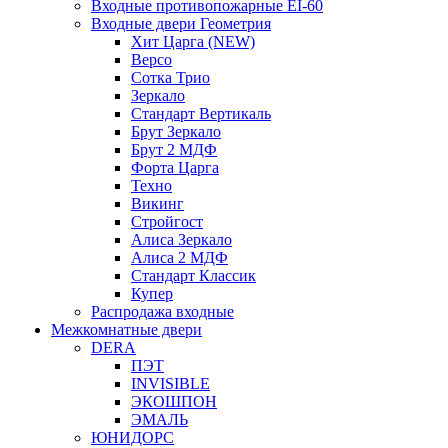
Входные противопожарные EI-60
Входные двери Геометрия
Хит Царга (NEW)
Версо
Сотка Трио
Зеркало
Стандарт Вертикаль
Брут Зеркало
Брут 2 МДФ
Форта Царга
Техно
Викинг
Стройгост
Алиса Зеркало
Алиса 2 МДФ
Стандарт Классик
Купер
Распродажа входные
Межкомнатные двери
DERA
ПЭТ
INVISIBLE
ЭКОШПОН
ЭМАЛЬ
ЮНИДОРС