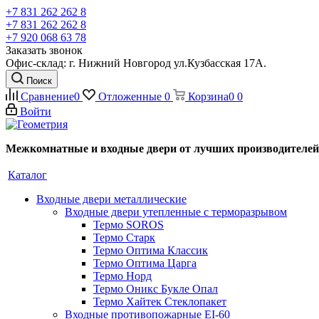
+7 831 262 262 8
+7 831 262 262 8
+7 920 068 63 78
Заказать звонок
Офис-склад: г. Нижний Новгород ул.Кузбасская 17А.
Поиск
Сравнение
0
Отложенные
0
Корзина
0
0
Войти
Межкомнатные и входные двери от лучших производителей
Каталог
Входные двери металлические
Входные двери утепленные с терморазрывом
Термо SOROS
Термо Старк
Термо Оптима Классик
Термо Оптима Царга
Термо Норд
Термо Оникс Букле Опал
Термо Хайтек Стеклопакет
Входные противопожарные EI-60