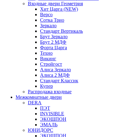
Входные двери Геометрия
Хит Царга (NEW)
Версо
Сотка Трио
Зеркало
Стандарт Вертикаль
Брут Зеркало
Брут 2 МДФ
Форта Царга
Техно
Викинг
Стройгост
Алиса Зеркало
Алиса 2 МДФ
Стандарт Классик
Купер
Распродажа входные
Межкомнатные двери
DERA
ПЭТ
INVISIBLE
ЭКОШПОН
ЭМАЛЬ
ЮНИДОРС
ЭКОШПОН