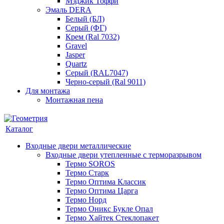
Мэджик Тоффи
Эмаль DERA
Белый (БЛ)
Серый (ФГ)
Крем (Ral 7032)
Gravel
Jasper
Quartz
Серый (RAL7047)
Черно-серый (Ral 9011)
Для монтажа
Монтажная пена
Каталог
Входные двери металлические
Входные двери утепленные с терморазрывом
Термо SOROS
Термо Старк
Термо Оптима Классик
Термо Оптима Царга
Термо Норд
Термо Оникс Букле Опал
Термо Хайтек Стеклопакет