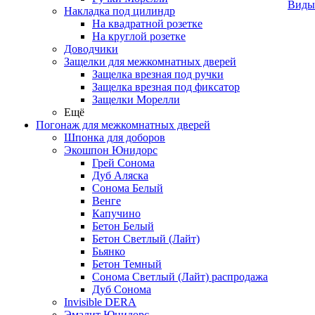
Виды
Накладка под цилиндр
На квадратной розетке
На круглой розетке
Доводчики
Защелки для межкомнатных дверей
Защелка врезная под ручки
Защелка врезная под фиксатор
Защелки Морелли
Ещё
Погонаж для межкомнатных дверей
Шпонка для доборов
Экошпон Юнидорс
Грей Сонома
Дуб Аляска
Сонома Белый
Венге
Капучино
Бетон Белый
Бетон Светлый (Лайт)
Бьянко
Бетон Темный
Сонома Светлый (Лайт) распродажа
Дуб Сонома
Invisible DERA
Эмалит Юнидорс