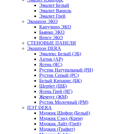
Эмалит Белый
Эмалит Ваниль
Эмалит Грей
Экошпон ЭКО
Капучино ЭКО
Бьянко ЭКО
Венге ЭКО
СТЕНОВЫЕ ПАНЕЛИ
Экошпон DERA
Эмалекс Белый (ЭБ)
Артик (АР)
Ясень (ЯС)
Рустик Натуральный (РН)
Рустик Серый (РС)
Белый Кипарис (БК)
Щербет (ЩБ)
Ясень Грей (ЯГ)
Жемчуг (ЖМ)
Рустик Молочный (РМ)
ПЭТ DERA
Мэджик Шифон (Белый)
Мэджик Сэнд (Крем)
Мэджик Лайт (Грей)
Мэджик (Графит)