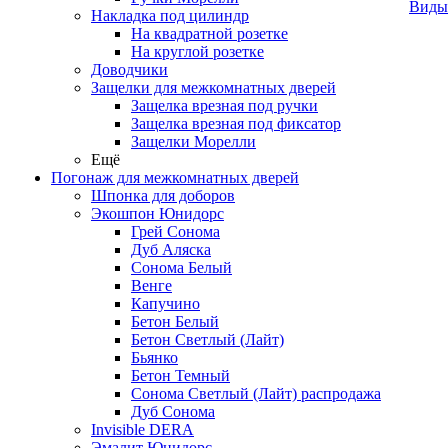
Виды
Накладка под цилиндр
На квадратной розетке
На круглой розетке
Доводчики
Защелки для межкомнатных дверей
Защелка врезная под ручки
Защелка врезная под фиксатор
Защелки Морелли
Ещё
Погонаж для межкомнатных дверей
Шпонка для доборов
Экошпон Юнидорс
Грей Сонома
Дуб Аляска
Сонома Белый
Венге
Капучино
Бетон Белый
Бетон Светлый (Лайт)
Бьянко
Бетон Темный
Сонома Светлый (Лайт) распродажа
Дуб Сонома
Invisible DERA
Эмалит Юнидорс