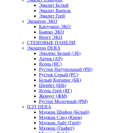
Эмалит Белый
Эмалит Ваниль
Эмалит Грей
Экошпон ЭКО
Капучино ЭКО
Бьянко ЭКО
Венге ЭКО
СТЕНОВЫЕ ПАНЕЛИ
Экошпон DERA
Эмалекс Белый (ЭБ)
Артик (АР)
Ясень (ЯС)
Рустик Натуральный (РН)
Рустик Серый (РС)
Белый Кипарис (БК)
Щербет (ЩБ)
Ясень Грей (ЯГ)
Жемчуг (ЖМ)
Рустик Молочный (РМ)
ПЭТ DERA
Мэджик Шифон (Белый)
Мэджик Сэнд (Крем)
Мэджик Лайт (Грей)
Мэджик (Графит)