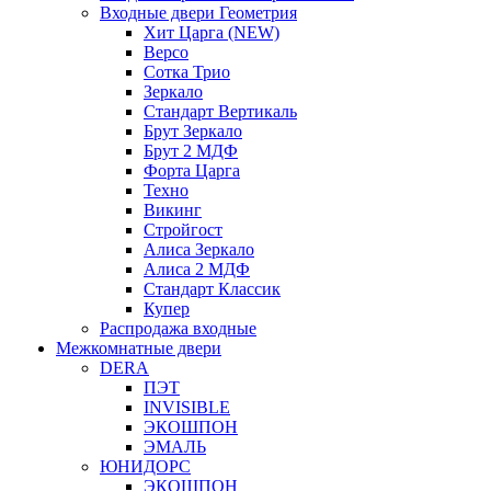
Входные двери Геометрия
Хит Царга (NEW)
Версо
Сотка Трио
Зеркало
Стандарт Вертикаль
Брут Зеркало
Брут 2 МДФ
Форта Царга
Техно
Викинг
Стройгост
Алиса Зеркало
Алиса 2 МДФ
Стандарт Классик
Купер
Распродажа входные
Межкомнатные двери
DERA
ПЭТ
INVISIBLE
ЭКОШПОН
ЭМАЛЬ
ЮНИДОРС
ЭКОШПОН