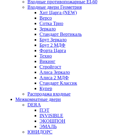
Входные противопожарные EI-60
Входные двери Геометрия
Хит Царга (NEW)
Версо
Сотка Трио
Зеркало
Стандарт Вертикаль
Брут Зеркало
Брут 2 МДФ
Форта Царга
Техно
Викинг
Стройгост
Алиса Зеркало
Алиса 2 МДФ
Стандарт Классик
Купер
Распродажа входные
Межкомнатные двери
DERA
ПЭТ
INVISIBLE
ЭКОШПОН
ЭМАЛЬ
ЮНИДОРС