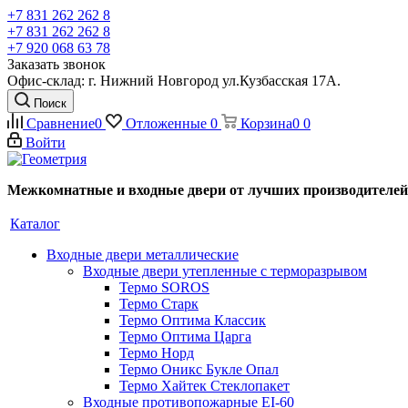
+7 831 262 262 8
+7 831 262 262 8
+7 920 068 63 78
Заказать звонок
Офис-склад: г. Нижний Новгород ул.Кузбасская 17А.
Поиск
Сравнение
0
Отложенные
0
Корзина
0
0
Войти
Межкомнатные и входные двери от лучших производителей
Каталог
Входные двери металлические
Входные двери утепленные с терморазрывом
Термо SOROS
Термо Старк
Термо Оптима Классик
Термо Оптима Царга
Термо Норд
Термо Оникс Букле Опал
Термо Хайтек Стеклопакет
Входные противопожарные EI-60