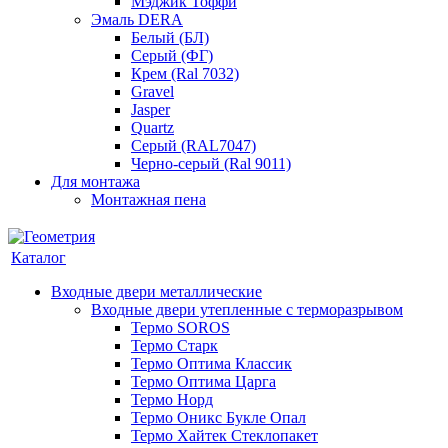
Мэджик Тоффи
Эмаль DERA
Белый (БЛ)
Серый (ФГ)
Крем (Ral 7032)
Gravel
Jasper
Quartz
Серый (RAL7047)
Черно-серый (Ral 9011)
Для монтажа
Монтажная пена
Каталог
Входные двери металлические
Входные двери утепленные с терморазрывом
Термо SOROS
Термо Старк
Термо Оптима Классик
Термо Оптима Царга
Термо Норд
Термо Оникс Букле Опал
Термо Хайтек Стеклопакет