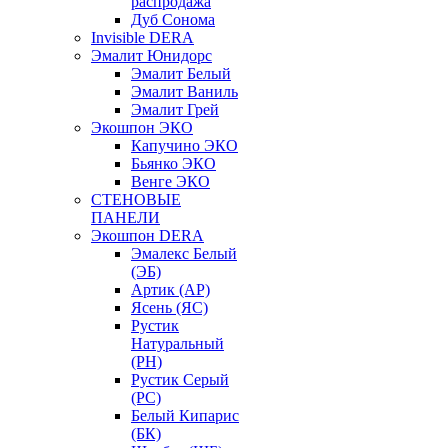
распродажа
Дуб Сонома
Invisible DERA
Эмалит Юнидорс
Эмалит Белый
Эмалит Ваниль
Эмалит Грей
Экошпон ЭКО
Капучино ЭКО
Бьянко ЭКО
Венге ЭКО
СТЕНОВЫЕ
ПАНЕЛИ
Экошпон DERA
Эмалекс Белый
(ЭБ)
Артик (АР)
Ясень (ЯС)
Рустик
Натуральный
(РН)
Рустик Серый
(РС)
Белый Кипарис
(БК)