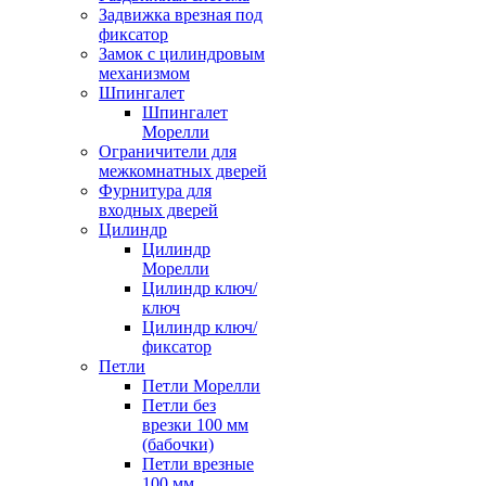
Задвижка врезная под
фиксатор
Замок с цилиндровым
механизмом
Шпингалет
Шпингалет
Морелли
Ограничители для
межкомнатных дверей
Фурнитура для
входных дверей
Цилиндр
Цилиндр
Морелли
Цилиндр ключ/
ключ
Цилиндр ключ/
фиксатор
Петли
Петли Морелли
Петли без
врезки 100 мм
(бабочки)
Петли врезные
100 мм