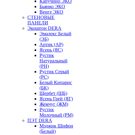
Капучино ЭКО
Бьянко ЭКО
Венге ЭКО
СТЕНОВЫЕ
ПАНЕЛИ
Экошпон DERA
Эмалекс Белый
(ЭБ)
Артик (АР)
Ясень (ЯС)
Рустик
Натуральный
(РН)
Рустик Серый
(РС)
Белый Кипарис
(БК)
Щербет (ЩБ)
Ясень Грей (ЯГ)
Жемчуг (ЖМ)
Рустик
Молочный (РМ)
ПЭТ DERA
Мэджик Шифон
(Белый)