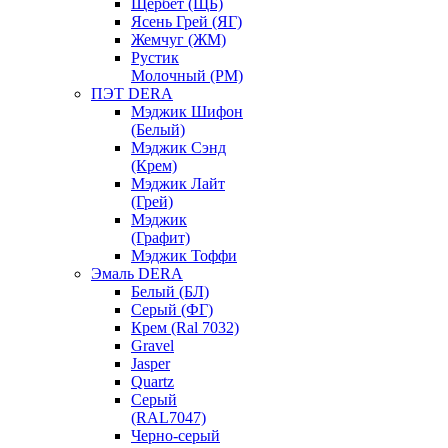
Щербет (ЩБ)
Ясень Грей (ЯГ)
Жемчуг (ЖМ)
Рустик
Молочный (РМ)
ПЭТ DERA
Мэджик Шифон
(Белый)
Мэджик Сэнд
(Крем)
Мэджик Лайт
(Грей)
Мэджик
(Графит)
Мэджик Тоффи
Эмаль DERA
Белый (БЛ)
Серый (ФГ)
Крем (Ral 7032)
Gravel
Jasper
Quartz
Серый
(RAL7047)
Черно-серый