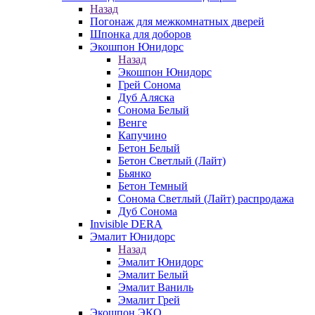
Назад
Погонаж для межкомнатных дверей
Шпонка для доборов
Экошпон Юнидорс
Назад
Экошпон Юнидорс
Грей Сонома
Дуб Аляска
Сонома Белый
Венге
Капучино
Бетон Белый
Бетон Светлый (Лайт)
Бьянко
Бетон Темный
Сонома Светлый (Лайт) распродажа
Дуб Сонома
Invisible DERA
Эмалит Юнидорс
Назад
Эмалит Юнидорс
Эмалит Белый
Эмалит Ваниль
Эмалит Грей
Экошпон ЭКО