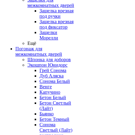
межкомнатных дверей
Защелка врезная
под ручки
Защелка врезная
под фиксатор
Защелки
Морелли
Ещё
Погонаж для
межкомнатных дверей
Шпонка для доборов
Экошпон Юнидорс
Грей Сонома
Дуб Аляска
Сонома Белый
Венге
Капучино
Бетон Белый
Бетон Светлый
(Лайт)
Бьянко
Бетон Темный
Сонома
Светлый (Лайт)