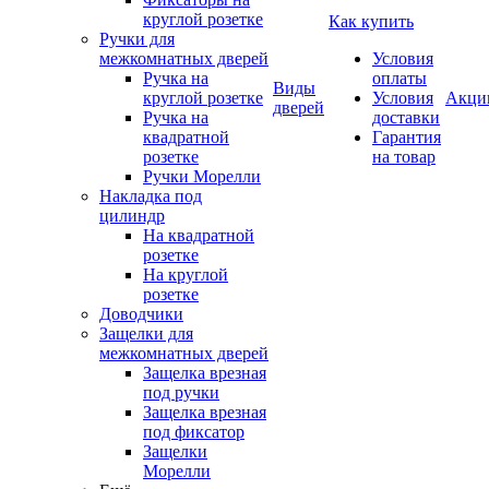
круглой розетке
Как купить
Ручки для
межкомнатных дверей
Условия
Ручка на
оплаты
Виды
круглой розетке
Условия
Акци
дверей
Ручка на
доставки
квадратной
Гарантия
розетке
на товар
Ручки Морелли
Накладка под
цилиндр
На квадратной
розетке
На круглой
розетке
Доводчики
Защелки для
межкомнатных дверей
Защелка врезная
под ручки
Защелка врезная
под фиксатор
Защелки
Морелли