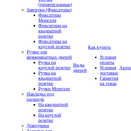
(универсальные)
Завертки (Фиксаторы)
Фиксаторы
Морелли
Фиксаторы на
квадратной
розетке
Фиксаторы на
круглой розетке
Как купить
Ручки для
межкомнатных дверей
Условия
Ручка на
оплаты
Виды
круглой розетке
Условия
Акци
дверей
Ручка на
доставки
квадратной
Гарантия
розетке
на товар
Ручки Морелли
Накладка под
цилиндр
На квадратной
розетке
На круглой
розетке
Доводчики
Защелки для