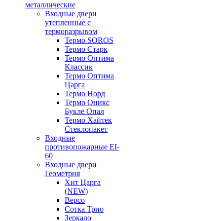
металлические
Входные двери
утепленные с
терморазрывом
Термо SOROS
Термо Старк
Термо Оптима
Классик
Термо Оптима
Царга
Термо Норд
Термо Оникс
Букле Опал
Термо Хайтек
Стеклопакет
Входные
противопожарные EI-
60
Входные двери
Геометрия
Хит Царга
(NEW)
Версо
Сотка Трио
Зеркало