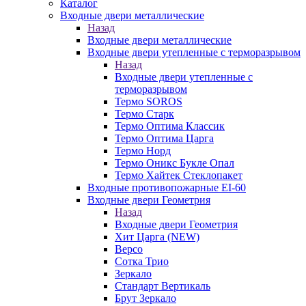
Каталог
Входные двери металлические
Назад
Входные двери металлические
Входные двери утепленные с терморазрывом
Назад
Входные двери утепленные с
терморазрывом
Термо SOROS
Термо Старк
Термо Оптима Классик
Термо Оптима Царга
Термо Норд
Термо Оникс Букле Опал
Термо Хайтек Стеклопакет
Входные противопожарные EI-60
Входные двери Геометрия
Назад
Входные двери Геометрия
Хит Царга (NEW)
Версо
Сотка Трио
Зеркало
Стандарт Вертикаль
Брут Зеркало