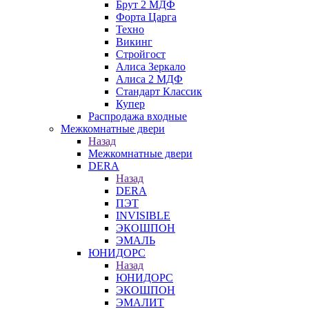
Брут 2 МДФ
Форта Царга
Техно
Викинг
Стройгост
Алиса Зеркало
Алиса 2 МДФ
Стандарт Классик
Купер
Распродажа входные
Межкомнатные двери
Назад
Межкомнатные двери
DERA
Назад
DERA
ПЭТ
INVISIBLE
ЭКОШПОН
ЭМАЛЬ
ЮНИДОРС
Назад
ЮНИДОРС
ЭКОШПОН
ЭМАЛИТ