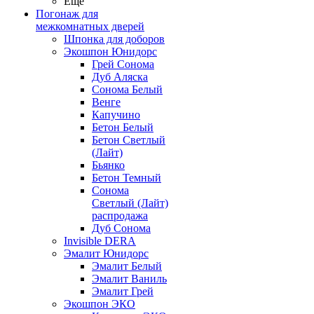
Ещё
Погонаж для
межкомнатных дверей
Шпонка для доборов
Экошпон Юнидорс
Грей Сонома
Дуб Аляска
Сонома Белый
Венге
Капучино
Бетон Белый
Бетон Светлый
(Лайт)
Бьянко
Бетон Темный
Сонома
Светлый (Лайт)
распродажа
Дуб Сонома
Invisible DERA
Эмалит Юнидорс
Эмалит Белый
Эмалит Ваниль
Эмалит Грей
Экошпон ЭКО