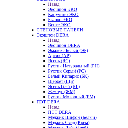
Назад
Экошпон ЭКО
Капучино ЭКО
Бьянко ЭКО
Венге ЭКО
СТЕНОВЫЕ ПАНЕЛИ
Экошпон DERA
Назад
Экошпон DERA
Эмалекс Белый (ЭБ)
Артик (АР)
Ясень (ЯС)
Рустик Натуральный (РН)
Рустик Серый (РС)
Белый Кипарис (БК)
Щербет (ЩБ)
Ясень Грей (ЯГ)
Жемчуг (ЖМ)
Рустик Молочный (РМ)
ПЭТ DERA
Назад
ПЭТ DERA
Мэджик Шифон (Белый)
Мэджик Сэнд (Крем)
Мэджик Лайт (Грей)