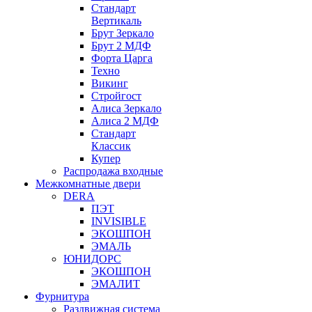
Стандарт
Вертикаль
Брут Зеркало
Брут 2 МДФ
Форта Царга
Техно
Викинг
Стройгост
Алиса Зеркало
Алиса 2 МДФ
Стандарт
Классик
Купер
Распродажа входные
Межкомнатные двери
DERA
ПЭТ
INVISIBLE
ЭКОШПОН
ЭМАЛЬ
ЮНИДОРС
ЭКОШПОН
ЭМАЛИТ
Фурнитура
Раздвижная система