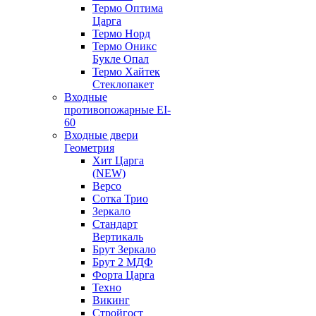
Термо Оптима
Царга
Термо Норд
Термо Оникс
Букле Опал
Термо Хайтек
Стеклопакет
Входные
противопожарные EI-
60
Входные двери
Геометрия
Хит Царга
(NEW)
Версо
Сотка Трио
Зеркало
Стандарт
Вертикаль
Брут Зеркало
Брут 2 МДФ
Форта Царга
Техно
Викинг
Стройгост