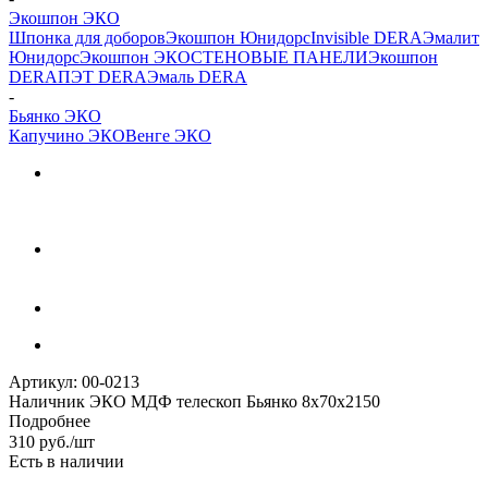
Экошпон ЭКО
Шпонка для доборов
Экошпон Юнидорс
Invisible DERA
Эмалит
Юнидорс
Экошпон ЭКО
СТЕНОВЫЕ ПАНЕЛИ
Экошпон
DERA
ПЭТ DERA
Эмаль DERA
-
Бьянко ЭКО
Капучино ЭКО
Венге ЭКО
Артикул:
00-0213
Наличник ЭКО МДФ телескоп Бьянко 8х70х2150
Подробнее
310
руб.
/шт
Есть в наличии