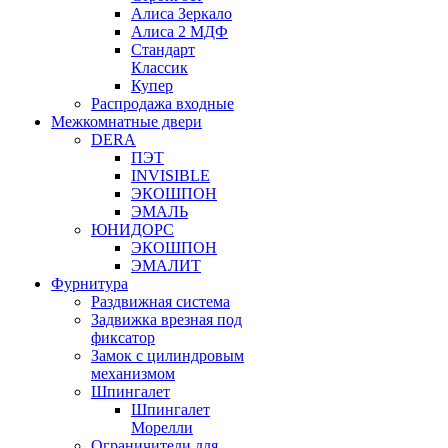
Алиса Зеркало
Алиса 2 МДФ
Стандарт
Классик
Купер
Распродажа входные
Межкомнатные двери
DERA
ПЭТ
INVISIBLE
ЭКОШПОН
ЭМАЛЬ
ЮНИДОРС
ЭКОШПОН
ЭМАЛИТ
Фурнитура
Раздвижная система
Задвижка врезная под
фиксатор
Замок с цилиндровым
механизмом
Шпингалет
Шпингалет
Морелли
Ограничители для