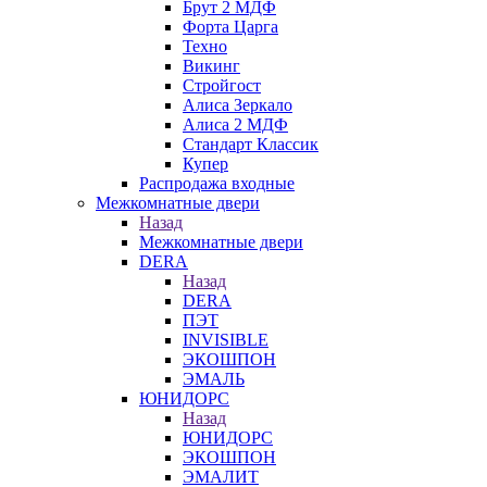
Брут 2 МДФ
Форта Царга
Техно
Викинг
Стройгост
Алиса Зеркало
Алиса 2 МДФ
Стандарт Классик
Купер
Распродажа входные
Межкомнатные двери
Назад
Межкомнатные двери
DERA
Назад
DERA
ПЭТ
INVISIBLE
ЭКОШПОН
ЭМАЛЬ
ЮНИДОРС
Назад
ЮНИДОРС
ЭКОШПОН
ЭМАЛИТ