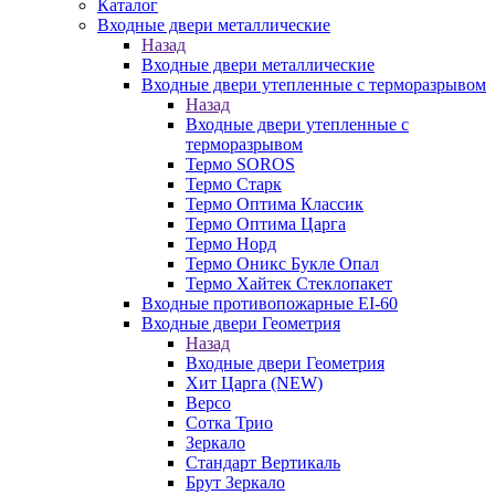
Каталог
Входные двери металлические
Назад
Входные двери металлические
Входные двери утепленные с терморазрывом
Назад
Входные двери утепленные с
терморазрывом
Термо SOROS
Термо Старк
Термо Оптима Классик
Термо Оптима Царга
Термо Норд
Термо Оникс Букле Опал
Термо Хайтек Стеклопакет
Входные противопожарные EI-60
Входные двери Геометрия
Назад
Входные двери Геометрия
Хит Царга (NEW)
Версо
Сотка Трио
Зеркало
Стандарт Вертикаль
Брут Зеркало