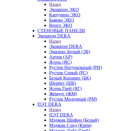
Назад
Экошпон ЭКО
Капучино ЭКО
Бьянко ЭКО
Венге ЭКО
СТЕНОВЫЕ ПАНЕЛИ
Экошпон DERA
Назад
Экошпон DERA
Эмалекс Белый (ЭБ)
Артик (АР)
Ясень (ЯС)
Рустик Натуральный (РН)
Рустик Серый (РС)
Белый Кипарис (БК)
Щербет (ЩБ)
Ясень Грей (ЯГ)
Жемчуг (ЖМ)
Рустик Молочный (РМ)
ПЭТ DERA
Назад
ПЭТ DERA
Мэджик Шифон (Белый)
Мэджик Сэнд (Крем)
Мэджик Лайт (Грей)