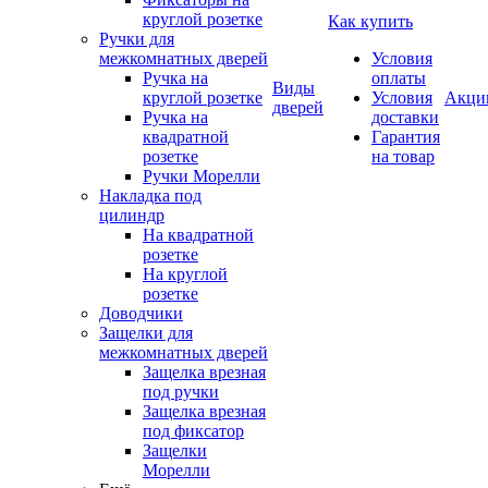
круглой розетке
Как купить
Ручки для
межкомнатных дверей
Условия
Ручка на
оплаты
Виды
круглой розетке
Условия
Акци
дверей
Ручка на
доставки
квадратной
Гарантия
розетке
на товар
Ручки Морелли
Накладка под
цилиндр
На квадратной
розетке
На круглой
розетке
Доводчики
Защелки для
межкомнатных дверей
Защелка врезная
под ручки
Защелка врезная
под фиксатор
Защелки
Морелли