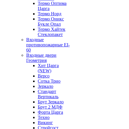
Термо Оптима
Царга
Термо Норд
Термо Оникс
Букле Опал
Термо Хайтек
Стеклопакет
Входные
противопожарные EI-
60
Входные двери
Геометрия
Хит Царга
(NEW)
Версо
Сотка Трио
Зеркало
Стандарт
Вертикаль
Брут Зеркало
Брут 2 МДФ
Форта Царга
Техно
Викинг
Стройгост