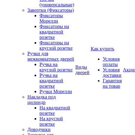
(универсальные)
Завертки (Фиксаторы)
Фиксаторы
Морелли
Фиксаторы на
квадратной
розетке
Фиксаторы на
круглой розетке
Как купить
Ручки для
межкомнатных дверей
Условия
Ручка на
оплаты
Виды
круглой розетке
Условия
Акци
дверей
Ручка на
доставки
квадратной
Гарантия
розетке
на товар
Ручки Морелли
Накладка под
цилиндр
На квадратной
розетке
На круглой
розетке
Доводчики
Защелки для