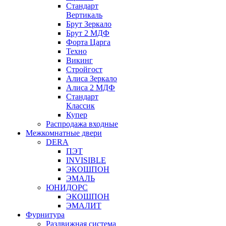
Стандарт
Вертикаль
Брут Зеркало
Брут 2 МДФ
Форта Царга
Техно
Викинг
Стройгост
Алиса Зеркало
Алиса 2 МДФ
Стандарт
Классик
Купер
Распродажа входные
Межкомнатные двери
DERA
ПЭТ
INVISIBLE
ЭКОШПОН
ЭМАЛЬ
ЮНИДОРС
ЭКОШПОН
ЭМАЛИТ
Фурнитура
Раздвижная система