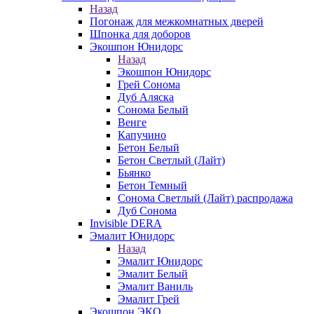
Назад
Погонаж для межкомнатных дверей
Шпонка для доборов
Экошпон Юнидорс
Назад
Экошпон Юнидорс
Грей Сонома
Дуб Аляска
Сонома Белый
Венге
Капучино
Бетон Белый
Бетон Светлый (Лайт)
Бьянко
Бетон Темный
Сонома Светлый (Лайт) распродажа
Дуб Сонома
Invisible DERA
Эмалит Юнидорс
Назад
Эмалит Юнидорс
Эмалит Белый
Эмалит Ваниль
Эмалит Грей
Экошпон ЭКО