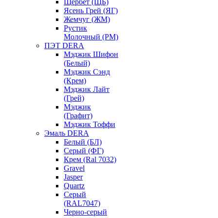
Щербет (ЩБ)
Ясень Грей (ЯГ)
Жемчуг (ЖМ)
Рустик
Молочный (РМ)
ПЭТ DERA
Мэджик Шифон
(Белый)
Мэджик Сэнд
(Крем)
Мэджик Лайт
(Грей)
Мэджик
(Графит)
Мэджик Тоффи
Эмаль DERA
Белый (БЛ)
Серый (ФГ)
Крем (Ral 7032)
Gravel
Jasper
Quartz
Серый
(RAL7047)
Черно-серый