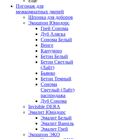
Ещё
Погонаж для
межкомнатных дверей
Шпонка для доборов
Экошпон Юнидорс
Грей Сонома
Дуб Аляска
Сонома Белый
Венге
Капучино
Бетон Белый
Бетон Светлый
(Лайт)
Бьянко
Бетон Темный
Сонома
Светлый (Лайт)
распродажа
Дуб Сонома
Invisible DERA
Эмалит Юнидорс
Эмалит Белый
Эмалит Ваниль
Эмалит Грей
Экошпон ЭКО