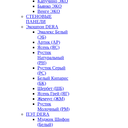
Капучино ЭКО
Бьянко ЭКО
Венге ЭКО
СТЕНОВЫЕ
ПАНЕЛИ
Экошпон DERA
Эмалекс Белый
(ЭБ)
Артик (АР)
Ясень (ЯС)
Рустик
Натуральный
(РН)
Рустик Серый
(РС)
Белый Кипарис
(БК)
Щербет (ЩБ)
Ясень Грей (ЯГ)
Жемчуг (ЖМ)
Рустик
Молочный (РМ)
ПЭТ DERA
Мэджик Шифон
(Белый)