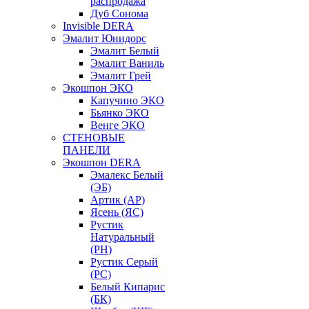
распродажа
Дуб Сонома
Invisible DERA
Эмалит Юнидорс
Эмалит Белый
Эмалит Ваниль
Эмалит Грей
Экошпон ЭКО
Капучино ЭКО
Бьянко ЭКО
Венге ЭКО
СТЕНОВЫЕ
ПАНЕЛИ
Экошпон DERA
Эмалекс Белый
(ЭБ)
Артик (АР)
Ясень (ЯС)
Рустик
Натуральный
(РН)
Рустик Серый
(РС)
Белый Кипарис
(БК)