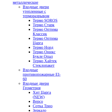
металлические
Входные двери
утепленные с
терморазрывом
Термо SOROS
Термо Старк
Термо Оптима
Классик
Термо Оптима
Царга
Термо Норд
Термо Оникс
Букле Опал
Термо Хайтек
Стеклопакет
Входные
противопожарные EI-
60
Входные двери
Геометрия
Хит Царга
(NEW)
Версо
Сотка Трио
Зеркало