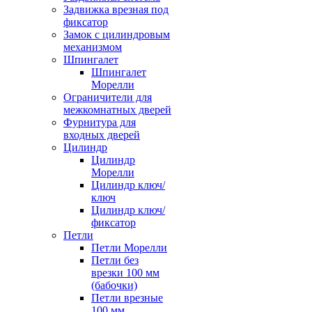
Задвижка врезная под
фиксатор
Замок с цилиндровым
механизмом
Шпингалет
Шпингалет
Морелли
Ограничители для
межкомнатных дверей
Фурнитура для
входных дверей
Цилиндр
Цилиндр
Морелли
Цилиндр ключ/
ключ
Цилиндр ключ/
фиксатор
Петли
Петли Морелли
Петли без
врезки 100 мм
(бабочки)
Петли врезные
100 мм