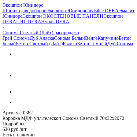
Экошпон Юнидорс
Шпонка для доборов
Экошпон Юнидорс
Invisible DERA
Эмалит
Юнидорс
Экошпон ЭКО
СТЕНОВЫЕ ПАНЕЛИ
Экошпон
DERA
ПЭТ DERA
Эмаль DERA
-
Сонома Светлый (Лайт) распродажа
Грей Сонома
Дуб Аляска
Сонома Белый
Венге
Капучино
Бетон
Белый
Бетон Светлый (Лайт)
Бьянко
Бетон Темный
Дуб Сонома
Артикул:
0362
Коробка МДФ упл.телескоп Сонома Светлый 70х32х2070
Подробнее
630
руб.
/шт
Есть в наличии