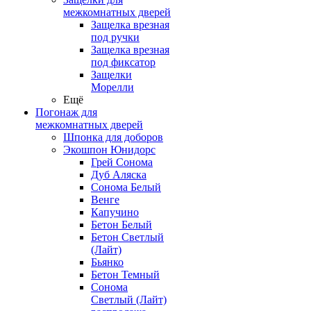
межкомнатных дверей
Защелка врезная
под ручки
Защелка врезная
под фиксатор
Защелки
Морелли
Ещё
Погонаж для
межкомнатных дверей
Шпонка для доборов
Экошпон Юнидорс
Грей Сонома
Дуб Аляска
Сонома Белый
Венге
Капучино
Бетон Белый
Бетон Светлый
(Лайт)
Бьянко
Бетон Темный
Сонома
Светлый (Лайт)