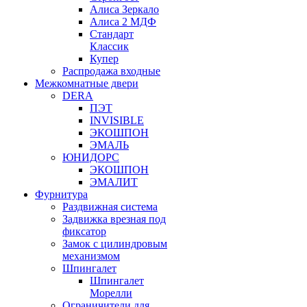
Алиса Зеркало
Алиса 2 МДФ
Стандарт
Классик
Купер
Распродажа входные
Межкомнатные двери
DERA
ПЭТ
INVISIBLE
ЭКОШПОН
ЭМАЛЬ
ЮНИДОРС
ЭКОШПОН
ЭМАЛИТ
Фурнитура
Раздвижная система
Задвижка врезная под
фиксатор
Замок с цилиндровым
механизмом
Шпингалет
Шпингалет
Морелли
Ограничители для