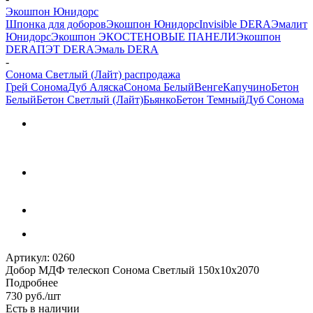
Экошпон Юнидорс
Шпонка для доборов
Экошпон Юнидорс
Invisible DERA
Эмалит
Юнидорс
Экошпон ЭКО
СТЕНОВЫЕ ПАНЕЛИ
Экошпон
DERA
ПЭТ DERA
Эмаль DERA
-
Сонома Светлый (Лайт) распродажа
Грей Сонома
Дуб Аляска
Сонома Белый
Венге
Капучино
Бетон
Белый
Бетон Светлый (Лайт)
Бьянко
Бетон Темный
Дуб Сонома
Артикул:
0260
Добор МДФ телескоп Сонома Светлый 150х10х2070
Подробнее
730
руб.
/шт
Есть в наличии