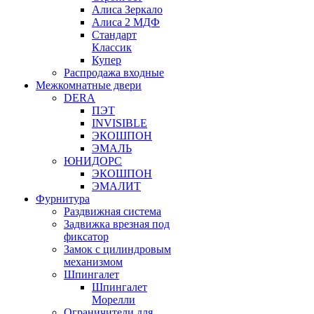
Алиса Зеркало
Алиса 2 МДФ
Стандарт
Классик
Купер
Распродажа входные
Межкомнатные двери
DERA
ПЭТ
INVISIBLE
ЭКОШПОН
ЭМАЛЬ
ЮНИДОРС
ЭКОШПОН
ЭМАЛИТ
Фурнитура
Раздвижная система
Задвижка врезная под
фиксатор
Замок с цилиндровым
механизмом
Шпингалет
Шпингалет
Морелли
Ограничители для