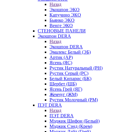
Назад
Экошпон ЭКО
Капучино ЭКО
Бьянко ЭКО
Венге ЭКО
СТЕНОВЫЕ ПАНЕЛИ
Экошпон DERA
Назад
Экошпон DERA
Эмалекс Белый (ЭБ)
Артик (АР)
Ясень (ЯС)
Рустик Натуральный (РН)
Рустик Серый (РС)
Белый Кипарис (БК)
Щербет (ЩБ)
Ясень Грей (ЯГ)
Жемчуг (ЖМ)
Рустик Молочный (РМ)
ПЭТ DERA
Назад
ПЭТ DERA
Мэджик Шифон (Белый)
Мэджик Сэнд (Крем)
Мэджик Лайт (Грей)