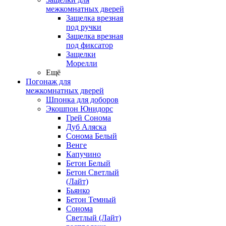
межкомнатных дверей
Защелка врезная
под ручки
Защелка врезная
под фиксатор
Защелки
Морелли
Ещё
Погонаж для
межкомнатных дверей
Шпонка для доборов
Экошпон Юнидорс
Грей Сонома
Дуб Аляска
Сонома Белый
Венге
Капучино
Бетон Белый
Бетон Светлый
(Лайт)
Бьянко
Бетон Темный
Сонома
Светлый (Лайт)