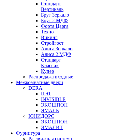
Стандарт
Вертикаль
Брут Зеркало
Брут 2 МДФ
Форта Царга
Техно
Викинг
Стройгост
Алиса Зеркало
Алиса 2 МДФ
Стандарт
Классик
Купер
Распродажа входные
Межкомнатные двери
DERA
ПЭТ
INVISIBLE
ЭКОШПОН
ЭМАЛЬ
ЮНИДОРС
ЭКОШПОН
ЭМАЛИТ
Фурнитура
Раздвижная система