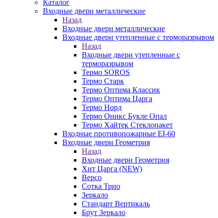
Каталог
Входные двери металлические
Назад
Входные двери металлические
Входные двери утепленные с терморазрывом
Назад
Входные двери утепленные с
терморазрывом
Термо SOROS
Термо Старк
Термо Оптима Классик
Термо Оптима Царга
Термо Норд
Термо Оникс Букле Опал
Термо Хайтек Стеклопакет
Входные противопожарные EI-60
Входные двери Геометрия
Назад
Входные двери Геометрия
Хит Царга (NEW)
Версо
Сотка Трио
Зеркало
Стандарт Вертикаль
Брут Зеркало