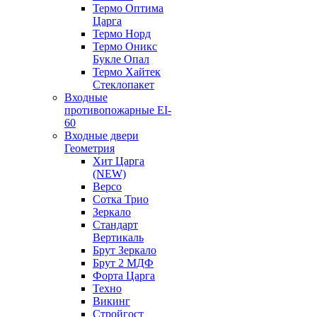
Термо Оптима
Царга
Термо Норд
Термо Оникс
Букле Опал
Термо Хайтек
Стеклопакет
Входные
противопожарные EI-
60
Входные двери
Геометрия
Хит Царга
(NEW)
Версо
Сотка Трио
Зеркало
Стандарт
Вертикаль
Брут Зеркало
Брут 2 МДФ
Форта Царга
Техно
Викинг
Стройгост