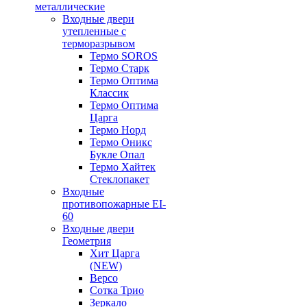
металлические
Входные двери
утепленные с
терморазрывом
Термо SOROS
Термо Старк
Термо Оптима
Классик
Термо Оптима
Царга
Термо Норд
Термо Оникс
Букле Опал
Термо Хайтек
Стеклопакет
Входные
противопожарные EI-
60
Входные двери
Геометрия
Хит Царга
(NEW)
Версо
Сотка Трио
Зеркало