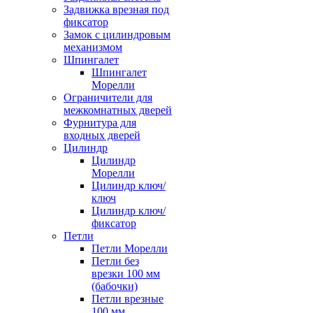
Задвижка врезная под
фиксатор
Замок с цилиндровым
механизмом
Шпингалет
Шпингалет
Морелли
Ограничители для
межкомнатных дверей
Фурнитура для
входных дверей
Цилиндр
Цилиндр
Морелли
Цилиндр ключ/
ключ
Цилиндр ключ/
фиксатор
Петли
Петли Морелли
Петли без
врезки 100 мм
(бабочки)
Петли врезные
100 мм