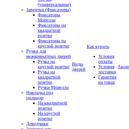
(универсальные)
Завертки (Фиксаторы)
Фиксаторы
Морелли
Фиксаторы на
квадратной
розетке
Фиксаторы на
круглой розетке
Как купить
Ручки для
межкомнатных дверей
Условия
Ручка на
оплаты
Виды
круглой розетке
Условия
Акци
дверей
Ручка на
доставки
квадратной
Гарантия
розетке
на товар
Ручки Морелли
Накладка под
цилиндр
На квадратной
розетке
На круглой
розетке
Доводчики
Защелки для