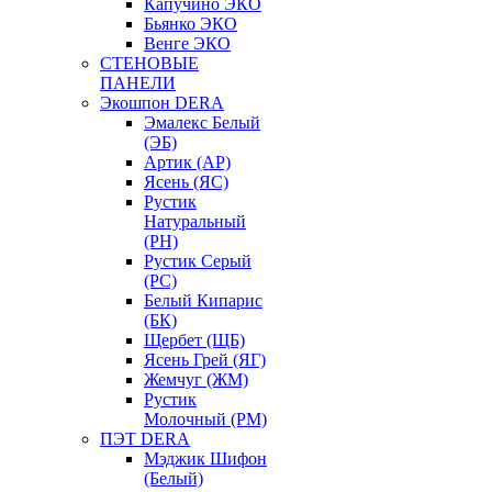
Капучино ЭКО
Бьянко ЭКО
Венге ЭКО
СТЕНОВЫЕ
ПАНЕЛИ
Экошпон DERA
Эмалекс Белый
(ЭБ)
Артик (АР)
Ясень (ЯС)
Рустик
Натуральный
(РН)
Рустик Серый
(РС)
Белый Кипарис
(БК)
Щербет (ЩБ)
Ясень Грей (ЯГ)
Жемчуг (ЖМ)
Рустик
Молочный (РМ)
ПЭТ DERA
Мэджик Шифон
(Белый)