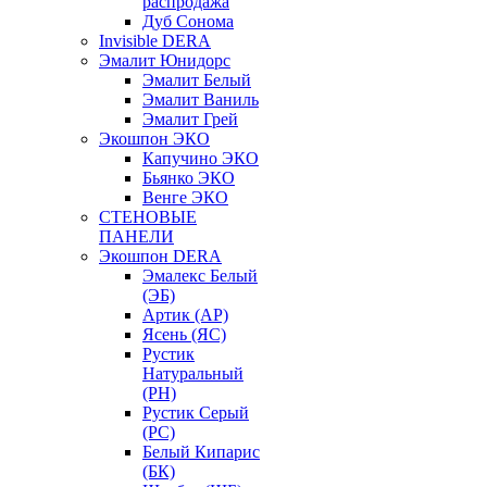
распродажа
Дуб Сонома
Invisible DERA
Эмалит Юнидорс
Эмалит Белый
Эмалит Ваниль
Эмалит Грей
Экошпон ЭКО
Капучино ЭКО
Бьянко ЭКО
Венге ЭКО
СТЕНОВЫЕ
ПАНЕЛИ
Экошпон DERA
Эмалекс Белый
(ЭБ)
Артик (АР)
Ясень (ЯС)
Рустик
Натуральный
(РН)
Рустик Серый
(РС)
Белый Кипарис
(БК)