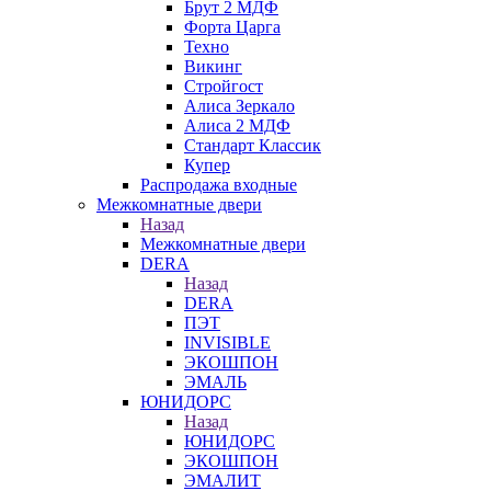
Брут 2 МДФ
Форта Царга
Техно
Викинг
Стройгост
Алиса Зеркало
Алиса 2 МДФ
Стандарт Классик
Купер
Распродажа входные
Межкомнатные двери
Назад
Межкомнатные двери
DERA
Назад
DERA
ПЭТ
INVISIBLE
ЭКОШПОН
ЭМАЛЬ
ЮНИДОРС
Назад
ЮНИДОРС
ЭКОШПОН
ЭМАЛИТ