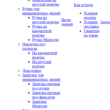
круглой розетке
Как купить
Ручки для
межкомнатных дверей
Условия
Ручка на
оплаты
Виды
круглой розетке
Условия
Акци
дверей
Ручка на
доставки
квадратной
Гарантия
розетке
на товар
Ручки Морелли
Накладка под
цилиндр
На квадратной
розетке
На круглой
розетке
Доводчики
Защелки для
межкомнатных дверей
Защелка врезная
под ручки
Защелка врезная
под фиксатор
Защелки
Морелли