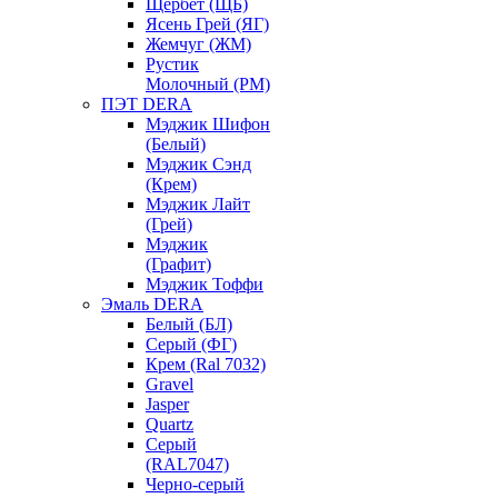
Щербет (ЩБ)
Ясень Грей (ЯГ)
Жемчуг (ЖМ)
Рустик
Молочный (РМ)
ПЭТ DERA
Мэджик Шифон
(Белый)
Мэджик Сэнд
(Крем)
Мэджик Лайт
(Грей)
Мэджик
(Графит)
Мэджик Тоффи
Эмаль DERA
Белый (БЛ)
Серый (ФГ)
Крем (Ral 7032)
Gravel
Jasper
Quartz
Серый
(RAL7047)
Черно-серый