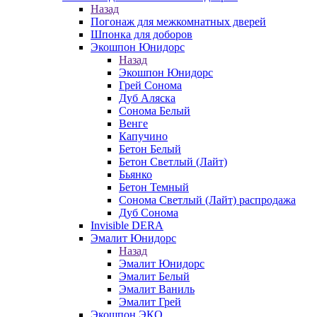
Назад
Погонаж для межкомнатных дверей
Шпонка для доборов
Экошпон Юнидорс
Назад
Экошпон Юнидорс
Грей Сонома
Дуб Аляска
Сонома Белый
Венге
Капучино
Бетон Белый
Бетон Светлый (Лайт)
Бьянко
Бетон Темный
Сонома Светлый (Лайт) распродажа
Дуб Сонома
Invisible DERA
Эмалит Юнидорс
Назад
Эмалит Юнидорс
Эмалит Белый
Эмалит Ваниль
Эмалит Грей
Экошпон ЭКО