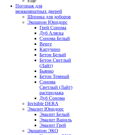
Ещё
Погонаж для
межкомнатных дверей
Шпонка для доборов
Экошпон Юнидорс
Грей Сонома
Дуб Аляска
Сонома Белый
Венге
Капучино
Бетон Белый
Бетон Светлый
(Лайт)
Бьянко
Бетон Темный
Сонома
Светлый (Лайт)
распродажа
Дуб Сонома
Invisible DERA
Эмалит Юнидорс
Эмалит Белый
Эмалит Ваниль
Эмалит Грей
Экошпон ЭКО