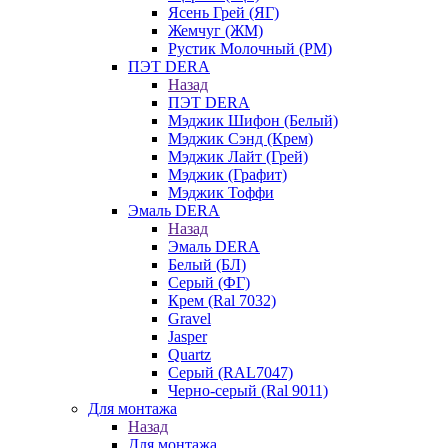
Ясень Грей (ЯГ)
Жемчуг (ЖМ)
Рустик Молочный (РМ)
ПЭТ DERA
Назад
ПЭТ DERA
Мэджик Шифон (Белый)
Мэджик Сэнд (Крем)
Мэджик Лайт (Грей)
Мэджик (Графит)
Мэджик Тоффи
Эмаль DERA
Назад
Эмаль DERA
Белый (БЛ)
Серый (ФГ)
Крем (Ral 7032)
Gravel
Jasper
Quartz
Серый (RAL7047)
Черно-серый (Ral 9011)
Для монтажа
Назад
Для монтажа