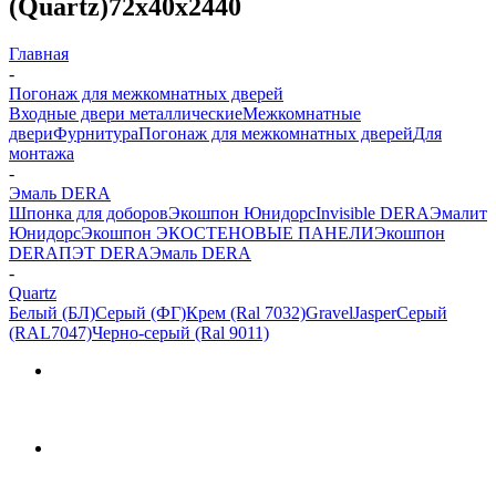
(Quartz)72х40х2440
Главная
-
Погонаж для межкомнатных дверей
Входные двери металлические
Межкомнатные
двери
Фурнитура
Погонаж для межкомнатных дверей
Для
монтажа
-
Эмаль DERA
Шпонка для доборов
Экошпон Юнидорс
Invisible DERA
Эмалит
Юнидорс
Экошпон ЭКО
СТЕНОВЫЕ ПАНЕЛИ
Экошпон
DERA
ПЭТ DERA
Эмаль DERA
-
Quartz
Белый (БЛ)
Серый (ФГ)
Крем (Ral 7032)
Gravel
Jasper
Серый
(RAL7047)
Черно-серый (Ral 9011)