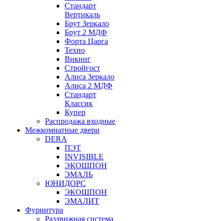
Стандарт
Вертикаль
Брут Зеркало
Брут 2 МДФ
Форта Царга
Техно
Викинг
Стройгост
Алиса Зеркало
Алиса 2 МДФ
Стандарт
Классик
Купер
Распродажа входные
Межкомнатные двери
DERA
ПЭТ
INVISIBLE
ЭКОШПОН
ЭМАЛЬ
ЮНИДОРС
ЭКОШПОН
ЭМАЛИТ
Фурнитура
Раздвижная система