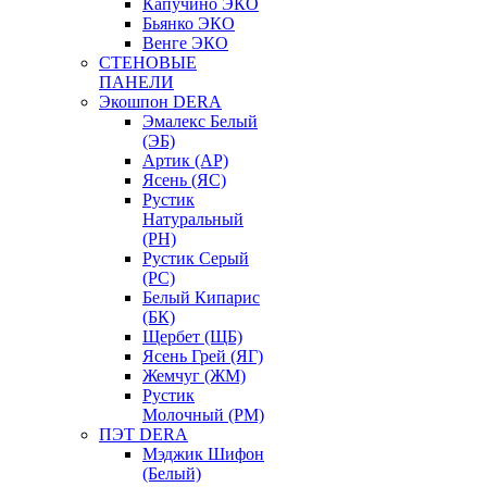
Капучино ЭКО
Бьянко ЭКО
Венге ЭКО
СТЕНОВЫЕ
ПАНЕЛИ
Экошпон DERA
Эмалекс Белый
(ЭБ)
Артик (АР)
Ясень (ЯС)
Рустик
Натуральный
(РН)
Рустик Серый
(РС)
Белый Кипарис
(БК)
Щербет (ЩБ)
Ясень Грей (ЯГ)
Жемчуг (ЖМ)
Рустик
Молочный (РМ)
ПЭТ DERA
Мэджик Шифон
(Белый)