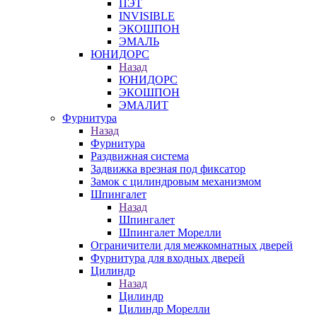
ПЭТ
INVISIBLE
ЭКОШПОН
ЭМАЛЬ
ЮНИДОРС
Назад
ЮНИДОРС
ЭКОШПОН
ЭМАЛИТ
Фурнитура
Назад
Фурнитура
Раздвижная система
Задвижка врезная под фиксатор
Замок с цилиндровым механизмом
Шпингалет
Назад
Шпингалет
Шпингалет Морелли
Ограничители для межкомнатных дверей
Фурнитура для входных дверей
Цилиндр
Назад
Цилиндр
Цилиндр Морелли