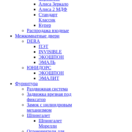
Алиса Зеркало
Алиса 2 МДФ
Стандарт
Классик
Купер
Распродажа входные
Межкомнатные двери
DERA
ПЭТ
INVISIBLE
ЭКОШПОН
ЭМАЛЬ
ЮНИДОРС
ЭКОШПОН
ЭМАЛИТ
Фурнитура
Раздвижная система
Задвижка врезная под
фиксатор
Замок с цилиндровым
механизмом
Шпингалет
Шпингалет
Морелли
Ограничители для