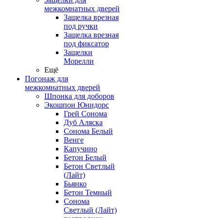
межкомнатных дверей
Защелка врезная
под ручки
Защелка врезная
под фиксатор
Защелки
Морелли
Ещё
Погонаж для
межкомнатных дверей
Шпонка для доборов
Экошпон Юнидорс
Грей Сонома
Дуб Аляска
Сонома Белый
Венге
Капучино
Бетон Белый
Бетон Светлый
(Лайт)
Бьянко
Бетон Темный
Сонома
Светлый (Лайт)