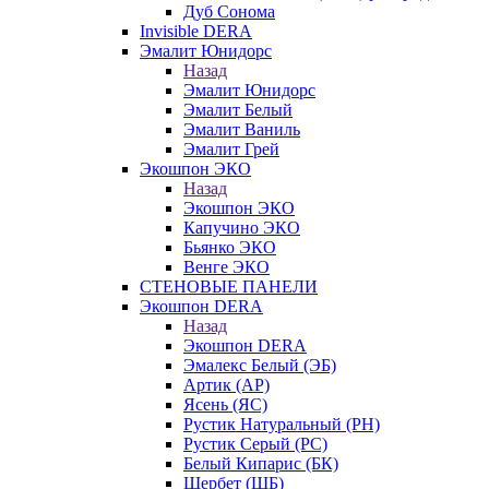
Дуб Сонома
Invisible DERA
Эмалит Юнидорс
Назад
Эмалит Юнидорс
Эмалит Белый
Эмалит Ваниль
Эмалит Грей
Экошпон ЭКО
Назад
Экошпон ЭКО
Капучино ЭКО
Бьянко ЭКО
Венге ЭКО
СТЕНОВЫЕ ПАНЕЛИ
Экошпон DERA
Назад
Экошпон DERA
Эмалекс Белый (ЭБ)
Артик (АР)
Ясень (ЯС)
Рустик Натуральный (РН)
Рустик Серый (РС)
Белый Кипарис (БК)
Щербет (ЩБ)