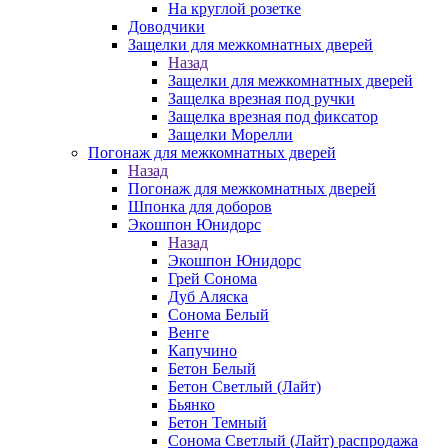
На круглой розетке
Доводчики
Защелки для межкомнатных дверей
Назад
Защелки для межкомнатных дверей
Защелка врезная под ручки
Защелка врезная под фиксатор
Защелки Морелли
Погонаж для межкомнатных дверей
Назад
Погонаж для межкомнатных дверей
Шпонка для доборов
Экошпон Юнидорс
Назад
Экошпон Юнидорс
Грей Сонома
Дуб Аляска
Сонома Белый
Венге
Капучино
Бетон Белый
Бетон Светлый (Лайт)
Бьянко
Бетон Темный
Сонома Светлый (Лайт) распродажа