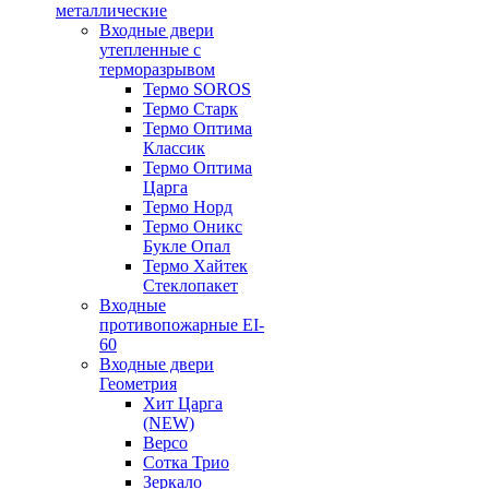
металлические
Входные двери
утепленные с
терморазрывом
Термо SOROS
Термо Старк
Термо Оптима
Классик
Термо Оптима
Царга
Термо Норд
Термо Оникс
Букле Опал
Термо Хайтек
Стеклопакет
Входные
противопожарные EI-
60
Входные двери
Геометрия
Хит Царга
(NEW)
Версо
Сотка Трио
Зеркало