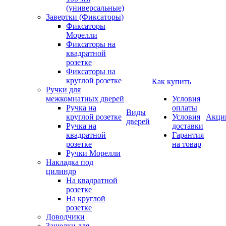
(универсальные)
Завертки (Фиксаторы)
Фиксаторы
Морелли
Фиксаторы на
квадратной
розетке
Фиксаторы на
круглой розетке
Как купить
Ручки для
межкомнатных дверей
Условия
Ручка на
оплаты
Виды
круглой розетке
Условия
Акци
дверей
Ручка на
доставки
квадратной
Гарантия
розетке
на товар
Ручки Морелли
Накладка под
цилиндр
На квадратной
розетке
На круглой
розетке
Доводчики
Защелки для