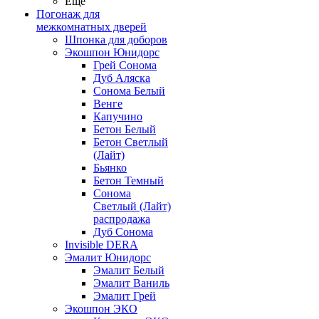
Ещё
Погонаж для
межкомнатных дверей
Шпонка для доборов
Экошпон Юнидорс
Грей Сонома
Дуб Аляска
Сонома Белый
Венге
Капучино
Бетон Белый
Бетон Светлый
(Лайт)
Бьянко
Бетон Темный
Сонома
Светлый (Лайт)
распродажа
Дуб Сонома
Invisible DERA
Эмалит Юнидорс
Эмалит Белый
Эмалит Ваниль
Эмалит Грей
Экошпон ЭКО