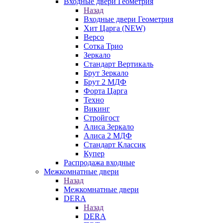
Входные двери Геометрия
Назад
Входные двери Геометрия
Хит Царга (NEW)
Версо
Сотка Трио
Зеркало
Стандарт Вертикаль
Брут Зеркало
Брут 2 МДФ
Форта Царга
Техно
Викинг
Стройгост
Алиса Зеркало
Алиса 2 МДФ
Стандарт Классик
Купер
Распродажа входные
Межкомнатные двери
Назад
Межкомнатные двери
DERA
Назад
DERA