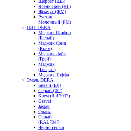
Щербет (ЩБ)
Ясень Грей (ЯГ)
Жемчуг (ЖМ)
Рустик
Молочный (РМ)
ПЭТ DERA
Мэджик Шифон
(Белый)
Мэджик Сэнд
(Крем)
Мэджик Лайт
(Грей)
Мэджик
(Графит)
Мэджик Тоффи
Эмаль DERA
Белый (БЛ)
Серый (ФГ)
Крем (Ral 7032)
Gravel
Jasper
Quartz
Серый
(RAL7047)
Черно-серый