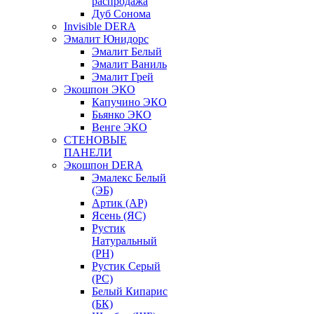
распродажа
Дуб Сонома
Invisible DERA
Эмалит Юнидорс
Эмалит Белый
Эмалит Ваниль
Эмалит Грей
Экошпон ЭКО
Капучино ЭКО
Бьянко ЭКО
Венге ЭКО
СТЕНОВЫЕ
ПАНЕЛИ
Экошпон DERA
Эмалекс Белый
(ЭБ)
Артик (АР)
Ясень (ЯС)
Рустик
Натуральный
(РН)
Рустик Серый
(РС)
Белый Кипарис
(БК)