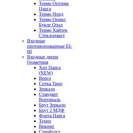
Термо Оптима
Царга
Термо Норд
Термо Оникс
Букле Опал
Термо Хайтек
Стеклопакет
Входные
противопожарные EI-
60
Входные двери
Геометрия
Хит Царга
(NEW)
Версо
Сотка Трио
Зеркало
Стандарт
Вертикаль
Брут Зеркало
Брут 2 МДФ
Форта Царга
Техно
Викинг
Стройгост