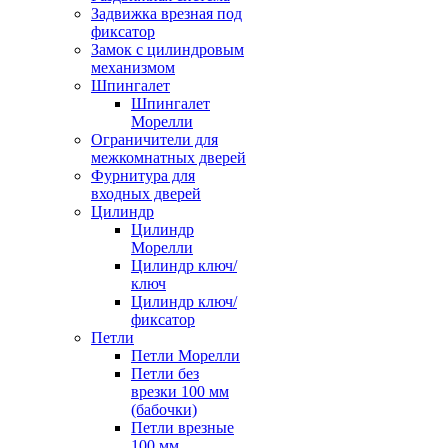
Задвижка врезная под
фиксатор
Замок с цилиндровым
механизмом
Шпингалет
Шпингалет
Морелли
Ограничители для
межкомнатных дверей
Фурнитура для
входных дверей
Цилиндр
Цилиндр
Морелли
Цилиндр ключ/
ключ
Цилиндр ключ/
фиксатор
Петли
Петли Морелли
Петли без
врезки 100 мм
(бабочки)
Петли врезные
100 мм