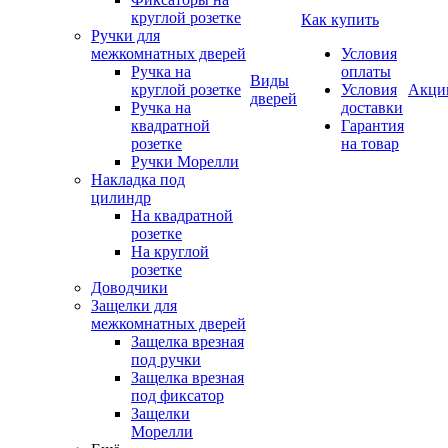
круглой розетке
Как купить
Ручки для
межкомнатных дверей
Условия
Ручка на
оплаты
Виды
круглой розетке
Условия
Акци
дверей
Ручка на
доставки
квадратной
Гарантия
розетке
на товар
Ручки Морелли
Накладка под
цилиндр
На квадратной
розетке
На круглой
розетке
Доводчики
Защелки для
межкомнатных дверей
Защелка врезная
под ручки
Защелка врезная
под фиксатор
Защелки
Морелли