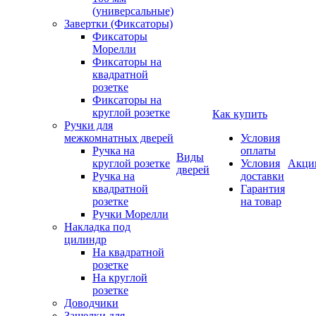
(универсальные)
Завертки (Фиксаторы)
Фиксаторы
Морелли
Фиксаторы на
квадратной
розетке
Фиксаторы на
круглой розетке
Как купить
Ручки для
межкомнатных дверей
Условия
Ручка на
оплаты
Виды
круглой розетке
Условия
Акци
дверей
Ручка на
доставки
квадратной
Гарантия
розетке
на товар
Ручки Морелли
Накладка под
цилиндр
На квадратной
розетке
На круглой
розетке
Доводчики
Защелки для