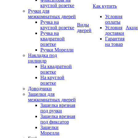
круглой розетке
Как купить
Ручки для
межкомнатных дверей
Условия
Ручка на
оплаты
Виды
круглой розетке
Условия
Акци
дверей
Ручка на
доставки
квадратной
Гарантия
розетке
на товар
Ручки Морелли
Накладка под
цилиндр
На квадратной
розетке
На круглой
розетке
Доводчики
Защелки для
межкомнатных дверей
Защелка врезная
под ручки
Защелка врезная
под фиксатор
Защелки
Морелли