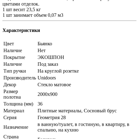
цветами отделок.
1 шт весит 23,5 кг
1 шт занимает объем 0,07 м3
Характеристики
Цвет
Бьянко
Наличие
Нет
Покрытие
ЭКОШПОН
Наличие
Под заказ
Тип ручки
На круглой розетке
Производитель
Unidoors
Декор
Стекло матовое
Размер
2000x900
полотна
Толщина (мм)
36
Материал
Плитные материалы, Сосновый брус
Серия
Геометрия 28
в ванную/туалет, в гостиную, в квартиру, в
Назначение
спальню, на кухню
Страна