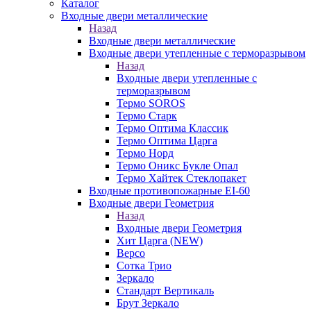
Каталог
Входные двери металлические
Назад
Входные двери металлические
Входные двери утепленные с терморазрывом
Назад
Входные двери утепленные с
терморазрывом
Термо SOROS
Термо Старк
Термо Оптима Классик
Термо Оптима Царга
Термо Норд
Термо Оникс Букле Опал
Термо Хайтек Стеклопакет
Входные противопожарные EI-60
Входные двери Геометрия
Назад
Входные двери Геометрия
Хит Царга (NEW)
Версо
Сотка Трио
Зеркало
Стандарт Вертикаль
Брут Зеркало