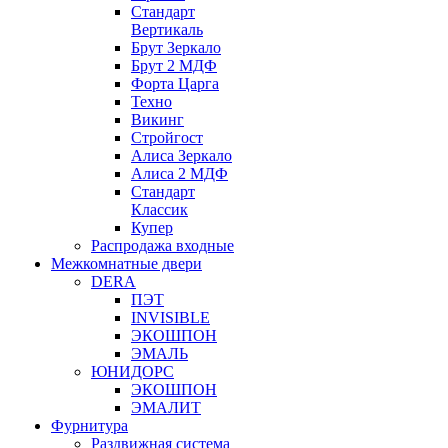
Стандарт
Вертикаль
Брут Зеркало
Брут 2 МДФ
Форта Царга
Техно
Викинг
Стройгост
Алиса Зеркало
Алиса 2 МДФ
Стандарт
Классик
Купер
Распродажа входные
Межкомнатные двери
DERA
ПЭТ
INVISIBLE
ЭКОШПОН
ЭМАЛЬ
ЮНИДОРС
ЭКОШПОН
ЭМАЛИТ
Фурнитура
Раздвижная система