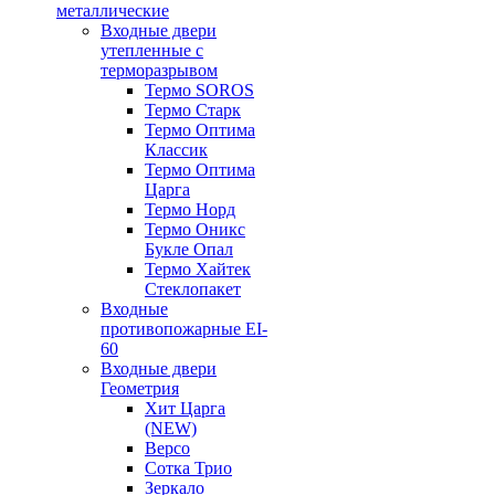
металлические
Входные двери
утепленные с
терморазрывом
Термо SOROS
Термо Старк
Термо Оптима
Классик
Термо Оптима
Царга
Термо Норд
Термо Оникс
Букле Опал
Термо Хайтек
Стеклопакет
Входные
противопожарные EI-
60
Входные двери
Геометрия
Хит Царга
(NEW)
Версо
Сотка Трио
Зеркало