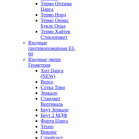
Термо Оптима
Царга
Термо Норд
Термо Оникс
Букле Опал
Термо Хайтек
Стеклопакет
Входные
противопожарные EI-
60
Входные двери
Геометрия
Хит Царга
(NEW)
Версо
Сотка Трио
Зеркало
Стандарт
Вертикаль
Брут Зеркало
Брут 2 МДФ
Форта Царга
Техно
Викинг
Стройгост