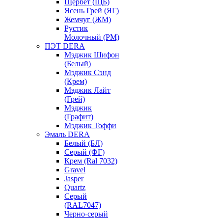
Щербет (ЩБ)
Ясень Грей (ЯГ)
Жемчуг (ЖМ)
Рустик
Молочный (РМ)
ПЭТ DERA
Мэджик Шифон
(Белый)
Мэджик Сэнд
(Крем)
Мэджик Лайт
(Грей)
Мэджик
(Графит)
Мэджик Тоффи
Эмаль DERA
Белый (БЛ)
Серый (ФГ)
Крем (Ral 7032)
Gravel
Jasper
Quartz
Серый
(RAL7047)
Черно-серый