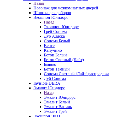
Назад
Погонаж для межкомнатных дверей
Шпонка для доборов
Экошпон Юнидорс
Назад
Экошпон Юнидорс
Грей Сонома
Дуб Аляска
Сонома Белый
Венге
Капучино
Бетон Белый
Бетон Светлый (Лайт)
Бьянко
Бетон Темный
Сонома Светлый (Лайт) распродажа
Дуб Сонома
Invisible DERA
Эмалит Юнидорс
Назад
Эмалит Юнидорс
Эмалит Белый
Эмалит Ваниль
Эмалит Грей
Экошпон ЭКО