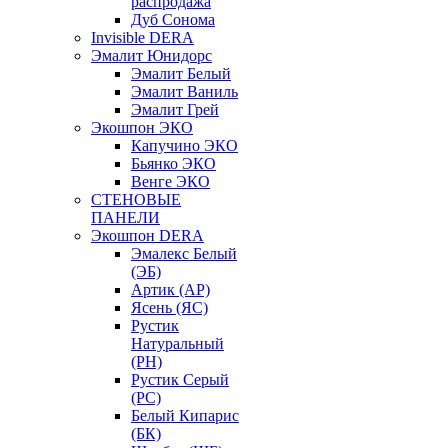
распродажа
Дуб Сонома
Invisible DERA
Эмалит Юнидорс
Эмалит Белый
Эмалит Ваниль
Эмалит Грей
Экошпон ЭКО
Капучино ЭКО
Бьянко ЭКО
Венге ЭКО
СТЕНОВЫЕ
ПАНЕЛИ
Экошпон DERA
Эмалекс Белый
(ЭБ)
Артик (АР)
Ясень (ЯС)
Рустик
Натуральный
(РН)
Рустик Серый
(РС)
Белый Кипарис
(БК)