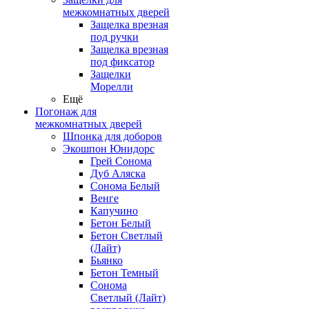
межкомнатных дверей
Защелка врезная
под ручки
Защелка врезная
под фиксатор
Защелки
Морелли
Ещё
Погонаж для
межкомнатных дверей
Шпонка для доборов
Экошпон Юнидорс
Грей Сонома
Дуб Аляска
Сонома Белый
Венге
Капучино
Бетон Белый
Бетон Светлый
(Лайт)
Бьянко
Бетон Темный
Сонома
Светлый (Лайт)