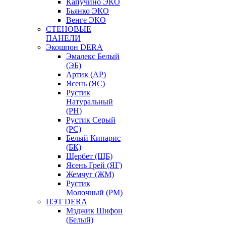
Капучино ЭКО
Бьянко ЭКО
Венге ЭКО
СТЕНОВЫЕ
ПАНЕЛИ
Экошпон DERA
Эмалекс Белый
(ЭБ)
Артик (АР)
Ясень (ЯС)
Рустик
Натуральный
(РН)
Рустик Серый
(РС)
Белый Кипарис
(БК)
Щербет (ЩБ)
Ясень Грей (ЯГ)
Жемчуг (ЖМ)
Рустик
Молочный (РМ)
ПЭТ DERA
Мэджик Шифон
(Белый)