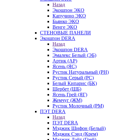
Назад
Экошпон ЭКО
Капучино ЭКО
Бьянко ЭКО
Венге ЭКО
СТЕНОВЫЕ ПАНЕЛИ
Экошпон DERA
Назад
Экошпон DERA
Эмалекс Белый (ЭБ)
Артик (АР)
Ясень (ЯС)
Рустик Натуральный (РН)
Рустик Серый (РС)
Белый Кипарис (БК)
Щербет (ЩБ)
Ясень Грей (ЯГ)
Жемчуг (ЖМ)
Рустик Молочный (РМ)
ПЭТ DERA
Назад
ПЭТ DERA
Мэджик Шифон (Белый)
Мэджик Сэнд (Крем)
Мэджик Лайт (Грей)