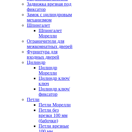
Задвижка врезная под
фиксатор
Замок с цилиндровым
механизмом
Шпингалет
Шпингалет
Морелли
Ограничители для
межкомнатных дверей
Фурнитура для
входных дверей
Цилиндр
Цилиндр
Морелли
Цилиндр ключ/
ключ
Цилиндр ключ/
фиксатор
Петли
Петли Морелли
Петли без
врезки 100 мм
(бабочки)
Петли врезные
100 мм