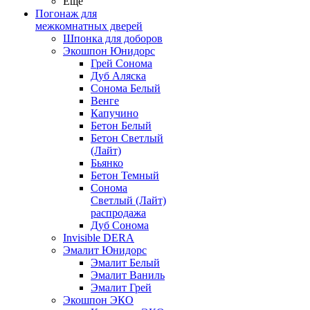
Ещё
Погонаж для
межкомнатных дверей
Шпонка для доборов
Экошпон Юнидорс
Грей Сонома
Дуб Аляска
Сонома Белый
Венге
Капучино
Бетон Белый
Бетон Светлый
(Лайт)
Бьянко
Бетон Темный
Сонома
Светлый (Лайт)
распродажа
Дуб Сонома
Invisible DERA
Эмалит Юнидорс
Эмалит Белый
Эмалит Ваниль
Эмалит Грей
Экошпон ЭКО