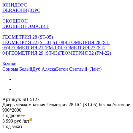
ЮНИДОРС
DERA
ЮНИДОРС
-
ЭКОШПОН
ЭКОШПОН
ЭМАЛИТ
-
ГЕОМЕТРИЯ 28 (ST-05)
ГЕОМЕТРИЯ 22 (ST-01,ST-08)
ГЕОМЕТРИЯ 28 (ST-
05)
ГЕОМЕТРИЯ 21 (FM-13)
ГЕОМЕТРИЯ 27 (ST-
04)
ГЕОМЕТРИЯ 29 (ST-03)
ГЕОМЕТРИЯ 32 (FM-22)
-
Бьянко
Сонома Белый
Дуб Аляска
Бетон Светлый (Лайт)
Артикул:
БП-5127
Дверь межкомнатная Геометрия 28 ПО (ST-05) Бьянко/матовое
900*2000
Подробнее
3 990
руб.
/шт
Под заказ