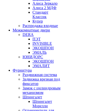
Алиса Зеркало
Алиса 2 МДФ
Стандарт
Классик
Купер
Распродажа входные
Межкомнатные двери
DERA
ПЭТ
INVISIBLE
ЭКОШПОН
ЭМАЛЬ
ЮНИДОРС
ЭКОШПОН
ЭМАЛИТ
Фурнитура
Раздвижная система
Задвижка врезная под
фиксатор
Замок с цилиндровым
механизмом
Шпингалет
Шпингалет
Морелли
Ограничители для