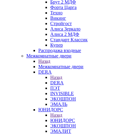
Брут 2 МДФ
Форта Царга
Техно
Викинг
Стройгост
Алиса Зеркало
Алиса 2 МДФ
Стандарт Классик
Купер
Распродажа входные
Межкомнатные двери
Назад
Межкомнатные двери
DERA
Назад
DERA
ПЭТ
INVISIBLE
ЭКОШПОН
ЭМАЛЬ
ЮНИДОРС
Назад
ЮНИДОРС
ЭКОШПОН
ЭМАЛИТ