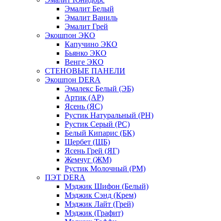
Эмалит Белый
Эмалит Ваниль
Эмалит Грей
Экошпон ЭКО
Капучино ЭКО
Бьянко ЭКО
Венге ЭКО
СТЕНОВЫЕ ПАНЕЛИ
Экошпон DERA
Эмалекс Белый (ЭБ)
Артик (АР)
Ясень (ЯС)
Рустик Натуральный (РН)
Рустик Серый (РС)
Белый Кипарис (БК)
Щербет (ЩБ)
Ясень Грей (ЯГ)
Жемчуг (ЖМ)
Рустик Молочный (РМ)
ПЭТ DERA
Мэджик Шифон (Белый)
Мэджик Сэнд (Крем)
Мэджик Лайт (Грей)
Мэджик (Графит)