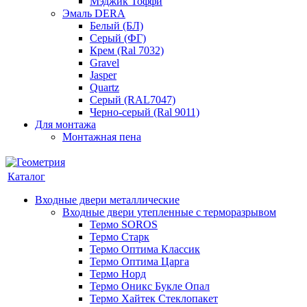
Мэджик Тоффи
Эмаль DERA
Белый (БЛ)
Серый (ФГ)
Крем (Ral 7032)
Gravel
Jasper
Quartz
Серый (RAL7047)
Черно-серый (Ral 9011)
Для монтажа
Монтажная пена
Каталог
Входные двери металлические
Входные двери утепленные с терморазрывом
Термо SOROS
Термо Старк
Термо Оптима Классик
Термо Оптима Царга
Термо Норд
Термо Оникс Букле Опал
Термо Хайтек Стеклопакет