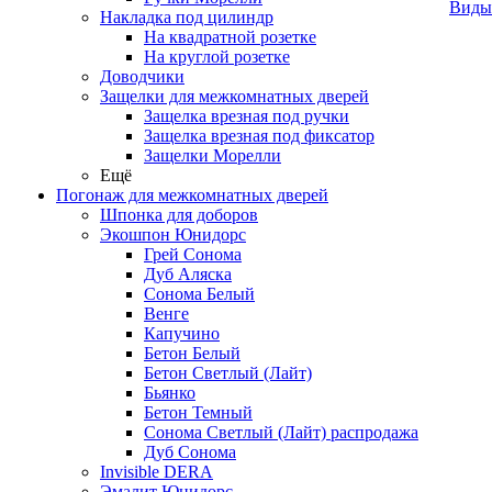
Виды
Накладка под цилиндр
На квадратной розетке
На круглой розетке
Доводчики
Защелки для межкомнатных дверей
Защелка врезная под ручки
Защелка врезная под фиксатор
Защелки Морелли
Ещё
Погонаж для межкомнатных дверей
Шпонка для доборов
Экошпон Юнидорс
Грей Сонома
Дуб Аляска
Сонома Белый
Венге
Капучино
Бетон Белый
Бетон Светлый (Лайт)
Бьянко
Бетон Темный
Сонома Светлый (Лайт) распродажа
Дуб Сонома
Invisible DERA
Эмалит Юнидорс