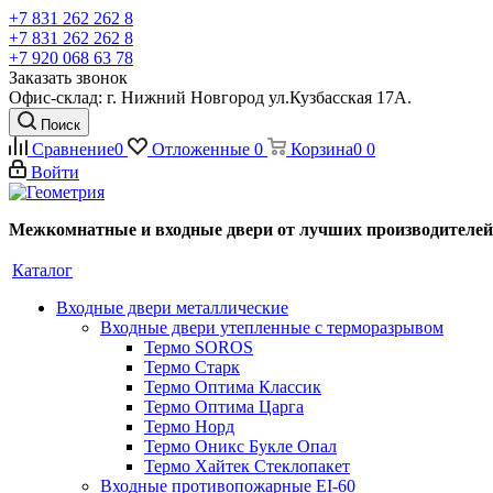
+7 831 262 262 8
+7 831 262 262 8
+7 920 068 63 78
Заказать звонок
Офис-склад: г. Нижний Новгород ул.Кузбасская 17А.
Поиск
Сравнение
0
Отложенные
0
Корзина
0
0
Войти
Межкомнатные и входные двери от лучших производителей
Каталог
Входные двери металлические
Входные двери утепленные с терморазрывом
Термо SOROS
Термо Старк
Термо Оптима Классик
Термо Оптима Царга
Термо Норд
Термо Оникс Букле Опал
Термо Хайтек Стеклопакет
Входные противопожарные EI-60