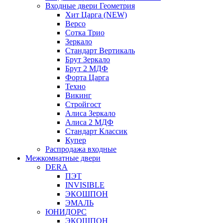
Входные двери Геометрия
Хит Царга (NEW)
Версо
Сотка Трио
Зеркало
Стандарт Вертикаль
Брут Зеркало
Брут 2 МДФ
Форта Царга
Техно
Викинг
Стройгост
Алиса Зеркало
Алиса 2 МДФ
Стандарт Классик
Купер
Распродажа входные
Межкомнатные двери
DERA
ПЭТ
INVISIBLE
ЭКОШПОН
ЭМАЛЬ
ЮНИДОРС
ЭКОШПОН