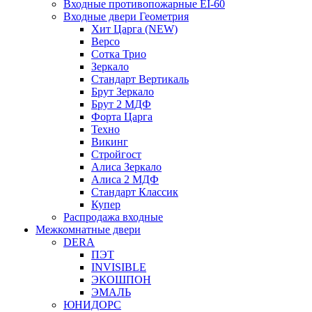
Входные противопожарные EI-60
Входные двери Геометрия
Хит Царга (NEW)
Версо
Сотка Трио
Зеркало
Стандарт Вертикаль
Брут Зеркало
Брут 2 МДФ
Форта Царга
Техно
Викинг
Стройгост
Алиса Зеркало
Алиса 2 МДФ
Стандарт Классик
Купер
Распродажа входные
Межкомнатные двери
DERA
ПЭТ
INVISIBLE
ЭКОШПОН
ЭМАЛЬ
ЮНИДОРС