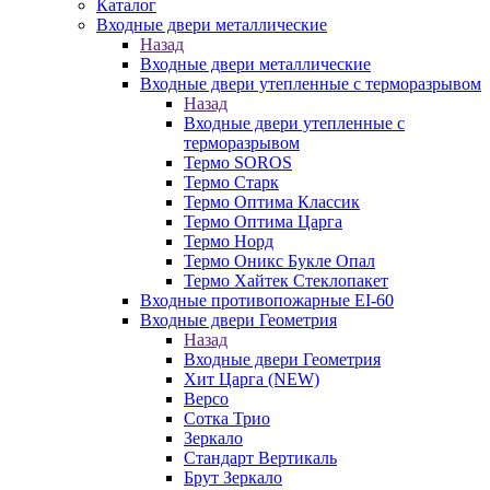
Каталог
Входные двери металлические
Назад
Входные двери металлические
Входные двери утепленные с терморазрывом
Назад
Входные двери утепленные с
терморазрывом
Термо SOROS
Термо Старк
Термо Оптима Классик
Термо Оптима Царга
Термо Норд
Термо Оникс Букле Опал
Термо Хайтек Стеклопакет
Входные противопожарные EI-60
Входные двери Геометрия
Назад
Входные двери Геометрия
Хит Царга (NEW)
Версо
Сотка Трио
Зеркало
Стандарт Вертикаль
Брут Зеркало