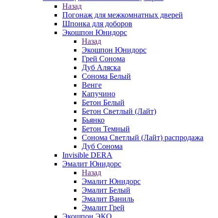
Назад
Погонаж для межкомнатных дверей
Шпонка для доборов
Экошпон Юнидорс
Назад
Экошпон Юнидорс
Грей Сонома
Дуб Аляска
Сонома Белый
Венге
Капучино
Бетон Белый
Бетон Светлый (Лайт)
Бьянко
Бетон Темный
Сонома Светлый (Лайт) распродажа
Дуб Сонома
Invisible DERA
Эмалит Юнидорс
Назад
Эмалит Юнидорс
Эмалит Белый
Эмалит Ваниль
Эмалит Грей
Экошпон ЭКО