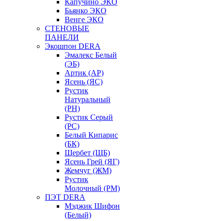
Капучино ЭКО
Бьянко ЭКО
Венге ЭКО
СТЕНОВЫЕ
ПАНЕЛИ
Экошпон DERA
Эмалекс Белый
(ЭБ)
Артик (АР)
Ясень (ЯС)
Рустик
Натуральный
(РН)
Рустик Серый
(РС)
Белый Кипарис
(БК)
Щербет (ЩБ)
Ясень Грей (ЯГ)
Жемчуг (ЖМ)
Рустик
Молочный (РМ)
ПЭТ DERA
Мэджик Шифон
(Белый)