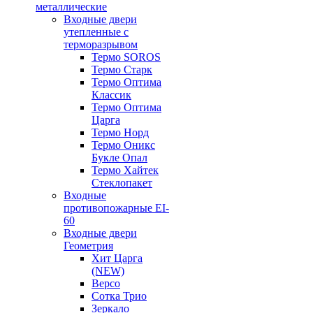
металлические
Входные двери
утепленные с
терморазрывом
Термо SOROS
Термо Старк
Термо Оптима
Классик
Термо Оптима
Царга
Термо Норд
Термо Оникс
Букле Опал
Термо Хайтек
Стеклопакет
Входные
противопожарные EI-
60
Входные двери
Геометрия
Хит Царга
(NEW)
Версо
Сотка Трио
Зеркало