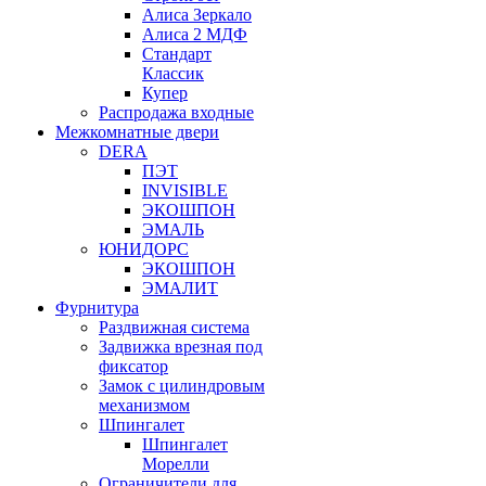
Алиса Зеркало
Алиса 2 МДФ
Стандарт
Классик
Купер
Распродажа входные
Межкомнатные двери
DERA
ПЭТ
INVISIBLE
ЭКОШПОН
ЭМАЛЬ
ЮНИДОРС
ЭКОШПОН
ЭМАЛИТ
Фурнитура
Раздвижная система
Задвижка врезная под
фиксатор
Замок с цилиндровым
механизмом
Шпингалет
Шпингалет
Морелли
Ограничители для