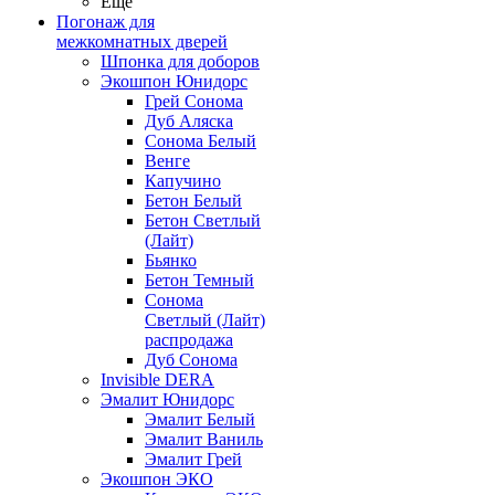
Ещё
Погонаж для
межкомнатных дверей
Шпонка для доборов
Экошпон Юнидорс
Грей Сонома
Дуб Аляска
Сонома Белый
Венге
Капучино
Бетон Белый
Бетон Светлый
(Лайт)
Бьянко
Бетон Темный
Сонома
Светлый (Лайт)
распродажа
Дуб Сонома
Invisible DERA
Эмалит Юнидорс
Эмалит Белый
Эмалит Ваниль
Эмалит Грей
Экошпон ЭКО