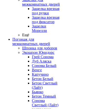
межкомнатных дверей
Защелка врезная
под ручки
Защелка врезная
под фиксатор
Защелки
Морелли
Ещё
Погонаж для
межкомнатных дверей
Шпонка для доборов
Экошпон Юнидорс
Грей Сонома
Дуб Аляска
Сонома Белый
Венге
Капучино
Бетон Белый
Бетон Светлый
(Лайт)
Бьянко
Бетон Темный
Сонома
Светлый (Лайт)