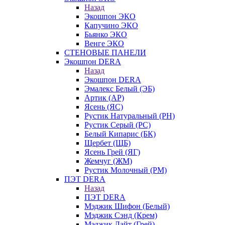
Назад
Экошпон ЭКО
Капучино ЭКО
Бьянко ЭКО
Венге ЭКО
СТЕНОВЫЕ ПАНЕЛИ
Экошпон DERA
Назад
Экошпон DERA
Эмалекс Белый (ЭБ)
Артик (АР)
Ясень (ЯС)
Рустик Натуральный (РН)
Рустик Серый (РС)
Белый Кипарис (БК)
Щербет (ЩБ)
Ясень Грей (ЯГ)
Жемчуг (ЖМ)
Рустик Молочный (РМ)
ПЭТ DERA
Назад
ПЭТ DERA
Мэджик Шифон (Белый)
Мэджик Сэнд (Крем)
Мэджик Лайт (Грей)