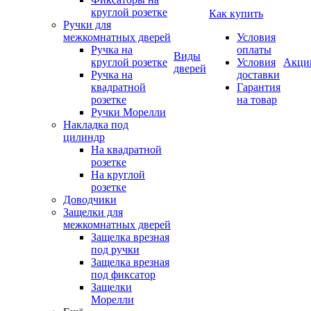
круглой розетке
Как купить
Ручки для
межкомнатных дверей
Условия
Ручка на
оплаты
Виды
круглой розетке
Условия
Акци
дверей
Ручка на
доставки
квадратной
Гарантия
розетке
на товар
Ручки Морелли
Накладка под
цилиндр
На квадратной
розетке
На круглой
розетке
Доводчики
Защелки для
межкомнатных дверей
Защелка врезная
под ручки
Защелка врезная
под фиксатор
Защелки
Морелли