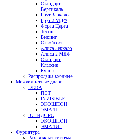
Стандарт
Вертикаль
Брут Зеркало
Брут 2 МДФ
Форта Царга
Техно
Викинг
Стройгост
Алиса Зеркало
Алиса 2 МДФ
Стандарт
Классик
Купер
Распродажа входные
Межкомнатные двери
DERA
ПЭТ
INVISIBLE
ЭКОШПОН
ЭМАЛЬ
ЮНИДОРС
ЭКОШПОН
ЭМАЛИТ
Фурнитура
Раздвижная система