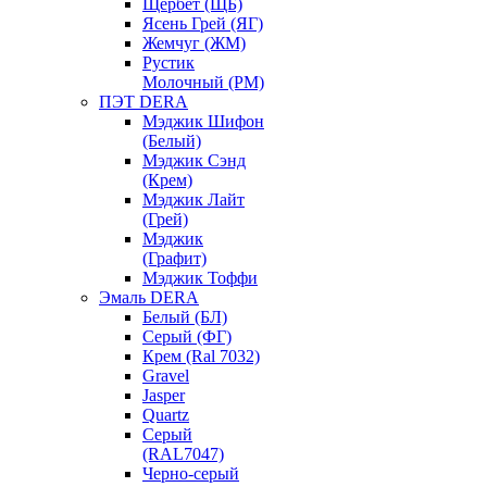
Щербет (ЩБ)
Ясень Грей (ЯГ)
Жемчуг (ЖМ)
Рустик
Молочный (РМ)
ПЭТ DERA
Мэджик Шифон
(Белый)
Мэджик Сэнд
(Крем)
Мэджик Лайт
(Грей)
Мэджик
(Графит)
Мэджик Тоффи
Эмаль DERA
Белый (БЛ)
Серый (ФГ)
Крем (Ral 7032)
Gravel
Jasper
Quartz
Серый
(RAL7047)
Черно-серый