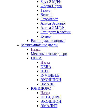
Брут 2 МДФ
Форта Царга
Техно
Викинг
Стройгост
Алиса Зеркало
Алиса 2 МДФ
Стандарт Классик
Купер
Распродажа входные
Межкомнатные двери
Назад
Межкомнатные двери
DERA
Назад
DERA
ПЭТ
INVISIBLE
ЭКОШПОН
ЭМАЛЬ
ЮНИДОРС
Назад
ЮНИДОРС
ЭКОШПОН
ЭМАЛИТ