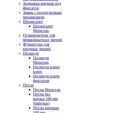
Задвижка врезная под
фиксатор
Замок с цилиндровым
механизмом
Шпингалет
Шпингалет
Морелли
Ограничители для
межкомнатных дверей
Фурнитура для
входных дверей
Цилиндр
Цилиндр
Морелли
Цилиндр ключ/
ключ
Цилиндр ключ/
фиксатор
Петли
Петли Морелли
Петли без
врезки 100 мм
(бабочки)
Петли врезные
100 мм