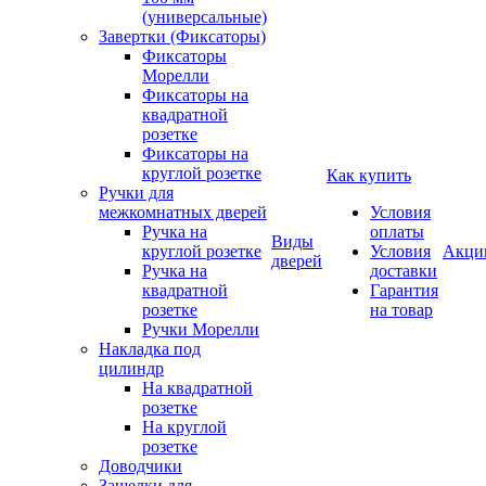
(универсальные)
Завертки (Фиксаторы)
Фиксаторы
Морелли
Фиксаторы на
квадратной
розетке
Фиксаторы на
круглой розетке
Как купить
Ручки для
межкомнатных дверей
Условия
Ручка на
оплаты
Виды
круглой розетке
Условия
Акци
дверей
Ручка на
доставки
квадратной
Гарантия
розетке
на товар
Ручки Морелли
Накладка под
цилиндр
На квадратной
розетке
На круглой
розетке
Доводчики
Защелки для