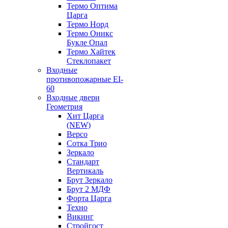
Термо Оптима
Царга
Термо Норд
Термо Оникс
Букле Опал
Термо Хайтек
Стеклопакет
Входные
противопожарные EI-
60
Входные двери
Геометрия
Хит Царга
(NEW)
Версо
Сотка Трио
Зеркало
Стандарт
Вертикаль
Брут Зеркало
Брут 2 МДФ
Форта Царга
Техно
Викинг
Стройгост