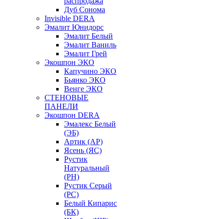
распродажа
Дуб Сонома
Invisible DERA
Эмалит Юнидорс
Эмалит Белый
Эмалит Ваниль
Эмалит Грей
Экошпон ЭКО
Капучино ЭКО
Бьянко ЭКО
Венге ЭКО
СТЕНОВЫЕ
ПАНЕЛИ
Экошпон DERA
Эмалекс Белый
(ЭБ)
Артик (АР)
Ясень (ЯС)
Рустик
Натуральный
(РН)
Рустик Серый
(РС)
Белый Кипарис
(БК)